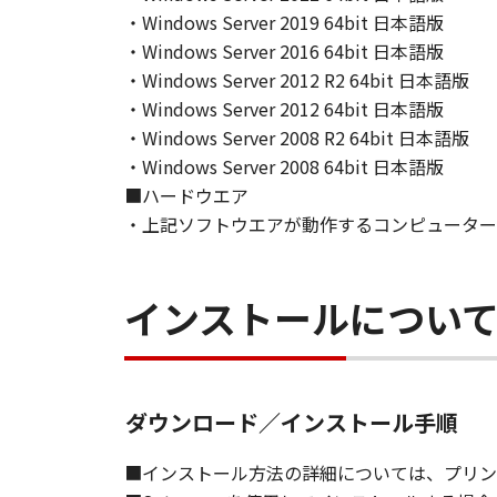
(Sept 1995). Consistent with 48 C.F
・Windows Server 2019 64bit 日本語版
Users shall acquire the SOFTWARE w
・Windows Server 2016 64bit 日本語版
chome, Ohta-ku, Tokyo 146-8501, 
・Windows Server 2012 R2 64bit 日本語版
本条項中で使用される"the SOF
・Windows Server 2012 64bit 日本語版
10．分離可能性
・Windows Server 2008 R2 64bit 日本語版
本契約書のいずれかの条項またはそ
・Windows Server 2008 64bit 日本語版
します。
■ハードウエア
・上記ソフトウエアが動作するコンピューター
以 上
キヤノン株式会社
インストールについ
No. I010G016379
ダウンロード／インストール手順
■インストール方法の詳細については、プリン