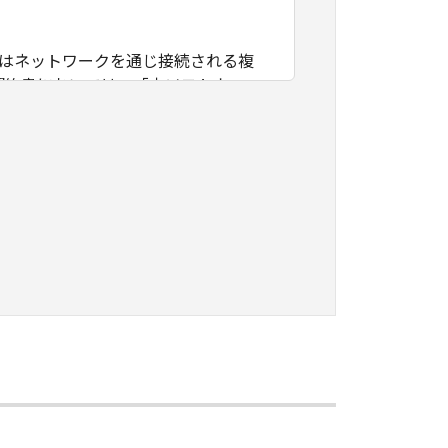
たはネットワークを通じ接続される複
契約書においては、「本ソフトウェ
すること、アクセスすること、もしく
ます。お客様は、また「指定機器」に
本ソフトウェア」を使用させることが
、その履行に関し全責任を負うことを
本ソフトウェア」を１部、複製すること
知的財産権も、明示たると黙示たるとを問
に「本ソフトウェア」を使用させるこ
、その他リバースエンジニアリング等