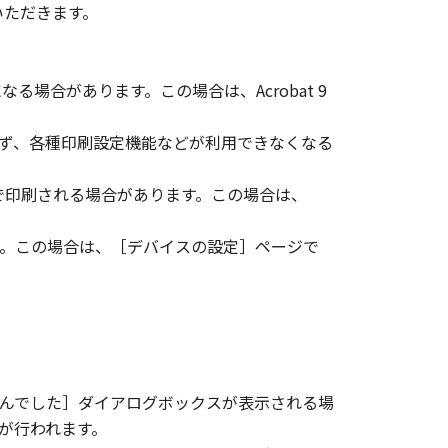
いただきます。
変更し、除去しもしくは削除してはな
る場合があります。この場合は、Acrobat 9
ンサーに帰属します。
ェア」の全部または一部を、直接また
れず、各種印刷設定機能などが利用できなくなる
で印刷される場合があります。この場合は、
イセンサーは、お客様による「本ソフ
あるいはサポートを行うことについ
ます。この場合は、［デバイスの設定］ページで
イセンサー、キヤノンの子会社、キヤ
品性および特定の目的への適合性の保
代理店または販売店のいずれも、「本
んでした］ダイアログボックスが表示される場
たは付随的な損害を含むがこれらに限
が行われます。
ものとします。たとえ、キヤノン、キ