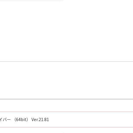
 （64bit） Ver.21.81