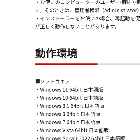
ヤノンのライセンサー、キヤノンの
・お使いのコンピューターのユーザー権限（権
されていた場合でも同様です。
す。そのときは、管理者権限（Administr
(3) キヤノン、キヤノンのライセ
・インストーラーをお使いの場合、再起動を促
ソフトウェア」、または「本ソフト
が正しく動作しないことがあります。
責任を負わないものとします。
８．契約期間
(1) 本契約書は、お客様が、『同
動作環境
効し、下記(2)または(3)により終
(2) お客様は、「本ソフトウェア
す。
(3) お客様が本契約書のいずれか
■ソフトウエア
(4) お客様は、上記(3)によっ
・Windows 11 64bit 日本語版
るものとします。
・Windows 10 64bit 日本語版
(5) 上記にかかわらず、本契約書第
・Windows 8.1 64bit 日本語版
す。
・Windows 8 64bit 日本語版
９．U.S. GOVERNMENT RESTRICTE
“米国政府エンドユーザー”とは、
・Windows 7 64bit 日本語版
が適用されます：The SOFTWARE is a "comme
・Windows Vista 64bit 日本語版
"commercial computer software" an
・Windows Server 2022 64bit 日本語版