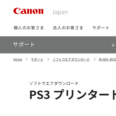
グ
個人のお客さま
法人のお客さま
サポート
ロ
ー
ロ
サポート
バ
よ
ー
ル
カ
ナ
サ
ル
Home
サポート
ソフトウエアダウンロード
iR-ADV 
イ
ビ
ナ
ト
ビ
内
の
現
ソフトウエアダウンロード
在
PS3 プリンタードラ
位
置