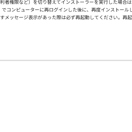
子会社、キヤノンの関連会社、それらの販売代理店または販売
利者権限など）を切り替えてインストーラーを実行した場合は
ator）でコンピューターに再ログインした後に、再度インストー
ンサー、キヤノンの子会社、キヤノンの関連会社、それらの販売
すメッセージ表示があった際は必ず再起動してください。再起
ウェア」の使用に起因または関連してお客様と第三者との間に
意』を示す下記のボタンをクリックした時点、または「本ソフト
了されるまで有効に存続します。
」およびその複製物のすべてを廃棄および消去することにより、
の条項に違反した場合、本契約書は直ちに終了します。
て本契約書が終了した場合、速やかに、「本ソフトウェア」および
2条、第4条から第7条まで、第8条第4項および第10条の規定
D RIGHTS NOTICE
米国政府の機関また団体を意味します。もしお客様が米国政府エ
rcial item," as that term is defined at 48 C.F.R. 2.101
d "commercial computer software documentation," as such 