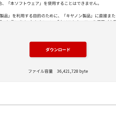
合、「本ソフトウェア」を使用することはできません。
ノン製品」を利用する目的のために、「キヤノン製品」に直接ま
器」と言います。）において、「本ソフトウェア」を使用（本
にインストールすること、またはコンピューターにおいて表示
とします。）するための非独占的権利をお客様に対して許諾し
ンピューター上で、かかるコンピューターの使用者に対して「
の使用者に本契約書上の義務および条件を遵守させるとともに
ダウンロード
いて「本ソフトウェア」を使用するためのバックアップとして、「
ファイル容量 36,421,728 byte
る場合を除き、キヤノンまたはキヤノンのライセンサーのいかなる
渡あるいは許諾されるものではありません。
、販売、頒布、リースもしくは貸与その他の方法により、第三者
」の全部または一部を修正、改変、逆コンパイル、逆アセンブル
にこのような行為をさせてはなりません。