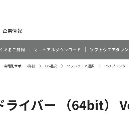
このページの本文へ
企業情報
くあるご質問
マニュアルダウンロード
ソフトウエアダウン
4035 機種別サポート詳細
OS選択
ソフトウエア選択
PS3 プリンタード
イバー （64bit） Ver