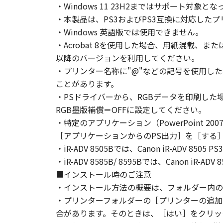
・Windows 11 23H2まではサポート
お客様は、「本ソフトウェア」に含
・本製品は、PS3およびPS3互換に対応した
りません。
・Windows 英語版では使用できません。
４．所有権
・Acrobat 8を使用した場合、用紙混載、ま
「本ソフトウェア」に係る権原およ
以降のバージョンを利用してください。
５．輸出
お客様は、日本国政府または関連す
・プリンター名称に"@"などの記号を使用し
は間接に輸出してはなりません。
ことがあります。
６．サポートおよびアップデート
・PSドライバーから、RGBデータを印刷し
キヤノン、キヤノンの子会社、関係
RGB墨版補償＝OFFに設定してください。
トウェア」の使用を支援すること、
・特定のアプリケーション（PowerPoint
て、いかなる責任も負うものではあ
［アプリケーションからのPS出力］を［する
７．保証の否認・免責
・iR-ADV 8505Bでは、Canon iR-ADV 85
(1) 「本ソフトウェア」は、『現
・iR-ADV 8585B/ 8595Bでは、Canon iR-A
ノンの関連会社、それらの販売代理
■インストール時のご注意
証を含め、いかなる保証も、明示た
・インストール方法の概要は、フォルダー内のRe
(2) キヤノン、キヤノンのライセ
・プリンターフォルダーの［プリンターの追加
ソフトウェア」の使用または使用不
合があります。そのときは、［はい］をクリッ
定されない全ての損害を言います。