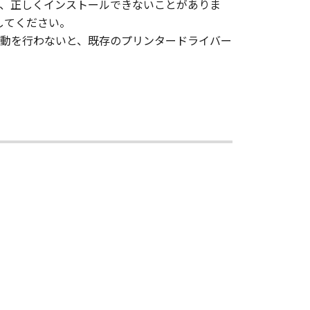
店がかかる損害の可能性について知ら
、正しくインストールできないことがありま
ルしてください。
代理店または販売店のいずれも、「本
動を行わないと、既存のプリンタードライバー
生じたいかなる紛争についても、一切
ウェア」をインストールした時点で発
本契約書を終了させることができま
その複製物のすべてを廃棄または消去す
は、本契約書の終了後も効力を有しま
ンドユーザーである場合、以下の規定
 (Oct 1995), consisting of
terms are used in 48 C.F.R. 12.212