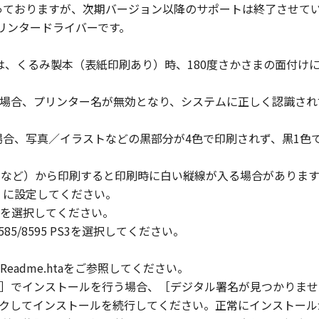
対象となっておりますが、次期バージョン以降のサポートは終了させて
まれるキヤノンまたはキヤノンのライセンサーの著作権表示を
プリンタードライバーです。
たは、くるみ製本（表紙印刷あり）時、180度さかさまの面付けにな
び所有権は、その内容によりキヤノンまたはキヤノンのライセ
る外国政府より必要な許可等を得ることなしに、「本ソフトウ
た場合、プリンター名が無効となり、システムに正しく認識さ
た場合、写真／イラストなどの黒部分が4色で印刷されず、黒1色
会社、それらの販売代理店および販売店、並びにキヤノンのラ
および「本ソフトウェア」に対してアップデート、バグの修正
 2007など）から印刷すると印刷時に白い縦線が入る場合があり
りません。
］に設定してください。
05 PS3を選択してください。
状のまま』の状態で使用許諾されます。キヤノン、キヤノンのラ
DV 8585/8595 PS3を選択してください。
店または販売店のいずれも、「本ソフトウェア」に関して、商
ると黙示たるとを問わず一切しないものとします。
adme.htaをご参照してください。
ンサー、キヤノンの子会社、キヤノンの関連会社、それらの販売
］でインストールを行う場合、［デジタル署名が見つかりませ
能から生ずるいかなる損害（逸失利益およびその他の派生的ま
クしてインストールを続行してください。正常にインストール
）について、適用法で認められる限り、一切の責任を負わない