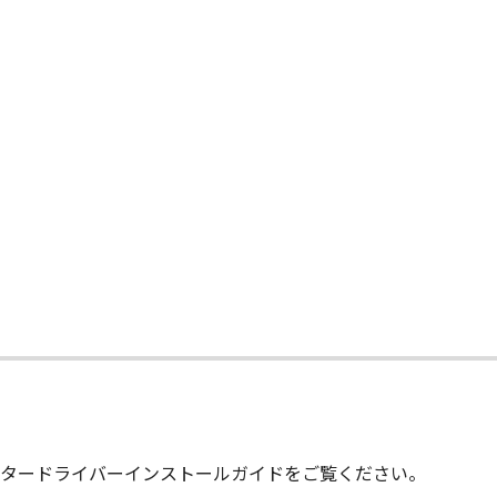
.R. 12.212 and 48 C.F.R. 227.7202-1 through 227.7202-4 (Jun
ith only those rights set forth herein. The manufacturer is
Japan.
TWARE"とは、本契約書中で定義される「本ソフトウェア」を意
の一部が法律により無効であると決定された場合でも、その他
て
タードライバーインストールガイドをご覧ください。