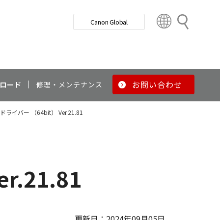
検
Canon Global
索
C
o
u
n
t
r
お問い合わせ
ロード
修理・メンテナンス
y
&
ライバー （64bit） Ver.21.81
R
e
g
i
o
.21.81
n
更新日：2024年09月05日