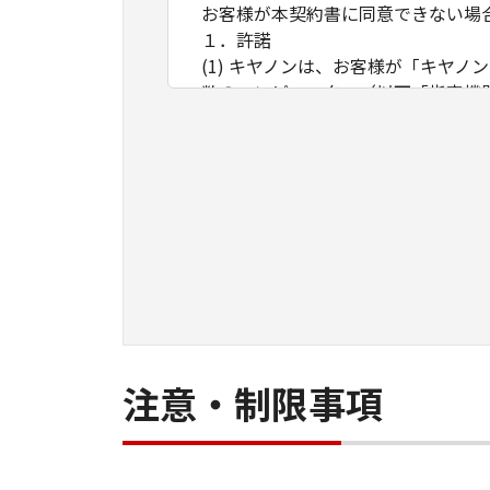
お客様が本契約書に同意できない場
１．許諾
(1) キヤノンは、お客様が「キヤ
数のコンピューター（以下「指定機
ア」をコンピューターの記憶媒体上
は実行することのいずれも含むもの
ネットワークを通じて接続されたコ
できますが、かかるコンピューター
条件とします。
(2) お客様は、上記(1)に基づ
ができます。
(3) 上記(1)および(2)に定め
わず、本契約書によってお客様に譲
２．制限
(1) お客様は、再使用許諾、譲渡
注意・制限事項
とはできません。
(2) お客様は、「本ソフトウェア
することはできません。また第三者
３．著作権表示