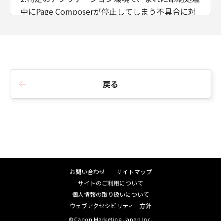
中にPage Composerが停止してしまう不具合に対
応しました。
■Ver.21.81からVer.22.00への変更点
1.LBP443i/ 442/ 441/ 441eに対応しました。
2.USB接続で作成したプリンターオブジェクトが、
戻る
プリンター削除ツールuninstall.exeで削除しても、
「デバイスとプリンター」の画面から消えない不
具合に対応しました。
3.PDF-XChange Viewer v2.5を介してLIPS LX
Ver.21.75で出力すると画像不良が発生してしまう
不具合に対応しました。
4.imageWARE Secure Audit Manager Printer
お問い合わせ
サイトマップ
Driver Add-inを使用している場合、2in1で印刷す
サイトのご利用について
ると4in1で出力されてしまう不具合に対応しまし
個人情報の取り扱いについて
た。
ウェブアクセシビリティ―方針
©Canon Marketing Japan Inc.