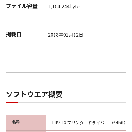
(3) お客様が本契約書のいずれかの条項に違反
ファイル容量
1,164,244byte
した場合、本契約書は直ちに終了します。
(4) お客様は、上記(3)によって本契約書が終了
した場合、速やかに、「本ソフトウェア」およ
びその複製物のすべてを廃棄または消去するも
掲載日
2018年01月12日
のとします。
(5) 上記にかかわらず、本契約書第2条、第4条
から第7条まで、第8条第4項および第10条の規
定は、本契約書の終了後も効力を有します。
９．U.S. GOVERNMENT RESTRICTED RIGHTS
NOTICE
“米国政府エンドユーザー”とは、米国政府の機
ソフトウエア概要
関また団体を意味します。もしお客様が米国政
府エンドユーザーである場合、以下の規定が適
用されます：The SOFTWARE is a "commercial
item," as that term is defined at 48 C.F.R.
名称
LIPS LX プリンタードライバー （64bit） Ver
2.101 (Oct 1995), consisting of "commercial