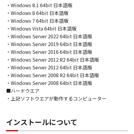
・Windows 8.1 64bit 日本語版
ライセンサーに帰属します。
・Windows 8 64bit 日本語版
５．輸出
・Windows 7 64bit 日本語版
お客様は、日本国政府または関連する外国政府
・Windows Vista 64bit 日本語版
より必要な許可等を得ることなしに、「本ソフ
・Windows Server 2022 64bit 日本語版
トウェア」の全部または一部を、直接または間
・Windows Server 2019 64bit 日本語版
接に輸出してはなりません。
・Windows Server 2016 64bit 日本語版
・Windows Server 2012 R2 64bit 日本語版
６．サポートおよびアップデート
・Windows Server 2012 64bit 日本語版
キヤノン、キヤノンの子会社、関係会社、それ
・Windows Server 2008 R2 64bit 日本語版
らの販売代理店および販売店、並びにキヤノン
・Windows Server 2008 64bit 日本語版
のライセンサーは、お客様による「本ソフトウ
■ハードウエア
ェア」の使用を支援すること、および「本ソフ
・上記ソフトウエアが動作するコンピューター
トウェア」に対してアップデート、バグの修正
あるいはサポートを行うことについて、いかな
る責任も負うものではありません。
インストールについて
７．保証の否認・免責