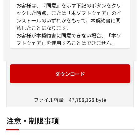
お客様は、『同意』を示す下記のボタンをクリ
ックした時点、または「本ソフトウェア」のイ
ンストールのいずれかをもって、本契約書に同
意したことになります。
お客様が本契約書に同意できない場合、「本ソ
フトウェア」を使用することはできません。
１．許諾
(1) キヤノンは、お客様が「キヤノン製品」を利
用する目的のために、「キヤノン製品」に直接
ダウンロード
またはネットワークを通じ接続される複数のコ
ンピューター（以下「指定機器」と言いま
す。）において、「本ソフトウェア」を使用
ファイル容量 47,788,128 byte
（本契約書においては、「本ソフトウェア」を
コンピューターの記憶媒体上にインストールす
ること、またはコンピューターにおいて表示す
注意・制限事項
ること、アクセスすること、もしくは実行する
ことのいずれも含むものとします。）するため