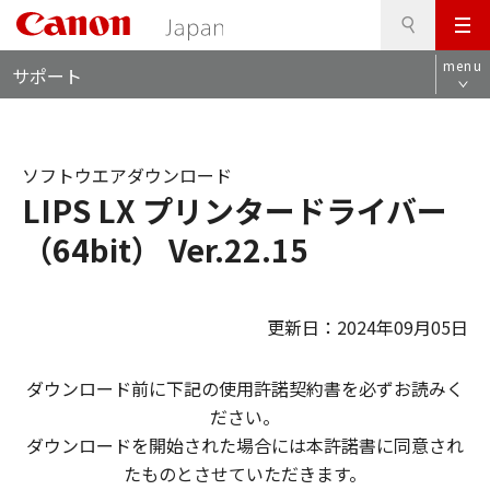
検
このページの本文へ
メ
索
ロ
ニ
menu
サポート
ー
ュ
カ
ー
ル
ナ
ソフトウエアダウンロード
ビ
LIPS LX プリンタードライバー
（64bit） Ver.22.15
更新日：2024年09月05日
ダウンロード前に下記の使用許諾契約書を必ずお読みく
ださい。
ダウンロードを開始された場合には本許諾書に同意され
たものとさせていただきます。