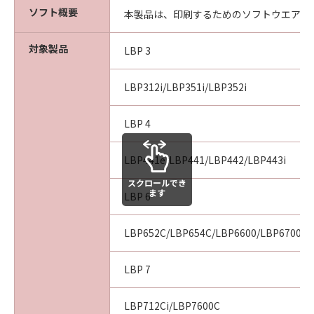
computer software" and "commercial
ソフト概要
本製品は、印刷するためのソフトウエアで
computer software documentation," as such
terms are used in 48 C.F.R. 12.212 (Sept 1995).
対象製品
Consistent with 48 C.F.R. 12.212 and 48 C.F.R.
LBP 3
227.7202-1 through 227.7202-4 (June 1995),
all U.S. Government End Users shall acquire
LBP312i/LBP351i/LBP352i
the SOFTWARE with only those rights set
forth herein. The manufacturer is Canon
LBP 4
Inc./30-2, Shimomaruko 3-chome, Ohta-ku,
Tokyo 146-8501, Japan.
LBP441e/LBP441/LBP442/LBP443i
本条項中で使用される"the SOFTWARE"とは、
スクロールでき
本契約書中で定義される「本ソフトウェア」を
ます
LBP 6
意味し、指し示すものとします。
LBP652C/LBP654C/LBP6600/LBP6700/L
10．分離可能性
本契約書のいずれかの条項またはその一部が法
律により無効であると決定された場合でも、そ
LBP 7
の他の条項は完全に有効に存続するものとしま
す。
LBP712Ci/LBP7600C