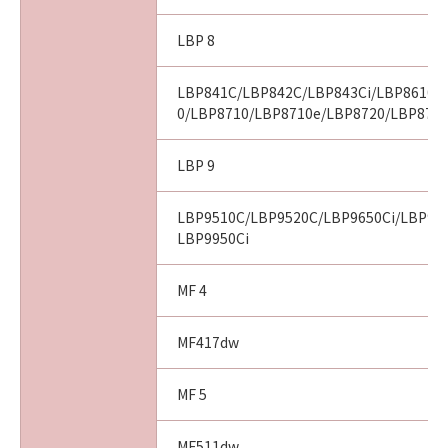
LBP 8
以 上
LBP841C/LBP842C/LBP843Ci/LBP8610/
キヤノン株式会社
0/LBP8710/LBP8710e/LBP8720/LBP8730
No. I010G016926
LBP 9
LBP9510C/LBP9520C/LBP9650Ci/LBP966
LBP9950Ci
MF 4
MF417dw
MF 5
MF511dw