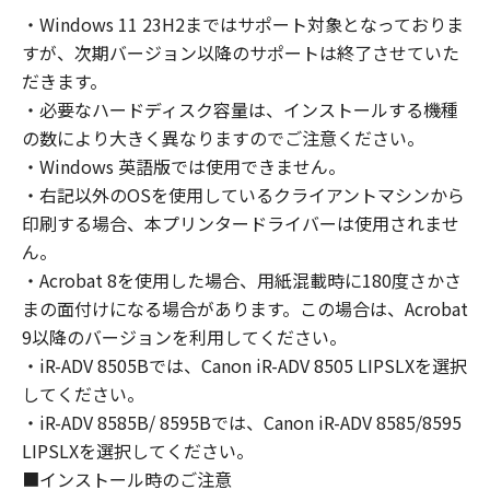
の非独占的権利をお客様に対して許諾します。
・Windows 11 23H2まではサポート対象となっておりま
お客様は、また「指定機器」にネットワークを
すが、次期バージョン以降のサポートは終了させていた
通じて接続されたコンピューター上で、かかる
コンピューターの使用者に対して「本ソフトウ
だきます。
ェア」を使用させることができますが、かかる
・必要なハードディスク容量は、インストールする機種
コンピューターの使用者に本契約書上の義務お
の数により大きく異なりますのでご注意ください。
よび条件を遵守させるとともに、その履行に関
・Windows 英語版では使用できません。
し全責任を負うことを条件とします。
・右記以外のOSを使用しているクライアントマシンから
(2) お客様は、上記(1)に基づいて「本ソフトウ
印刷する場合、本プリンタードライバーは使用されませ
ェア」を使用するためのバックアップとして、
ん。
「本ソフトウェア」を１部、複製することがで
・Acrobat 8を使用した場合、用紙混載時に180度さかさ
きます。
まの面付けになる場合があります。この場合は、Acrobat
(3) 上記(1)および(2)に定める場合を除き、キヤ
9以降のバージョンを利用してください。
ノンまたはキヤノンのライセンサーのいかなる
・iR-ADV 8505Bでは、Canon iR-ADV 8505 LIPSLXを選択
知的財産権も、明示たると黙示たるとを問わ
してください。
ず、本契約書によってお客様に譲渡あるいは許
諾されるものではありません。
・iR-ADV 8585B/ 8595Bでは、Canon iR-ADV 8585/8595
LIPSLXを選択してください。
２．制限
■インストール時のご注意