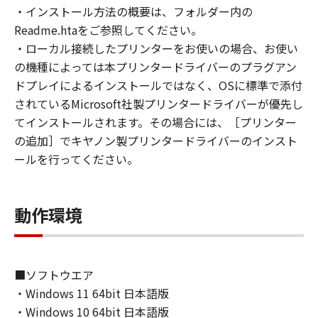
(1) お客様は、再使用許諾、譲渡、販売、頒
・インストール方法の概要は、フォルダー内の
布、リースもしくは貸与その他の方法により、
Readme.htaをご参照してください。
第三者に「本ソフトウェア」を使用させること
・ローカル接続したプリンターをお使いの場合、お使い
はできません。
の機種によっては本プリンタードライバーのプラグアン
(2) お客様は、「本ソフトウェア」の全部また
ドプレイによるインストールではなく、OSに標準で添付
は一部を修正、改変、逆コンパイル、逆アセン
されているMicrosoft社製プリンタードライバーが優先し
ブル、その他リバースエンジニアリング等する
てインストールされます。その場合には、［プリンター
ことはできません。また第三者にこのような行
の追加］でキヤノン製プリンタードライバーのインスト
為をさせてはなりません。
ールを行ってください。
３．著作権表示
お客様は、「本ソフトウェア」に含まれるキヤ
動作環境
ノンまたはキヤノンのライセンサーの著作権表
示を変更し、除去しもしくは削除してはなりま
せん。
■ソフトウエア
４．所有権
・Windows 11 64bit 日本語版
「本ソフトウェア」に係る権原および所有権
・Windows 10 64bit 日本語版
は、その内容によりキヤノンまたはキヤノンの