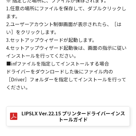
※ 指定した場所に、ファイルが保存されます。
損害の可能性について知らされていた場合でも
1.任意の場所にファイルを保存して、ダブルクリックし
同様です。
ます。
(3) キヤノン、キヤノンのライセンサー、キヤノ
2.ユーザーアカウント制御画面が表示されたら、［は
ンの子会社、キヤノンの関連会社、それらの販
い］をクリックします。
売代理店または販売店のいずれも、「本ソフト
ウェア」、または「本ソフトウェア」の使用に
3.セットアップウィザードが起動します。
起因または関連してお客様と第三者との間に生
4.セットアップウィザード起動後は、画面の指示に従い
じたいかなる紛争についても、一切責任を負わ
インストールを行ってください。
ないものとします。
■infファイルを指定してインストールする場合
ドライバーをダウンロードした後にファイル内の
８．契約期間
［Driver］フォルダーを指定してインストールを行って
(1) 本契約書は、お客様が、『同意』を示す下
ください。
記のボタンをクリックした時点、または「本ソ
フトウェア」をインストールした時点で発効
し、下記(2)または(3)により終了されるまで有
効に存続します。
LIPSLX Ver.22.15 プリンタードライバーインス
(2) お客様は、「本ソフトウェア」およびその
トールガイド
複製物のすべてを廃棄および消去することによ
り、本契約書を終了させることができます。