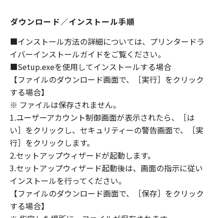
(1) 「本ソフトウェア」は、『現状のまま』の
状態で使用許諾されます。キヤノン、キヤノン
ダウンロード／インストール手順
のライセンサー、キヤノンの子会社、キヤノン
の関連会社、それらの販売代理店または販売店
■インストール方法の詳細については、プリンタードラ
のいずれも、「本ソフトウェア」に関して、商
イバーインストールガイドをご覧ください。
品性および特定の目的への適合性の保証を含
■Setup.exeを使用してインストールする場合
め、いかなる保証も、明示たると黙示たるとを
【ファイルのダウンロード画面で、［実行］をクリック
問わず一切しないものとします。
する場合】
(2) キヤノン、キヤノンのライセンサー、キヤノ
※ ファイルは保存されません。
ンの子会社、キヤノンの関連会社、それらの販
1.ユーザーアカウント制御画面が表示されたら、［は
売代理店または販売店のいずれも、「本ソフト
ウェア」の使用または使用不能から生ずるいか
い］をクリックし、セキュリティーの警告画面で、［実
なる損害（逸失利益およびその他の派生的また
行］をクリックします。
は付随的な損害を含むがこれらに限定されない
2.セットアップウィザードが起動します。
全ての損害を言います。）について、適用法で
3.セットアップウィザード起動後は、画面の指示に従い
認められる限り、一切の責任を負わないものと
インストールを行ってください。
します。たとえ、キヤノン、キヤノンのライセ
【ファイルのダウンロード画面で、［保存］をクリック
ンサー、キヤノンの子会社、キヤノンの関連会
する場合】
社、それらの販売代理店または販売店がかかる