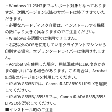
の非独占的権利をお客様に対して許諾します。
・Windows 11 23H2まではサポート対象となっておりま
お客様は、また「指定機器」にネットワークを
すが、次期バージョン以降のサポートは終了させていた
通じて接続されたコンピューター上で、かかる
コンピューターの使用者に対して「本ソフトウ
だきます。
ェア」を使用させることができますが、かかる
・必要なハードディスク容量は、インストールする機種
コンピューターの使用者に本契約書上の義務お
の数により大きく異なりますのでご注意ください。
よび条件を遵守させるとともに、その履行に関
・Windows 英語版では使用できません。
し全責任を負うことを条件とします。
・右記以外のOSを使用しているクライアントマシンから
(2) お客様は、上記(1)に基づいて「本ソフトウ
印刷する場合、本プリンタードライバーは使用されませ
ェア」を使用するためのバックアップとして、
ん。
「本ソフトウェア」を１部、複製することがで
・Acrobat 8を使用した場合、用紙混載時に180度さかさ
きます。
まの面付けになる場合があります。この場合は、Acrobat
(3) 上記(1)および(2)に定める場合を除き、キヤ
9以降のバージョンを利用してください。
ノンまたはキヤノンのライセンサーのいかなる
・iR-ADV 8505Bでは、Canon iR-ADV 8505 LIPSLXを選択
知的財産権も、明示たると黙示たるとを問わ
してください。
ず、本契約書によってお客様に譲渡あるいは許
諾されるものではありません。
・iR-ADV 8585B/ 8595Bでは、Canon iR-ADV 8585/8595
LIPSLXを選択してください。
２．制限
■インストール時のご注意