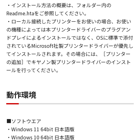
(1) お客様は、再使用許諾、譲渡、販売、頒
・インストール方法の概要は、フォルダー内の
布、リースもしくは貸与その他の方法により、
Readme.htaをご参照してください。
第三者に「本ソフトウェア」を使用させること
・ローカル接続したプリンターをお使いの場合、お使い
はできません。
の機種によっては本プリンタードライバーのプラグアン
(2) お客様は、「本ソフトウェア」の全部また
ドプレイによるインストールではなく、OSに標準で添付
は一部を修正、改変、逆コンパイル、逆アセン
されているMicrosoft社製プリンタードライバーが優先し
ブル、その他リバースエンジニアリング等する
てインストールされます。その場合には、［プリンター
ことはできません。また第三者にこのような行
の追加］でキヤノン製プリンタードライバーのインスト
為をさせてはなりません。
ールを行ってください。
３．著作権表示
お客様は、「本ソフトウェア」に含まれるキヤ
動作環境
ノンまたはキヤノンのライセンサーの著作権表
示を変更し、除去しもしくは削除してはなりま
せん。
■ソフトウエア
４．所有権
・Windows 11 64bit 日本語版
「本ソフトウェア」に係る権原および所有権
・Windows 10 64bit 日本語版
は、その内容によりキヤノンまたはキヤノンの