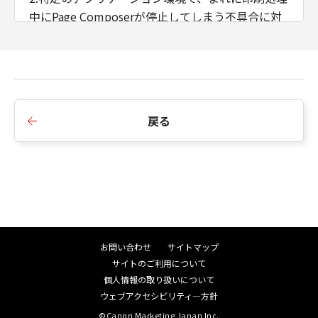
中にPage Composerが停止してしまう不具合に対
応しました。
■Ver.21.81からVer.22.00への変更点
1.LBP443i/ 442/ 441/ 441eに対応しました。
2.USB接続で作成したプリンターオブジェクトが、
戻る
プリンター削除ツールuninstall.exeで削除しても、
「デバイスとプリンター」の画面から消えない不
具合に対応しました。
3.PDF-XChange Viewer v2.5を介してLIPS LX
Ver.21.75で出力すると画像不良が発生してしまう
不具合に対応しました。
4.imageWARE Secure Audit Manager Printer
お問い合わせ
サイトマップ
Driver Add-inを使用している場合、2in1で印刷す
サイトのご利用について
ると4in1で出力されてしまう不具合に対応しまし
個人情報の取り扱いについて
た。
ウェブアクセシビリティ―方針
©Canon Marketing Japan Inc.