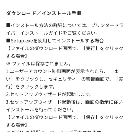
(1) 「本ソフトウェア」は、『現状のまま』の
状態で使用許諾されます。キヤノン、キヤノン
ダウンロード／インストール手順
のライセンサー、キヤノンの子会社、キヤノン
の関連会社、それらの販売代理店または販売店
■インストール方法の詳細については、プリンタードラ
のいずれも、「本ソフトウェア」に関して、商
イバーインストールガイドをご覧ください。
品性および特定の目的への適合性の保証を含
■Setup.exeを使用してインストールする場合
め、いかなる保証も、明示たると黙示たるとを
【ファイルのダウンロード画面で、［実行］をクリック
問わず一切しないものとします。
する場合】
(2) キヤノン、キヤノンのライセンサー、キヤノ
※ ファイルは保存されません。
ンの子会社、キヤノンの関連会社、それらの販
1.ユーザーアカウント制御画面が表示されたら、［は
売代理店または販売店のいずれも、「本ソフト
ウェア」の使用または使用不能から生ずるいか
い］をクリックし、セキュリティーの警告画面で、［実
なる損害（逸失利益およびその他の派生的また
行］をクリックします。
は付随的な損害を含むがこれらに限定されない
2.セットアップウィザードが起動します。
全ての損害を言います。）について、適用法で
3.セットアップウィザード起動後は、画面の指示に従い
認められる限り、一切の責任を負わないものと
インストールを行ってください。
します。たとえ、キヤノン、キヤノンのライセ
【ファイルのダウンロード画面で、［保存］をクリック
ンサー、キヤノンの子会社、キヤノンの関連会
する場合】
社、それらの販売代理店または販売店がかかる