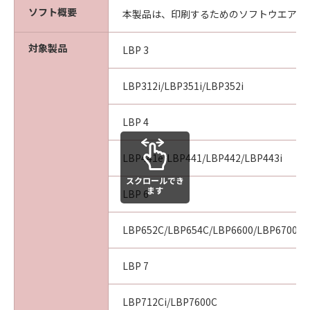
computer software" and "commercial
ソフト概要
本製品は、印刷するためのソフトウエアで
computer software documentation," as such
terms are used in 48 C.F.R. 12.212 (Sept 1995).
対象製品
Consistent with 48 C.F.R. 12.212 and 48 C.F.R.
LBP 3
227.7202-1 through 227.7202-4 (June 1995),
all U.S. Government End Users shall acquire
LBP312i/LBP351i/LBP352i
the SOFTWARE with only those rights set
forth herein. The manufacturer is Canon
LBP 4
Inc./30-2, Shimomaruko 3-chome, Ohta-ku,
Tokyo 146-8501, Japan.
LBP441e/LBP441/LBP442/LBP443i
本条項中で使用される"the SOFTWARE"とは、
スクロールでき
本契約書中で定義される「本ソフトウェア」を
ます
LBP 6
意味し、指し示すものとします。
LBP652C/LBP654C/LBP6600/LBP6700/L
10．分離可能性
本契約書のいずれかの条項またはその一部が法
律により無効であると決定された場合でも、そ
LBP 7
の他の条項は完全に有効に存続するものとしま
す。
LBP712Ci/LBP7600C