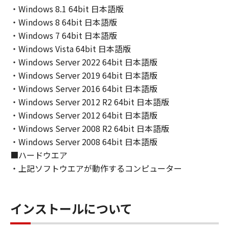
・Windows 8.1 64bit 日本語版
ライセンサーに帰属します。
・Windows 8 64bit 日本語版
５．輸出
・Windows 7 64bit 日本語版
お客様は、日本国政府または関連する外国政府
・Windows Vista 64bit 日本語版
より必要な許可等を得ることなしに、「本ソフ
・Windows Server 2022 64bit 日本語版
トウェア」の全部または一部を、直接または間
・Windows Server 2019 64bit 日本語版
接に輸出してはなりません。
・Windows Server 2016 64bit 日本語版
・Windows Server 2012 R2 64bit 日本語版
６．サポートおよびアップデート
・Windows Server 2012 64bit 日本語版
キヤノン、キヤノンの子会社、関係会社、それ
・Windows Server 2008 R2 64bit 日本語版
らの販売代理店および販売店、並びにキヤノン
・Windows Server 2008 64bit 日本語版
のライセンサーは、お客様による「本ソフトウ
■ハードウエア
ェア」の使用を支援すること、および「本ソフ
・上記ソフトウエアが動作するコンピューター
トウェア」に対してアップデート、バグの修正
あるいはサポートを行うことについて、いかな
る責任も負うものではありません。
インストールについて
７．保証の否認・免責