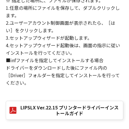
※ 指定した場所に、ファイルが保存されます。
損害の可能性について知らされていた場合でも
1.任意の場所にファイルを保存して、ダブルクリックし
同様です。
ます。
(3) キヤノン、キヤノンのライセンサー、キヤノ
2.ユーザーアカウント制御画面が表示されたら、［は
ンの子会社、キヤノンの関連会社、それらの販
い］をクリックします。
売代理店または販売店のいずれも、「本ソフト
ウェア」、または「本ソフトウェア」の使用に
3.セットアップウィザードが起動します。
起因または関連してお客様と第三者との間に生
4.セットアップウィザード起動後は、画面の指示に従い
じたいかなる紛争についても、一切責任を負わ
インストールを行ってください。
ないものとします。
■infファイルを指定してインストールする場合
ドライバーをダウンロードした後にファイル内の
８．契約期間
［Driver］フォルダーを指定してインストールを行って
(1) 本契約書は、お客様が、『同意』を示す下
ください。
記のボタンをクリックした時点、または「本ソ
フトウェア」をインストールした時点で発効
し、下記(2)または(3)により終了されるまで有
効に存続します。
LIPSLX Ver.22.15 プリンタードライバーインス
(2) お客様は、「本ソフトウェア」およびその
トールガイド
複製物のすべてを廃棄および消去することによ
り、本契約書を終了させることができます。