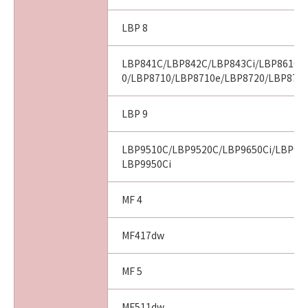
LBP 8
以 上
LBP841C/LBP842C/LBP843Ci/LBP8610/
キヤノン株式会社
0/LBP8710/LBP8710e/LBP8720/LBP8730
No. I010G016926
LBP 9
LBP9510C/LBP9520C/LBP9650Ci/LBP966
LBP9950Ci
MF 4
MF417dw
MF 5
MF511dw