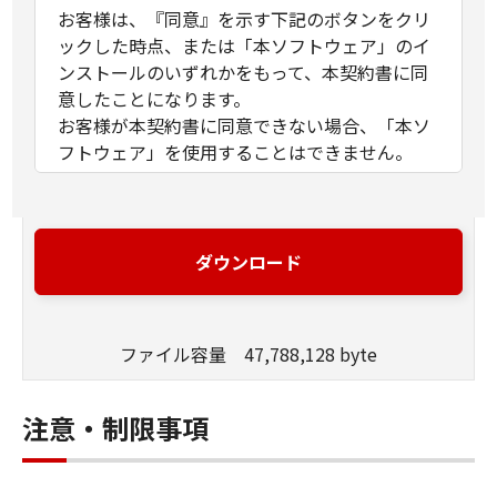
お客様は、『同意』を示す下記のボタンをクリ
ックした時点、または「本ソフトウェア」のイ
ンストールのいずれかをもって、本契約書に同
意したことになります。
お客様が本契約書に同意できない場合、「本ソ
フトウェア」を使用することはできません。
１．許諾
(1) キヤノンは、お客様が「キヤノン製品」を利
用する目的のために、「キヤノン製品」に直接
ダウンロード
またはネットワークを通じ接続される複数のコ
ンピューター（以下「指定機器」と言いま
す。）において、「本ソフトウェア」を使用
ファイル容量 47,788,128 byte
（本契約書においては、「本ソフトウェア」を
コンピューターの記憶媒体上にインストールす
ること、またはコンピューターにおいて表示す
注意・制限事項
ること、アクセスすること、もしくは実行する
ことのいずれも含むものとします。）するため