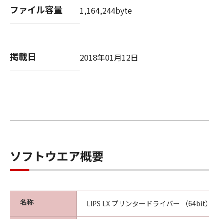
(3) お客様が本契約書のいずれかの条項に違反
ファイル容量
1,164,244byte
した場合、本契約書は直ちに終了します。
(4) お客様は、上記(3)によって本契約書が終了
した場合、速やかに、「本ソフトウェア」およ
びその複製物のすべてを廃棄または消去するも
掲載日
2018年01月12日
のとします。
(5) 上記にかかわらず、本契約書第2条、第4条
から第7条まで、第8条第4項および第10条の規
定は、本契約書の終了後も効力を有します。
９．U.S. GOVERNMENT RESTRICTED RIGHTS
NOTICE
“米国政府エンドユーザー”とは、米国政府の機
ソフトウエア概要
関また団体を意味します。もしお客様が米国政
府エンドユーザーである場合、以下の規定が適
用されます：The SOFTWARE is a "commercial
item," as that term is defined at 48 C.F.R.
名称
LIPS LX プリンタードライバー （64bit） Ver
2.101 (Oct 1995), consisting of "commercial