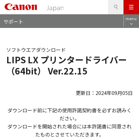
検
このページの本文へ
メ
索
ロ
ニ
menu
サポート
ー
ュ
カ
ー
ル
ナ
ソフトウエアダウンロード
ビ
LIPS LX プリンタードライバー
（64bit） Ver.22.15
更新日：2024年09月05日
ダウンロード前に下記の使用許諾契約書を必ずお読みく
ださい。
ダウンロードを開始された場合には本許諾書に同意され
たものとさせていただきます。