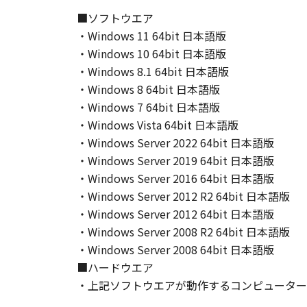
て、いかなる責任も負うものではあ
■ソフトウエア
・Windows 11 64bit 日本語版
７．保証の否認・免責
(1) 「本ソフトウェア」は、『現
・Windows 10 64bit 日本語版
ノンの関連会社、それらの販売代理
・Windows 8.1 64bit 日本語版
証を含め、いかなる保証も、明示た
・Windows 8 64bit 日本語版
(2) キヤノン、キヤノンのライセ
・Windows 7 64bit 日本語版
ソフトウェア」の使用または使用不
・Windows Vista 64bit 日本語版
定されない全ての損害を言います。
・Windows Server 2022 64bit 日本語版
ヤノンのライセンサー、キヤノンの
・Windows Server 2019 64bit 日本語版
されていた場合でも同様です。
・Windows Server 2016 64bit 日本語版
(3) キヤノン、キヤノンのライセ
・Windows Server 2012 R2 64bit 日本語版
ソフトウェア」、または「本ソフト
・Windows Server 2012 64bit 日本語版
責任を負わないものとします。
・Windows Server 2008 R2 64bit 日本語版
・Windows Server 2008 64bit 日本語版
８．契約期間
(1) 本契約書は、お客様が、『同
■ハードウエア
効し、下記(2)または(3)により終
・上記ソフトウエアが動作するコンピューター
(2) お客様は、「本ソフトウェア