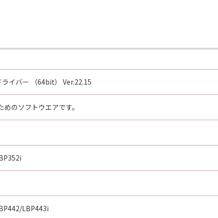
ライバー （64bit） Ver.22.15
ためのソフトウエアです。
BP352i
BP442/LBP443i