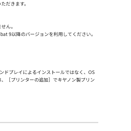
いただきます。
、その他リバースエンジニアリング等
ません。
obat 9以降のバージョンを利用してください。
変更し、除去しもしくは削除してはな
ンサーに帰属します。
ンドプレイによるインストールではなく、OS
には、［プリンターの追加］でキヤノン製プリン
ェア」の全部または一部を、直接また
イセンサーは、お客様による「本ソフ
あるいはサポートを行うことについ