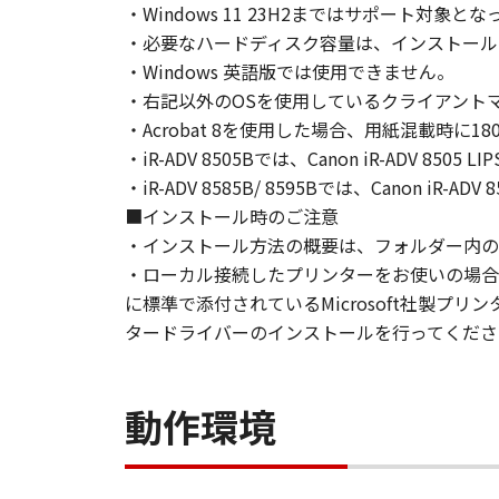
・Windows 11 23H2まではサポート
とはできません。
・必要なハードディスク容量は、インストール
(2) お客様は、「本ソフトウェア
・Windows 英語版では使用できません。
することはできません。また第三者
・右記以外のOSを使用しているクライアント
・Acrobat 8を使用した場合、用紙混載時に
３．著作権表示
お客様は、「本ソフトウェア」に含
・iR-ADV 8505Bでは、Canon iR-ADV 850
りません。
・iR-ADV 8585B/ 8595Bでは、Canon iR-A
■インストール時のご注意
４．所有権
・インストール方法の概要は、フォルダー内のRe
「本ソフトウェア」に係る権原およ
・ローカル接続したプリンターをお使いの場合
に標準で添付されているMicrosoft社製
５．輸出
タードライバーのインストールを行ってくださ
お客様は、日本国政府または関連す
は間接に輸出してはなりません。
動作環境
６．サポートおよびアップデート
キヤノン、キヤノンの子会社、関係
トウェア」の使用を支援すること、