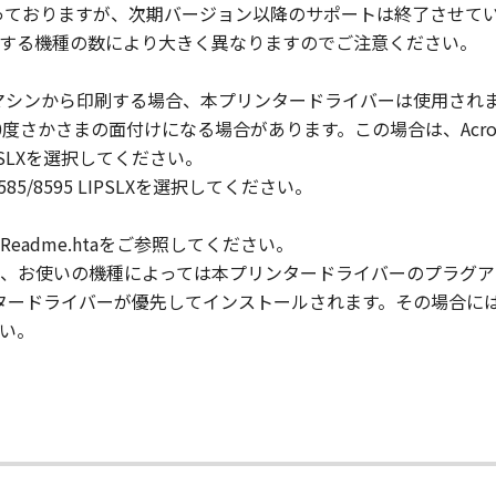
対象となっておりますが、次期バージョン以降のサポートは終了させて
する機種の数により大きく異なりますのでご注意ください。
」の全部または一部を修正、改変、逆コンパイル、逆アセンブル
にこのような行為をさせてはなりません。
マシンから印刷する場合、本プリンタードライバーは使用され
180度さかさまの面付けになる場合があります。この場合は、Acr
まれるキヤノンまたはキヤノンのライセンサーの著作権表示を
5 LIPSLXを選択してください。
DV 8585/8595 LIPSLXを選択してください。
adme.htaをご参照してください。
び所有権は、その内容によりキヤノンまたはキヤノンのライセ
、お使いの機種によっては本プリンタードライバーのプラグア
プリンタードライバーが優先してインストールされます。その場合
い。
る外国政府より必要な許可等を得ることなしに、「本ソフトウ
会社、それらの販売代理店および販売店、並びにキヤノンのラ
および「本ソフトウェア」に対してアップデート、バグの修正