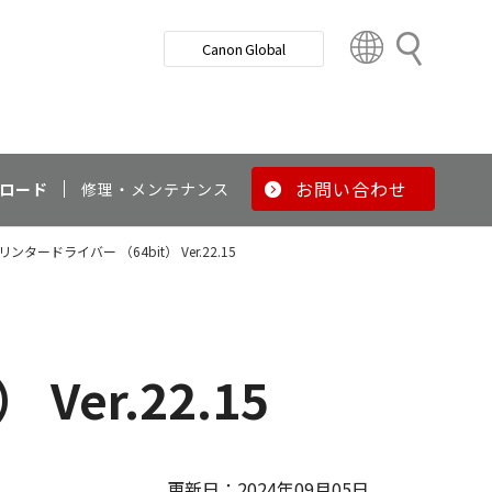
検
Canon Global
索
C
o
u
n
t
r
お問い合わせ
ロード
修理・メンテナンス
y
&
 プリンタードライバー （64bit） Ver.22.15
R
e
g
i
o
Ver.22.15
n
更新日：2024年09月05日