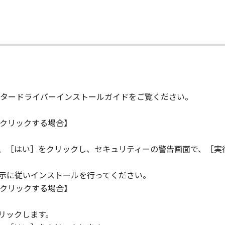
の条項に違反した場合、本契約書は直ちに終了します。
て
て本契約書が終了した場合、速やかに、「本ソフトウェア」および
2条、第4条から第7条まで、第8条第4項および第10条の規定
D RIGHTS NOTICE
タードライバーインストールガイドをご覧ください。
米国政府の機関また団体を意味します。もしお客様が米国政府エ
rcial item," as that term is defined at 48 C.F.R. 2.101
クリックする場合】
d "commercial computer software documentation," as such 
.R. 12.212 and 48 C.F.R. 227.7202-1 through 227.7202-4 (Jun
ら、［はい］をクリックし、セキュリティーの警告画面で、［実
ith only those rights set forth herein. The manufacturer is
Japan.
指示に従いインストールを行ってください。
TWARE"とは、本契約書中で定義される「本ソフトウェア」を意
クリックする場合】
。
の一部が法律により無効であると決定された場合でも、その他
リックします。