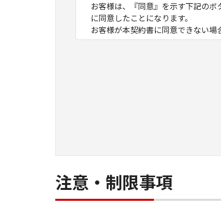
お客様は、『同意』を示す下記のボ
に同意したことになります。
お客様が本契約書に同意できない場
１．許諾
(1) キヤノンは、お客様が「キヤ
数のコンピューター（以下「指定機
ア」をコンピューターの記憶媒体上
は実行することのいずれも含むもの
ネットワークを通じて接続されたコ
できますが、かかるコンピューター
条件とします。
(2) お客様は、上記(1)に基づ
ができます。
(3) 上記(1)および(2)に定め
注意・制限事項
わず、本契約書によってお客様に譲
２．制限
(1) お客様は、再使用許諾、譲渡