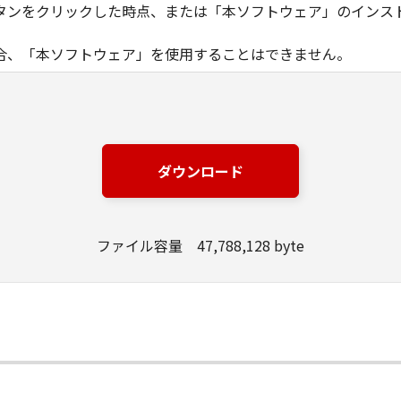
タンをクリックした時点、または「本ソフトウェア」のインス
合、「本ソフトウェア」を使用することはできません。
ノン製品」を利用する目的のために、「キヤノン製品」に直接ま
器」と言います。）において、「本ソフトウェア」を使用（本
にインストールすること、またはコンピューターにおいて表示
ダウンロード
とします。）するための非独占的権利をお客様に対して許諾し
ンピューター上で、かかるコンピューターの使用者に対して「
の使用者に本契約書上の義務および条件を遵守させるとともに
ファイル容量 47,788,128 byte
いて「本ソフトウェア」を使用するためのバックアップとして、「
る場合を除き、キヤノンまたはキヤノンのライセンサーのいかなる
渡あるいは許諾されるものではありません。
、販売、頒布、リースもしくは貸与その他の方法により、第三者