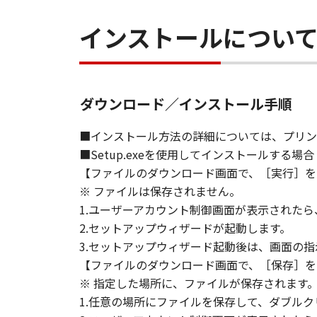
す。
(3) お客様が本契約書のいずれか
インストールについ
(4) お客様は、上記(3)によっ
るものとします。
(5) 上記にかかわらず、本契約書第
す。
ダウンロード／インストール手順
９．U.S. GOVERNMENT RESTRICTE
■インストール方法の詳細については、プリン
“米国政府エンドユーザー”とは、
■Setup.exeを使用してインストールする場合
が適用されます：The SOFTWARE is a "comme
【ファイルのダウンロード画面で、［実行］を
"commercial computer software" an
※ ファイルは保存されません。
(Sept 1995). Consistent with 48 C.F
1.ユーザーアカウント制御画面が表示された
Users shall acquire the SOFTWARE w
2.セットアップウィザードが起動します。
chome, Ohta-ku, Tokyo 146-8501, 
3.セットアップウィザード起動後は、画面の
本条項中で使用される"the SOF
【ファイルのダウンロード画面で、［保存］を
10．分離可能性
※ 指定した場所に、ファイルが保存されます
本契約書のいずれかの条項またはそ
1.任意の場所にファイルを保存して、ダブルク
します。