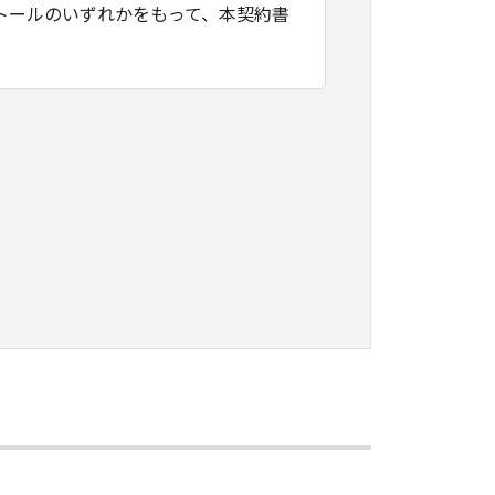
トールのいずれかをもって、本契約書
たはネットワークを通じ接続される複
契約書においては、「本ソフトウェ
すること、アクセスすること、もしく
ます。お客様は、また「指定機器」に
本ソフトウェア」を使用させることが
、その履行に関し全責任を負うことを
本ソフトウェア」を１部、複製すること
知的財産権も、明示たると黙示たるとを問
に「本ソフトウェア」を使用させるこ