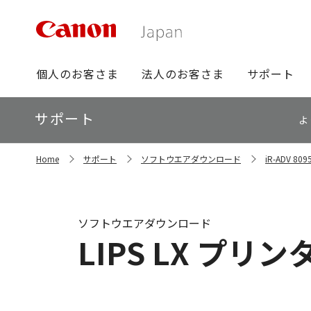
グ
個人のお客さま
法人のお客さま
サポート
ロ
ー
ロ
サポート
バ
よ
ー
ル
カ
ナ
サ
ル
Home
サポート
ソフトウエアダウンロード
iR-ADV 
イ
ビ
ナ
ト
ビ
内
の
現
ソフトウエアダウンロード
在
LIPS LX プリン
位
置