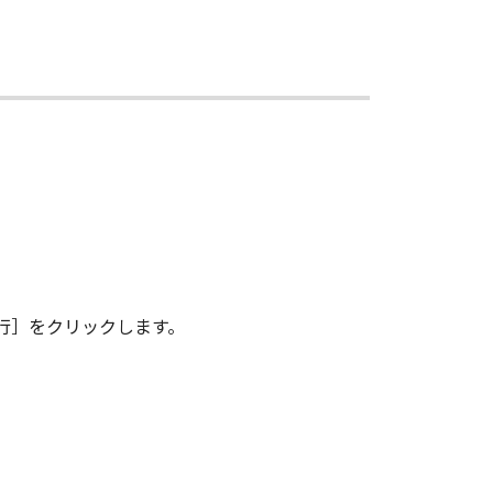
その複製物のすべてを廃棄または消去す
は、本契約書の終了後も効力を有しま
ンドユーザーである場合、以下の規定
 (Oct 1995), consisting of
terms are used in 48 C.F.R. 12.212
e 1995), all U.S. Government End
行］をクリックします。
 Canon Inc./30-2, Shimomaruko 3-
味し、指し示すものとします。
の条項は完全に有効に存続するものと