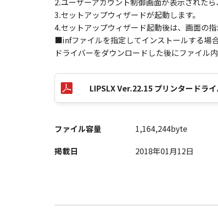
2.ユーザーアカウント制御画面が表示された
3.セットアップウィザードが起動します。
4.セットアップウィザード起動後は、画面の
以 上
■infファイルを指定してインストールする場
ドライバーをダウンロードした後にファイル内の
キヤノン株式会社
No. I010G016926
LIPSLX Ver.22.15 プリンタ
ファイル容量
1,164,244byte
掲載日
2018年01月12日