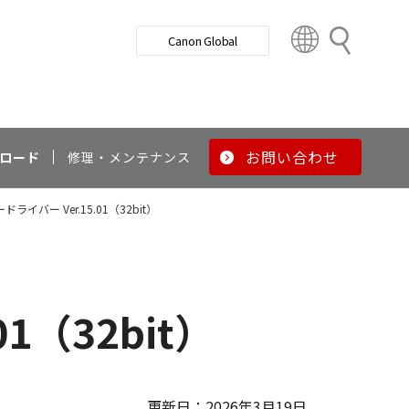
検
Canon Global
索
C
o
u
n
t
r
お問い合わせ
ロード
修理・メンテナンス
y
&
ードライバー Ver.15.01（32bit）
R
e
g
i
o
01（32bit）
n
更新日：2026年3月19日