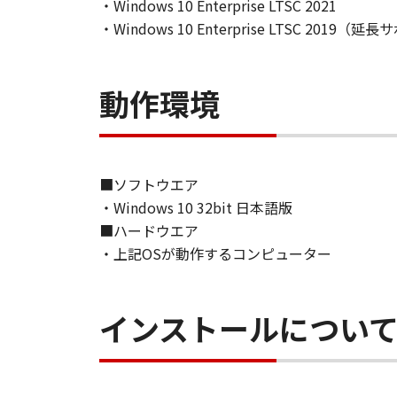
は間接に輸出してはなりません。
・Windows 10 Enterprise LTSC 2021
７．契約期間
・Windows 10 Enterprise LTSC 2019
(1) 本契約書は、お客様が、『同
効し、下記(2)または(3)により終
(2) お客様は、「本ソフトウェア
動作環境
す。
(3) お客様が本契約書のいずれか
(4) お客様は、上記(3)によっ
るものとします。
■ソフトウエア
８．U.S. GOVERNMENT RESTRICTE
・Windows 10 32bit 日本語版
The Software is a "commercial item
■ハードウエア
software" and "commercial computer
・上記OSが動作するコンピューター
with 48 C.F.R. 12.212 and 48 C.F.R.
Software with only those rights se
8501, Japan.
インストールについ
本条項中で使用される"the Sof
９．分離可能性
本契約書のいずれかの条項またはそ
します。