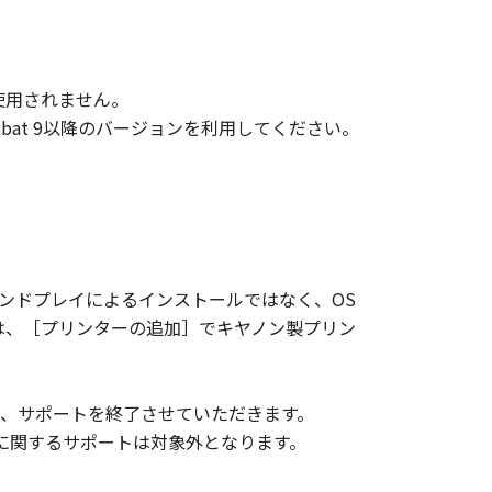
ンサーに帰属します。
変更し、除去しもしくは削除してはな
使用されません。
obat 9以降のバージョンを利用してください。
イセンサー、キヤノンの子会社、キヤ
品性および特定の目的への適合性の保
代理店または販売店のいずれも、「本
たは付随的な損害を含むがこれらに限
ものとします。たとえ、キヤノン、キ
ンドプレイによるインストールではなく、OS
店がかかる損害の可能性について知ら
には、［プリンターの追加］でキヤノン製プリン
代理店または販売店のいずれも、「本
生じたいかなる紛争についても、一切
よび、サポートを終了させていただきます。
に関するサポートは対象外となります。
ェア」の全部または一部を、直接また