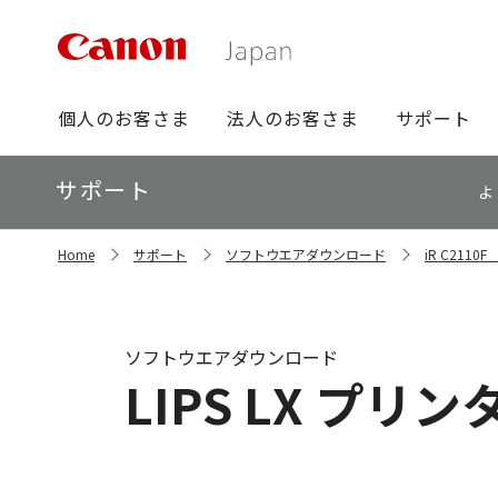
グ
個人のお客さま
法人のお客さま
サポート
ロ
ー
ロ
サポート
バ
よ
ー
ル
カ
ナ
サ
ル
Home
サポート
ソフトウエアダウンロード
iR C211
イ
ビ
ナ
ト
ビ
内
の
現
ソフトウエアダウンロード
在
LIPS LX プリン
位
置