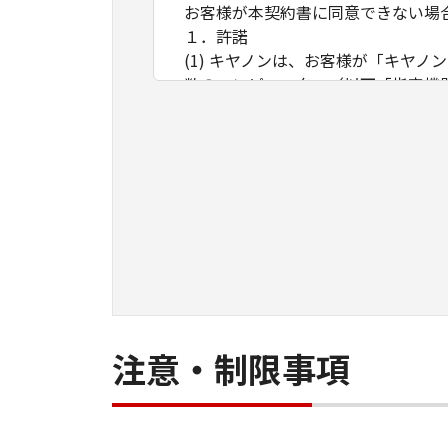
お客様が本契約書に同意できない場
１．許諾
(1) キヤノンは、お客様が「キヤ
数のコンピューター（以下「指定機
ア」をコンピューターの記憶媒体上
は実行することのいずれも含むもの
ネットワークを通じて接続されたコ
できますが、かかるコンピューター
条件とします。
(2) お客様は、上記(1)に基づ
ができます。
(3) 上記(1)および(2)に定め
わず、本契約書によってお客様に譲
２．制限
(1) お客様は、再使用許諾、譲渡
注意・制限事項
とはできません。
(2) お客様は、「本ソフトウェア
することはできません。また第三者
３．帰属