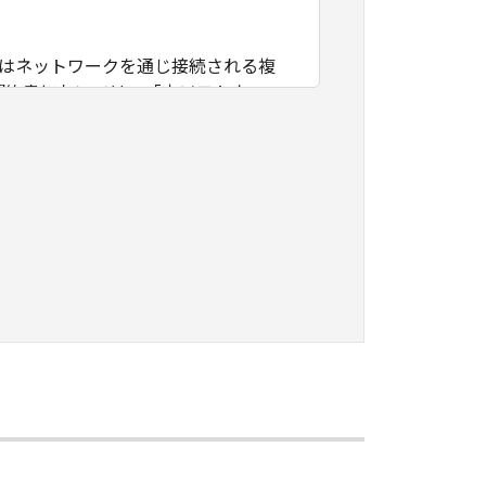
たはネットワークを通じ接続される複
契約書においては、「本ソフトウェ
すること、アクセスすること、もしく
ます。お客様は、また「指定機器」に
本ソフトウェア」を使用させることが
、その履行に関し全責任を負うことを
本ソフトウェア」を１部、複製すること
知的財産権も、明示たると黙示たるとを問
に「本ソフトウェア」を使用させるこ
、その他リバースエンジニアリング等