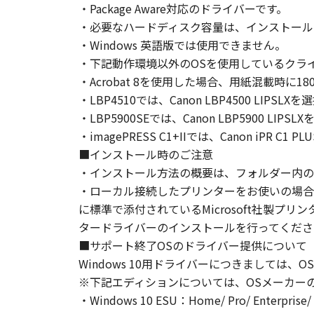
・Package Aware対応のドライバーです。
「本ソフトウェア」に係る権原およ
・必要なハードディスク容量は、インストール
４．著作権表示
・Windows 英語版では使用できません。
お客様は、「本ソフトウェア」に含
・下記動作環境以外のOSを使用しているクラ
りません。
・Acrobat 8を使用した場合、用紙混載時に
５．保証の否認・免責
(1) 「本ソフトウェア」は、『現
・LBP4510では、Canon LBP4500 LIPS
ノンの関連会社、それらの販売代理
・LBP5900SEでは、Canon LBP5900 LIP
証を含め、いかなる保証も、明示た
・imagePRESS C1+IIでは、Canon iPR C1
(2) キヤノン、キヤノンのライセ
■インストール時のご注意
ソフトウェア」の使用または使用不
・インストール方法の概要は、フォルダー内のRe
定されない全ての損害を言います。
・ローカル接続したプリンターをお使いの場合
ヤノンのライセンサー、キヤノンの
に標準で添付されているMicrosoft社製
されていた場合でも同様です。
タードライバーのインストールを行ってくださ
(3) キヤノン、キヤノンのライセ
■サポート終了OSのドライバー提供について
ソフトウェア」、または「本ソフト
Windows 10用ドライバーにつきまして
責任を負わないものとします。
※下記エディションについては、OSメーカー
６．輸出
・Windows 10 ESU：Home/ Pro/ Enterprise/ Ed
お客様は、日本国政府または関連す