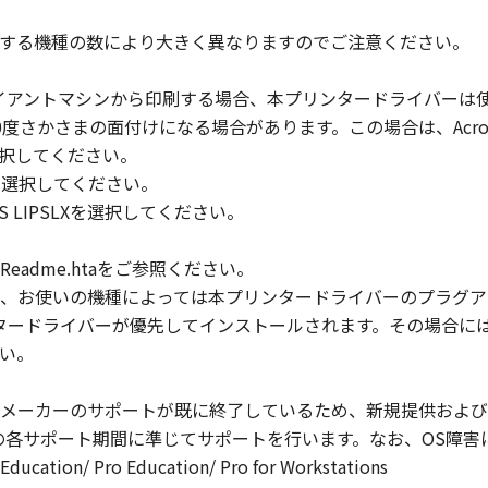
び所有権は、その内容によりキヤノンまたはキヤノンのライセ
する機種の数により大きく異なりますのでご注意ください。
まれるキヤノンまたはキヤノンのライセンサーの著作権表示を
イアントマシンから印刷する場合、本プリンタードライバーは
180度さかさまの面付けになる場合があります。この場合は、Acr
状のまま』の状態で使用許諾されます。キヤノン、キヤノンのラ
LXを選択してください。
店または販売店のいずれも、「本ソフトウェア」に関して、商
SLXを選択してください。
ると黙示たるとを問わず一切しないものとします。
 PLUS LIPSLXを選択してください。
ンサー、キヤノンの子会社、キヤノンの関連会社、それらの販売
能から生ずるいかなる損害（逸失利益およびその他の派生的ま
adme.htaをご参照ください。
）について、適用法で認められる限り、一切の責任を負わない
、お使いの機種によっては本プリンタードライバーのプラグア
子会社、キヤノンの関連会社、それらの販売代理店または販売
プリンタードライバーが優先してインストールされます。その場合
い。
ンサー、キヤノンの子会社、キヤノンの関連会社、それらの販売
ウェア」の使用に起因または関連してお客様と第三者との間に
は、OSメーカーのサポートが既に終了しているため、新規提供お
の各サポート期間に準じてサポートを行います。なお、OS障害
ucation/ Pro Education/ Pro for Workstations
る外国政府より必要な認可等を得ることなしに、「本ソフトウ