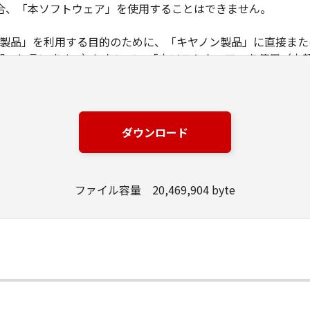
合、「本ソフトウェア」を使用することはできません。
ノン製品」を利用する目的のために、「キヤノン製品」に直接ま
器」と言います。）において、「本ソフトウェア」を使用（本
にインストールすること、またはコンピューターにおいて表示
とします。）するための非独占的権利をお客様に対して許諾し
ンピューター上で、かかるコンピューターの使用者に対して「
の使用者に本契約書上の義務および条件を遵守させるとともに
ダウンロード
いて「本ソフトウェア」を使用するためのバックアップとして、「
ファイル容量 20,469,904 byte
る場合を除き、キヤノンまたはキヤノンのライセンサーのいかなる
渡あるいは許諾されるものではありません。
、販売、頒布、リースもしくは貸与その他の方法により、第三者
」の全部または一部を修正、改変、逆コンパイル、逆アセンブル
にこのような行為をさせてはなりません。