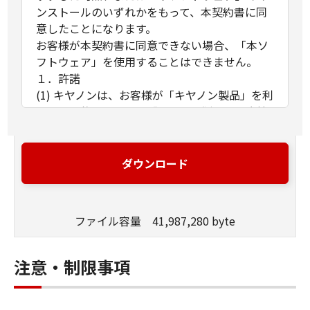
ンストールのいずれかをもって、本契約書に同
意したことになります。
お客様が本契約書に同意できない場合、「本ソ
フトウェア」を使用することはできません。
１．許諾
(1) キヤノンは、お客様が「キヤノン製品」を利
用する目的のために、「キヤノン製品」に直接
またはネットワークを通じ接続される複数のコ
ンピューター（以下「指定機器」と言いま
す。）において、「本ソフトウェア」を使用
ダウンロード
（本契約書においては、「本ソフトウェア」を
コンピューターの記憶媒体上にインストールす
ること、またはコンピューターにおいて表示す
ファイル容量 41,987,280 byte
ること、アクセスすること、もしくは実行する
ことのいずれも含むものとします。）するため
の非独占的権利をお客様に対して許諾します。
注意・制限事項
お客様は、また「指定機器」にネットワークを
通じて接続されたコンピューター上で、かかる