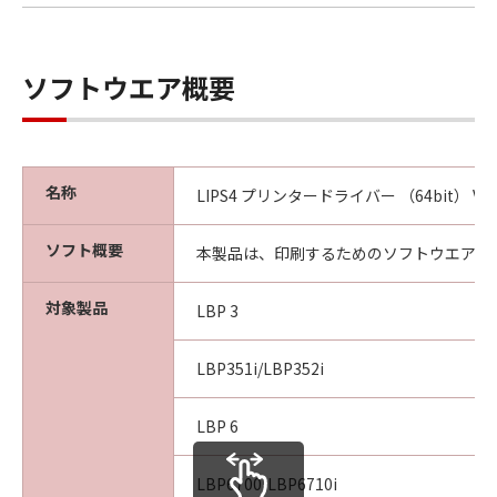
本契約書中で定義される「本ソフトウェア」を
意味し、指し示すものとします。
10．分離可能性
ソフトウエア概要
本契約書のいずれかの条項またはその一部が法
律により無効であると決定された場合でも、そ
の他の条項は完全に有効に存続するものとしま
す。
名称
LIPS4 プリンタードライバー （64bit） Ver.
以 上
ソフト概要
本製品は、印刷するためのソフトウエアで
キヤノン株式会社
対象製品
LBP 3
No.027447
LBP351i/LBP352i
LBP 6
LBP6700/LBP6710i