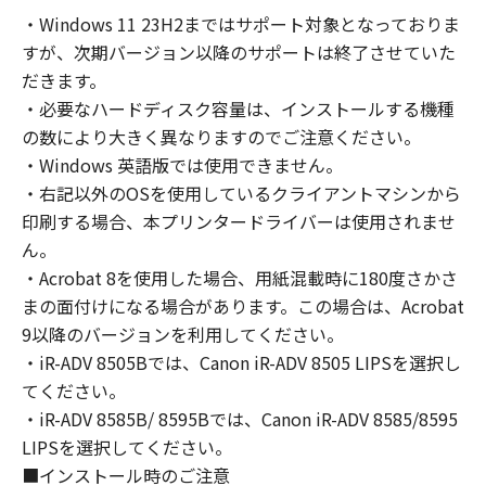
コンピューターの使用者に対して「本ソフトウ
・Windows 11 23H2まではサポート対象となっておりま
ェア」を使用させることができますが、かかる
すが、次期バージョン以降のサポートは終了させていた
コンピューターの使用者に本契約書上の義務お
よび条件を遵守させるとともに、その履行に関
だきます。
し全責任を負うことを条件とします。
・必要なハードディスク容量は、インストールする機種
(2) お客様は、上記(1)に基づいて「本ソフトウ
の数により大きく異なりますのでご注意ください。
ェア」を使用するためのバックアップとして、
・Windows 英語版では使用できません。
「本ソフトウェア」を１部、複製することがで
・右記以外のOSを使用しているクライアントマシンから
きます。
印刷する場合、本プリンタードライバーは使用されませ
(3) 上記(1)および(2)に定める場合を除き、キヤ
ん。
ノンまたはキヤノンのライセンサーのいかなる
・Acrobat 8を使用した場合、用紙混載時に180度さかさ
知的財産権も、明示たると黙示たるとを問わ
まの面付けになる場合があります。この場合は、Acrobat
ず、本契約書によってお客様に譲渡あるいは許
9以降のバージョンを利用してください。
諾されるものではありません。
・iR-ADV 8505Bでは、Canon iR-ADV 8505 LIPSを選択し
２．制限
てください。
(1) お客様は、再使用許諾、譲渡、販売、頒
布、リースもしくは貸与その他の方法により、
・iR-ADV 8585B/ 8595Bでは、Canon iR-ADV 8585/8595
第三者に「本ソフトウェア」を使用させること
LIPSを選択してください。
はできません。
■インストール時のご注意