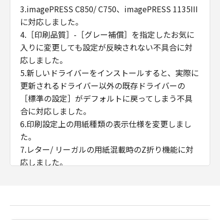
3.imagePRESS C850/ C750、imagePRESS 1135III
に対応しました。
4.［印刷品質］-［グレー補償］を指定したお気に
入りに変更しても設定が反映されない不具合に対
応しました。
5.新しいドライバーをインストールすると、実際に
更新されるドライバー以外の既存ドライバーの
［標準の設定］がデフォルトに戻ってしまう不具
合に対応しました。
6.印刷設定上の用紙種類の表示仕様を変更しまし
た。
7.レター/ リーガルの用紙混載時のZ折り機能に対
応しました。
8.iPR C650において、「デバイスの設定」シートに
「トリマー」と「天地トリマー」を追加しまし
た。
9.用紙サイズ、用紙残量、ボックス名称、オーバー