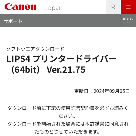
検
このページの本文へ
メ
索
ロ
ニ
menu
サポート
ー
ュ
カ
ー
ル
ナ
ソフトウエアダウンロード
ビ
LIPS4 プリンタードライバー
（64bit） Ver.21.75
更新日：2024年09月05日
ダウンロード前に下記の使用許諾契約書を必ずお読みく
ださい。
ダウンロードを開始された場合には本許諾書に同意され
たものとさせていただきます。