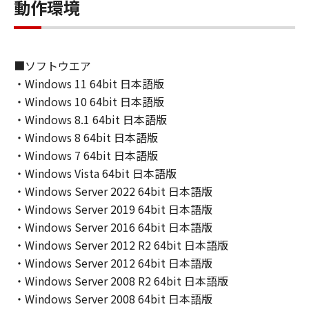
動作環境
６．サポートおよびアップデート
キヤノン、キヤノンの子会社、関係会社、それ
らの販売代理店および販売店、並びにキヤノン
のライセンサーは、お客様による「本ソフトウ
■ソフトウエア
ェア」の使用を支援すること、および「本ソフ
・Windows 11 64bit 日本語版
トウェア」に対してアップデート、バグの修正
・Windows 10 64bit 日本語版
あるいはサポートを行うことについて、いかな
・Windows 8.1 64bit 日本語版
る責任も負うものではありません。
・Windows 8 64bit 日本語版
７．保証の否認・免責
・Windows 7 64bit 日本語版
(1) 「本ソフトウェア」は、『現状のまま』の
・Windows Vista 64bit 日本語版
状態で使用許諾されます。キヤノン、キヤノン
・Windows Server 2022 64bit 日本語版
のライセンサー、キヤノンの子会社、キヤノン
・Windows Server 2019 64bit 日本語版
の関連会社、それらの販売代理店または販売店
・Windows Server 2016 64bit 日本語版
のいずれも、「本ソフトウェア」に関して、商
品性および特定の目的への適合性の保証を含
・Windows Server 2012 R2 64bit 日本語版
め、いかなる保証も、明示たると黙示たるとを
・Windows Server 2012 64bit 日本語版
問わず一切しないものとします。
・Windows Server 2008 R2 64bit 日本語版
(2) キヤノン、キヤノンのライセンサー、キヤノ
・Windows Server 2008 64bit 日本語版