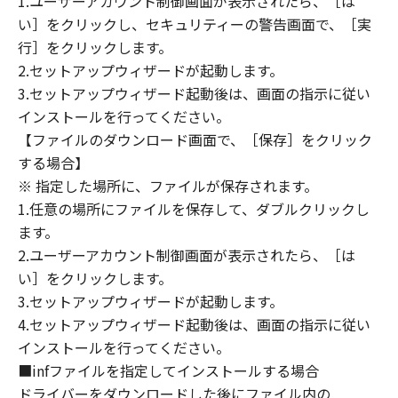
1.ユーザーアカウント制御画面が表示されたら、［は
８．契約期間
い］をクリックし、セキュリティーの警告画面で、［実
(1) 本契約書は、お客様が、『同意』を示す下
行］をクリックします。
記のボタンをクリックした時点、または「本ソ
2.セットアップウィザードが起動します。
フトウェア」をインストールした時点で発効
3.セットアップウィザード起動後は、画面の指示に従い
し、下記(2)または(3)により終了されるまで有
効に存続します。
インストールを行ってください。
(2) お客様は、「本ソフトウェア」およびその
【ファイルのダウンロード画面で、［保存］をクリック
複製物のすべてを廃棄および消去することによ
する場合】
り、本契約書を終了させることができます。
※ 指定した場所に、ファイルが保存されます。
(3) お客様が本契約書のいずれかの条項に違反
1.任意の場所にファイルを保存して、ダブルクリックし
した場合、本契約書は直ちに終了します。
ます。
(4) お客様は、上記(3)によって本契約書が終了
2.ユーザーアカウント制御画面が表示されたら、［は
した場合、速やかに、「本ソフトウェア」およ
い］をクリックします。
びその複製物のすべてを廃棄または消去するも
3.セットアップウィザードが起動します。
のとします。
4.セットアップウィザード起動後は、画面の指示に従い
(5) 上記にかかわらず、本契約書第2条、第4条
インストールを行ってください。
から第7条まで、第8条第4項および第10条の規
■infファイルを指定してインストールする場合
定は、本契約書の終了後も効力を有します。
９．U.S. GOVERNMENT RESTRICTED RIGHTS
ドライバーをダウンロードした後にファイル内の