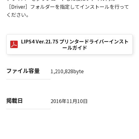
NOTICE
［Driver］フォルダーを指定してインストールを行って
“米国政府エンドユーザー”とは、米国政府の機
ください。
関また団体を意味します。もしお客様が米国政
府エンドユーザーである場合、以下の規定が適
用されます：The SOFTWARE is a "commercial
LIPS4 Ver.21.75 プリンタードライバーインスト
item," as that term is defined at 48 C.F.R.
ールガイド
2.101 (Oct 1995), consisting of "commercial
computer software" and "commercial
computer software documentation," as such
ファイル容量
1,210,828byte
terms are used in 48 C.F.R. 12.212 (Sept 1995).
Consistent with 48 C.F.R. 12.212 and 48 C.F.R.
227.7202-1 through 227.7202-4 (June 1995),
all U.S. Government End Users shall acquire
掲載日
2016年11月10日
the SOFTWARE with only those rights set
forth herein. The manufacturer is Canon
Inc./30-2, Shimomaruko 3-chome, Ohta-ku,
Tokyo 146-8501, Japan.
本条項中で使用される"the SOFTWARE"とは、