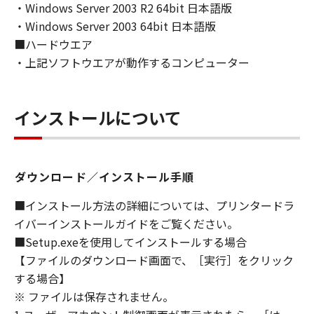
ンの子会社、キヤノンの関連会社、それらの販
・Windows Server 2003 R2 64bit 日本語版
売代理店または販売店のいずれも、「本ソフト
・Windows Server 2003 64bit 日本語版
ウェア」の使用または使用不能から生ずるいか
■ハードウエア
なる損害（逸失利益およびその他の派生的また
・上記ソフトウエアが動作するコンピューター
は付随的な損害を含むがこれらに限定されない
全ての損害を言います。）について、適用法で
認められる限り、一切の責任を負わないものと
インストールについて
します。たとえ、キヤノン、キヤノンのライセ
ンサー、キヤノンの子会社、キヤノンの関連会
社、それらの販売代理店または販売店がかかる
損害の可能性について知らされていた場合でも
ダウンロード／インストール手順
同様です。
(3) キヤノン、キヤノンのライセンサー、キヤノ
■インストール方法の詳細については、プリンタードラ
ンの子会社、キヤノンの関連会社、それらの販
イバーインストールガイドをご覧ください。
売代理店または販売店のいずれも、「本ソフト
■Setup.exeを使用してインストールする場合
ウェア」、または「本ソフトウェア」の使用に
【ファイルのダウンロード画面で、［実行］をクリック
起因または関連してお客様と第三者との間に生
する場合】
じたいかなる紛争についても、一切責任を負わ
※ ファイルは保存されません。
ないものとします。