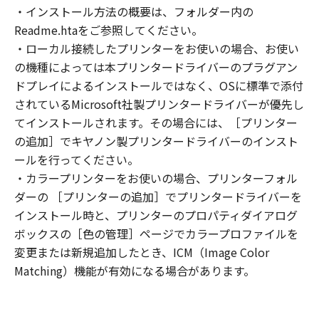
(2) お客様は、「本ソフトウェア」の全部また
・インストール方法の概要は、フォルダー内の
は一部を修正、改変、逆コンパイル、逆アセン
Readme.htaをご参照してください。
ブル、その他リバースエンジニアリング等する
・ローカル接続したプリンターをお使いの場合、お使い
ことはできません。また第三者にこのような行
の機種によっては本プリンタードライバーのプラグアン
為をさせてはなりません。
ドプレイによるインストールではなく、OSに標準で添付
３．著作権表示
されているMicrosoft社製プリンタードライバーが優先し
お客様は、「本ソフトウェア」に含まれるキヤ
てインストールされます。その場合には、［プリンター
ノンまたはキヤノンのライセンサーの著作権表
の追加］でキヤノン製プリンタードライバーのインスト
示を変更し、除去しもしくは削除してはなりま
ールを行ってください。
せん。
４．所有権
・カラープリンターをお使いの場合、プリンターフォル
「本ソフトウェア」に係る権原および所有権
ダーの ［プリンターの追加］でプリンタードライバーを
は、その内容によりキヤノンまたはキヤノンの
インストール時と、プリンターのプロパティダイアログ
ライセンサーに帰属します。
ボックスの［色の管理］ページでカラープロファイルを
５．輸出
変更または新規追加したとき、ICM（Image Color
お客様は、日本国政府または関連する外国政府
Matching）機能が有効になる場合があります。
より必要な許可等を得ることなしに、「本ソフ
トウェア」の全部または一部を、直接または間
接に輸出してはなりません。