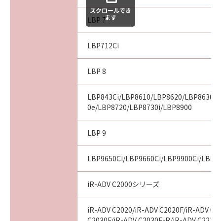
スクロールでき
ます
LBP 7
LBP712Ci
LBP 8
LBP843Ci/LBP8610/LBP8620/LBP8630/
0e/LBP8720/LBP8730i/LBP8900
LBP 9
LBP9650Ci/LBP9660Ci/LBP9900Ci/LBP9
iR-ADV C2000シリーズ
iR-ADV C2020/iR-ADV C2020F/iR-ADV C2
C2030F/iR-ADV C2030F-R/iR-ADV C2218F