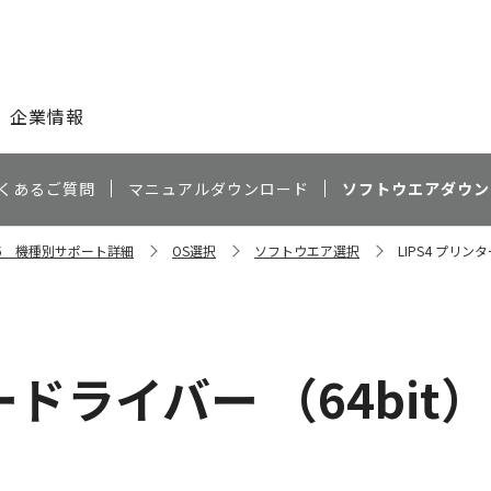
このページの本文へ
企業情報
くあるご質問
マニュアルダウンロード
ソフトウエアダウン
6575 機種別サポート詳細
OS選択
ソフトウエア選択
LIPS4 プリンタ
ドライバー （64bit） V