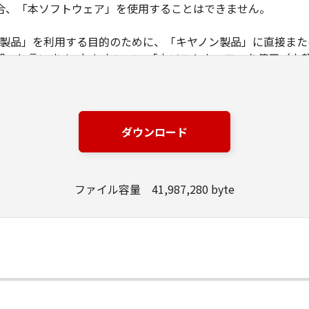
合、「本ソフトウェア」を使用することはできません。
ノン製品」を利用する目的のために、「キヤノン製品」に直接ま
器」と言います。）において、「本ソフトウェア」を使用（本
にインストールすること、またはコンピューターにおいて表示
とします。）するための非独占的権利をお客様に対して許諾し
ンピューター上で、かかるコンピューターの使用者に対して「
の使用者に本契約書上の義務および条件を遵守させるとともに
ダウンロード
いて「本ソフトウェア」を使用するためのバックアップとして、「
ファイル容量 41,987,280 byte
る場合を除き、キヤノンまたはキヤノンのライセンサーのいかなる
渡あるいは許諾されるものではありません。
、販売、頒布、リースもしくは貸与その他の方法により、第三者
」の全部または一部を修正、改変、逆コンパイル、逆アセンブル
にこのような行為をさせてはなりません。