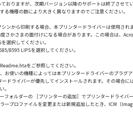
対象となっておりますが、次期バージョン以降のサポートは終了させて
まれるキヤノンまたはキヤノンのライセンサーの著作権表示を
する機種の数により大きく異なりますのでご注意ください。
マシンから印刷する場合、本プリンタードライバーは使用され
び所有権は、その内容によりキヤノンまたはキヤノンのライセ
180度さかさまの面付けになる場合があります。この場合は、Acr
る外国政府より必要な許可等を得ることなしに、「本ソフトウ
5 LIPSを選択してください。
DV 8585/8595 LIPSを選択してください。
会社、それらの販売代理店および販売店、並びにキヤノンのラ
adme.htaをご参照してください。
および「本ソフトウェア」に対してアップデート、バグの修正
、お使いの機種によっては本プリンタードライバーのプラグア
りません。
プリンタードライバーが優先してインストールされます。その場合
い。
状のまま』の状態で使用許諾されます。キヤノン、キヤノンのラ
ーフォルダーの ［プリンターの追加］でプリンタードライバ
店または販売店のいずれも、「本ソフトウェア」に関して、商
ロファイルを変更または新規追加したとき、ICM（Image Co
ると黙示たるとを問わず一切しないものとします。
ンサー、キヤノンの子会社、キヤノンの関連会社、それらの販売
能から生ずるいかなる損害（逸失利益およびその他の派生的ま
）について、適用法で認められる限り、一切の責任を負わない