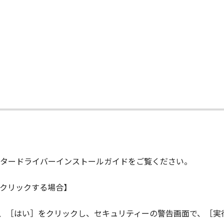
.R. 12.212 and 48 C.F.R. 227.7202-1 through 227.7202-4 (Jun
ith only those rights set forth herein. The manufacturer is
Japan.
TWARE"とは、本契約書中で定義される「本ソフトウェア」を意
の一部が法律により無効であると決定された場合でも、その他
て
タードライバーインストールガイドをご覧ください。
クリックする場合】
ら、［はい］をクリックし、セキュリティーの警告画面で、［実