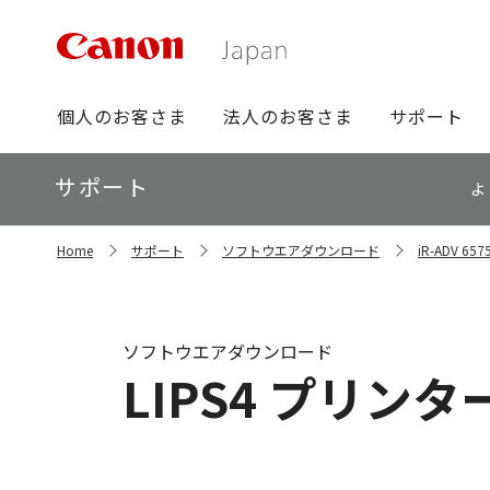
グ
個人のお客さま
法人のお客さま
サポート
ロ
ー
ロ
サポート
バ
よ
ー
ル
カ
ナ
サ
ル
Home
サポート
ソフトウエアダウンロード
iR-ADV 
イ
ビ
ナ
ト
ビ
内
の
現
ソフトウエアダウンロード
在
LIPS4 プリンター
位
置