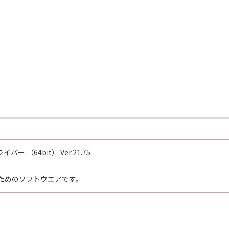
バー （64bit） Ver.21.75
ためのソフトウエアです。