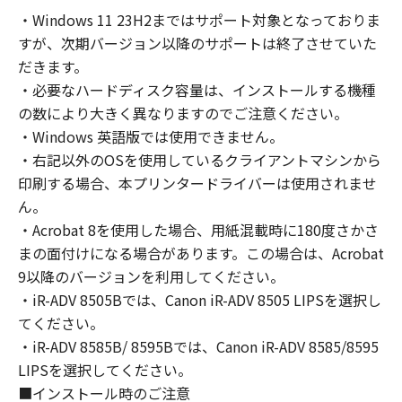
コンピューターの使用者に対して「本ソフトウ
・Windows 11 23H2まではサポート対象となっておりま
ェア」を使用させることができますが、かかる
すが、次期バージョン以降のサポートは終了させていた
コンピューターの使用者に本契約書上の義務お
よび条件を遵守させるとともに、その履行に関
だきます。
し全責任を負うことを条件とします。
・必要なハードディスク容量は、インストールする機種
(2) お客様は、上記(1)に基づいて「本ソフトウ
の数により大きく異なりますのでご注意ください。
ェア」を使用するためのバックアップとして、
・Windows 英語版では使用できません。
「本ソフトウェア」を１部、複製することがで
・右記以外のOSを使用しているクライアントマシンから
きます。
印刷する場合、本プリンタードライバーは使用されませ
(3) 上記(1)および(2)に定める場合を除き、キヤ
ん。
ノンまたはキヤノンのライセンサーのいかなる
・Acrobat 8を使用した場合、用紙混載時に180度さかさ
知的財産権も、明示たると黙示たるとを問わ
まの面付けになる場合があります。この場合は、Acrobat
ず、本契約書によってお客様に譲渡あるいは許
9以降のバージョンを利用してください。
諾されるものではありません。
・iR-ADV 8505Bでは、Canon iR-ADV 8505 LIPSを選択し
２．制限
てください。
(1) お客様は、再使用許諾、譲渡、販売、頒
布、リースもしくは貸与その他の方法により、
・iR-ADV 8585B/ 8595Bでは、Canon iR-ADV 8585/8595
第三者に「本ソフトウェア」を使用させること
LIPSを選択してください。
はできません。
■インストール時のご注意