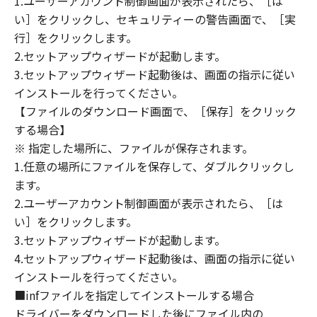
1.ユーザーアカウント制御画面が表示されたら、［は
８．契約期間
い］をクリックし、セキュリティーの警告画面で、［実
(1) 本契約書は、お客様が、『同意』を示す下
行］をクリックします。
記のボタンをクリックした時点、または「本ソ
2.セットアップウィザードが起動します。
フトウェア」をインストールした時点で発効
3.セットアップウィザード起動後は、画面の指示に従い
し、下記(2)または(3)により終了されるまで有
効に存続します。
インストールを行ってください。
(2) お客様は、「本ソフトウェア」およびその
【ファイルのダウンロード画面で、［保存］をクリック
複製物のすべてを廃棄および消去することによ
する場合】
り、本契約書を終了させることができます。
※ 指定した場所に、ファイルが保存されます。
(3) お客様が本契約書のいずれかの条項に違反
1.任意の場所にファイルを保存して、ダブルクリックし
した場合、本契約書は直ちに終了します。
ます。
(4) お客様は、上記(3)によって本契約書が終了
2.ユーザーアカウント制御画面が表示されたら、［は
した場合、速やかに、「本ソフトウェア」およ
い］をクリックします。
びその複製物のすべてを廃棄または消去するも
3.セットアップウィザードが起動します。
のとします。
4.セットアップウィザード起動後は、画面の指示に従い
(5) 上記にかかわらず、本契約書第2条、第4条
インストールを行ってください。
から第7条まで、第8条第4項および第10条の規
■infファイルを指定してインストールする場合
定は、本契約書の終了後も効力を有します。
９．U.S. GOVERNMENT RESTRICTED RIGHTS
ドライバーをダウンロードした後にファイル内の