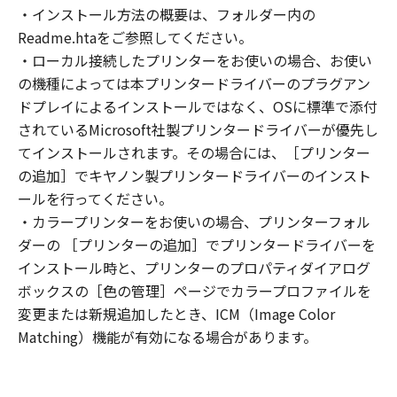
(2) お客様は、「本ソフトウェア」の全部また
・インストール方法の概要は、フォルダー内の
は一部を修正、改変、逆コンパイル、逆アセン
Readme.htaをご参照してください。
ブル、その他リバースエンジニアリング等する
・ローカル接続したプリンターをお使いの場合、お使い
ことはできません。また第三者にこのような行
の機種によっては本プリンタードライバーのプラグアン
為をさせてはなりません。
ドプレイによるインストールではなく、OSに標準で添付
３．著作権表示
されているMicrosoft社製プリンタードライバーが優先し
お客様は、「本ソフトウェア」に含まれるキヤ
てインストールされます。その場合には、［プリンター
ノンまたはキヤノンのライセンサーの著作権表
の追加］でキヤノン製プリンタードライバーのインスト
示を変更し、除去しもしくは削除してはなりま
ールを行ってください。
せん。
４．所有権
・カラープリンターをお使いの場合、プリンターフォル
「本ソフトウェア」に係る権原および所有権
ダーの ［プリンターの追加］でプリンタードライバーを
は、その内容によりキヤノンまたはキヤノンの
インストール時と、プリンターのプロパティダイアログ
ライセンサーに帰属します。
ボックスの［色の管理］ページでカラープロファイルを
５．輸出
変更または新規追加したとき、ICM（Image Color
お客様は、日本国政府または関連する外国政府
Matching）機能が有効になる場合があります。
より必要な許可等を得ることなしに、「本ソフ
トウェア」の全部または一部を、直接または間
接に輸出してはなりません。