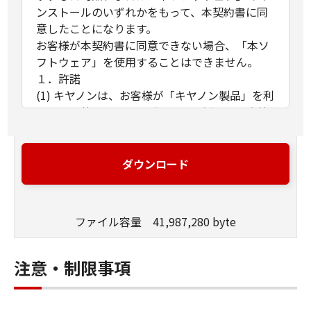
ンストールのいずれかをもって、本契約書に同
意したことになります。
お客様が本契約書に同意できない場合、「本ソ
フトウェア」を使用することはできません。
１．許諾
(1) キヤノンは、お客様が「キヤノン製品」を利
用する目的のために、「キヤノン製品」に直接
またはネットワークを通じ接続される複数のコ
ンピューター（以下「指定機器」と言いま
す。）において、「本ソフトウェア」を使用
ダウンロード
（本契約書においては、「本ソフトウェア」を
コンピューターの記憶媒体上にインストールす
ること、またはコンピューターにおいて表示す
ファイル容量 41,987,280 byte
ること、アクセスすること、もしくは実行する
ことのいずれも含むものとします。）するため
の非独占的権利をお客様に対して許諾します。
注意・制限事項
お客様は、また「指定機器」にネットワークを
通じて接続されたコンピューター上で、かかる