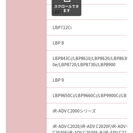
スクロールでき
ます
LBP 7
LBP712Ci
LBP 8
LBP843Ci/LBP8610/LBP8620/LBP8630/
0e/LBP8720/LBP8730i/LBP8900
LBP 9
LBP9650Ci/LBP9660Ci/LBP9900Ci/LBP9
iR-ADV C2000シリーズ
iR-ADV C2020/iR-ADV C2020F/iR-ADV C2
C2030F/iR-ADV C2030F-R/iR-ADV C2218F