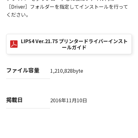
NOTICE
［Driver］フォルダーを指定してインストールを行って
“米国政府エンドユーザー”とは、米国政府の機
ください。
関また団体を意味します。もしお客様が米国政
府エンドユーザーである場合、以下の規定が適
用されます：The SOFTWARE is a "commercial
LIPS4 Ver.21.75 プリンタードライバーインスト
item," as that term is defined at 48 C.F.R.
ールガイド
2.101 (Oct 1995), consisting of "commercial
computer software" and "commercial
computer software documentation," as such
ファイル容量
1,210,828byte
terms are used in 48 C.F.R. 12.212 (Sept 1995).
Consistent with 48 C.F.R. 12.212 and 48 C.F.R.
227.7202-1 through 227.7202-4 (June 1995),
all U.S. Government End Users shall acquire
掲載日
2016年11月10日
the SOFTWARE with only those rights set
forth herein. The manufacturer is Canon
Inc./30-2, Shimomaruko 3-chome, Ohta-ku,
Tokyo 146-8501, Japan.
本条項中で使用される"the SOFTWARE"とは、