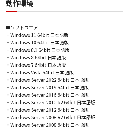
動作環境
６．サポートおよびアップデート
キヤノン、キヤノンの子会社、関係会社、それ
らの販売代理店および販売店、並びにキヤノン
のライセンサーは、お客様による「本ソフトウ
■ソフトウエア
ェア」の使用を支援すること、および「本ソフ
・Windows 11 64bit 日本語版
トウェア」に対してアップデート、バグの修正
・Windows 10 64bit 日本語版
あるいはサポートを行うことについて、いかな
・Windows 8.1 64bit 日本語版
る責任も負うものではありません。
・Windows 8 64bit 日本語版
７．保証の否認・免責
・Windows 7 64bit 日本語版
(1) 「本ソフトウェア」は、『現状のまま』の
・Windows Vista 64bit 日本語版
状態で使用許諾されます。キヤノン、キヤノン
・Windows Server 2022 64bit 日本語版
のライセンサー、キヤノンの子会社、キヤノン
・Windows Server 2019 64bit 日本語版
の関連会社、それらの販売代理店または販売店
・Windows Server 2016 64bit 日本語版
のいずれも、「本ソフトウェア」に関して、商
品性および特定の目的への適合性の保証を含
・Windows Server 2012 R2 64bit 日本語版
め、いかなる保証も、明示たると黙示たるとを
・Windows Server 2012 64bit 日本語版
問わず一切しないものとします。
・Windows Server 2008 R2 64bit 日本語版
(2) キヤノン、キヤノンのライセンサー、キヤノ
・Windows Server 2008 64bit 日本語版