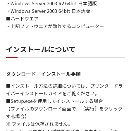
ンの子会社、キヤノンの関連会社、それらの販
・Windows Server 2003 R2 64bit 日本語版
売代理店または販売店のいずれも、「本ソフト
・Windows Server 2003 64bit 日本語版
ウェア」の使用または使用不能から生ずるいか
■ハードウエア
なる損害（逸失利益およびその他の派生的また
・上記ソフトウエアが動作するコンピューター
は付随的な損害を含むがこれらに限定されない
全ての損害を言います。）について、適用法で
認められる限り、一切の責任を負わないものと
インストールについて
します。たとえ、キヤノン、キヤノンのライセ
ンサー、キヤノンの子会社、キヤノンの関連会
社、それらの販売代理店または販売店がかかる
損害の可能性について知らされていた場合でも
ダウンロード／インストール手順
同様です。
(3) キヤノン、キヤノンのライセンサー、キヤノ
■インストール方法の詳細については、プリンタードラ
ンの子会社、キヤノンの関連会社、それらの販
イバーインストールガイドをご覧ください。
売代理店または販売店のいずれも、「本ソフト
■Setup.exeを使用してインストールする場合
ウェア」、または「本ソフトウェア」の使用に
【ファイルのダウンロード画面で、［実行］をクリック
起因または関連してお客様と第三者との間に生
する場合】
じたいかなる紛争についても、一切責任を負わ
※ ファイルは保存されません。
ないものとします。