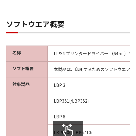
本契約書中で定義される「本ソフトウェア」を
意味し、指し示すものとします。
10．分離可能性
ソフトウエア概要
本契約書のいずれかの条項またはその一部が法
律により無効であると決定された場合でも、そ
の他の条項は完全に有効に存続するものとしま
す。
名称
LIPS4 プリンタードライバー （64bit） Ver.
以 上
ソフト概要
本製品は、印刷するためのソフトウエアで
キヤノン株式会社
対象製品
LBP 3
No.027447
LBP351i/LBP352i
LBP 6
LBP6700/LBP6710i