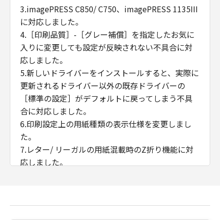
3.imagePRESS C850/ C750、imagePRESS 1135III
に対応しました。
4.［印刷品質］-［グレー補償］を指定したお気に
入りに変更しても設定が反映されない不具合に対
応しました。
5.新しいドライバーをインストールすると、実際に
更新されるドライバー以外の既存ドライバーの
［標準の設定］がデフォルトに戻ってしまう不具
合に対応しました。
6.印刷設定上の用紙種類の表示仕様を変更しまし
た。
7.レター/ リーガルの用紙混載時のZ折り機能に対
応しました。
8.iPR C650において、「デバイスの設定」シートに
「トリマー」と「天地トリマー」を追加しまし
た。
9.用紙サイズ、用紙残量、ボックス名称、オーバー