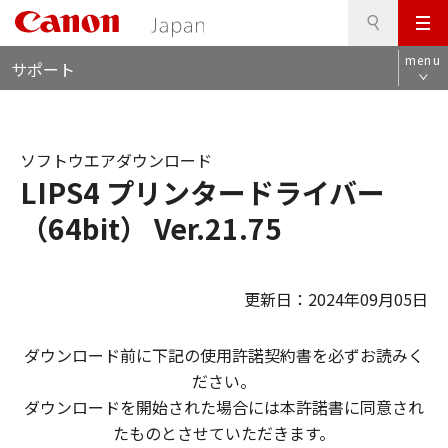
検
このページの本文へ
メ
索
ロ
ニ
menu
サポート
ー
ュ
カ
ー
ル
ナ
ソフトウエアダウンロード
ビ
LIPS4 プリンタードライバー
（64bit） Ver.21.75
更新日：2024年09月05日
ダウンロード前に下記の使用許諾契約書を必ずお読みく
ださい。
ダウンロードを開始された場合には本許諾書に同意され
たものとさせていただきます。