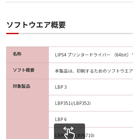
本契約書中で定義される「本ソフトウェア」を
意味し、指し示すものとします。
10．分離可能性
ソフトウエア概要
本契約書のいずれかの条項またはその一部が法
律により無効であると決定された場合でも、そ
の他の条項は完全に有効に存続するものとしま
す。
名称
LIPS4 プリンタードライバー （64bit） Ver.
以 上
ソフト概要
本製品は、印刷するためのソフトウエアで
キヤノン株式会社
対象製品
LBP 3
No.027447
LBP351i/LBP352i
LBP 6
LBP6700/LBP6710i