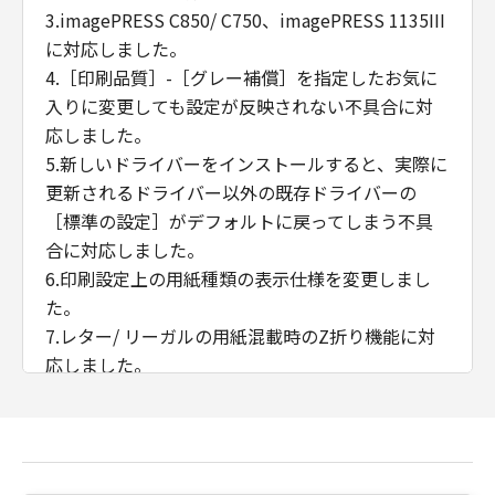
3.imagePRESS C850/ C750、imagePRESS 1135III
に対応しました。
4.［印刷品質］-［グレー補償］を指定したお気に
入りに変更しても設定が反映されない不具合に対
応しました。
5.新しいドライバーをインストールすると、実際に
更新されるドライバー以外の既存ドライバーの
［標準の設定］がデフォルトに戻ってしまう不具
合に対応しました。
6.印刷設定上の用紙種類の表示仕様を変更しまし
た。
7.レター/ リーガルの用紙混載時のZ折り機能に対
応しました。
8.iPR C650において、「デバイスの設定」シートに
「トリマー」と「天地トリマー」を追加しまし
た。
9.用紙サイズ、用紙残量、ボックス名称、オーバー