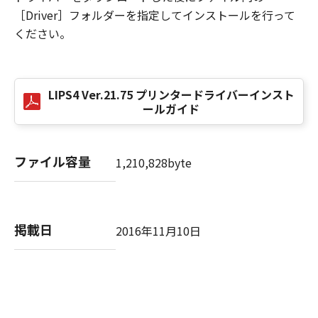
NOTICE
［Driver］フォルダーを指定してインストールを行って
“米国政府エンドユーザー”とは、米国政府の機
ください。
関また団体を意味します。もしお客様が米国政
府エンドユーザーである場合、以下の規定が適
用されます：The SOFTWARE is a "commercial
LIPS4 Ver.21.75 プリンタードライバーインスト
item," as that term is defined at 48 C.F.R.
ールガイド
2.101 (Oct 1995), consisting of "commercial
computer software" and "commercial
computer software documentation," as such
ファイル容量
1,210,828byte
terms are used in 48 C.F.R. 12.212 (Sept 1995).
Consistent with 48 C.F.R. 12.212 and 48 C.F.R.
227.7202-1 through 227.7202-4 (June 1995),
all U.S. Government End Users shall acquire
掲載日
2016年11月10日
the SOFTWARE with only those rights set
forth herein. The manufacturer is Canon
Inc./30-2, Shimomaruko 3-chome, Ohta-ku,
Tokyo 146-8501, Japan.
本条項中で使用される"the SOFTWARE"とは、