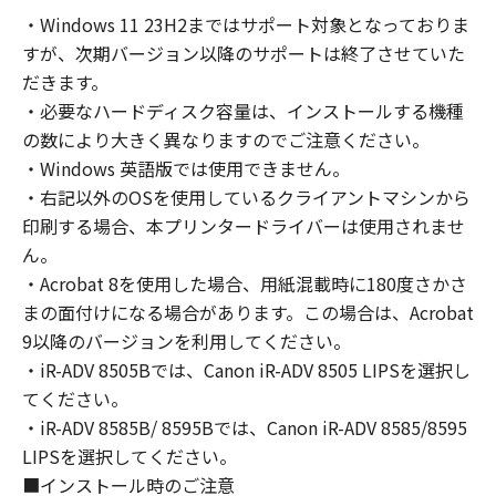
コンピューターの使用者に対して「本ソフトウ
・Windows 11 23H2まではサポート対象となっておりま
ェア」を使用させることができますが、かかる
すが、次期バージョン以降のサポートは終了させていた
コンピューターの使用者に本契約書上の義務お
よび条件を遵守させるとともに、その履行に関
だきます。
し全責任を負うことを条件とします。
・必要なハードディスク容量は、インストールする機種
(2) お客様は、上記(1)に基づいて「本ソフトウ
の数により大きく異なりますのでご注意ください。
ェア」を使用するためのバックアップとして、
・Windows 英語版では使用できません。
「本ソフトウェア」を１部、複製することがで
・右記以外のOSを使用しているクライアントマシンから
きます。
印刷する場合、本プリンタードライバーは使用されませ
(3) 上記(1)および(2)に定める場合を除き、キヤ
ん。
ノンまたはキヤノンのライセンサーのいかなる
・Acrobat 8を使用した場合、用紙混載時に180度さかさ
知的財産権も、明示たると黙示たるとを問わ
まの面付けになる場合があります。この場合は、Acrobat
ず、本契約書によってお客様に譲渡あるいは許
9以降のバージョンを利用してください。
諾されるものではありません。
・iR-ADV 8505Bでは、Canon iR-ADV 8505 LIPSを選択し
２．制限
てください。
(1) お客様は、再使用許諾、譲渡、販売、頒
布、リースもしくは貸与その他の方法により、
・iR-ADV 8585B/ 8595Bでは、Canon iR-ADV 8585/8595
第三者に「本ソフトウェア」を使用させること
LIPSを選択してください。
はできません。
■インストール時のご注意