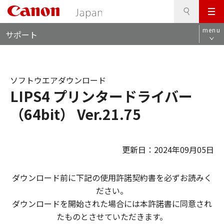
検
このページの本文へ
メ
索
ロ
ニ
menu
サポート
ー
ュ
カ
ー
ル
ナ
ソフトウエアダウンロード
ビ
LIPS4 プリンタードライバー
（64bit） Ver.21.75
更新日：2024年09月05日
ダウンロード前に下記の使用許諾契約書を必ずお読みく
ださい。
ダウンロードを開始された場合には本許諾書に同意され
たものとさせていただきます。