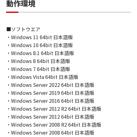
動作環境
６．サポートおよびアップデート
キヤノン、キヤノンの子会社、関係会社、それ
らの販売代理店および販売店、並びにキヤノン
のライセンサーは、お客様による「本ソフトウ
■ソフトウエア
ェア」の使用を支援すること、および「本ソフ
・Windows 11 64bit 日本語版
トウェア」に対してアップデート、バグの修正
・Windows 10 64bit 日本語版
あるいはサポートを行うことについて、いかな
・Windows 8.1 64bit 日本語版
る責任も負うものではありません。
・Windows 8 64bit 日本語版
７．保証の否認・免責
・Windows 7 64bit 日本語版
(1) 「本ソフトウェア」は、『現状のまま』の
・Windows Vista 64bit 日本語版
状態で使用許諾されます。キヤノン、キヤノン
・Windows Server 2022 64bit 日本語版
のライセンサー、キヤノンの子会社、キヤノン
・Windows Server 2019 64bit 日本語版
の関連会社、それらの販売代理店または販売店
・Windows Server 2016 64bit 日本語版
のいずれも、「本ソフトウェア」に関して、商
品性および特定の目的への適合性の保証を含
・Windows Server 2012 R2 64bit 日本語版
め、いかなる保証も、明示たると黙示たるとを
・Windows Server 2012 64bit 日本語版
問わず一切しないものとします。
・Windows Server 2008 R2 64bit 日本語版
(2) キヤノン、キヤノンのライセンサー、キヤノ
・Windows Server 2008 64bit 日本語版