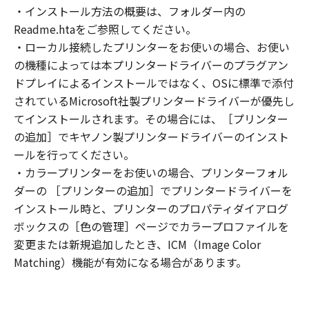
(2) お客様は、「本ソフトウェア」の全部また
・インストール方法の概要は、フォルダー内の
は一部を修正、改変、逆コンパイル、逆アセン
Readme.htaをご参照してください。
ブル、その他リバースエンジニアリング等する
・ローカル接続したプリンターをお使いの場合、お使い
ことはできません。また第三者にこのような行
の機種によっては本プリンタードライバーのプラグアン
為をさせてはなりません。
ドプレイによるインストールではなく、OSに標準で添付
３．著作権表示
されているMicrosoft社製プリンタードライバーが優先し
お客様は、「本ソフトウェア」に含まれるキヤ
てインストールされます。その場合には、［プリンター
ノンまたはキヤノンのライセンサーの著作権表
の追加］でキヤノン製プリンタードライバーのインスト
示を変更し、除去しもしくは削除してはなりま
ールを行ってください。
せん。
４．所有権
・カラープリンターをお使いの場合、プリンターフォル
「本ソフトウェア」に係る権原および所有権
ダーの ［プリンターの追加］でプリンタードライバーを
は、その内容によりキヤノンまたはキヤノンの
インストール時と、プリンターのプロパティダイアログ
ライセンサーに帰属します。
ボックスの［色の管理］ページでカラープロファイルを
５．輸出
変更または新規追加したとき、ICM（Image Color
お客様は、日本国政府または関連する外国政府
Matching）機能が有効になる場合があります。
より必要な許可等を得ることなしに、「本ソフ
トウェア」の全部または一部を、直接または間
接に輸出してはなりません。