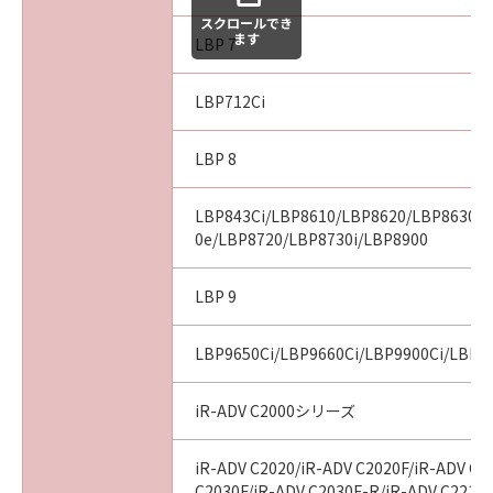
スクロールでき
ます
LBP 7
LBP712Ci
LBP 8
LBP843Ci/LBP8610/LBP8620/LBP8630/
0e/LBP8720/LBP8730i/LBP8900
LBP 9
LBP9650Ci/LBP9660Ci/LBP9900Ci/LBP9
iR-ADV C2000シリーズ
iR-ADV C2020/iR-ADV C2020F/iR-ADV C2
C2030F/iR-ADV C2030F-R/iR-ADV C2218F