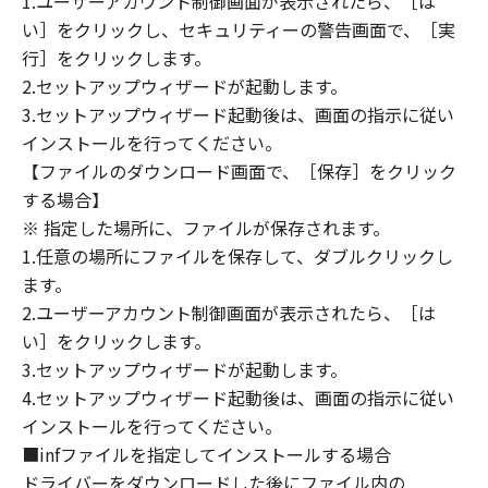
1.ユーザーアカウント制御画面が表示されたら、［は
８．契約期間
い］をクリックし、セキュリティーの警告画面で、［実
(1) 本契約書は、お客様が、『同意』を示す下
行］をクリックします。
記のボタンをクリックした時点、または「本ソ
2.セットアップウィザードが起動します。
フトウェア」をインストールした時点で発効
3.セットアップウィザード起動後は、画面の指示に従い
し、下記(2)または(3)により終了されるまで有
効に存続します。
インストールを行ってください。
(2) お客様は、「本ソフトウェア」およびその
【ファイルのダウンロード画面で、［保存］をクリック
複製物のすべてを廃棄および消去することによ
する場合】
り、本契約書を終了させることができます。
※ 指定した場所に、ファイルが保存されます。
(3) お客様が本契約書のいずれかの条項に違反
1.任意の場所にファイルを保存して、ダブルクリックし
した場合、本契約書は直ちに終了します。
ます。
(4) お客様は、上記(3)によって本契約書が終了
2.ユーザーアカウント制御画面が表示されたら、［は
した場合、速やかに、「本ソフトウェア」およ
い］をクリックします。
びその複製物のすべてを廃棄または消去するも
3.セットアップウィザードが起動します。
のとします。
4.セットアップウィザード起動後は、画面の指示に従い
(5) 上記にかかわらず、本契約書第2条、第4条
インストールを行ってください。
から第7条まで、第8条第4項および第10条の規
■infファイルを指定してインストールする場合
定は、本契約書の終了後も効力を有します。
９．U.S. GOVERNMENT RESTRICTED RIGHTS
ドライバーをダウンロードした後にファイル内の