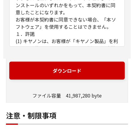
ンストールのいずれかをもって、本契約書に同
意したことになります。
お客様が本契約書に同意できない場合、「本ソ
フトウェア」を使用することはできません。
１．許諾
(1) キヤノンは、お客様が「キヤノン製品」を利
用する目的のために、「キヤノン製品」に直接
またはネットワークを通じ接続される複数のコ
ンピューター（以下「指定機器」と言いま
す。）において、「本ソフトウェア」を使用
ダウンロード
（本契約書においては、「本ソフトウェア」を
コンピューターの記憶媒体上にインストールす
ること、またはコンピューターにおいて表示す
ファイル容量 41,987,280 byte
ること、アクセスすること、もしくは実行する
ことのいずれも含むものとします。）するため
の非独占的権利をお客様に対して許諾します。
注意・制限事項
お客様は、また「指定機器」にネットワークを
通じて接続されたコンピューター上で、かかる