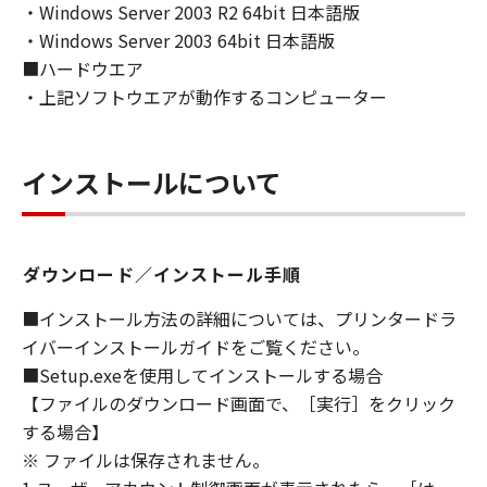
ンの子会社、キヤノンの関連会社、それらの販
・Windows Server 2003 R2 64bit 日本語版
売代理店または販売店のいずれも、「本ソフト
・Windows Server 2003 64bit 日本語版
ウェア」の使用または使用不能から生ずるいか
■ハードウエア
なる損害（逸失利益およびその他の派生的また
・上記ソフトウエアが動作するコンピューター
は付随的な損害を含むがこれらに限定されない
全ての損害を言います。）について、適用法で
認められる限り、一切の責任を負わないものと
インストールについて
します。たとえ、キヤノン、キヤノンのライセ
ンサー、キヤノンの子会社、キヤノンの関連会
社、それらの販売代理店または販売店がかかる
損害の可能性について知らされていた場合でも
ダウンロード／インストール手順
同様です。
(3) キヤノン、キヤノンのライセンサー、キヤノ
■インストール方法の詳細については、プリンタードラ
ンの子会社、キヤノンの関連会社、それらの販
イバーインストールガイドをご覧ください。
売代理店または販売店のいずれも、「本ソフト
■Setup.exeを使用してインストールする場合
ウェア」、または「本ソフトウェア」の使用に
【ファイルのダウンロード画面で、［実行］をクリック
起因または関連してお客様と第三者との間に生
する場合】
じたいかなる紛争についても、一切責任を負わ
※ ファイルは保存されません。
ないものとします。