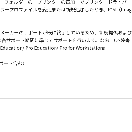
ーフォルダーの［プリンターの追加］でプリンタードライバー
ロファイルを変更または新規追加したとき、ICM（Image Co
意』を示す下記のボタンをクリックした時点、または「本ソフト
了されるまで有効に存続します。
」およびその複製物のすべてを廃棄および消去することにより、
は、OSメーカーのサポートが既に終了しているため、新規提供お
の各サポート期間に準じてサポートを行います。なお、OS障害
の条項に違反した場合、本契約書は直ちに終了します。
ucation/ Pro Education/ Pro for Workstations
て本契約書が終了した場合、速やかに、「本ソフトウェア」および
（延長サポート含む）
D RIGHTS NOTICE
," as that term is defined at 48 C.F.R. 2.101 (Oct 1995), co
 software documentation," as such terms are used in 48 C.
 227.7202-1 through 227.7202-4 (June 1995), all U.S. Governm
t forth herein. Manufacturer is Canon Inc./30-2, Shimomaru
tware"とは、本契約書中で定義される「本ソフトウェア」を意味
の一部が法律により無効であると決定された場合でも、その他