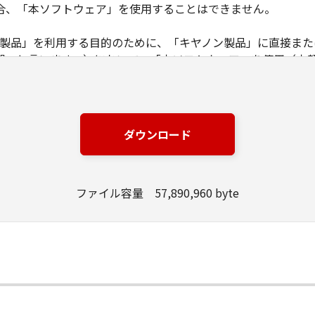
合、「本ソフトウェア」を使用することはできません。
ノン製品」を利用する目的のために、「キヤノン製品」に直接ま
器」と言います。）において、「本ソフトウェア」を使用（本
にインストールすること、またはコンピューターにおいて表示
とします。）するための非独占的権利をお客様に対して許諾し
ンピューター上で、かかるコンピューターの使用者に対して「
の使用者に本契約書上の義務および条件を遵守させるとともに
ダウンロード
いて「本ソフトウェア」を使用するためのバックアップとして、「
ファイル容量 57,890,960 byte
る場合を除き、キヤノンまたはキヤノンのライセンサーのいかなる
渡あるいは許諾されるものではありません。
、販売、頒布、リースもしくは貸与その他の方法により、第三者
」の全部または一部を修正、改変、逆コンパイル、逆アセンブル
にこのような行為をさせてはなりません。