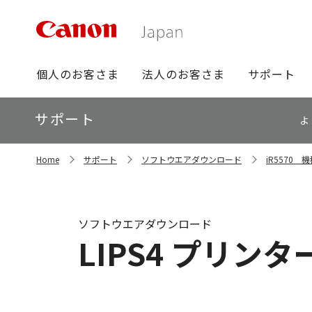
グ
個人のお客さま
法人のお客さま
サポート
ロ
ー
ロ
サポート
バ
よ
ー
ル
カ
ナ
サ
ル
Home
サポート
ソフトウエアダウンロード
iR5570
イ
ビ
ナ
ト
ビ
内
の
現
ソフトウエアダウンロード
在
LIPS4 プリンター
位
置