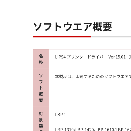
ソフトウエア概要
名
LIPS4 プリンタードライバー Ver.15.01（6
称
ソ
本製品は、印刷するためのソフトウエア
フ
ト
概
要
対
LBP 1
象
製
LBP-1310/LBP-1420/LBP-1610/LBP-16