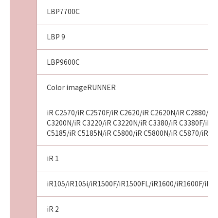
LBP7700C
LBP 9
LBP9600C
Color imageRUNNER
iR C2570/iR C2570F/iR C2620/iR C2620N/iR C2880/iR 
C3200N/iR C3220/iR C3220N/iR C3380/iR C3380F/iR C
C5185/iR C5185N/iR C5800/iR C5800N/iR C5870/iR C
iR 1
iR105/iR105i/iR1500F/iR1500FL/iR1600/iR1600F/iR1
iR 2