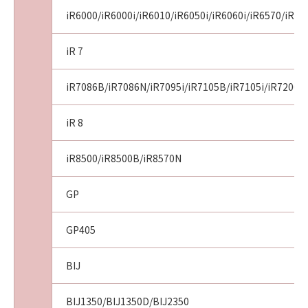
iR6000/iR6000i/iR6010/iR6050i/iR6060i/iR6570/iR6
iR 7
iR7086B/iR7086N/iR7095i/iR7105B/iR7105i/iR7200/
iR 8
iR8500/iR8500B/iR8570N
GP
GP405
BIJ
BIJ1350/BIJ1350D/BIJ2350