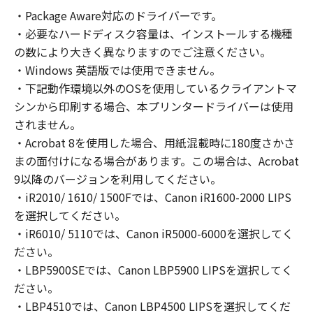
コンピューターの使用者に対して「本ソフトウ
・Package Aware対応のドライバーです。
ェア」を使用させることができますが、かかる
・必要なハードディスク容量は、インストールする機種
コンピューターの使用者に本契約書上の義務お
よび条件を遵守させるとともに、その履行に関
の数により大きく異なりますのでご注意ください。
し全責任を負うことを条件とします。
・Windows 英語版では使用できません。
(2) お客様は、上記(1)に基づいて「本ソフトウ
・下記動作環境以外のOSを使用しているクライアントマ
ェア」を使用するためのバックアップとして、
シンから印刷する場合、本プリンタードライバーは使用
「本ソフトウェア」を１部、複製することがで
されません。
きます。
・Acrobat 8を使用した場合、用紙混載時に180度さかさ
(3) 上記(1)および(2)に定める場合を除き、キヤ
まの面付けになる場合があります。この場合は、Acrobat
ノンまたはキヤノンのライセンサーのいかなる
9以降のバージョンを利用してください。
知的財産権も、明示たると黙示たるとを問わ
・iR2010/ 1610/ 1500Fでは、Canon iR1600-2000 LIPS
ず、本契約書によってお客様に譲渡あるいは許
を選択してください。
諾されるものではありません。
・iR6010/ 5110では、Canon iR5000-6000を選択してく
２．制限
ださい。
(1) お客様は、再使用許諾、譲渡、販売、頒
布、リースもしくは貸与その他の方法により、
・LBP5900SEでは、Canon LBP5900 LIPSを選択してく
第三者に「本ソフトウェア」を使用させること
ださい。
はできません。
・LBP4510では、Canon LBP4500 LIPSを選択してくだ