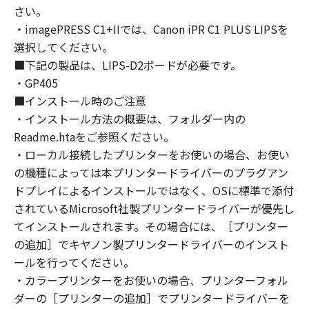
(2) お客様は、「本ソフトウェア」の全部また
さい。
は一部を修正、改変、逆コンパイル、逆アセン
・imagePRESS C1+IIでは、Canon iPR C1 PLUS LIPSを
ブル、その他リバースエンジニアリング等する
選択してください。
ことはできません。また第三者にこのような行
■下記の製品は、LIPS-D2ボードが必要です。
為をさせてはなりません。
・GP405
３．帰属
■インストール時のご注意
「本ソフトウェア」に係る権原および所有権
・インストール方法の概要は、フォルダー内の
は、その内容によりキヤノンまたはキヤノンの
Readme.htaをご参照ください。
ライセンサーに帰属します。
・ローカル接続したプリンターをお使いの場合、お使い
４．著作権表示
お客様は、「本ソフトウェア」に含まれるキヤ
の機種によっては本プリンタードライバーのプラグアン
ノンまたはキヤノンのライセンサーの著作権表
ドプレイによるインストールではなく、OSに標準で添付
示を変更し、除去しもしくは削除してはなりま
されているMicrosoft社製プリンタードライバーが優先し
せん。
てインストールされます。その場合には、［プリンター
５．保証の否認・免責
の追加］でキヤノン製プリンタードライバーのインスト
(1) 「本ソフトウェア」は、『現状のまま』の
ールを行ってください。
状態で使用許諾されます。キヤノン、キヤノン
・カラープリンターをお使いの場合、プリンターフォル
のライセンサー、キヤノンの子会社、キヤノン
ダーの［プリンターの追加］でプリンタードライバーを
の関連会社、それらの販売代理店または販売店