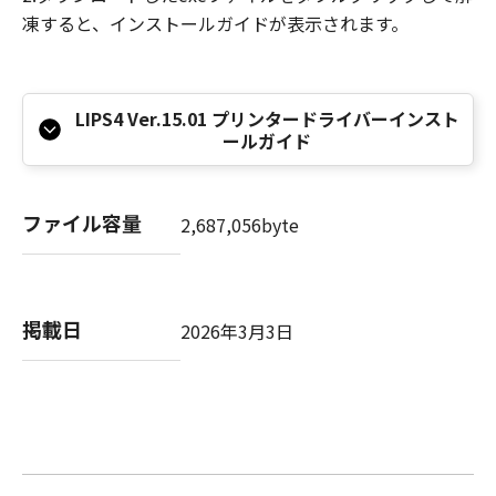
herein. Manufacturer is Canon Inc./30-2,
凍すると、インストールガイドが表示されます。
Shimomaruko 3-chome, Ohta-ku, Tokyo 146-
8501, Japan.
本条項中で使用される"the Software"とは、本
LIPS4 Ver.15.01 プリンタードライバーインスト
契約書中で定義される「本ソフトウェア」を意
ールガイド
味し、指し示すものとします。
９．分離可能性
本契約書のいずれかの条項またはその一部が法
ファイル容量
2,687,056byte
律により無効であると決定された場合でも、そ
の他の条項は完全に有効に存続するものとしま
す。
以上
掲載日
2026年3月3日
キヤノン株式会社