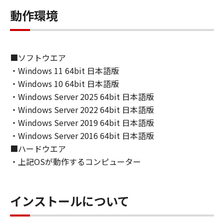
ンの子会社、キヤノンの関連会社、それらの販
動作環境
売代理店または販売店のいずれも、「本ソフト
ウェア」、または「本ソフトウェア」の使用に
起因または関連してお客様と第三者との間に生
じたいかなる紛争についても、一切責任を負わ
■ソフトウエア
ないものとします。
・Windows 11 64bit 日本語版
６．輸出
・Windows 10 64bit 日本語版
お客様は、日本国政府または関連する外国政府
・Windows Server 2025 64bit 日本語版
より必要な認可等を得ることなしに、「本ソフ
トウェア」の全部または一部を、直接または間
・Windows Server 2022 64bit 日本語版
接に輸出してはなりません。
・Windows Server 2019 64bit 日本語版
７．契約期間
・Windows Server 2016 64bit 日本語版
(1) 本契約書は、お客様が、『同意』を示す下
■ハードウエア
記のボタンをクリックした時点、または「本ソ
・上記OSが動作するコンピューター
フトウェア」をインストールした時点で発効
し、下記(2)または(3)により終了されるまで有
効に存続します。
インストールについて
(2) お客様は、「本ソフトウェア」およびその
複製物のすべてを廃棄および消去することによ