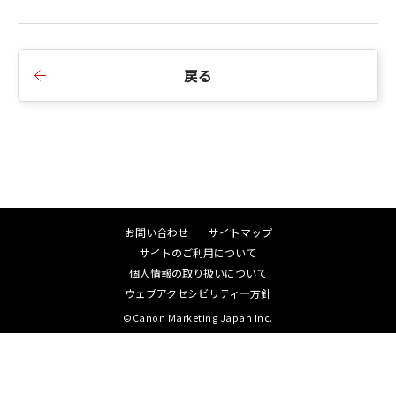
1.Windows 10/ Windows Server 2016に対応しま
した。
2.多言語環境でスプーラが停止してしまう不具合に
戻る
対応しました。
3.XenDesktop7.5/ XenApp7.5に対応しました。
■Ver.12.90からVer.14.00への変更点
1.Windows 8.1/ Windows Server 2012 R2に対応し
ました。
2.imagePRESS C1+IIに対応しました。
お問い合わせ
サイトマップ
3.Windows 8/ Windows Server 2012に対応しまし
サイトのご利用について
た。
個人情報の取り扱いについて
4.iWMAからダウンロードしたドライバーをインス
ウェブアクセシビリティ―方針
トールするとエラーが発生する不具合に対応しま
©Canon Marketing Japan Inc.
した。
5.特定のPower Pointデータの印刷時、#857エラ
ーが発生する不具合に対応しました。