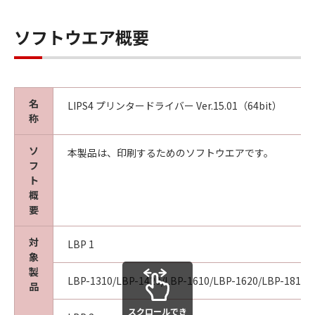
ソフトウエア概要
名
LIPS4 プリンタードライバー Ver.15.01（64bit）
称
ソ
本製品は、印刷するためのソフトウエアです。
フ
ト
概
要
対
LBP 1
象
製
LBP-1310/LBP-1420/LBP-1610/LBP-1620/LBP-1810/
品
スクロールでき