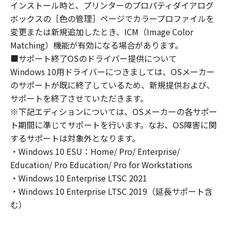
インストール時と、プリンターのプロパティダイアログ
のいずれも、「本ソフトウェア」に関して、商
ボックスの［色の管理］ページでカラープロファイルを
品性および特定の目的への適合性の保証を含
変更または新規追加したとき、ICM（Image Color
め、いかなる保証も、明示たると黙示たるとを
Matching）機能が有効になる場合があります。
問わず一切しないものとします。
(2) キヤノン、キヤノンのライセンサー、キヤノ
■サポート終了OSのドライバー提供について
ンの子会社、キヤノンの関連会社、それらの販
Windows 10用ドライバーにつきましては、OSメーカー
売代理店または販売店のいずれも、「本ソフト
のサポートが既に終了しているため、新規提供および、
ウェア」の使用または使用不能から生ずるいか
サポートを終了させていただきます。
なる損害（逸失利益およびその他の派生的また
※下記エディションについては、OSメーカーの各サポー
は付随的な損害を含むがこれらに限定されない
ト期間に準じてサポートを行います。なお、OS障害に関
全ての損害を言います。）について、適用法で
するサポートは対象外となります。
認められる限り、一切の責任を負わないものと
・Windows 10 ESU：Home/ Pro/ Enterprise/
します。たとえ、キヤノン、キヤノンのライセ
Education/ Pro Education/ Pro for Workstations
ンサー、キヤノンの子会社、キヤノンの関連会
・Windows 10 Enterprise LTSC 2021
社、それらの販売代理店または販売店がかかる
・Windows 10 Enterprise LTSC 2019（延長サポート含
損害の可能性について知らされていた場合でも
む）
同様です。
(3) キヤノン、キヤノンのライセンサー、キヤノ