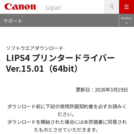
検
このページの本文へ
メ
索
ロ
ニ
menu
サポート
ー
ュ
カ
ー
ル
ナ
ソフトウエアダウンロード
ビ
LIPS4 プリンタードライバー
Ver.15.01（64bit）
更新日：2026年3月19日
ダウンロード前に下記の使用許諾契約書を必ずお読みく
ださい。
ダウンロードを開始された場合には本許諾書に同意され
たものとさせていただきます。