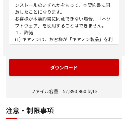
ンストールのいずれかをもって、本契約書に同
意したことになります。
お客様が本契約書に同意できない場合、「本ソ
フトウェア」を使用することはできません。
１．許諾
(1) キヤノンは、お客様が「キヤノン製品」を利
用する目的のために、「キヤノン製品」に直接
またはネットワークを通じ接続される複数のコ
ンピューター（以下「指定機器」と言いま
す。）において、「本ソフトウェア」を使用
ダウンロード
（本契約書においては、「本ソフトウェア」を
コンピューターの記憶媒体上にインストールす
ること、またはコンピューターにおいて表示す
ファイル容量 57,890,960 byte
ること、アクセスすること、もしくは実行する
ことのいずれも含むものとします。）するため
の非独占的権利をお客様に対して許諾します。
注意・制限事項
お客様は、また「指定機器」にネットワークを
通じて接続されたコンピューター上で、かかる