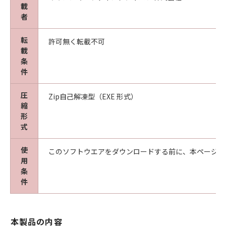
載
者
転
許可無く転載不可
載
条
件
圧
Zip自己解凍型（EXE 形式）
縮
形
式
使
このソフトウエアをダウンロードする前に、本ページ冒
用
条
件
本製品の内容