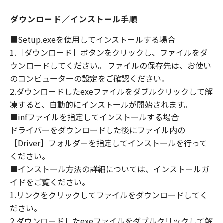
り、本契約書を終了させることができます。
(3) お客様が本契約書のいずれかの条項に違反
ダウンロード／インストール手順
した場合、本契約書は直ちに終了します。
■Setup.exeを使用してインストールする場合
(4) お客様は、上記(3)によって本契約書が終了
1.［ダウンロード］ボタンをクリックし、ファイルをダ
した場合、速やかに、「本ソフトウェア」およ
びその複製物のすべてを廃棄または消去するも
ウンロードしてください。 ファイルの保存先は、お使い
のとします。
のコンピューターの設定をご確認ください。
８．U.S. GOVERNMENT RESTRICTED RIGHTS
2.ダウンロードしたexeファイルをダブルクリックして解
NOTICE
凍すると、自動的にインストールが開始されます。
The Software is a "commercial item," as that
■infファイルを指定してインストールする場合
term is defined at 48 C.F.R. 2.101 (Oct 1995),
ドライバーをダウンロードした後にファイル内の
consisting of "commercial computer
［Driver］フォルダーを指定してインストールを行って
software" and "commercial computer
ください。
software documentation," as such terms are
■インストール方法の詳細については、インストールガ
used in 48 C.F.R. 12.212 (Sept 1995).
イドをご覧ください。
Consistent with 48 C.F.R. 12.212 and 48 C.F.R.
1.リンクをクリックしてファイルをダウンロードしてく
227.7202-1 through 227.7202-4 (June 1995),
ださい。
all U.S. Government End Users shall acquire
the Software with only those rights set forth
2.ダウンロードしたexeファイルをダブルクリックして解