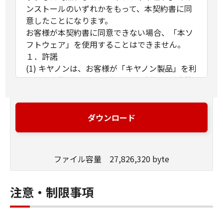
ンストールのいずれかをもって、本契約書に同
意したことになります。
お客様が本契約書に同意できない場合、「本ソ
フトウェア」を使用することはできません。
１．許諾
(1) キヤノンは、お客様が「キヤノン製品」を利
用する目的のために、「キヤノン製品」に直接
またはネットワークを通じ接続される複数のコ
ンピューター（以下「指定機器」と言いま
す。）において、「本ソフトウェア」を使用
ダウンロード
（本契約書においては、「本ソフトウェア」を
コンピューターの記憶媒体上にインストールす
ること、またはコンピューターにおいて表示す
ファイル容量 27,826,320 byte
ること、アクセスすること、もしくは実行する
ことのいずれも含むものとします。）するため
の非独占的権利をお客様に対して許諾します。
注意・制限事項
お客様は、また「指定機器」にネットワークを
通じて接続されたコンピューター上で、かかる