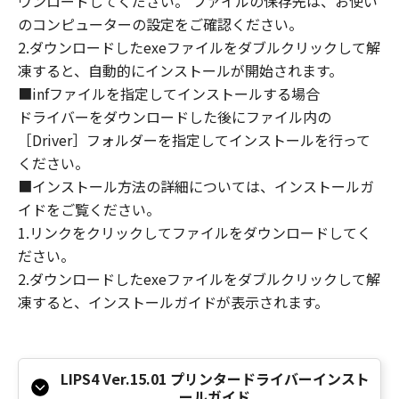
ウンロードしてください。 ファイルの保存先は、お使い
り、本契約書を終了させることができます。
のコンピューターの設定をご確認ください。
(3) お客様が本契約書のいずれかの条項に違反
2.ダウンロードしたexeファイルをダブルクリックして解
した場合、本契約書は直ちに終了します。
凍すると、自動的にインストールが開始されます。
(4) お客様は、上記(3)によって本契約書が終了
■infファイルを指定してインストールする場合
した場合、速やかに、「本ソフトウェア」およ
びその複製物のすべてを廃棄または消去するも
ドライバーをダウンロードした後にファイル内の
のとします。
［Driver］フォルダーを指定してインストールを行って
８．U.S. GOVERNMENT RESTRICTED RIGHTS
ください。
NOTICE
■インストール方法の詳細については、インストールガ
The Software is a "commercial item," as that
イドをご覧ください。
term is defined at 48 C.F.R. 2.101 (Oct 1995),
1.リンクをクリックしてファイルをダウンロードしてく
consisting of "commercial computer
ださい。
software" and "commercial computer
2.ダウンロードしたexeファイルをダブルクリックして解
software documentation," as such terms are
凍すると、インストールガイドが表示されます。
used in 48 C.F.R. 12.212 (Sept 1995).
Consistent with 48 C.F.R. 12.212 and 48 C.F.R.
227.7202-1 through 227.7202-4 (June 1995),
all U.S. Government End Users shall acquire
LIPS4 Ver.15.01 プリンタードライバーインスト
the Software with only those rights set forth
ールガイド