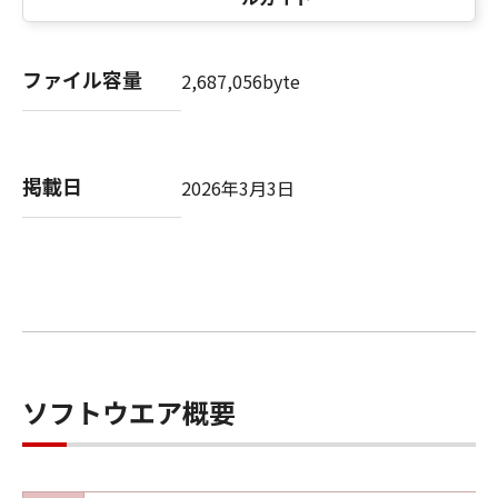
herein. Manufacturer is Canon Inc./30-2,
Shimomaruko 3-chome, Ohta-ku, Tokyo 146-
8501, Japan.
ファイル容量
2,687,056byte
本条項中で使用される"the Software"とは、本
契約書中で定義される「本ソフトウェア」を意
味し、指し示すものとします。
９．分離可能性
掲載日
2026年3月3日
本契約書のいずれかの条項またはその一部が法
律により無効であると決定された場合でも、そ
の他の条項は完全に有効に存続するものとしま
す。
以上
キヤノン株式会社
ソフトウエア概要