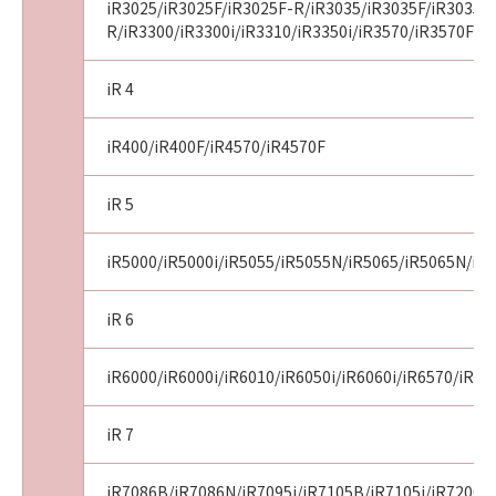
iR3025/iR3025F/iR3025F-R/iR3035/iR3035F/iR3035F
R/iR3300/iR3300i/iR3310/iR3350i/iR3570/iR3570F
iR 4
iR400/iR400F/iR4570/iR4570F
iR 5
iR5000/iR5000i/iR5055/iR5055N/iR5065/iR5065N/iR5
iR 6
iR6000/iR6000i/iR6010/iR6050i/iR6060i/iR6570/iR6
iR 7
iR7086B/iR7086N/iR7095i/iR7105B/iR7105i/iR7200/