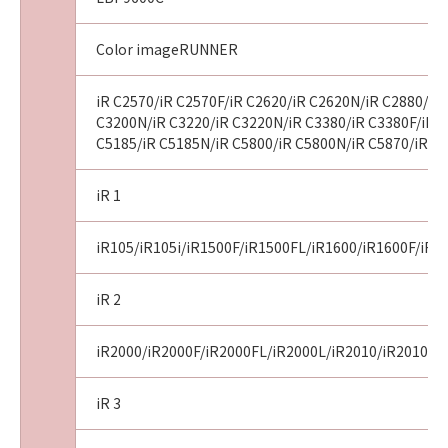
Color imageRUNNER
iR C2570/iR C2570F/iR C2620/iR C2620N/iR C2880/iR 
C3200N/iR C3220/iR C3220N/iR C3380/iR C3380F/iR C
C5185/iR C5185N/iR C5800/iR C5800N/iR C5870/iR C
iR 1
iR105/iR105i/iR1500F/iR1500FL/iR1600/iR1600F/iR1
iR 2
iR2000/iR2000F/iR2000FL/iR2000L/iR2010/iR2010F/i
iR 3