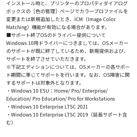
インストール時と、プリンターのプロパティダイアログ
のいずれも、「本ソフトウェア」に関して、商
ボックスの［色の管理］ページでカラープロファイルを
品性および特定の目的への適合性の保証を含
変更または新規追加したとき、ICM（Image Color
め、いかなる保証も、明示たると黙示たるとを
Matching）機能が有効になる場合があります。
問わず一切しないものとします。
(2) キヤノン、キヤノンのライセンサー、キヤノ
■サポート終了OSのドライバー提供について
ンの子会社、キヤノンの関連会社、それらの販
Windows 10用ドライバーにつきましては、OSメーカー
売代理店または販売店のいずれも、「本ソフト
のサポートが既に終了しているため、新規提供および、
ウェア」の使用または使用不能から生ずるいか
サポートを終了させていただきます。
なる損害（逸失利益およびその他の派生的また
※下記エディションについては、OSメーカーの各サポー
は付随的な損害を含むがこれらに限定されない
ト期間に準じてサポートを行います。なお、OS障害に関
全ての損害を言います。）について、適用法で
するサポートは対象外となります。
認められる限り、一切の責任を負わないものと
・Windows 10 ESU：Home/ Pro/ Enterprise/
します。たとえ、キヤノン、キヤノンのライセ
Education/ Pro Education/ Pro for Workstations
ンサー、キヤノンの子会社、キヤノンの関連会
・Windows 10 Enterprise LTSC 2021
社、それらの販売代理店または販売店がかかる
・Windows 10 Enterprise LTSC 2019（延長サポート含
損害の可能性について知らされていた場合でも
む）
同様です。
(3) キヤノン、キヤノンのライセンサー、キヤノ