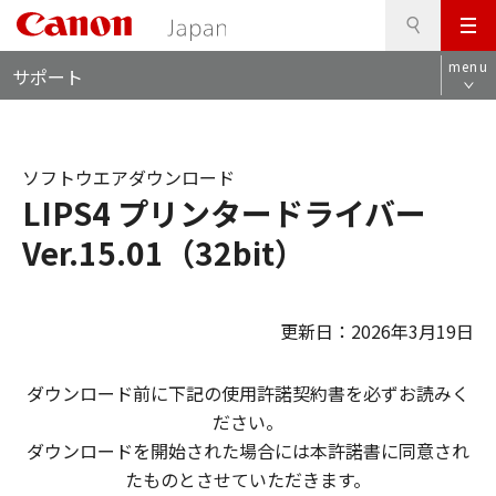
検
このページの本文へ
メ
索
ロ
ニ
menu
サポート
ー
ュ
カ
ー
ル
ナ
ソフトウエアダウンロード
ビ
LIPS4 プリンタードライバー
Ver.15.01（32bit）
更新日：2026年3月19日
ダウンロード前に下記の使用許諾契約書を必ずお読みく
ださい。
ダウンロードを開始された場合には本許諾書に同意され
たものとさせていただきます。