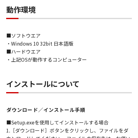
ンの子会社、キヤノンの関連会社、それらの販
動作環境
売代理店または販売店のいずれも、「本ソフト
ウェア」、または「本ソフトウェア」の使用に
起因または関連してお客様と第三者との間に生
じたいかなる紛争についても、一切責任を負わ
■ソフトウエア
ないものとします。
・Windows 10 32bit 日本語版
６．輸出
■ハードウエア
お客様は、日本国政府または関連する外国政府
・上記OSが動作するコンピューター
より必要な認可等を得ることなしに、「本ソフ
トウェア」の全部または一部を、直接または間
接に輸出してはなりません。
７．契約期間
インストールについて
(1) 本契約書は、お客様が、『同意』を示す下
記のボタンをクリックした時点、または「本ソ
フトウェア」をインストールした時点で発効
ダウンロード／インストール手順
し、下記(2)または(3)により終了されるまで有
効に存続します。
■Setup.exeを使用してインストールする場合
(2) お客様は、「本ソフトウェア」およびその
1.［ダウンロード］ボタンをクリックし、ファイルをダ
複製物のすべてを廃棄および消去することによ