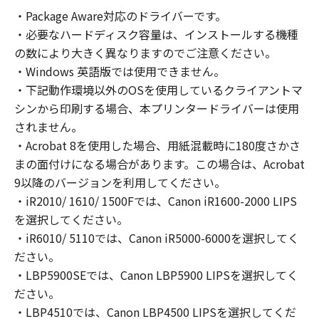
コンピューターの使用者に対して「本ソフトウ
・Package Aware対応のドライバーです。
ェア」を使用させることができますが、かかる
・必要なハードディスク容量は、インストールする機種
コンピューターの使用者に本契約書上の義務お
よび条件を遵守させるとともに、その履行に関
の数により大きく異なりますのでご注意ください。
し全責任を負うことを条件とします。
・Windows 英語版では使用できません。
(2) お客様は、上記(1)に基づいて「本ソフトウ
・下記動作環境以外のOSを使用しているクライアントマ
ェア」を使用するためのバックアップとして、
シンから印刷する場合、本プリンタードライバーは使用
「本ソフトウェア」を１部、複製することがで
されません。
きます。
・Acrobat 8を使用した場合、用紙混載時に180度さかさ
(3) 上記(1)および(2)に定める場合を除き、キヤ
まの面付けになる場合があります。この場合は、Acrobat
ノンまたはキヤノンのライセンサーのいかなる
9以降のバージョンを利用してください。
知的財産権も、明示たると黙示たるとを問わ
・iR2010/ 1610/ 1500Fでは、Canon iR1600-2000 LIPS
ず、本契約書によってお客様に譲渡あるいは許
を選択してください。
諾されるものではありません。
・iR6010/ 5110では、Canon iR5000-6000を選択してく
２．制限
ださい。
(1) お客様は、再使用許諾、譲渡、販売、頒
布、リースもしくは貸与その他の方法により、
・LBP5900SEでは、Canon LBP5900 LIPSを選択してく
第三者に「本ソフトウェア」を使用させること
ださい。
はできません。
・LBP4510では、Canon LBP4500 LIPSを選択してくだ