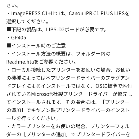
(2) お客様は、「本ソフトウェア」の全部また
さい。
は一部を修正、改変、逆コンパイル、逆アセン
・imagePRESS C1+IIでは、Canon iPR C1 PLUS LIPSを
ブル、その他リバースエンジニアリング等する
選択してください。
ことはできません。また第三者にこのような行
■下記の製品は、LIPS-D2ボードが必要です。
為をさせてはなりません。
・GP405
３．帰属
■インストール時のご注意
「本ソフトウェア」に係る権原および所有権
・インストール方法の概要は、フォルダー内の
は、その内容によりキヤノンまたはキヤノンの
Readme.htaをご参照ください。
ライセンサーに帰属します。
・ローカル接続したプリンターをお使いの場合、お使い
４．著作権表示
お客様は、「本ソフトウェア」に含まれるキヤ
の機種によっては本プリンタードライバーのプラグアン
ノンまたはキヤノンのライセンサーの著作権表
ドプレイによるインストールではなく、OSに標準で添付
示を変更し、除去しもしくは削除してはなりま
されているMicrosoft社製プリンタードライバーが優先し
せん。
てインストールされます。その場合には、［プリンター
５．保証の否認・免責
の追加］でキヤノン製プリンタードライバーのインスト
(1) 「本ソフトウェア」は、『現状のまま』の
ールを行ってください。
状態で使用許諾されます。キヤノン、キヤノン
・カラープリンターをお使いの場合、プリンターフォル
のライセンサー、キヤノンの子会社、キヤノン
ダーの［プリンターの追加］でプリンタードライバーを
の関連会社、それらの販売代理店または販売店