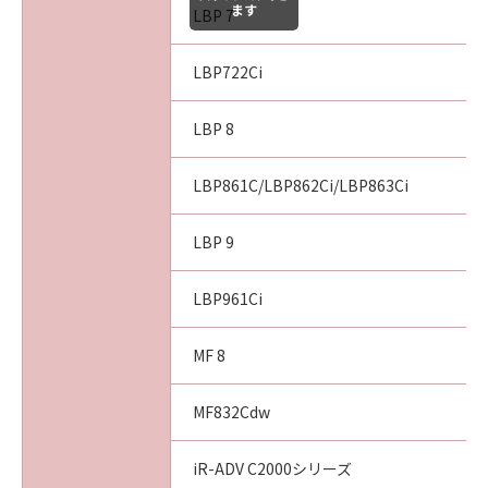
ます
LBP 7
LBP722Ci
LBP 8
LBP861C/LBP862Ci/LBP863Ci
LBP 9
LBP961Ci
MF 8
MF832Cdw
iR-ADV C2000シリーズ