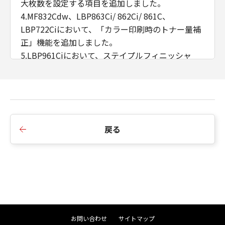
大枚数を設定する項目を追加しました。
4.MF832Cdw、LBP863Ci/ 862Ci/ 861C、
LBP722Ciにおいて、「カラー印刷時のトナー量補
正」機能を追加しました。
5.LBP961Ciにおいて、ステイプルフィニッシャ
ー・AB2に対応したことにより、「サドルC折り」
機能をサポートしました。
■Ver.2.72からVer.2.80への変更点
1.構成プロファイル［基本構成］が仕様外のPJL文
戻る
字コードを含んでいた不具合に対応しました。
2.リモートUIへのショートカットをデスクトップに
作成する機能を追加しました。
3.表紙指定機能を［製本詳細］ダイアログに追加し
ました。
4.印刷処理時間を改善しました。
5.正方形用紙サイズを両面印刷した場合、 裏面の
お問い合わせ
サイトマップ