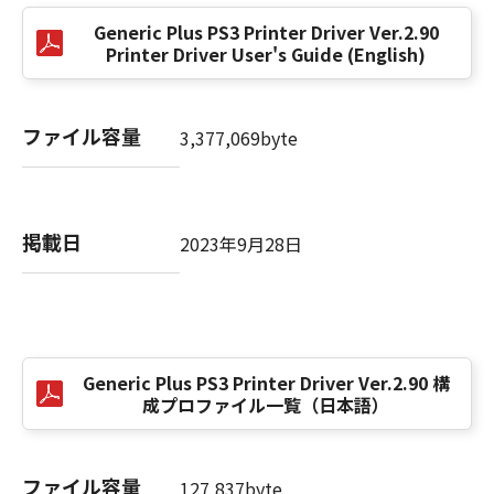
(3) お客様が本契約書のいずれかの条項に違反
Generic Plus PS3 Printer Driver Ver.2.90
した場合、本契約書は直ちに終了します。
Printer Driver User's Guide (English)
(4) お客様は、上記(3)によって本契約書が終了
した場合、速やかに、「本ソフトウェア」およ
びその複製物のすべてを廃棄または消去するも
ファイル容量
3,377,069byte
のとします。
(5) 上記にかかわらず、本契約書第2条、第4条
から第7条まで、第8条第4項および第10条の規
定は、本契約書の終了後も効力を有します。
掲載日
2023年9月28日
９．U.S. GOVERNMENT RESTRICTED RIGHTS
NOTICE
“米国政府エンドユーザー”とは、米国政府の機
関また団体を意味します。もしお客様が米国政
Generic Plus PS3 Printer Driver Ver.2.90 構
府エンドユーザーである場合、以下の規定が適
成プロファイル一覧（日本語）
用されます：The SOFTWARE is a "commercial
item," as that term is defined at 48 C.F.R.
2.101 (Oct 1995), consisting of "commercial
ファイル容量
127,837byte