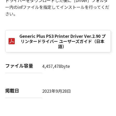
ドライバーをダウンロードした後に［Driver］フォルダ
損害の可能性について知らされていた場合でも
ー内のinfファイルを指定してインストールを行ってくだ
同様です。
さい。
(3) キヤノン、キヤノンのライセンサー、キヤノ
ンの子会社、キヤノンの関連会社、それらの販
売代理店または販売店のいずれも、「本ソフト
ウェア」、または「本ソフトウェア」の使用に
Generic Plus PS3 Printer Driver Ver.2.90 プ
起因または関連してお客様と第三者との間に生
リンタードライバー ユーザーズガイド（日本
じたいかなる紛争についても、一切責任を負わ
語）
ないものとします。
８．契約期間
ファイル容量
4,457,478byte
(1) 本契約書は、お客様が、『同意』を示す下
記のボタンをクリックした時点、または「本ソ
フトウェア」をインストールした時点で発効
し、下記(2)または(3)により終了されるまで有
掲載日
2023年9月28日
効に存続します。
(2) お客様は、「本ソフトウェア」およびその
複製物のすべてを廃棄および消去することによ
り、本契約書を終了させることができます。