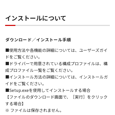
ライセンサーに帰属します。
インストールについて
５．輸出
お客様は、日本国政府または関連する外国政府
より必要な許可等を得ることなしに、「本ソフ
トウェア」の全部または一部を、直接または間
ダウンロード／インストール手順
接に輸出してはなりません。
■使用方法や各機能の詳細については、ユーザーズガイ
６．サポートおよびアップデート
ドをご覧ください。
キヤノン、キヤノンの子会社、関係会社、それ
■ドライバーで用意されている構成プロファイルは、構
らの販売代理店および販売店、並びにキヤノン
成プロファイル一覧をご覧ください。
のライセンサーは、お客様による「本ソフトウ
■インストール方法の詳細については、インストールガ
ェア」の使用を支援すること、および「本ソフ
イドをご覧ください。
トウェア」に対してアップデート、バグの修正
■Setup.exeを使用してインストールする場合
あるいはサポートを行うことについて、いかな
【ファイルのダウンロード画面で、［実行］をクリック
る責任も負うものではありません。
する場合】
７．保証の否認・免責
※ ファイルは保存されません。