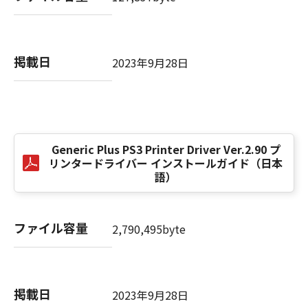
computer software" and "commercial
computer software documentation," as such
terms are used in 48 C.F.R. 12.212 (Sept 1995).
Consistent with 48 C.F.R. 12.212 and 48 C.F.R.
掲載日
2023年9月28日
227.7202-1 through 227.7202-4 (June 1995),
all U.S. Government End Users shall acquire
the SOFTWARE with only those rights set
forth herein. The manufacturer is Canon
Inc./30-2, Shimomaruko 3-chome, Ohta-ku,
Tokyo 146-8501, Japan.
Generic Plus PS3 Printer Driver Ver.2.90 プ
リンタードライバー インストールガイド（日本
本条項中で使用される"the SOFTWARE"とは、
語）
本契約書中で定義される「本ソフトウェア」を
意味し、指し示すものとします。
ファイル容量
2,790,495byte
10．分離可能性
本契約書のいずれかの条項またはその一部が法
律により無効であると決定された場合でも、そ
の他の条項は完全に有効に存続するものとしま
掲載日
2023年9月28日
す。