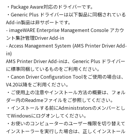
の非独占的権利をお客様に対して許諾します。
・Package Aware対応のドライバーです。
お客様は、また「指定機器」にネットワークを
・Generic Plus ドライバーは以下製品に同梱されている
通じて接続されたコンピューター上で、かかる
コンピューターの使用者に対して「本ソフトウ
Add-in製品は非サポートです。
ェア」を使用させることができますが、かかる
- imageWARE Enterprise Management Console アカウ
コンピューターの使用者に本契約書上の義務お
ント集計管理Driver Add-in
よび条件を遵守させるとともに、その履行に関
- Access Management System (AMS Printer Driver Add-
し全責任を負うことを条件とします。
in)
(2) お客様は、上記(1)に基づいて「本ソフトウ
AMS Printer Driver Add-inは、Generic Plus ドライバー
ェア」を使用するためのバックアップとして、
に標準同梱しているものをご利用ください。
「本ソフトウェア」を１部、複製することがで
・Canon Driver Configuration Toolをご使用の場合は、
きます。
V4.20以降をご利用ください。
(3) 上記(1)および(2)に定める場合を除き、キヤ
・ご使用上の注意やインストール方法の概要は、フォル
ノンまたはキヤノンのライセンサーのいかなる
ダー内のReadmeファイルをご参照してください。
知的財産権も、明示たると黙示たるとを問わ
・インストールする前にAdministratorsのメンバーとし
ず、本契約書によってお客様に譲渡あるいは許
諾されるものではありません。
てWindowsにログオンしてください。
・お使いのコンピューターのユーザー権限を切り替えて
２．制限
インストーラーを実行した場合は、正しくインストール