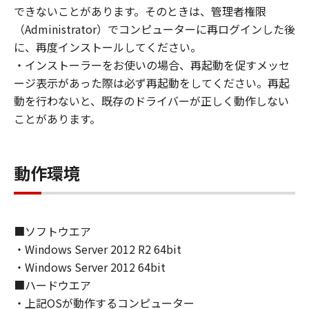
(1) お客様は、再使用許諾、譲渡、販売、頒
できないことがあります。そのときは、管理者権限
布、リースもしくは貸与その他の方法により、
（Administrator）でコンピューターに再ログインした後
第三者に「本ソフトウェア」を使用させること
に、再度インストールしてください。
はできません。
・インストーラーをお使いの場合、再起動を促すメッセ
(2) お客様は、「本ソフトウェア」の全部また
ージ表示があった際は必ず再起動をしてください。再起
は一部を修正、改変、逆コンパイル、逆アセン
動を行わないと、既存のドライバーが正しく動作しない
ブル、その他リバースエンジニアリング等する
ことがあります。
ことはできません。また第三者にこのような行
為をさせてはなりません。
動作環境
３．著作権表示
お客様は、「本ソフトウェア」に含まれるキヤ
ノンまたはキヤノンのライセンサーの著作権表
示を変更し、除去しもしくは削除してはなりま
■ソフトウエア
せん。
・Windows Server 2012 R2 64bit
・Windows Server 2012 64bit
４．所有権
■ハードウエア
「本ソフトウェア」に係る権原および所有権
・上記OSが動作するコンピューター
は、その内容によりキヤノンまたはキヤノンの