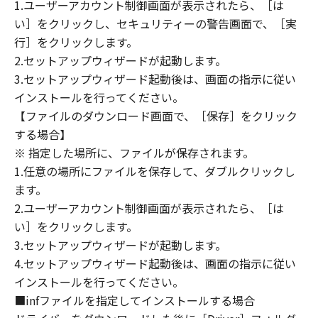
(1) 「本ソフトウェア」は、『現状のまま』の
1.ユーザーアカウント制御画面が表示されたら、［は
状態で使用許諾されます。キヤノン、キヤノン
い］をクリックし、セキュリティーの警告画面で、［実
のライセンサー、キヤノンの子会社、キヤノン
行］をクリックします。
の関連会社、それらの販売代理店または販売店
2.セットアップウィザードが起動します。
のいずれも、「本ソフトウェア」に関して、商
3.セットアップウィザード起動後は、画面の指示に従い
品性および特定の目的への適合性の保証を含
インストールを行ってください。
め、いかなる保証も、明示たると黙示たるとを
【ファイルのダウンロード画面で、［保存］をクリック
問わず一切しないものとします。
する場合】
(2) キヤノン、キヤノンのライセンサー、キヤノ
※ 指定した場所に、ファイルが保存されます。
ンの子会社、キヤノンの関連会社、それらの販
1.任意の場所にファイルを保存して、ダブルクリックし
売代理店または販売店のいずれも、「本ソフト
ウェア」の使用または使用不能から生ずるいか
ます。
なる損害（逸失利益およびその他の派生的また
2.ユーザーアカウント制御画面が表示されたら、［は
は付随的な損害を含むがこれらに限定されない
い］をクリックします。
全ての損害を言います。）について、適用法で
3.セットアップウィザードが起動します。
認められる限り、一切の責任を負わないものと
4.セットアップウィザード起動後は、画面の指示に従い
します。たとえ、キヤノン、キヤノンのライセ
インストールを行ってください。
ンサー、キヤノンの子会社、キヤノンの関連会
■infファイルを指定してインストールする場合
社、それらの販売代理店または販売店がかかる