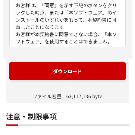
お客様は、『同意』を示す下記のボタンをクリ
ックした時点、または「本ソフトウェア」のイ
ンストールのいずれかをもって、本契約書に同
意したことになります。
お客様が本契約書に同意できない場合、「本ソ
フトウェア」を使用することはできません。
１．許諾
(1) キヤノンは、お客様が「キヤノン製品」を利
用する目的のために、「キヤノン製品」に直接
ダウンロード
またはネットワークを通じ接続される複数のコ
ンピューター（以下「指定機器」と言いま
す。）において、「本ソフトウェア」を使用
ファイル容量 63,117,136 byte
（本契約書においては、「本ソフトウェア」を
コンピューターの記憶媒体上にインストールす
ること、またはコンピューターにおいて表示す
注意・制限事項
ること、アクセスすること、もしくは実行する
ことのいずれも含むものとします。）するため