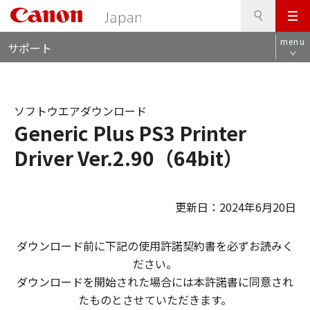
検
このページの本文へ
メ
索
ロ
ニ
menu
サポート
ー
ュ
カ
ー
ル
ナ
ソフトウエアダウンロード
ビ
Generic Plus PS3 Printer
Driver Ver.2.90（64bit）
更新日：2024年6月20日
ダウンロード前に下記の使用許諾契約書を必ずお読みく
ださい。
ダウンロードを開始された場合には本許諾書に同意され
たものとさせていただきます。