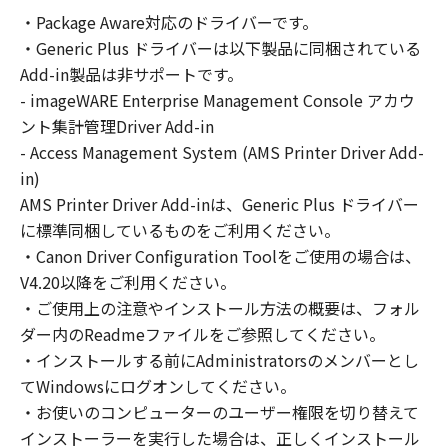
の非独占的権利をお客様に対して許諾します。
・Package Aware対応のドライバーです。
お客様は、また「指定機器」にネットワークを
・Generic Plus ドライバーは以下製品に同梱されている
通じて接続されたコンピューター上で、かかる
コンピューターの使用者に対して「本ソフトウ
Add-in製品は非サポートです。
ェア」を使用させることができますが、かかる
- imageWARE Enterprise Management Console アカウ
コンピューターの使用者に本契約書上の義務お
ント集計管理Driver Add-in
よび条件を遵守させるとともに、その履行に関
- Access Management System (AMS Printer Driver Add-
し全責任を負うことを条件とします。
in)
(2) お客様は、上記(1)に基づいて「本ソフトウ
AMS Printer Driver Add-inは、Generic Plus ドライバー
ェア」を使用するためのバックアップとして、
に標準同梱しているものをご利用ください。
「本ソフトウェア」を１部、複製することがで
・Canon Driver Configuration Toolをご使用の場合は、
きます。
V4.20以降をご利用ください。
(3) 上記(1)および(2)に定める場合を除き、キヤ
・ご使用上の注意やインストール方法の概要は、フォル
ノンまたはキヤノンのライセンサーのいかなる
ダー内のReadmeファイルをご参照してください。
知的財産権も、明示たると黙示たるとを問わ
・インストールする前にAdministratorsのメンバーとし
ず、本契約書によってお客様に譲渡あるいは許
諾されるものではありません。
てWindowsにログオンしてください。
・お使いのコンピューターのユーザー権限を切り替えて
２．制限
インストーラーを実行した場合は、正しくインストール