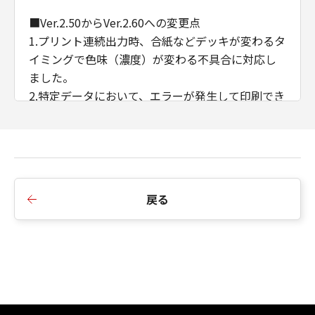
■Ver.2.50からVer.2.60への変更点
1.プリント連続出力時、合紙などデッキが変わるタ
イミングで色味（濃度）が変わる不具合に対応し
ました。
2.特定データにおいて、エラーが発生して印刷でき
ない不具合に対応しました。
3.ある特定のデータを製本印刷すると途中で止まっ
てしまう不具合に対応しました。
4.CDCTカスタマイズドライバーのインストール順
序の制限を廃止しました。
戻る
5.AMSのWSD/IPP接続時のIPアドレス/ホスト名の
取得に対応しました。
6.例外ページ設定において、給紙部のみの指定に変
更しました。
■Ver.2.40からVer.2.50への変更点