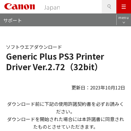
検
このページの本文へ
メ
索
ロ
ニ
menu
サポート
ー
ュ
カ
ー
ル
ナ
ソフトウエアダウンロード
ビ
Generic Plus PS3 Printer
Driver Ver.2.72（32bit）
更新日：2023年10月12日
ダウンロード前に下記の使用許諾契約書を必ずお読みく
ださい。
ダウンロードを開始された場合には本許諾書に同意され
たものとさせていただきます。