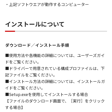
・上記ソフトウエアが動作するコンピューター
ライセンサーに帰属します。
５．輸出
お客様は、日本国政府または関連する外国政府
インストールについて
より必要な許可等を得ることなしに、「本ソフ
トウェア」の全部または一部を、直接または間
接に輸出してはなりません。
ダウンロード／インストール手順
６．サポートおよびアップデート
■使用方法や各機能の詳細については、ユーザーズガイ
キヤノン、キヤノンの子会社、関係会社、それ
ドをご覧ください。
らの販売代理店および販売店、並びにキヤノン
■ドライバーで用意されている構成プロファイルは、下
のライセンサーは、お客様による「本ソフトウ
記ファイルをご覧ください。
ェア」の使用を支援すること、および「本ソフ
■インストール方法の詳細については、インストールガ
トウェア」に対してアップデート、バグの修正
イドをご覧ください。
あるいはサポートを行うことについて、いかな
■Setup.exeを使用してインストールする場合
る責任も負うものではありません。
【ファイルのダウンロード画面で、［実行］をクリック
７．保証の否認・免責
する場合】