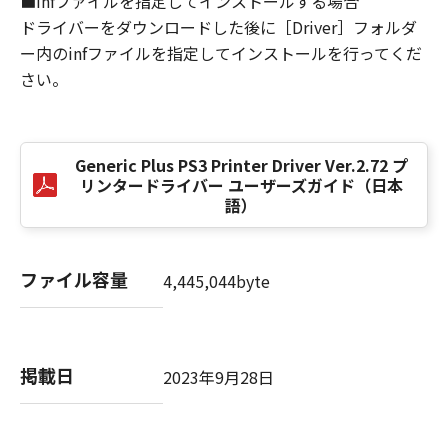
■infファイルを指定してインストールする場合
損害の可能性について知らされていた場合でも
ドライバーをダウンロードした後に［Driver］フォルダ
同様です。
ー内のinfファイルを指定してインストールを行ってくだ
(3) キヤノン、キヤノンのライセンサー、キヤノ
さい。
ンの子会社、キヤノンの関連会社、それらの販
売代理店または販売店のいずれも、「本ソフト
ウェア」、または「本ソフトウェア」の使用に
起因または関連してお客様と第三者との間に生
Generic Plus PS3 Printer Driver Ver.2.72 プ
じたいかなる紛争についても、一切責任を負わ
リンタードライバー ユーザーズガイド（日本
ないものとします。
語）
８．契約期間
(1) 本契約書は、お客様が、『同意』を示す下
ファイル容量
4,445,044byte
記のボタンをクリックした時点、または「本ソ
フトウェア」をインストールした時点で発効
し、下記(2)または(3)により終了されるまで有
効に存続します。
掲載日
2023年9月28日
(2) お客様は、「本ソフトウェア」およびその
複製物のすべてを廃棄および消去することによ
り、本契約書を終了させることができます。