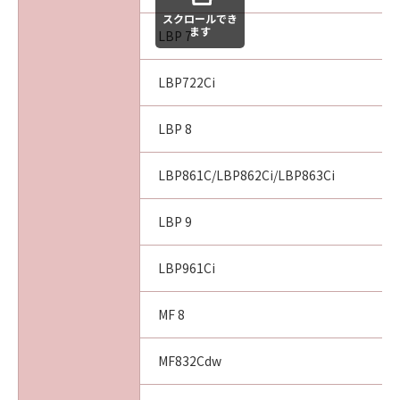
スクロールでき
ます
LBP 7
LBP722Ci
LBP 8
LBP861C/LBP862Ci/LBP863Ci
LBP 9
LBP961Ci
MF 8
MF832Cdw