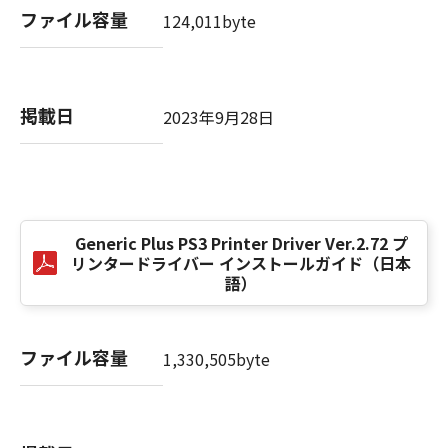
computer software" and "commercial
ファイル容量
124,011byte
computer software documentation," as such
terms are used in 48 C.F.R. 12.212 (Sept 1995).
Consistent with 48 C.F.R. 12.212 and 48 C.F.R.
227.7202-1 through 227.7202-4 (June 1995),
掲載日
2023年9月28日
all U.S. Government End Users shall acquire
the SOFTWARE with only those rights set
forth herein. The manufacturer is Canon
Inc./30-2, Shimomaruko 3-chome, Ohta-ku,
Tokyo 146-8501, Japan.
本条項中で使用される"the SOFTWARE"とは、
Generic Plus PS3 Printer Driver Ver.2.72 プ
リンタードライバー インストールガイド（日本
本契約書中で定義される「本ソフトウェア」を
語）
意味し、指し示すものとします。
10．分離可能性
ファイル容量
1,330,505byte
本契約書のいずれかの条項またはその一部が法
律により無効であると決定された場合でも、そ
の他の条項は完全に有効に存続するものとしま
す。