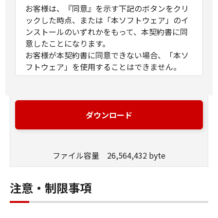
お客様は、『同意』を示す下記のボタンをクリ
ックした時点、または「本ソフトウェア」のイ
ンストールのいずれかをもって、本契約書に同
意したことになります。
お客様が本契約書に同意できない場合、「本ソ
フトウェア」を使用することはできません。
１．許諾
(1) キヤノンは、お客様が「キヤノン製品」を利
用する目的のために、「キヤノン製品」に直接
ダウンロード
またはネットワークを通じ接続される複数のコ
ンピューター（以下「指定機器」と言いま
す。）において、「本ソフトウェア」を使用
ファイル容量 26,564,432 byte
（本契約書においては、「本ソフトウェア」を
コンピューターの記憶媒体上にインストールす
ること、またはコンピューターにおいて表示す
注意・制限事項
ること、アクセスすること、もしくは実行する
ことのいずれも含むものとします。）するため