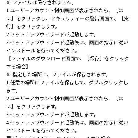
(1) 「本ソフトウェア」は、『現状のまま』の
※ ファイルは保存されません。
状態で使用許諾されます。キヤノン、キヤノン
1.ユーザーアカウント制御画面が表示されたら、［は
のライセンサー、キヤノンの子会社、キヤノン
い］をクリックし、セキュリティーの警告画面で、［実
の関連会社、それらの販売代理店または販売店
行］をクリックします。
のいずれも、「本ソフトウェア」に関して、商
2.セットアップウィザードが起動します。
品性および特定の目的への適合性の保証を含
3.セットアップウィザード起動後は、画面の指示に従い
め、いかなる保証も、明示たると黙示たるとを
インストールを行ってください。
問わず一切しないものとします。
【ファイルのダウンロード画面で、［保存］をクリック
(2) キヤノン、キヤノンのライセンサー、キヤノ
する場合】
ンの子会社、キヤノンの関連会社、それらの販
※ 指定した場所に、ファイルが保存されます。
売代理店または販売店のいずれも、「本ソフト
ウェア」の使用または使用不能から生ずるいか
1.任意の場所にファイルを保存して、ダブルクリックし
なる損害（逸失利益およびその他の派生的また
ます。
は付随的な損害を含むがこれらに限定されない
2.ユーザーアカウント制御画面が表示されたら、［は
全ての損害を言います。）について、適用法で
い］をクリックします。
認められる限り、一切の責任を負わないものと
3.セットアップウィザードが起動します。
します。たとえ、キヤノン、キヤノンのライセ
4.セットアップウィザード起動後は、画面の指示に従い
ンサー、キヤノンの子会社、キヤノンの関連会
インストールを行ってください。
社、それらの販売代理店または販売店がかかる