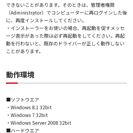
(1) お客様は、再使用許諾、譲渡、販売、頒
できないことがあります。そのときは、管理者権限
布、リースもしくは貸与その他の方法により、
（Administrator）でコンピューターに再ログインした後
第三者に「本ソフトウェア」を使用させること
に、再度インストールしてください。
はできません。
・インストーラーをお使いの場合、再起動を促すメッセ
(2) お客様は、「本ソフトウェア」の全部また
ージ表示があった際は必ず再起動をしてください。再起
は一部を修正、改変、逆コンパイル、逆アセン
動を行わないと、既存のドライバーが正しく動作しない
ブル、その他リバースエンジニアリング等する
ことがあります。
ことはできません。また第三者にこのような行
為をさせてはなりません。
動作環境
３．著作権表示
お客様は、「本ソフトウェア」に含まれるキヤ
ノンまたはキヤノンのライセンサーの著作権表
示を変更し、除去しもしくは削除してはなりま
■ソフトウエア
せん。
・Windows 8.1 32bit
・Windows 7 32bit
４．所有権
・Windows Server 2008 32bit
「本ソフトウェア」に係る権原および所有権
■ハードウエア
は、その内容によりキヤノンまたはキヤノンの