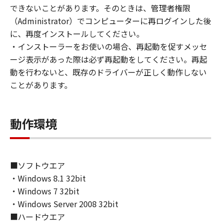
(1) お客様は、再使用許諾、譲渡、販売、頒
できないことがあります。そのときは、管理者権限
布、リースもしくは貸与その他の方法により、
（Administrator）でコンピューターに再ログインした後
第三者に「本ソフトウェア」を使用させること
に、再度インストールしてください。
はできません。
・インストーラーをお使いの場合、再起動を促すメッセ
(2) お客様は、「本ソフトウェア」の全部また
ージ表示があった際は必ず再起動をしてください。再起
は一部を修正、改変、逆コンパイル、逆アセン
動を行わないと、既存のドライバーが正しく動作しない
ブル、その他リバースエンジニアリング等する
ことがあります。
ことはできません。また第三者にこのような行
為をさせてはなりません。
動作環境
３．著作権表示
お客様は、「本ソフトウェア」に含まれるキヤ
ノンまたはキヤノンのライセンサーの著作権表
示を変更し、除去しもしくは削除してはなりま
■ソフトウエア
せん。
・Windows 8.1 32bit
・Windows 7 32bit
４．所有権
・Windows Server 2008 32bit
「本ソフトウェア」に係る権原および所有権
■ハードウエア
は、その内容によりキヤノンまたはキヤノンの