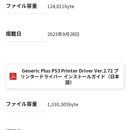
computer software" and "commercial
ファイル容量
124,011byte
computer software documentation," as such
terms are used in 48 C.F.R. 12.212 (Sept 1995).
Consistent with 48 C.F.R. 12.212 and 48 C.F.R.
227.7202-1 through 227.7202-4 (June 1995),
掲載日
2023年9月28日
all U.S. Government End Users shall acquire
the SOFTWARE with only those rights set
forth herein. The manufacturer is Canon
Inc./30-2, Shimomaruko 3-chome, Ohta-ku,
Tokyo 146-8501, Japan.
本条項中で使用される"the SOFTWARE"とは、
Generic Plus PS3 Printer Driver Ver.2.72 プ
リンタードライバー インストールガイド（日本
本契約書中で定義される「本ソフトウェア」を
語）
意味し、指し示すものとします。
10．分離可能性
ファイル容量
1,330,505byte
本契約書のいずれかの条項またはその一部が法
律により無効であると決定された場合でも、そ
の他の条項は完全に有効に存続するものとしま
す。