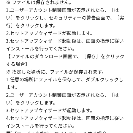
(1) 「本ソフトウェア」は、『現状のまま』の
※ ファイルは保存されません。
状態で使用許諾されます。キヤノン、キヤノン
1.ユーザーアカウント制御画面が表示されたら、［は
のライセンサー、キヤノンの子会社、キヤノン
い］をクリックし、セキュリティーの警告画面で、［実
の関連会社、それらの販売代理店または販売店
行］をクリックします。
のいずれも、「本ソフトウェア」に関して、商
2.セットアップウィザードが起動します。
品性および特定の目的への適合性の保証を含
3.セットアップウィザード起動後は、画面の指示に従い
め、いかなる保証も、明示たると黙示たるとを
インストールを行ってください。
問わず一切しないものとします。
【ファイルのダウンロード画面で、［保存］をクリック
(2) キヤノン、キヤノンのライセンサー、キヤノ
する場合】
ンの子会社、キヤノンの関連会社、それらの販
※ 指定した場所に、ファイルが保存されます。
売代理店または販売店のいずれも、「本ソフト
ウェア」の使用または使用不能から生ずるいか
1.任意の場所にファイルを保存して、ダブルクリックし
なる損害（逸失利益およびその他の派生的また
ます。
は付随的な損害を含むがこれらに限定されない
2.ユーザーアカウント制御画面が表示されたら、［は
全ての損害を言います。）について、適用法で
い］をクリックします。
認められる限り、一切の責任を負わないものと
3.セットアップウィザードが起動します。
します。たとえ、キヤノン、キヤノンのライセ
4.セットアップウィザード起動後は、画面の指示に従い
ンサー、キヤノンの子会社、キヤノンの関連会
インストールを行ってください。
社、それらの販売代理店または販売店がかかる