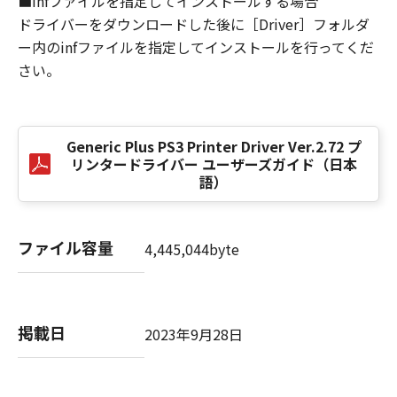
■infファイルを指定してインストールする場合
損害の可能性について知らされていた場合でも
ドライバーをダウンロードした後に［Driver］フォルダ
同様です。
ー内のinfファイルを指定してインストールを行ってくだ
(3) キヤノン、キヤノンのライセンサー、キヤノ
さい。
ンの子会社、キヤノンの関連会社、それらの販
売代理店または販売店のいずれも、「本ソフト
ウェア」、または「本ソフトウェア」の使用に
起因または関連してお客様と第三者との間に生
Generic Plus PS3 Printer Driver Ver.2.72 プ
じたいかなる紛争についても、一切責任を負わ
リンタードライバー ユーザーズガイド（日本
ないものとします。
語）
８．契約期間
(1) 本契約書は、お客様が、『同意』を示す下
ファイル容量
4,445,044byte
記のボタンをクリックした時点、または「本ソ
フトウェア」をインストールした時点で発効
し、下記(2)または(3)により終了されるまで有
効に存続します。
掲載日
2023年9月28日
(2) お客様は、「本ソフトウェア」およびその
複製物のすべてを廃棄および消去することによ
り、本契約書を終了させることができます。