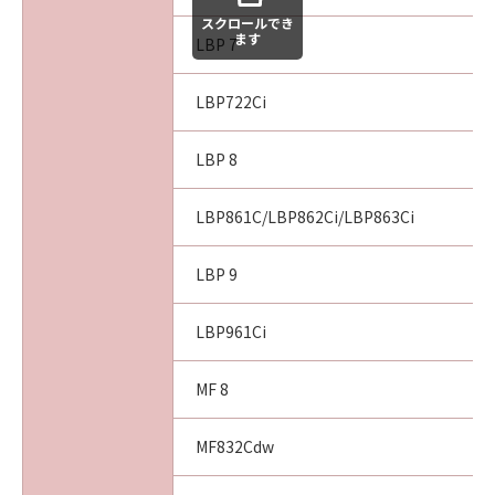
スクロールでき
ます
LBP 7
LBP722Ci
LBP 8
LBP861C/LBP862Ci/LBP863Ci
LBP 9
LBP961Ci
MF 8
MF832Cdw