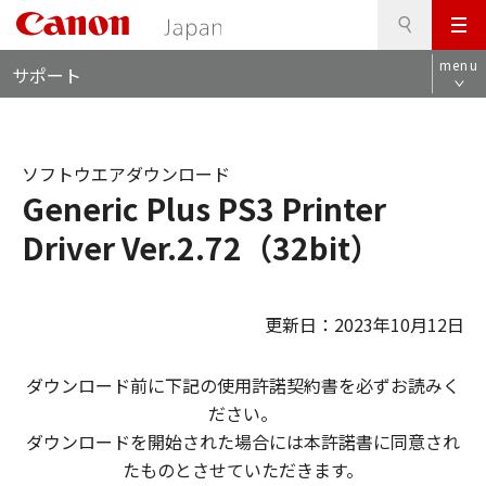
検
このページの本文へ
メ
索
ロ
ニ
menu
サポート
ー
ュ
カ
ー
ル
ナ
ソフトウエアダウンロード
ビ
Generic Plus PS3 Printer
Driver Ver.2.72（32bit）
更新日：2023年10月12日
ダウンロード前に下記の使用許諾契約書を必ずお読みく
ださい。
ダウンロードを開始された場合には本許諾書に同意され
たものとさせていただきます。