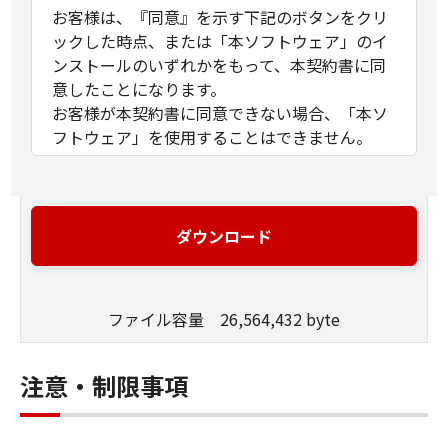
お客様は、『同意』を示す下記のボタンをクリ
ックした時点、または「本ソフトウェア」のイ
ンストールのいずれかをもって、本契約書に同
意したことになります。
お客様が本契約書に同意できない場合、「本ソ
フトウェア」を使用することはできません。
１．許諾
(1) キヤノンは、お客様が「キヤノン製品」を利
用する目的のために、「キヤノン製品」に直接
ダウンロード
またはネットワークを通じ接続される複数のコ
ンピューター（以下「指定機器」と言いま
す。）において、「本ソフトウェア」を使用
ファイル容量 26,564,432 byte
（本契約書においては、「本ソフトウェア」を
コンピューターの記憶媒体上にインストールす
ること、またはコンピューターにおいて表示す
注意・制限事項
ること、アクセスすること、もしくは実行する
ことのいずれも含むものとします。）するため