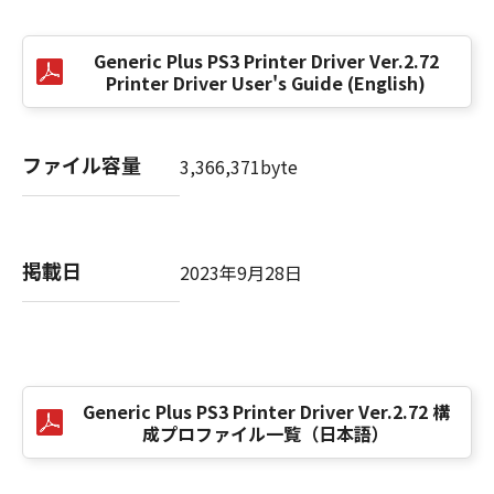
(3) お客様が本契約書のいずれかの条項に違反
した場合、本契約書は直ちに終了します。
Generic Plus PS3 Printer Driver Ver.2.72
(4) お客様は、上記(3)によって本契約書が終了
Printer Driver User's Guide (English)
した場合、速やかに、「本ソフトウェア」およ
びその複製物のすべてを廃棄または消去するも
のとします。
ファイル容量
3,366,371byte
(5) 上記にかかわらず、本契約書第2条、第4条
から第7条まで、第8条第4項および第10条の規
定は、本契約書の終了後も効力を有します。
掲載日
2023年9月28日
９．U.S. GOVERNMENT RESTRICTED RIGHTS
NOTICE
“米国政府エンドユーザー”とは、米国政府の機
関また団体を意味します。もしお客様が米国政
府エンドユーザーである場合、以下の規定が適
Generic Plus PS3 Printer Driver Ver.2.72 構
用されます：The SOFTWARE is a "commercial
成プロファイル一覧（日本語）
item," as that term is defined at 48 C.F.R.
2.101 (Oct 1995), consisting of "commercial