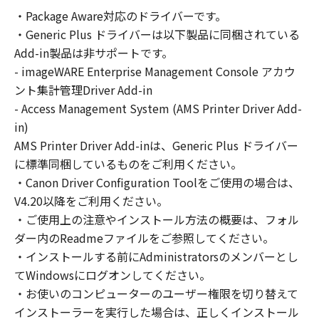
の非独占的権利をお客様に対して許諾します。
・Package Aware対応のドライバーです。
お客様は、また「指定機器」にネットワークを
・Generic Plus ドライバーは以下製品に同梱されている
通じて接続されたコンピューター上で、かかる
コンピューターの使用者に対して「本ソフトウ
Add-in製品は非サポートです。
ェア」を使用させることができますが、かかる
- imageWARE Enterprise Management Console アカウ
コンピューターの使用者に本契約書上の義務お
ント集計管理Driver Add-in
よび条件を遵守させるとともに、その履行に関
- Access Management System (AMS Printer Driver Add-
し全責任を負うことを条件とします。
in)
(2) お客様は、上記(1)に基づいて「本ソフトウ
AMS Printer Driver Add-inは、Generic Plus ドライバー
ェア」を使用するためのバックアップとして、
に標準同梱しているものをご利用ください。
「本ソフトウェア」を１部、複製することがで
・Canon Driver Configuration Toolをご使用の場合は、
きます。
V4.20以降をご利用ください。
(3) 上記(1)および(2)に定める場合を除き、キヤ
・ご使用上の注意やインストール方法の概要は、フォル
ノンまたはキヤノンのライセンサーのいかなる
ダー内のReadmeファイルをご参照してください。
知的財産権も、明示たると黙示たるとを問わ
・インストールする前にAdministratorsのメンバーとし
ず、本契約書によってお客様に譲渡あるいは許
諾されるものではありません。
てWindowsにログオンしてください。
・お使いのコンピューターのユーザー権限を切り替えて
２．制限
インストーラーを実行した場合は、正しくインストール