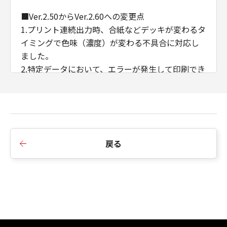
■Ver.2.50からVer.2.60への変更点
1.プリント連続出力時、合紙などデッキが変わるタ
イミングで色味（濃度）が変わる不具合に対応し
ました。
2.特定データにおいて、エラーが発生して印刷でき
ない不具合に対応しました。
3.ある特定のデータを製本印刷すると途中で止まっ
てしまう不具合に対応しました。
4.CDCTカスタマイズドライバーのインストール順
序の制限を廃止しました。
戻る
5.AMSのWSD/IPP接続時のIPアドレス/ホスト名の
取得に対応しました。
6.例外ページ設定において、給紙部のみの指定に変
更しました。
■Ver.2.40からVer.2.50への変更点