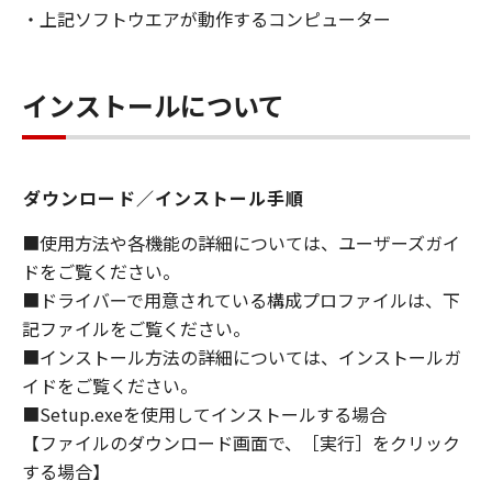
・上記ソフトウエアが動作するコンピューター
ライセンサーに帰属します。
５．輸出
お客様は、日本国政府または関連する外国政府
インストールについて
より必要な許可等を得ることなしに、「本ソフ
トウェア」の全部または一部を、直接または間
接に輸出してはなりません。
ダウンロード／インストール手順
６．サポートおよびアップデート
■使用方法や各機能の詳細については、ユーザーズガイ
キヤノン、キヤノンの子会社、関係会社、それ
ドをご覧ください。
らの販売代理店および販売店、並びにキヤノン
■ドライバーで用意されている構成プロファイルは、下
のライセンサーは、お客様による「本ソフトウ
記ファイルをご覧ください。
ェア」の使用を支援すること、および「本ソフ
■インストール方法の詳細については、インストールガ
トウェア」に対してアップデート、バグの修正
イドをご覧ください。
あるいはサポートを行うことについて、いかな
■Setup.exeを使用してインストールする場合
る責任も負うものではありません。
【ファイルのダウンロード画面で、［実行］をクリック
７．保証の否認・免責
する場合】