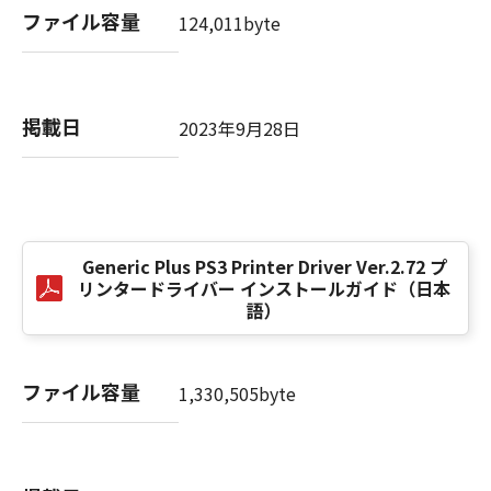
computer software" and "commercial
ファイル容量
124,011byte
computer software documentation," as such
terms are used in 48 C.F.R. 12.212 (Sept 1995).
Consistent with 48 C.F.R. 12.212 and 48 C.F.R.
227.7202-1 through 227.7202-4 (June 1995),
掲載日
2023年9月28日
all U.S. Government End Users shall acquire
the SOFTWARE with only those rights set
forth herein. The manufacturer is Canon
Inc./30-2, Shimomaruko 3-chome, Ohta-ku,
Tokyo 146-8501, Japan.
本条項中で使用される"the SOFTWARE"とは、
Generic Plus PS3 Printer Driver Ver.2.72 プ
リンタードライバー インストールガイド（日本
本契約書中で定義される「本ソフトウェア」を
語）
意味し、指し示すものとします。
10．分離可能性
ファイル容量
1,330,505byte
本契約書のいずれかの条項またはその一部が法
律により無効であると決定された場合でも、そ
の他の条項は完全に有効に存続するものとしま
す。