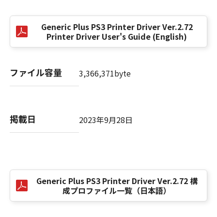
(3) お客様が本契約書のいずれかの条項に違反
した場合、本契約書は直ちに終了します。
Generic Plus PS3 Printer Driver Ver.2.72
(4) お客様は、上記(3)によって本契約書が終了
Printer Driver User's Guide (English)
した場合、速やかに、「本ソフトウェア」およ
びその複製物のすべてを廃棄または消去するも
のとします。
ファイル容量
3,366,371byte
(5) 上記にかかわらず、本契約書第2条、第4条
から第7条まで、第8条第4項および第10条の規
定は、本契約書の終了後も効力を有します。
掲載日
2023年9月28日
９．U.S. GOVERNMENT RESTRICTED RIGHTS
NOTICE
“米国政府エンドユーザー”とは、米国政府の機
関また団体を意味します。もしお客様が米国政
府エンドユーザーである場合、以下の規定が適
Generic Plus PS3 Printer Driver Ver.2.72 構
用されます：The SOFTWARE is a "commercial
成プロファイル一覧（日本語）
item," as that term is defined at 48 C.F.R.
2.101 (Oct 1995), consisting of "commercial