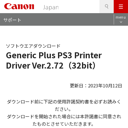
検
このページの本文へ
メ
索
ロ
ニ
menu
サポート
ー
ュ
カ
ー
ル
ナ
ソフトウエアダウンロード
ビ
Generic Plus PS3 Printer
Driver Ver.2.72（32bit）
更新日：2023年10月12日
ダウンロード前に下記の使用許諾契約書を必ずお読みく
ださい。
ダウンロードを開始された場合には本許諾書に同意され
たものとさせていただきます。