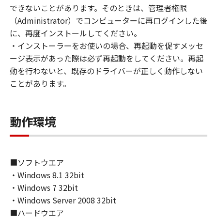
(1) お客様は、再使用許諾、譲渡、販売、頒
できないことがあります。そのときは、管理者権限
布、リースもしくは貸与その他の方法により、
（Administrator）でコンピューターに再ログインした後
第三者に「本ソフトウェア」を使用させること
に、再度インストールしてください。
はできません。
・インストーラーをお使いの場合、再起動を促すメッセ
(2) お客様は、「本ソフトウェア」の全部また
ージ表示があった際は必ず再起動をしてください。再起
は一部を修正、改変、逆コンパイル、逆アセン
動を行わないと、既存のドライバーが正しく動作しない
ブル、その他リバースエンジニアリング等する
ことがあります。
ことはできません。また第三者にこのような行
為をさせてはなりません。
動作環境
３．著作権表示
お客様は、「本ソフトウェア」に含まれるキヤ
ノンまたはキヤノンのライセンサーの著作権表
示を変更し、除去しもしくは削除してはなりま
■ソフトウエア
せん。
・Windows 8.1 32bit
・Windows 7 32bit
４．所有権
・Windows Server 2008 32bit
「本ソフトウェア」に係る権原および所有権
■ハードウエア
は、その内容によりキヤノンまたはキヤノンの