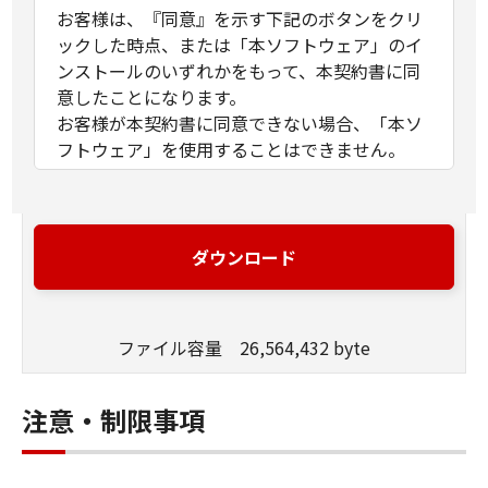
お客様は、『同意』を示す下記のボタンをクリ
ックした時点、または「本ソフトウェア」のイ
ンストールのいずれかをもって、本契約書に同
意したことになります。
お客様が本契約書に同意できない場合、「本ソ
フトウェア」を使用することはできません。
１．許諾
(1) キヤノンは、お客様が「キヤノン製品」を利
用する目的のために、「キヤノン製品」に直接
ダウンロード
またはネットワークを通じ接続される複数のコ
ンピューター（以下「指定機器」と言いま
す。）において、「本ソフトウェア」を使用
ファイル容量 26,564,432 byte
（本契約書においては、「本ソフトウェア」を
コンピューターの記憶媒体上にインストールす
ること、またはコンピューターにおいて表示す
注意・制限事項
ること、アクセスすること、もしくは実行する
ことのいずれも含むものとします。）するため