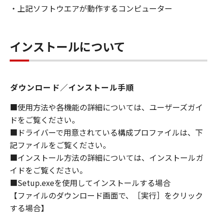
・上記ソフトウエアが動作するコンピューター
ライセンサーに帰属します。
５．輸出
お客様は、日本国政府または関連する外国政府
インストールについて
より必要な許可等を得ることなしに、「本ソフ
トウェア」の全部または一部を、直接または間
接に輸出してはなりません。
ダウンロード／インストール手順
６．サポートおよびアップデート
■使用方法や各機能の詳細については、ユーザーズガイ
キヤノン、キヤノンの子会社、関係会社、それ
ドをご覧ください。
らの販売代理店および販売店、並びにキヤノン
■ドライバーで用意されている構成プロファイルは、下
のライセンサーは、お客様による「本ソフトウ
記ファイルをご覧ください。
ェア」の使用を支援すること、および「本ソフ
■インストール方法の詳細については、インストールガ
トウェア」に対してアップデート、バグの修正
イドをご覧ください。
あるいはサポートを行うことについて、いかな
■Setup.exeを使用してインストールする場合
る責任も負うものではありません。
【ファイルのダウンロード画面で、［実行］をクリック
７．保証の否認・免責
する場合】