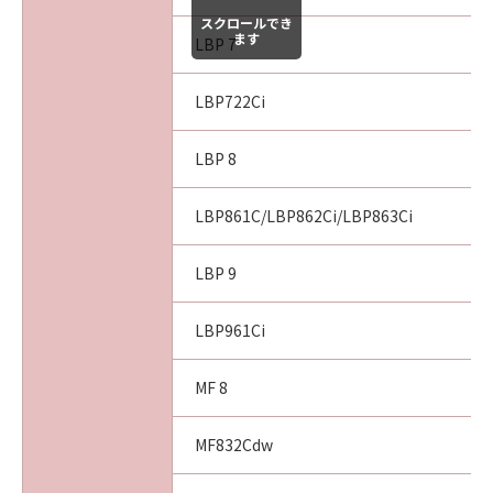
スクロールでき
ます
LBP 7
LBP722Ci
LBP 8
LBP861C/LBP862Ci/LBP863Ci
LBP 9
LBP961Ci
MF 8
MF832Cdw