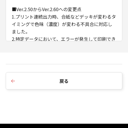
■Ver.2.50からVer.2.60への変更点
1.プリント連続出力時、合紙などデッキが変わるタ
イミングで色味（濃度）が変わる不具合に対応し
ました。
2.特定データにおいて、エラーが発生して印刷でき
ない不具合に対応しました。
3.ある特定のデータを製本印刷すると途中で止まっ
てしまう不具合に対応しました。
4.CDCTカスタマイズドライバーのインストール順
序の制限を廃止しました。
戻る
5.AMSのWSD/IPP接続時のIPアドレス/ホスト名の
取得に対応しました。
6.例外ページ設定において、給紙部のみの指定に変
更しました。
■Ver.2.40からVer.2.50への変更点