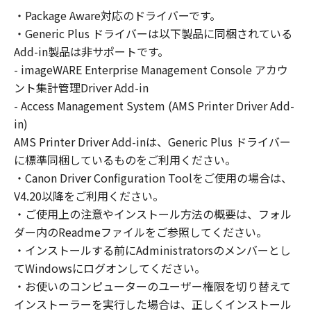
の非独占的権利をお客様に対して許諾します。
・Package Aware対応のドライバーです。
お客様は、また「指定機器」にネットワークを
・Generic Plus ドライバーは以下製品に同梱されている
通じて接続されたコンピューター上で、かかる
コンピューターの使用者に対して「本ソフトウ
Add-in製品は非サポートです。
ェア」を使用させることができますが、かかる
- imageWARE Enterprise Management Console アカウ
コンピューターの使用者に本契約書上の義務お
ント集計管理Driver Add-in
よび条件を遵守させるとともに、その履行に関
- Access Management System (AMS Printer Driver Add-
し全責任を負うことを条件とします。
in)
(2) お客様は、上記(1)に基づいて「本ソフトウ
AMS Printer Driver Add-inは、Generic Plus ドライバー
ェア」を使用するためのバックアップとして、
に標準同梱しているものをご利用ください。
「本ソフトウェア」を１部、複製することがで
・Canon Driver Configuration Toolをご使用の場合は、
きます。
V4.20以降をご利用ください。
(3) 上記(1)および(2)に定める場合を除き、キヤ
・ご使用上の注意やインストール方法の概要は、フォル
ノンまたはキヤノンのライセンサーのいかなる
ダー内のReadmeファイルをご参照してください。
知的財産権も、明示たると黙示たるとを問わ
・インストールする前にAdministratorsのメンバーとし
ず、本契約書によってお客様に譲渡あるいは許
諾されるものではありません。
てWindowsにログオンしてください。
・お使いのコンピューターのユーザー権限を切り替えて
２．制限
インストーラーを実行した場合は、正しくインストール