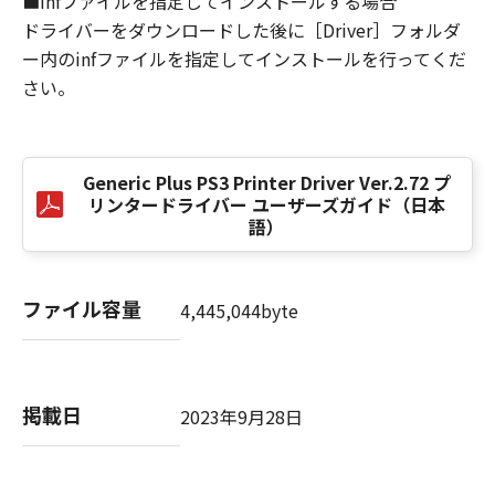
■infファイルを指定してインストールする場合
損害の可能性について知らされていた場合でも
ドライバーをダウンロードした後に［Driver］フォルダ
同様です。
ー内のinfファイルを指定してインストールを行ってくだ
(3) キヤノン、キヤノンのライセンサー、キヤノ
さい。
ンの子会社、キヤノンの関連会社、それらの販
売代理店または販売店のいずれも、「本ソフト
ウェア」、または「本ソフトウェア」の使用に
起因または関連してお客様と第三者との間に生
Generic Plus PS3 Printer Driver Ver.2.72 プ
じたいかなる紛争についても、一切責任を負わ
リンタードライバー ユーザーズガイド（日本
ないものとします。
語）
８．契約期間
(1) 本契約書は、お客様が、『同意』を示す下
ファイル容量
4,445,044byte
記のボタンをクリックした時点、または「本ソ
フトウェア」をインストールした時点で発効
し、下記(2)または(3)により終了されるまで有
効に存続します。
掲載日
2023年9月28日
(2) お客様は、「本ソフトウェア」およびその
複製物のすべてを廃棄および消去することによ
り、本契約書を終了させることができます。