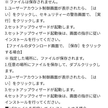
(1) 「本ソフトウェア」は、『現状のまま』の
※ ファイルは保存されません。
状態で使用許諾されます。キヤノン、キヤノン
1.ユーザーアカウント制御画面が表示されたら、［は
のライセンサー、キヤノンの子会社、キヤノン
い］をクリックし、セキュリティーの警告画面で、［実
の関連会社、それらの販売代理店または販売店
行］をクリックします。
のいずれも、「本ソフトウェア」に関して、商
2.セットアップウィザードが起動します。
品性および特定の目的への適合性の保証を含
3.セットアップウィザード起動後は、画面の指示に従い
め、いかなる保証も、明示たると黙示たるとを
インストールを行ってください。
問わず一切しないものとします。
【ファイルのダウンロード画面で、［保存］をクリック
(2) キヤノン、キヤノンのライセンサー、キヤノ
する場合】
ンの子会社、キヤノンの関連会社、それらの販
※ 指定した場所に、ファイルが保存されます。
売代理店または販売店のいずれも、「本ソフト
ウェア」の使用または使用不能から生ずるいか
1.任意の場所にファイルを保存して、ダブルクリックし
なる損害（逸失利益およびその他の派生的また
ます。
は付随的な損害を含むがこれらに限定されない
2.ユーザーアカウント制御画面が表示されたら、［は
全ての損害を言います。）について、適用法で
い］をクリックします。
認められる限り、一切の責任を負わないものと
3.セットアップウィザードが起動します。
します。たとえ、キヤノン、キヤノンのライセ
4.セットアップウィザード起動後は、画面の指示に従い
ンサー、キヤノンの子会社、キヤノンの関連会
インストールを行ってください。
社、それらの販売代理店または販売店がかかる