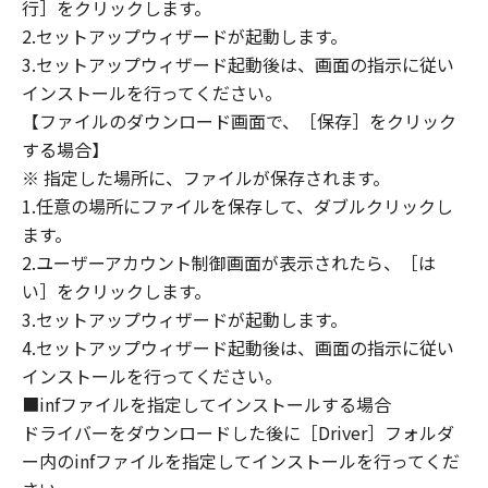
PROVIDING YOU WITH ANY UPDATES, FIXES
行］をクリックします。
OR SUPPORT FOR THE SOFTWARE
2.セットアップウィザードが起動します。
HEREUNDER.
3.セットアップウィザード起動後は、画面の指示に従い
インストールを行ってください。
7. DISCLAIMER OF WARRANTIES AND
【ファイルのダウンロード画面で、［保存］をクリック
LIABILITY
する場合】
[NO WARRANTY] THE SOFTWARE IS
※ 指定した場所に、ファイルが保存されます。
PROVIDED "AS IS" WITHOUT WARRANTY OF
1.任意の場所にファイルを保存して、ダブルクリックし
ANY KIND, EITHER EXPRESSED OR IMPLIED,
ます。
INCLUDING, BUT NOT LIMITED TO THE
2.ユーザーアカウント制御画面が表示されたら、［は
IMPLIED WARRANTIES OF MERCHANTABILITY
AND FITNESS FOR A PARTICULAR PURPOSE.
い］をクリックします。
THE ENTIRE RISK AS TO THE QUALITY AND
3.セットアップウィザードが起動します。
PERFORMANCE OF THE SOFTWARE IS WITH
4.セットアップウィザード起動後は、画面の指示に従い
YOU. SHOULD THE SOFTWARE PROVE
インストールを行ってください。
DEFECTIVE, YOU ASSUME THE ENTIRE COST
■infファイルを指定してインストールする場合
OF ALL NECESSARY SERVICING, REPAIR OR
ドライバーをダウンロードした後に［Driver］フォルダ
CORRECTION. SOME STATES OR LEGAL
ー内のinfファイルを指定してインストールを行ってくだ
JURISDICTIONS DO NOT ALLOW THE