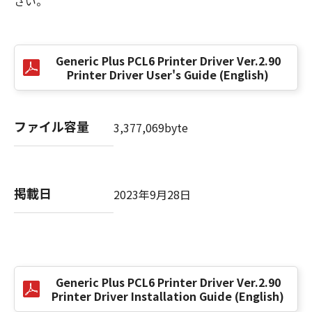
さい。
EXCLUSION OF IMPLIED WARRANTIES, SO
THE ABOVE EXCLUSION MAY NOT APPLY TO
YOU.
THIS WARRANTY GIVES YOU SPECIFIC LEGAL
Generic Plus PCL6 Printer Driver Ver.2.90
RIGHTS AND YOU MAY ALSO HAVE OTHER
Printer Driver User's Guide (English)
RIGHTS WHICH VARY FROM STATE TO STATE
OR JURISDICTION TO JURISDICTION.
ファイル容量
3,377,069byte
NEITHER CANON, CANON'S SUBSIDIARIES OR
AFFILIATES, THEIR DISTRIBUTORS, OR
DEALERS NOR CANON'S LICENSORS
WARRANT THAT THE FUNCTIONS
掲載日
2023年9月28日
CONTAINED IN THE SOFTWARE WILL MEET
YOUR REQUIREMENTS OR THAT THE
OPERATION OF THE SOFTWARE WILL BE
UNINTERRUPTED OR ERROR FREE.
Generic Plus PCL6 Printer Driver Ver.2.90
[NO LIABILITY FOR DAMAGES] IN NO EVENT
Printer Driver Installation Guide (English)
SHALL EITHER CANON, CANON'S