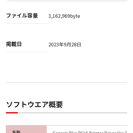
SUBSIDIARIES OR AFFILIATES, THEIR
DISTRIBUTORS DEALERS OR CANON'S
ファイル容量
3,162,969byte
LICENSORS BE LIABLE FOR ANY DAMAGES
WHATSOEVER (INCLUDING WITHOUT
LIMITATION, LOSS OF BUSINESS PROFITS,
LOSS OF BUSINESS INFORMATION,
掲載日
2023年9月28日
BUSINESS INTERRUPTION OR OTHER
COMPENSATORY, INCIDENTAL OR
CONSEQUENTIAL DAMAGES) ARISING OUT OF
THE SOFTWARE, USE THEREOF OR INABILITY
TO USE THE SOFTWARE EVEN IF EITHER
CANON, CANON'S SUBSIDIARIES OR
AFFILIATES, THEIR DISTRIBUTORS, DEALERS
OR CANON'S LICENSORS HAVE BEEN ADVISED
ソフトウエア概要
OF THE POSSIBILITY OF SUCH DAMAGES.
SOME STATES OR LEGAL JURISDICTIONS DO
NOT ALLOW THE LIMITATION OR EXCLUSION
OF LIABILITY FOR INCIDENTAL OR
名称