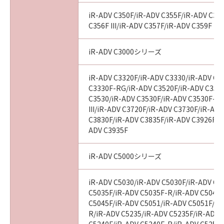
End User, the following shall apply: The
iR-ADV C350F/iR-ADV C355F/iR-ADV C356
SOFTWARE is a "commercial item," as that
C356F III/iR-ADV C357F/iR-ADV C359F
term is defined at 48 C.F.R. 2.101 (October
1995), consisting of "commercial computer
iR-ADV C3000シリーズ
software" and "commercial computer
software documentation," as such terms are
iR-ADV C3320F/iR-ADV C3330/iR-ADV C3
used in 48 C.F.R. 12.212 (September 1995).
C3330F-RG/iR-ADV C3520F/iR-ADV C3520F
Consistent with 48 C.F.R. 12.212 and 48 C.F.R.
C3530/iR-ADV C3530F/iR-ADV C3530F-R
227.7202-1 through 227.7202-4 (June 1995),
III/iR-ADV C3720F/iR-ADV C3730F/iR-AD
all U.S. Government End Users shall acquire
C3830F/iR-ADV C3835F/iR-ADV C3926F/i
the SOFTWARE with only those rights set
ADV C3935F
forth herein. The manufacturer is Canon
Inc./30-2, Shimomaruko 3-chome, Ohta-ku,
iR-ADV C5000シリーズ
Tokyo 146-8501, Japan.
iR-ADV C5030/iR-ADV C5030F/iR-ADV C5
10. SEVERABILITY
C5035F/iR-ADV C5035F-R/iR-ADV C5045/
In the event that any section hereof is
C5045F/iR-ADV C5051/iR-ADV C5051F/iR
declared or found to be illegal by any court or
R/iR-ADV C5235/iR-ADV C5235F/iR-ADV 