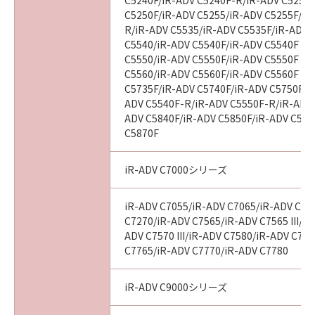
tribunal of competent jurisdiction, such
C5240F/iR-ADV C5240F-R/iR-ADV C5250/
C5250F/iR-ADV C5255/iR-ADV C5255F/iR
section shall be null and void with respect to
R/iR-ADV C5535/iR-ADV C5535F/iR-ADV C
the jurisdiction of that court or tribunal and
C5540/iR-ADV C5540F/iR-ADV C5540F III
all the remaining provisions hereof shall
C5550/iR-ADV C5550F/iR-ADV C5550F III
remain in full force and effect.
C5560/iR-ADV C5560F/iR-ADV C5560F III
C5735F/iR-ADV C5740F/iR-ADV C5750F/i
11. ACKNOWLEDGEMENT
ADV C5540F-R/iR-ADV C5550F-R/iR-ADV 
BY CLICKING THE BUTTON INDICATING
ADV C5840F/iR-ADV C5850F/iR-ADV C586
C5870F
YOUR ACCEPTANCE AS STATED BELOW OR
INSTALLING THE SOFTWARE, YOU
ACKNOWLEDGE THAT YOU HAVE READ THIS
iR-ADV C7000シリーズ
AGREEMENT, UNDERSTOOD IT, AND AGREE
TO BE BOUND BY ITS TERMS AND
iR-ADV C7055/iR-ADV C7065/iR-ADV C72
CONDITIONS. YOU ALSO AGREE THAT THIS
C7270/iR-ADV C7565/iR-ADV C7565 III/iR
AGREEMENT IS THE COMPLETE AND
ADV C7570 III/iR-ADV C7580/iR-ADV C7580
C7765/iR-ADV C7770/iR-ADV C7780
EXCLUSIVE STATEMENT OF AGREEMENT
BETWEEN YOU AND CANON CONCERNING
THE SUBJECT MATTER HEREOF AND
iR-ADV C9000シリーズ
SUPERSEDES ALL PROPOSALS OR PRIOR