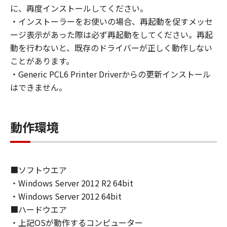
loan, convey or transfer to any third party the
に、再度インストールしてください。
SOFTWARE. You shall not alter, translate or
・インストーラーをお使いの場合、再起動を促すメッセ
convert to another programming language,
ージ表示があった際は必ず再起動をしてください。再起
modify, disassemble, decompile or otherwise
動を行わないと、既存のドライバーが正しく動作しない
reverse engineer the SOFTWARE and you shall
ことがあります。
not have any third party to do so.
・Generic PCL6 Printer Driverからの更新インストール
はできません。
3. COPYRIGHT NOTICE
You shall not modify, remove or delete any
copyright notice of Canon or its licensors
動作環境
contained in the SOFTWARE, including any
copy thereof.
4. OWNERSHIP
■ソフトウエア
Canon and its licensors retain in all respects
・Windows Server 2012 R2 64bit
the title, ownership and intellectual property
・Windows Server 2012 64bit
rights in and to the SOFTWARE. Except as
■ハードウエア
expressly provided herein, no license or right,
・上記OSが動作するコンピューター
express or implied, is hereby conveyed or