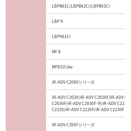
installing the SOFTWARE and remains in
LBP861C/LBP862Ci/LBP863Ci
effect until terminated. You may terminate
this Agreement by destroying the SOFTWARE
LBP 9
including any and all copies thereof.
This Agreement shall also terminate if you fail
LBP961Ci
to comply with any terms hereof. Upon
termination of this Agreement, in addition to
Canon enforcing its respective legal rights,
MF 8
you must then promptly destroy the
SOFTWARE including any and all copies
MF832Cdw
thereof. Notwithstanding the foregoing,
Sections 4, and 7 through 11 shall survive any
iR-ADV C2000シリーズ
termination of this Agreement.
iR-ADV C2020/iR-ADV C2020F/iR-ADV C2
9. U.S. GOVERNMENT RESTRICTED RIGHTS
C2030F/iR-ADV C2030F-R/iR-ADV C2218F
NOTICE
C2220/iR-ADV C2220F/iR-ADV C2230F
A "US Government End User" shall mean any
agency or entity of the government of the
iR-ADV C350Fシリーズ
United States. If you are a US Government