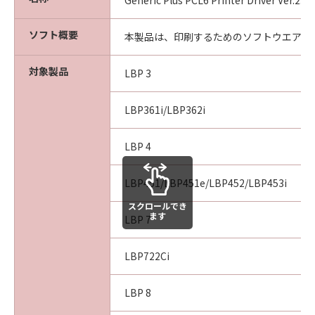
CONSEQUENTIAL DAMAGES, OR PERSONAL
Generic Plus PCL6 Printer Driver Ver.2.
INJURY OR DEATH RESULTING FROM
NEGLIGENCE ON THE PART OF THE SELLER,
ソフト概要
本製品は、印刷するためのソフトウエアで
SO THE ABOVE LIMITATION OR EXCLUSION
MAY NOT APPLY TO YOU.
対象製品
LBP 3
[RELEASE OF LIABILITY] TO THE FULL
LBP361i/LBP362i
EXTENT PERMITTED BY APPLICABLE LAW,
YOU HEREBY RELEASE CANON, CANON'S
LBP 4
SUBSIDIARIES AND AFFILIATES, THEIR
DISTRIBUTORS, DEALERS AND CANON'S
LBP451/LBP451e/LBP452/LBP453i
LICENSORS FROM ANY AND ALL LIABILITY
ARISING FROM OR RELATED TO ALL CLAIMS
スクロールでき
ます
CONCERNING THE SOFTWARE OR ITS USE.
LBP 7
8. TERM
LBP722Ci
This Agreement is effective upon your
acceptance hereof by clicking the button
LBP 8
indicating your acceptance as stated below or