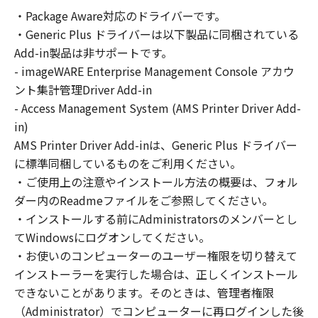
SOFTWARE solely for the use with Products
・Package Aware対応のドライバーです。
only on computers directly or via network
・Generic Plus ドライバーは以下製品に同梱されている
connected to the Products (the "Designated
Computer").
Add-in製品は非サポートです。
You may allow other users of other
- imageWARE Enterprise Management Console アカウ
computers connected to your Designated
ント集計管理Driver Add-in
Computer to use the SOFTWARE, provided
- Access Management System (AMS Printer Driver Add-
that you must assure that all such users shall
in)
abide by the terms of this Agreement and
AMS Printer Driver Add-inは、Generic Plus ドライバー
shall be subject to restrictions and
に標準同梱しているものをご利用ください。
obligations borne by you hereunder.
・ご使用上の注意やインストール方法の概要は、フォル
ダー内のReadmeファイルをご参照してください。
You may make one copy of the SOFTWARE
・インストールする前にAdministratorsのメンバーとし
solely for a back-up purpose.
てWindowsにログオンしてください。
・お使いのコンピューターのユーザー権限を切り替えて
2. RESTRICTIONS
You shall not use the SOFTWARE except as
インストーラーを実行した場合は、正しくインストール
expressly granted or permitted herein, and
できないことがあります。そのときは、管理者権限
shall not assign, sublicense, sell, rent, lease,
（Administrator）でコンピューターに再ログインした後