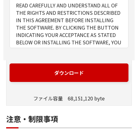
READ CAREFULLY AND UNDERSTAND ALL OF
THE RIGHTS AND RESTRICTIONS DESCRIBED
IN THIS AGREEMENT BEFORE INSTALLING
THE SOFTWARE. BY CLICKING THE BUTTON
INDICATING YOUR ACCEPTANCE AS STATED
BELOW OR INSTALLING THE SOFTWARE, YOU
AGREE TO BE BOUND BY THE TERMS AND
CONDITIONS OF THIS AGREEMENT. IF YOU
DO NOT AGREE TO THE FOLLOWING TERMS
AND CONDITIONS OF THIS AGREEMENT, DO
ダウンロード
NOT USE THE SOFTWARE.
ファイル容量 68,151,120 byte
1. GRANT OF LICENSE
Canon grants you a personal, limited and non-
exclusive license to use ("use" as used herein
注意・制限事項
shall include storing, loading, installing,
accessing, executing or displaying) the