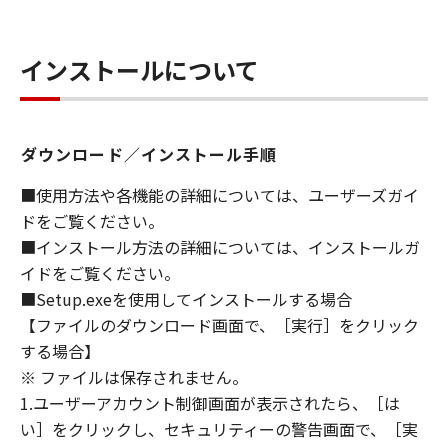
granted by Canon to you for any intellectual
property of Canon and its licensors.
インストールについて
5. EXPORT CONTROL
You agree to comply with all export laws and
restrictions and regulations of the country
ダウンロード／インストール手順
involved, and not to export or re-export,
directly or indirectly, the SOFTWARE in
■使用方法や各機能の詳細については、ユーザーズガイ
violation of any such laws, restrictions and
ドをご覧ください。
regulations, or without all necessary
■インストール方法の詳細については、インストールガ
approvals.
イドをご覧ください。
■Setup.exeを使用してインストールする場合
6. SUPPORT AND UPDATE
【ファイルのダウンロード画面で、［実行］をクリック
NEITHER CANON, CANON'S SUBSIDIARIES OR
する場合】
AFFILIATES, THEIR DISTRIBUTORS, OR
※ ファイルは保存されません。
DEALERS NOR CANON'S LICENSORS ARE
RESPONSIBLE FOR MAINTAINING OR
1.ユーザーアカウント制御画面が表示されたら、［は
HELPING YOU TO USE THE SOFTWARE, OR
い］をクリックし、セキュリティーの警告画面で、［実