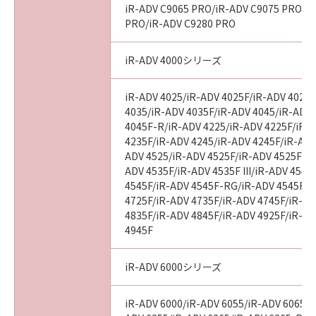
AGREEMENTS, VERBAL OR WRITTEN, AND
iR-ADV C9065 PRO/iR-ADV C9075 PRO/i
ANY OTHER COMMUNICATIONS BETWEEN
PRO/iR-ADV C9280 PRO
YOU AND CANON RELATING TO THE
SUBJECT MATTER HEREOF. NO AMENDMENT
iR-ADV 4000シリーズ
TO THIS AGREEMENT SHALL BE EFFECTIVE
UNLESS SIGNED BY A DULY AUTHORISED
iR-ADV 4025/iR-ADV 4025F/iR-ADV 4025
REPRESENTATIVE OF CANON.
4035/iR-ADV 4035F/iR-ADV 4045/iR-ADV
4045F-R/iR-ADV 4225/iR-ADV 4225F/iR-
4235F/iR-ADV 4245/iR-ADV 4245F/iR-ADV
ADV 4525/iR-ADV 4525F/iR-ADV 4525F III
Should you have any questions concerning
ADV 4535F/iR-ADV 4535F III/iR-ADV 4545
this Agreement, or if you desire to contact
4545F/iR-ADV 4545F-RG/iR-ADV 4545F II
Canon for any reason, please write to Canon's
4725F/iR-ADV 4735F/iR-ADV 4745F/iR-AD
sales subsidiary or distributor/dealer, serving
4835F/iR-ADV 4845F/iR-ADV 4925F/iR-AD
the country where you obtained the
4945F
Products.
iR-ADV 6000シリーズ
No. I010G024784
iR-ADV 6000/iR-ADV 6055/iR-ADV 6065/i