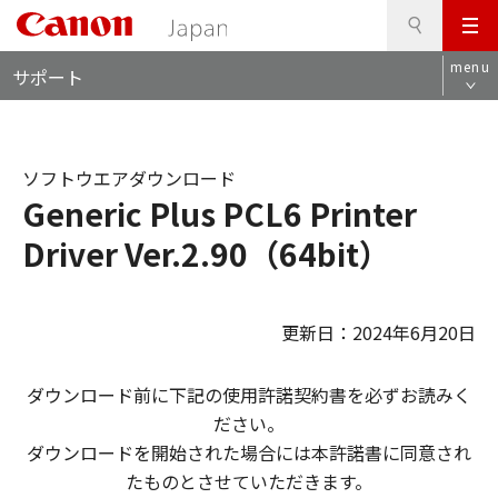
検
このページの本文へ
メ
索
ロ
ニ
menu
サポート
ー
ュ
カ
ー
ル
ナ
ソフトウエアダウンロード
ビ
Generic Plus PCL6 Printer
Driver Ver.2.90（64bit）
更新日：2024年6月20日
ダウンロード前に下記の使用許諾契約書を必ずお読みく
ださい。
ダウンロードを開始された場合には本許諾書に同意され
たものとさせていただきます。