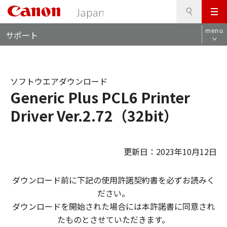
検
このページの本文へ
メ
索
ロ
ニ
menu
サポート
ー
ュ
カ
ー
ル
ナ
ソフトウエアダウンロード
ビ
Generic Plus PCL6 Printer
Driver Ver.2.72（32bit）
更新日：2023年10月12日
ダウンロード前に下記の使用許諾契約書を必ずお読みく
ださい。
ダウンロードを開始された場合には本許諾書に同意され
たものとさせていただきます。