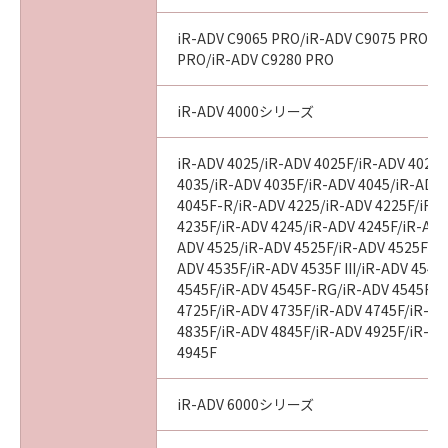
AGREEMENTS, VERBAL OR WRITTEN, AND
ANY OTHER COMMUNICATIONS BETWEEN
iR-ADV C9065 PRO/iR-ADV C9075 PRO/i
YOU AND CANON RELATING TO THE
PRO/iR-ADV C9280 PRO
SUBJECT MATTER HEREOF. NO AMENDMENT
TO THIS AGREEMENT SHALL BE EFFECTIVE
iR-ADV 4000シリーズ
UNLESS SIGNED BY A DULY AUTHORISED
REPRESENTATIVE OF CANON.
iR-ADV 4025/iR-ADV 4025F/iR-ADV 4025
4035/iR-ADV 4035F/iR-ADV 4045/iR-ADV
4045F-R/iR-ADV 4225/iR-ADV 4225F/iR-
Should you have any questions concerning
4235F/iR-ADV 4245/iR-ADV 4245F/iR-ADV
this Agreement, or if you desire to contact
ADV 4525/iR-ADV 4525F/iR-ADV 4525F III
ADV 4535F/iR-ADV 4535F III/iR-ADV 4545
Canon for any reason, please write to Canon's
4545F/iR-ADV 4545F-RG/iR-ADV 4545F II
sales subsidiary or distributor/dealer, serving
4725F/iR-ADV 4735F/iR-ADV 4745F/iR-AD
the country where you obtained the
4835F/iR-ADV 4845F/iR-ADV 4925F/iR-AD
Products.
4945F
No. I010G021619
iR-ADV 6000シリーズ