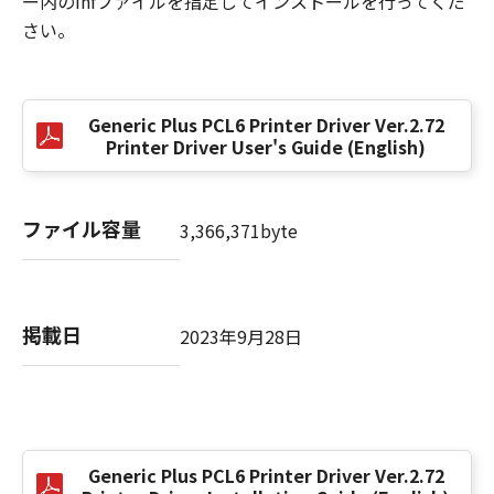
ー内のinfファイルを指定してインストールを行ってくだ
EXCLUSION OF IMPLIED WARRANTIES, SO
さい。
THE ABOVE EXCLUSION MAY NOT APPLY TO
YOU.
THIS WARRANTY GIVES YOU SPECIFIC LEGAL
RIGHTS AND YOU MAY ALSO HAVE OTHER
Generic Plus PCL6 Printer Driver Ver.2.72
RIGHTS WHICH VARY FROM STATE TO STATE
Printer Driver User's Guide (English)
OR JURISDICTION TO JURISDICTION.
NEITHER CANON, CANON'S SUBSIDIARIES OR
ファイル容量
3,366,371byte
AFFILIATES, THEIR DISTRIBUTORS, OR
DEALERS NOR CANON'S LICENSORS
WARRANT THAT THE FUNCTIONS
CONTAINED IN THE SOFTWARE WILL MEET
掲載日
2023年9月28日
YOUR REQUIREMENTS OR THAT THE
OPERATION OF THE SOFTWARE WILL BE
UNINTERRUPTED OR ERROR FREE.
[NO LIABILITY FOR DAMAGES] IN NO EVENT
Generic Plus PCL6 Printer Driver Ver.2.72
SHALL EITHER CANON, CANON'S