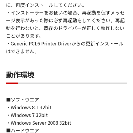
loan, convey or transfer to any third party the
に、再度インストールしてください。
SOFTWARE. You shall not alter, translate or
・インストーラーをお使いの場合、再起動を促すメッセ
convert to another programming language,
ージ表示があった際は必ず再起動をしてください。再起
modify, disassemble, decompile or otherwise
動を行わないと、既存のドライバーが正しく動作しない
reverse engineer the SOFTWARE and you shall
ことがあります。
not have any third party to do so.
・Generic PCL6 Printer Driverからの更新インストール
はできません。
3. COPYRIGHT NOTICE
You shall not modify, remove or delete any
copyright notice of Canon or its licensors
動作環境
contained in the SOFTWARE, including any
copy thereof.
4. OWNERSHIP
■ソフトウエア
Canon and its licensors retain in all respects
・Windows 8.1 32bit
the title, ownership and intellectual property
・Windows 7 32bit
rights in and to the SOFTWARE. Except as
・Windows Server 2008 32bit
expressly provided herein, no license or right,
■ハードウエア
express or implied, is hereby conveyed or