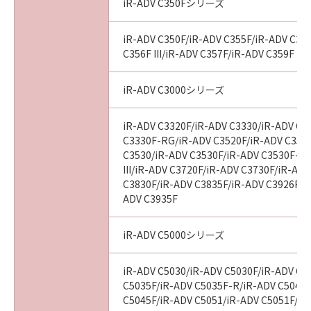
iR-ADV C350Fシリーズ
End User, the following shall apply: The
SOFTWARE is a "commercial item," as that
iR-ADV C350F/iR-ADV C355F/iR-ADV C356
term is defined at 48 C.F.R. 2.101 (October
C356F III/iR-ADV C357F/iR-ADV C359F
1995), consisting of "commercial computer
software" and "commercial computer
iR-ADV C3000シリーズ
software documentation," as such terms are
used in 48 C.F.R. 12.212 (September 1995).
iR-ADV C3320F/iR-ADV C3330/iR-ADV C3
Consistent with 48 C.F.R. 12.212 and 48 C.F.R.
C3330F-RG/iR-ADV C3520F/iR-ADV C3520F
227.7202-1 through 227.7202-4 (June 1995),
C3530/iR-ADV C3530F/iR-ADV C3530F-R
all U.S. Government End Users shall acquire
III/iR-ADV C3720F/iR-ADV C3730F/iR-AD
the SOFTWARE with only those rights set
C3830F/iR-ADV C3835F/iR-ADV C3926F/i
forth herein. The manufacturer is Canon
ADV C3935F
Inc./30-2, Shimomaruko 3-chome, Ohta-ku,
Tokyo 146-8501, Japan.
iR-ADV C5000シリーズ
10. SEVERABILITY
iR-ADV C5030/iR-ADV C5030F/iR-ADV C5
In the event that any section hereof is
C5035F/iR-ADV C5035F-R/iR-ADV C5045/
declared or found to be illegal by any court or
C5045F/iR-ADV C5051/iR-ADV C5051F/iR