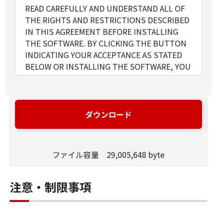
READ CAREFULLY AND UNDERSTAND ALL OF
THE RIGHTS AND RESTRICTIONS DESCRIBED
IN THIS AGREEMENT BEFORE INSTALLING
THE SOFTWARE. BY CLICKING THE BUTTON
INDICATING YOUR ACCEPTANCE AS STATED
BELOW OR INSTALLING THE SOFTWARE, YOU
AGREE TO BE BOUND BY THE TERMS AND
CONDITIONS OF THIS AGREEMENT. IF YOU
DO NOT AGREE TO THE FOLLOWING TERMS
AND CONDITIONS OF THIS AGREEMENT, DO
ダウンロード
NOT USE THE SOFTWARE.
ファイル容量 29,005,648 byte
1. GRANT OF LICENSE
Canon grants you a personal, limited and non-
exclusive license to use ("use" as used herein
注意・制限事項
shall include storing, loading, installing,
accessing, executing or displaying) the