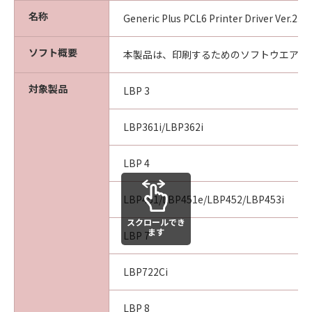
CONSEQUENTIAL DAMAGES, OR PERSONAL
名称
INJURY OR DEATH RESULTING FROM
Generic Plus PCL6 Printer Driver Ver.2.
NEGLIGENCE ON THE PART OF THE SELLER,
SO THE ABOVE LIMITATION OR EXCLUSION
ソフト概要
本製品は、印刷するためのソフトウエアで
MAY NOT APPLY TO YOU.
対象製品
LBP 3
[RELEASE OF LIABILITY] TO THE FULL
EXTENT PERMITTED BY APPLICABLE LAW,
LBP361i/LBP362i
YOU HEREBY RELEASE CANON, CANON'S
SUBSIDIARIES AND AFFILIATES, THEIR
LBP 4
DISTRIBUTORS, DEALERS AND CANON'S
LICENSORS FROM ANY AND ALL LIABILITY
LBP451/LBP451e/LBP452/LBP453i
ARISING FROM OR RELATED TO ALL CLAIMS
CONCERNING THE SOFTWARE OR ITS USE.
スクロールでき
ます
LBP 7
8. TERM
This Agreement is effective upon your
LBP722Ci
acceptance hereof by clicking the button
indicating your acceptance as stated below or
LBP 8