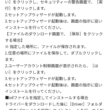
PROVIDING YOU WITH ANY UPDATES, FIXES
い］をクリックし、セキュリティーの警告画面で、［実
OR SUPPORT FOR THE SOFTWARE
行］をクリックします。
HEREUNDER.
2.セットアップウィザードが起動します。
3.セットアップウィザード起動後は、画面の指示に従い
7. DISCLAIMER OF WARRANTIES AND
インストールを行ってください。
LIABILITY
【ファイルのダウンロード画面で、［保存］をクリック
[NO WARRANTY] THE SOFTWARE IS
する場合】
PROVIDED "AS IS" WITHOUT WARRANTY OF
※ 指定した場所に、ファイルが保存されます。
ANY KIND, EITHER EXPRESSED OR IMPLIED,
1.任意の場所にファイルを保存して、ダブルクリックし
INCLUDING, BUT NOT LIMITED TO THE
ます。
IMPLIED WARRANTIES OF MERCHANTABILITY
AND FITNESS FOR A PARTICULAR PURPOSE.
2.ユーザーアカウント制御画面が表示されたら、［は
THE ENTIRE RISK AS TO THE QUALITY AND
い］をクリックします。
PERFORMANCE OF THE SOFTWARE IS WITH
3.セットアップウィザードが起動します。
YOU. SHOULD THE SOFTWARE PROVE
4.セットアップウィザード起動後は、画面の指示に従い
DEFECTIVE, YOU ASSUME THE ENTIRE COST
インストールを行ってください。
OF ALL NECESSARY SERVICING, REPAIR OR
■infファイルを指定してインストールする場合
CORRECTION. SOME STATES OR LEGAL
ドライバーをダウンロードした後に［Driver］フォルダ
JURISDICTIONS DO NOT ALLOW THE