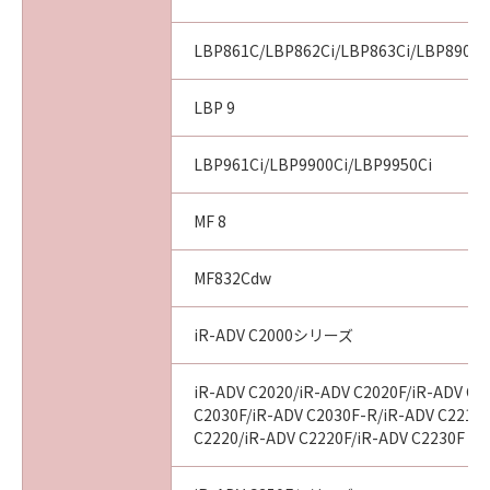
installing the SOFTWARE and remains in
effect until terminated. You may terminate
LBP861C/LBP862Ci/LBP863Ci/LBP8900
this Agreement by destroying the SOFTWARE
including any and all copies thereof.
LBP 9
This Agreement shall also terminate if you fail
to comply with any terms hereof. Upon
LBP961Ci/LBP9900Ci/LBP9950Ci
termination of this Agreement, in addition to
Canon enforcing its respective legal rights,
you must then promptly destroy the
MF 8
SOFTWARE including any and all copies
thereof. Notwithstanding the foregoing,
MF832Cdw
Sections 4, and 7 through 11 shall survive any
termination of this Agreement.
iR-ADV C2000シリーズ
9. U.S. GOVERNMENT RESTRICTED RIGHTS
iR-ADV C2020/iR-ADV C2020F/iR-ADV C2
NOTICE
C2030F/iR-ADV C2030F-R/iR-ADV C2218F
A "US Government End User" shall mean any
C2220/iR-ADV C2220F/iR-ADV C2230F
agency or entity of the government of the
United States. If you are a US Government