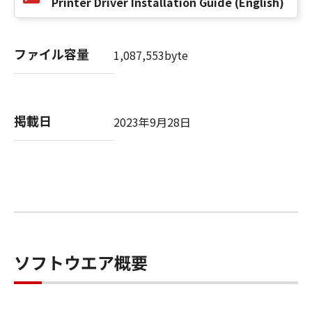
Printer Driver Installation Guide (English)
SUBSIDIARIES OR AFFILIATES, THEIR
DISTRIBUTORS DEALERS OR CANON'S
LICENSORS BE LIABLE FOR ANY DAMAGES
ファイル容量
1,087,553byte
WHATSOEVER (INCLUDING WITHOUT
LIMITATION, LOSS OF BUSINESS PROFITS,
LOSS OF BUSINESS INFORMATION,
BUSINESS INTERRUPTION OR OTHER
掲載日
2023年9月28日
COMPENSATORY, INCIDENTAL OR
CONSEQUENTIAL DAMAGES) ARISING OUT OF
THE SOFTWARE, USE THEREOF OR INABILITY
TO USE THE SOFTWARE EVEN IF EITHER
CANON, CANON'S SUBSIDIARIES OR
AFFILIATES, THEIR DISTRIBUTORS, DEALERS
OR CANON'S LICENSORS HAVE BEEN ADVISED
OF THE POSSIBILITY OF SUCH DAMAGES.
ソフトウエア概要
SOME STATES OR LEGAL JURISDICTIONS DO
NOT ALLOW THE LIMITATION OR EXCLUSION
OF LIABILITY FOR INCIDENTAL OR