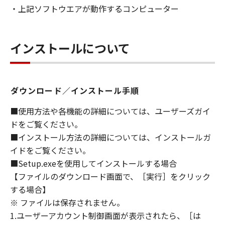
・上記ソフトウエアが動作するコンピューター
granted by Canon to you for any intellectual
property of Canon and its licensors.
5. EXPORT CONTROL
インストールについて
You agree to comply with all export laws and
restrictions and regulations of the country
involved, and not to export or re-export,
ダウンロード／インストール手順
directly or indirectly, the SOFTWARE in
violation of any such laws, restrictions and
■使用方法や各機能の詳細については、ユーザーズガイ
regulations, or without all necessary
ドをご覧ください。
approvals.
■インストール方法の詳細については、インストールガ
イドをご覧ください。
6. SUPPORT AND UPDATE
■Setup.exeを使用してインストールする場合
NEITHER CANON, CANON'S SUBSIDIARIES OR
【ファイルのダウンロード画面で、［実行］をクリック
AFFILIATES, THEIR DISTRIBUTORS, OR
する場合】
DEALERS NOR CANON'S LICENSORS ARE
RESPONSIBLE FOR MAINTAINING OR
※ ファイルは保存されません。
HELPING YOU TO USE THE SOFTWARE, OR
1.ユーザーアカウント制御画面が表示されたら、［は