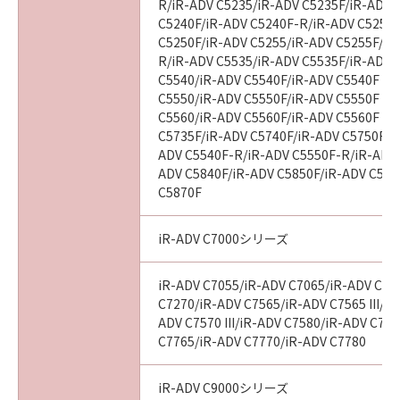
tribunal of competent jurisdiction, such
R/iR-ADV C5235/iR-ADV C5235F/iR-ADV 
section shall be null and void with respect to
C5240F/iR-ADV C5240F-R/iR-ADV C5250/
the jurisdiction of that court or tribunal and
C5250F/iR-ADV C5255/iR-ADV C5255F/iR
R/iR-ADV C5535/iR-ADV C5535F/iR-ADV C
all the remaining provisions hereof shall
C5540/iR-ADV C5540F/iR-ADV C5540F III
remain in full force and effect.
C5550/iR-ADV C5550F/iR-ADV C5550F III
C5560/iR-ADV C5560F/iR-ADV C5560F III
11. ACKNOWLEDGEMENT
C5735F/iR-ADV C5740F/iR-ADV C5750F/i
BY CLICKING THE BUTTON INDICATING
ADV C5540F-R/iR-ADV C5550F-R/iR-ADV 
YOUR ACCEPTANCE AS STATED BELOW OR
ADV C5840F/iR-ADV C5850F/iR-ADV C586
INSTALLING THE SOFTWARE, YOU
C5870F
ACKNOWLEDGE THAT YOU HAVE READ THIS
AGREEMENT, UNDERSTOOD IT, AND AGREE
iR-ADV C7000シリーズ
TO BE BOUND BY ITS TERMS AND
CONDITIONS. YOU ALSO AGREE THAT THIS
iR-ADV C7055/iR-ADV C7065/iR-ADV C72
AGREEMENT IS THE COMPLETE AND
C7270/iR-ADV C7565/iR-ADV C7565 III/iR
EXCLUSIVE STATEMENT OF AGREEMENT
ADV C7570 III/iR-ADV C7580/iR-ADV C7580
C7765/iR-ADV C7770/iR-ADV C7780
BETWEEN YOU AND CANON CONCERNING
THE SUBJECT MATTER HEREOF AND
SUPERSEDES ALL PROPOSALS OR PRIOR
iR-ADV C9000シリーズ