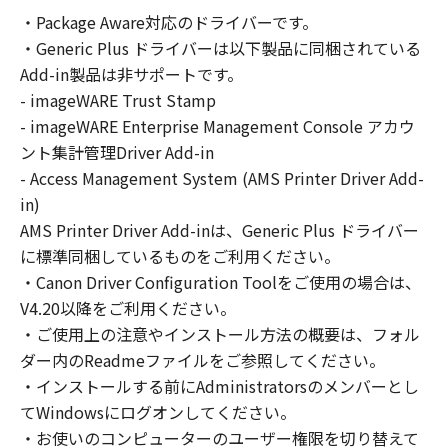
の非独占的権利をお客様に対して許諾します。
・Package Aware対応のドライバーです。
お客様は、また「指定機器」にネットワークを
・Generic Plus ドライバーは以下製品に同梱されている
通じて接続されたコンピューター上で、かかる
コンピューターの使用者に対して「本ソフトウ
Add-in製品は非サポートです。
ェア」を使用させることができますが、かかる
- imageWARE Trust Stamp
コンピューターの使用者に本契約書上の義務お
- imageWARE Enterprise Management Console アカウ
よび条件を遵守させるとともに、その履行に関
ント集計管理Driver Add-in
し全責任を負うことを条件とします。
- Access Management System (AMS Printer Driver Add-
(2) お客様は、上記(1)に基づいて「本ソフトウ
in)
ェア」を使用するためのバックアップとして、
AMS Printer Driver Add-inは、Generic Plus ドライバー
「本ソフトウェア」を１部、複製することがで
に標準同梱しているものをご利用ください。
きます。
・Canon Driver Configuration Toolをご使用の場合は、
(3) 上記(1)および(2)に定める場合を除き、キヤ
V4.20以降をご利用ください。
ノンまたはキヤノンのライセンサーのいかなる
・ご使用上の注意やインストール方法の概要は、フォル
知的財産権も、明示たると黙示たるとを問わ
ダー内のReadmeファイルをご参照してください。
ず、本契約書によってお客様に譲渡あるいは許
諾されるものではありません。
・インストールする前にAdministratorsのメンバーとし
てWindowsにログオンしてください。
２．制限
・お使いのコンピューターのユーザー権限を切り替えて