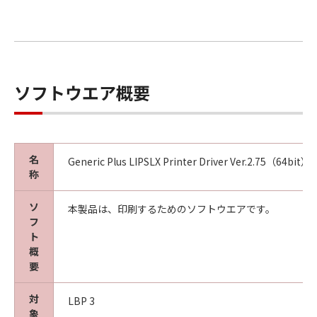
ソフトウエア概要
名
Generic Plus LIPSLX Printer Driver Ver.2.75（64bit）
称
ソ
本製品は、印刷するためのソフトウエアです。
フ
ト
概
要
対
LBP 3
象