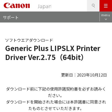
検
このページの本文へ
メ
索
ロ
ニ
menu
サポート
ー
ュ
カ
ー
ル
ナ
ソフトウエアダウンロード
ビ
Generic Plus LIPSLX Printer
Driver Ver.2.75（64bit）
更新日：2023年10月12日
ダウンロード前に下記の使用許諾契約書を必ずお読みく
ださい。
ダウンロードを開始された場合には本許諾書に同意され
たものとさせていただきます。