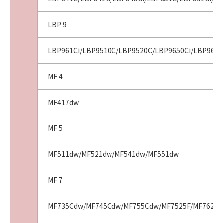
LBP 9
LBP961Ci/LBP9510C/LBP9520C/LBP9650Ci/LBP9660
MF 4
MF417dw
MF 5
MF511dw/MF521dw/MF541dw/MF551dw
MF 7
MF735Cdw/MF745Cdw/MF755Cdw/MF7525F/MF7625F