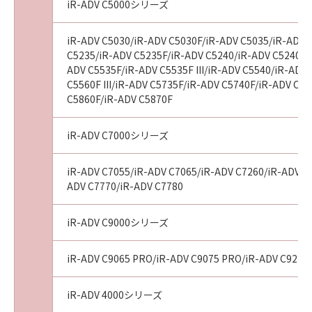
iR-ADV C5000シリーズ
iR-ADV C5030/iR-ADV C5030F/iR-ADV C5035/iR-ADV 
C5235/iR-ADV C5235F/iR-ADV C5240/iR-ADV C5240F/
ADV C5535F/iR-ADV C5535F III/iR-ADV C5540/iR-ADV 
C5560F III/iR-ADV C5735F/iR-ADV C5740F/iR-ADV C
C5860F/iR-ADV C5870F
iR-ADV C7000シリーズ
iR-ADV C7055/iR-ADV C7065/iR-ADV C7260/iR-ADV C72
ADV C7770/iR-ADV C7780
iR-ADV C9000シリーズ
iR-ADV C9065 PRO/iR-ADV C9075 PRO/iR-ADV C9270
iR-ADV 4000シリーズ