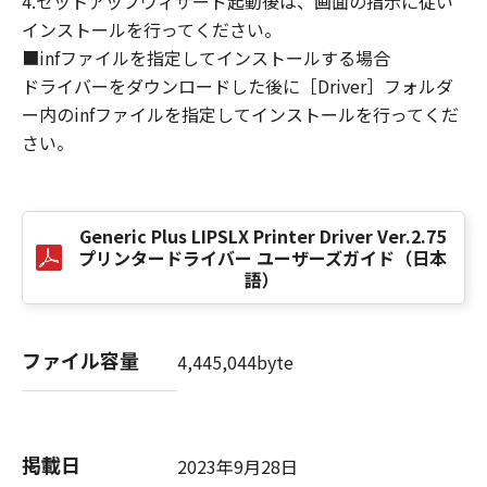
4.セットアップウィザード起動後は、画面の指示に従い
損害の可能性について知らされていた場合でも
インストールを行ってください。
同様です。
■infファイルを指定してインストールする場合
(3) キヤノン、キヤノンのライセンサー、キヤノ
ドライバーをダウンロードした後に［Driver］フォルダ
ンの子会社、キヤノンの関連会社、それらの販
ー内のinfファイルを指定してインストールを行ってくだ
売代理店または販売店のいずれも、「本ソフト
ウェア」、または「本ソフトウェア」の使用に
さい。
起因または関連してお客様と第三者との間に生
じたいかなる紛争についても、一切責任を負わ
ないものとします。
Generic Plus LIPSLX Printer Driver Ver.2.75
プリンタードライバー ユーザーズガイド（日本
８．契約期間
語）
(1) 本契約書は、お客様が、『同意』を示す下
記のボタンをクリックした時点、または「本ソ
フトウェア」をインストールした時点で発効
ファイル容量
4,445,044byte
し、下記(2)または(3)により終了されるまで有
効に存続します。
(2) お客様は、「本ソフトウェア」およびその
複製物のすべてを廃棄および消去することによ
掲載日
2023年9月28日
り、本契約書を終了させることができます。