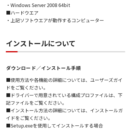
・Windows Server 2008 64bit
ライセンサーに帰属します。
■ハードウエア
５．輸出
・上記ソフトウエアが動作するコンピューター
お客様は、日本国政府または関連する外国政府
より必要な許可等を得ることなしに、「本ソフ
トウェア」の全部または一部を、直接または間
インストールについて
接に輸出してはなりません。
６．サポートおよびアップデート
ダウンロード／インストール手順
キヤノン、キヤノンの子会社、関係会社、それ
らの販売代理店および販売店、並びにキヤノン
■使用方法や各機能の詳細については、ユーザーズガイ
のライセンサーは、お客様による「本ソフトウ
ドをご覧ください。
ェア」の使用を支援すること、および「本ソフ
■ドライバーで用意されている構成プロファイルは、下
トウェア」に対してアップデート、バグの修正
記ファイルをご覧ください。
あるいはサポートを行うことについて、いかな
■インストール方法の詳細については、インストールガ
る責任も負うものではありません。
イドをご覧ください。
７．保証の否認・免責
■Setup.exeを使用してインストールする場合