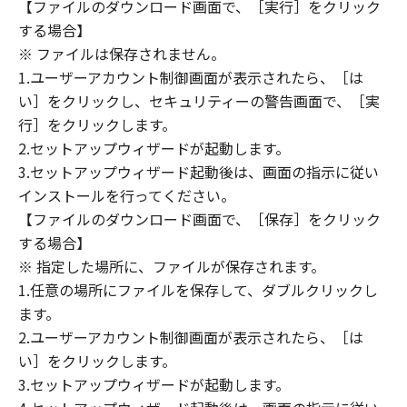
(1) 「本ソフトウェア」は、『現状のまま』の
【ファイルのダウンロード画面で、［実行］をクリック
状態で使用許諾されます。キヤノン、キヤノン
する場合】
のライセンサー、キヤノンの子会社、キヤノン
※ ファイルは保存されません。
の関連会社、それらの販売代理店または販売店
1.ユーザーアカウント制御画面が表示されたら、［は
のいずれも、「本ソフトウェア」に関して、商
い］をクリックし、セキュリティーの警告画面で、［実
品性および特定の目的への適合性の保証を含
行］をクリックします。
め、いかなる保証も、明示たると黙示たるとを
2.セットアップウィザードが起動します。
問わず一切しないものとします。
3.セットアップウィザード起動後は、画面の指示に従い
(2) キヤノン、キヤノンのライセンサー、キヤノ
インストールを行ってください。
ンの子会社、キヤノンの関連会社、それらの販
【ファイルのダウンロード画面で、［保存］をクリック
売代理店または販売店のいずれも、「本ソフト
ウェア」の使用または使用不能から生ずるいか
する場合】
なる損害（逸失利益およびその他の派生的また
※ 指定した場所に、ファイルが保存されます。
は付随的な損害を含むがこれらに限定されない
1.任意の場所にファイルを保存して、ダブルクリックし
全ての損害を言います。）について、適用法で
ます。
認められる限り、一切の責任を負わないものと
2.ユーザーアカウント制御画面が表示されたら、［は
します。たとえ、キヤノン、キヤノンのライセ
い］をクリックします。
ンサー、キヤノンの子会社、キヤノンの関連会
3.セットアップウィザードが起動します。
社、それらの販売代理店または販売店がかかる