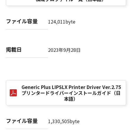
computer software" and "commercial
computer software documentation," as such
terms are used in 48 C.F.R. 12.212 (Sept 1995).
ファイル容量
Consistent with 48 C.F.R. 12.212 and 48 C.F.R.
124,011byte
227.7202-1 through 227.7202-4 (June 1995),
all U.S. Government End Users shall acquire
the SOFTWARE with only those rights set
掲載日
forth herein. The manufacturer is Canon
2023年9月28日
Inc./30-2, Shimomaruko 3-chome, Ohta-ku,
Tokyo 146-8501, Japan.
本条項中で使用される"the SOFTWARE"とは、
本契約書中で定義される「本ソフトウェア」を
意味し、指し示すものとします。
Generic Plus LIPSLX Printer Driver Ver.2.75
プリンタードライバーインストールガイド（日
本語）
10．分離可能性
本契約書のいずれかの条項またはその一部が法
律により無効であると決定された場合でも、そ
ファイル容量
の他の条項は完全に有効に存続するものとしま
1,330,505byte
す。