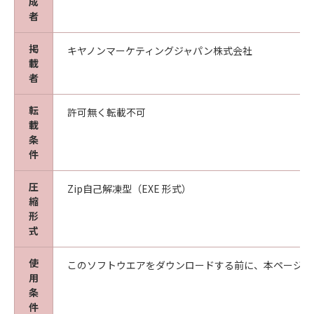
成
者
掲
キヤノンマーケティングジャパン株式会社
載
者
転
許可無く転載不可
載
条
件
圧
Zip自己解凍型（EXE 形式）
縮
形
式
使
このソフトウエアをダウンロードする前に、本ページ冒
用
条
件