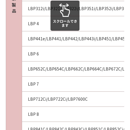
製
LBP312i/LBP321/LBP322i/LBP351i/LBP352i/LBP361i
品
スクロールでき
LBP 4
ます
LBP441e/LBP441/LBP442/LBP443i/LBP451/LBP451e
LBP 6
LBP652C/LBP654C/LBP662C/LBP664C/LBP672C/LBP
LBP 7
LBP712Ci/LBP722Ci/LBP7600C
LBP 8
LBP841C/LBP842C/LBP843Ci/LBP851C/LBP852Ci/LB