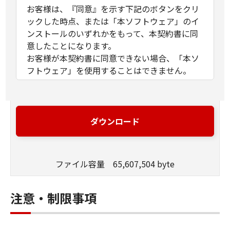
お客様は、『同意』を示す下記のボタンをクリ
ックした時点、または「本ソフトウェア」のイ
ンストールのいずれかをもって、本契約書に同
意したことになります。
お客様が本契約書に同意できない場合、「本ソ
フトウェア」を使用することはできません。
１．許諾
(1) キヤノンは、お客様が「キヤノン製品」を利
用する目的のために、「キヤノン製品」に直接
ダウンロード
またはネットワークを通じ接続される複数のコ
ンピューター（以下「指定機器」と言いま
す。）において、「本ソフトウェア」を使用
ファイル容量 65,607,504 byte
（本契約書においては、「本ソフトウェア」を
コンピューターの記憶媒体上にインストールす
ること、またはコンピューターにおいて表示す
注意・制限事項
ること、アクセスすること、もしくは実行する
ことのいずれも含むものとします。）するため