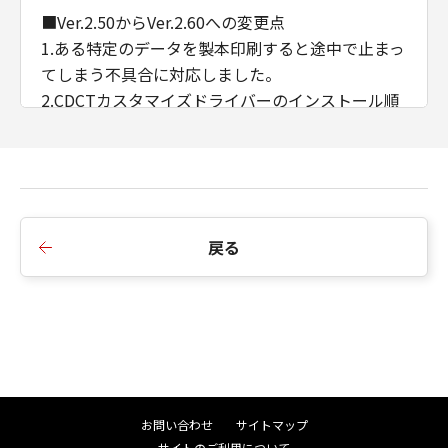
■Ver.2.50からVer.2.60への変更点
1.ある特定のデータを製本印刷すると途中で止まっ
てしまう不具合に対応しました。
2.CDCTカスタマイズドライバーのインストール順
序の制限を廃止しました。
3.AMSのWSD/IPP接続時のIPアドレス/ホスト名の
取得に対応しました。
■Ver.2.40からVer.2.50への変更点
戻る
1.インストーラーのダイアログ背景画像、アイコン
を変更しました。
2.インストーラーの探索時にSNMPコミュニティ名
を設定できるよう変更しました。
3.iPR C910/ C810/ C710/ C660において、マッチン
グモードにドライバー補正を追加しました。
4.印刷色に合わせたプレビュー機能を削除しまし
お問い合わせ
サイトマップ
た。
サイトのご利用について