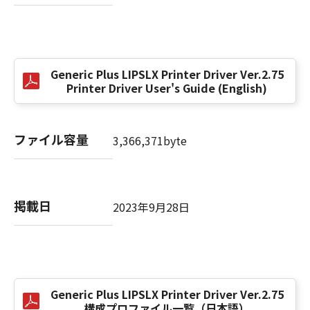
(3) お客様が本契約書のいずれかの条項に違反
した場合、本契約書は直ちに終了します。
(4) お客様は、上記(3)によって本契約書が終了
した場合、速やかに、「本ソフトウェア」およ
Generic Plus LIPSLX Printer Driver Ver.2.75
びその複製物のすべてを廃棄または消去するも
Printer Driver User's Guide (English)
のとします。
(5) 上記にかかわらず、本契約書第2条、第4条
から第7条まで、第8条第4項および第10条の規
ファイル容量
3,366,371byte
定は、本契約書の終了後も効力を有します。
９．U.S. GOVERNMENT RESTRICTED RIGHTS
NOTICE
掲載日
2023年9月28日
“米国政府エンドユーザー”とは、米国政府の機
関また団体を意味します。もしお客様が米国政
府エンドユーザーである場合、以下の規定が適
用されます：The SOFTWARE is a "commercial
item," as that term is defined at 48 C.F.R.
2.101 (Oct 1995), consisting of "commercial
Generic Plus LIPSLX Printer Driver Ver.2.75
構成プロファイル一覧（日本語）