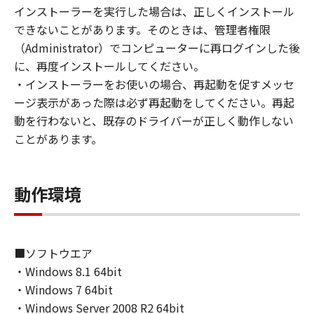
(1) お客様は、再使用許諾、譲渡、販売、頒
インストーラーを実行した場合は、正しくインストール
布、リースもしくは貸与その他の方法により、
できないことがあります。そのときは、管理者権限
第三者に「本ソフトウェア」を使用させること
（Administrator）でコンピューターに再ログインした後
はできません。
に、再度インストールしてください。
(2) お客様は、「本ソフトウェア」の全部また
・インストーラーをお使いの場合、再起動を促すメッセ
は一部を修正、改変、逆コンパイル、逆アセン
ージ表示があった際は必ず再起動をしてください。再起
ブル、その他リバースエンジニアリング等する
動を行わないと、既存のドライバーが正しく動作しない
ことはできません。また第三者にこのような行
ことがあります。
為をさせてはなりません。
３．著作権表示
動作環境
お客様は、「本ソフトウェア」に含まれるキヤ
ノンまたはキヤノンのライセンサーの著作権表
示を変更し、除去しもしくは削除してはなりま
せん。
■ソフトウエア
・Windows 8.1 64bit
４．所有権
・Windows 7 64bit
「本ソフトウェア」に係る権原および所有権
・Windows Server 2008 R2 64bit
は、その内容によりキヤノンまたはキヤノンの