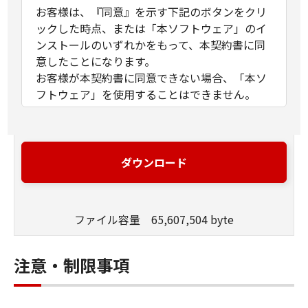
お客様は、『同意』を示す下記のボタンをクリ
ックした時点、または「本ソフトウェア」のイ
ンストールのいずれかをもって、本契約書に同
意したことになります。
お客様が本契約書に同意できない場合、「本ソ
フトウェア」を使用することはできません。
１．許諾
(1) キヤノンは、お客様が「キヤノン製品」を利
用する目的のために、「キヤノン製品」に直接
ダウンロード
またはネットワークを通じ接続される複数のコ
ンピューター（以下「指定機器」と言いま
す。）において、「本ソフトウェア」を使用
ファイル容量 65,607,504 byte
（本契約書においては、「本ソフトウェア」を
コンピューターの記憶媒体上にインストールす
ること、またはコンピューターにおいて表示す
注意・制限事項
ること、アクセスすること、もしくは実行する
ことのいずれも含むものとします。）するため