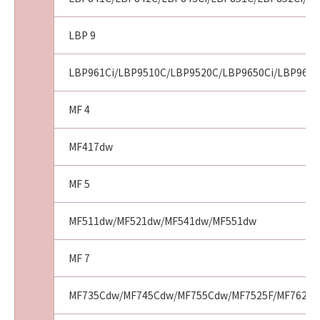
LBP 9
LBP961Ci/LBP9510C/LBP9520C/LBP9650Ci/LBP9660
MF 4
MF417dw
MF 5
MF511dw/MF521dw/MF541dw/MF551dw
MF 7
MF735Cdw/MF745Cdw/MF755Cdw/MF7525F/MF7625F