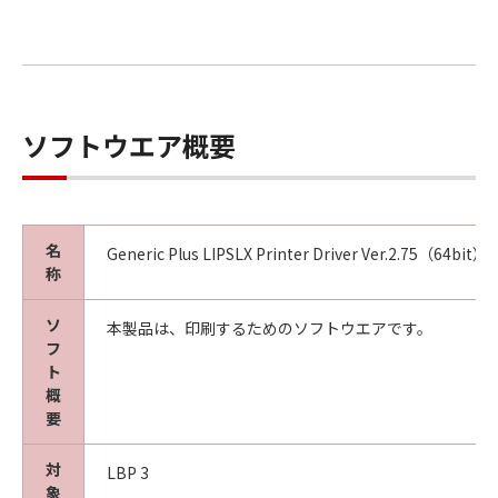
ソフトウエア概要
名
Generic Plus LIPSLX Printer Driver Ver.2.75（64bit）
称
ソ
本製品は、印刷するためのソフトウエアです。
フ
ト
概
要
対
LBP 3
象