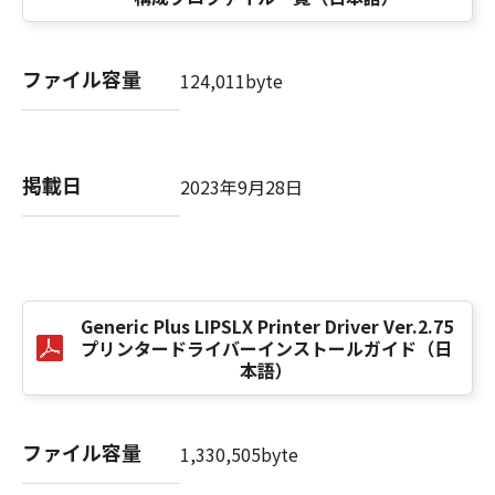
computer software" and "commercial
computer software documentation," as such
terms are used in 48 C.F.R. 12.212 (Sept 1995).
ファイル容量
Consistent with 48 C.F.R. 12.212 and 48 C.F.R.
124,011byte
227.7202-1 through 227.7202-4 (June 1995),
all U.S. Government End Users shall acquire
the SOFTWARE with only those rights set
掲載日
forth herein. The manufacturer is Canon
2023年9月28日
Inc./30-2, Shimomaruko 3-chome, Ohta-ku,
Tokyo 146-8501, Japan.
本条項中で使用される"the SOFTWARE"とは、
本契約書中で定義される「本ソフトウェア」を
意味し、指し示すものとします。
Generic Plus LIPSLX Printer Driver Ver.2.75
プリンタードライバーインストールガイド（日
本語）
10．分離可能性
本契約書のいずれかの条項またはその一部が法
律により無効であると決定された場合でも、そ
ファイル容量
の他の条項は完全に有効に存続するものとしま
1,330,505byte
す。