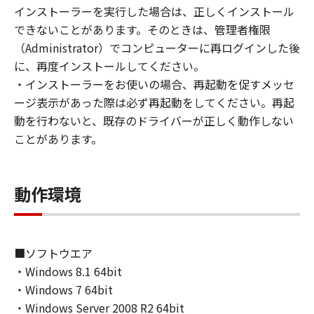
(1) お客様は、再使用許諾、譲渡、販売、頒
インストーラーを実行した場合は、正しくインストール
布、リースもしくは貸与その他の方法により、
できないことがあります。そのときは、管理者権限
第三者に「本ソフトウェア」を使用させること
（Administrator）でコンピューターに再ログインした後
はできません。
に、再度インストールしてください。
(2) お客様は、「本ソフトウェア」の全部また
・インストーラーをお使いの場合、再起動を促すメッセ
は一部を修正、改変、逆コンパイル、逆アセン
ージ表示があった際は必ず再起動をしてください。再起
ブル、その他リバースエンジニアリング等する
動を行わないと、既存のドライバーが正しく動作しない
ことはできません。また第三者にこのような行
ことがあります。
為をさせてはなりません。
３．著作権表示
動作環境
お客様は、「本ソフトウェア」に含まれるキヤ
ノンまたはキヤノンのライセンサーの著作権表
示を変更し、除去しもしくは削除してはなりま
せん。
■ソフトウエア
・Windows 8.1 64bit
４．所有権
・Windows 7 64bit
「本ソフトウェア」に係る権原および所有権
・Windows Server 2008 R2 64bit
は、その内容によりキヤノンまたはキヤノンの