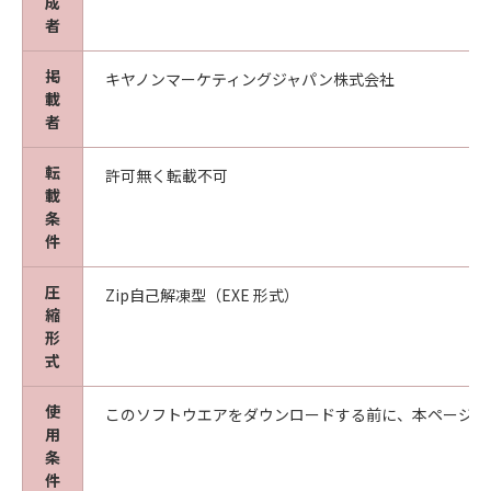
成
者
掲
キヤノンマーケティングジャパン株式会社
載
者
転
許可無く転載不可
載
条
件
圧
Zip自己解凍型（EXE 形式）
縮
形
式
使
このソフトウエアをダウンロードする前に、本ページ冒
用
条
件