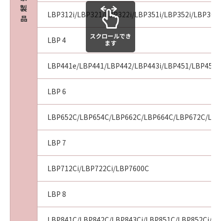
製
LBP312i/LBP321/LBP322i/LBP351i/LBP352i/LBP361i
品
スクロールでき
LBP 4
ます
LBP441e/LBP441/LBP442/LBP443i/LBP451/LBP451e
LBP 6
LBP652C/LBP654C/LBP662C/LBP664C/LBP672C/LBP
LBP 7
LBP712Ci/LBP722Ci/LBP7600C
LBP 8
LBP841C/LBP842C/LBP843Ci/LBP851C/LBP852Ci/LB