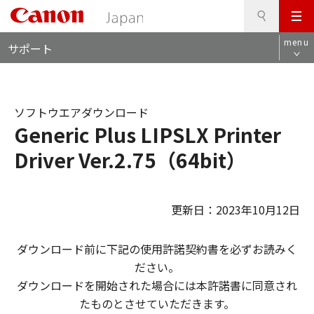
検
このページの本文へ
メ
索
ロ
ニ
menu
サポート
ー
ュ
カ
ー
ル
ナ
ソフトウエアダウンロード
ビ
Generic Plus LIPSLX Printer
Driver Ver.2.75（64bit）
更新日：2023年10月12日
ダウンロード前に下記の使用許諾契約書を必ずお読みく
ださい。
ダウンロードを開始された場合には本許諾書に同意され
たものとさせていただきます。