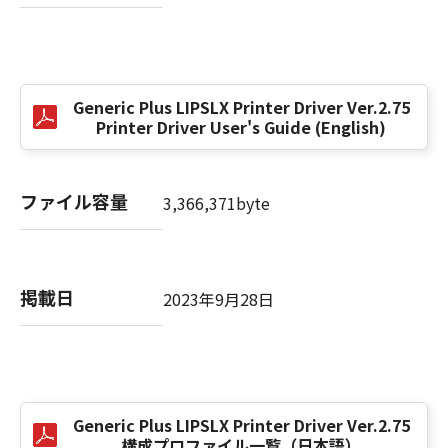
(3) お客様が本契約書のいずれかの条項に違反
した場合、本契約書は直ちに終了します。
(4) お客様は、上記(3)によって本契約書が終了
した場合、速やかに、「本ソフトウェア」およ
Generic Plus LIPSLX Printer Driver Ver.2.75
びその複製物のすべてを廃棄または消去するも
Printer Driver User's Guide (English)
のとします。
(5) 上記にかかわらず、本契約書第2条、第4条
から第7条まで、第8条第4項および第10条の規
ファイル容量
3,366,371byte
定は、本契約書の終了後も効力を有します。
９．U.S. GOVERNMENT RESTRICTED RIGHTS
NOTICE
掲載日
2023年9月28日
“米国政府エンドユーザー”とは、米国政府の機
関また団体を意味します。もしお客様が米国政
府エンドユーザーである場合、以下の規定が適
用されます：The SOFTWARE is a "commercial
item," as that term is defined at 48 C.F.R.
2.101 (Oct 1995), consisting of "commercial
Generic Plus LIPSLX Printer Driver Ver.2.75
構成プロファイル一覧（日本語）