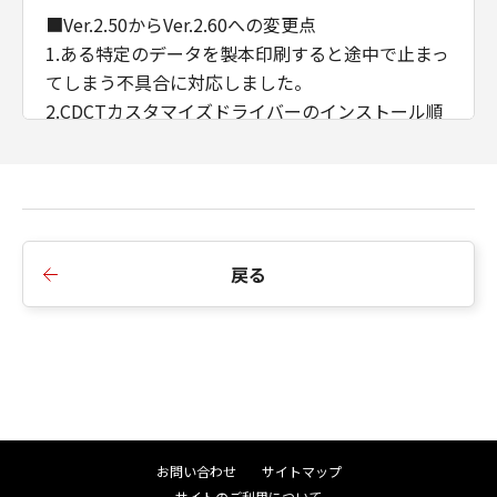
■Ver.2.50からVer.2.60への変更点
1.ある特定のデータを製本印刷すると途中で止まっ
てしまう不具合に対応しました。
2.CDCTカスタマイズドライバーのインストール順
序の制限を廃止しました。
3.AMSのWSD/IPP接続時のIPアドレス/ホスト名の
取得に対応しました。
■Ver.2.40からVer.2.50への変更点
戻る
1.インストーラーのダイアログ背景画像、アイコン
を変更しました。
2.インストーラーの探索時にSNMPコミュニティ名
を設定できるよう変更しました。
3.iPR C910/ C810/ C710/ C660において、マッチン
グモードにドライバー補正を追加しました。
4.印刷色に合わせたプレビュー機能を削除しまし
お問い合わせ
サイトマップ
た。
サイトのご利用について