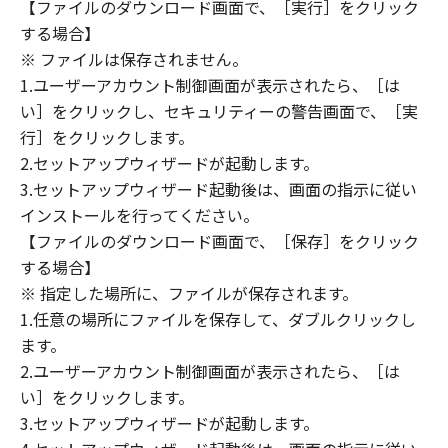
(1) 「本ソフトウェア」は、『現状のまま』の
【ファイルのダウンロード画面で、［実行］をクリック
状態で使用許諾されます。キヤノン、キヤノン
する場合】
のライセンサー、キヤノンの子会社、キヤノン
※ ファイルは保存されません。
の関連会社、それらの販売代理店または販売店
1.ユーザーアカウント制御画面が表示されたら、［は
のいずれも、「本ソフトウェア」に関して、商
い］をクリックし、セキュリティーの警告画面で、［実
品性および特定の目的への適合性の保証を含
行］をクリックします。
め、いかなる保証も、明示たると黙示たるとを
2.セットアップウィザードが起動します。
問わず一切しないものとします。
3.セットアップウィザード起動後は、画面の指示に従い
(2) キヤノン、キヤノンのライセンサー、キヤノ
インストールを行ってください。
ンの子会社、キヤノンの関連会社、それらの販
【ファイルのダウンロード画面で、［保存］をクリック
売代理店または販売店のいずれも、「本ソフト
ウェア」の使用または使用不能から生ずるいか
する場合】
なる損害（逸失利益およびその他の派生的また
※ 指定した場所に、ファイルが保存されます。
は付随的な損害を含むがこれらに限定されない
1.任意の場所にファイルを保存して、ダブルクリックし
全ての損害を言います。）について、適用法で
ます。
認められる限り、一切の責任を負わないものと
2.ユーザーアカウント制御画面が表示されたら、［は
します。たとえ、キヤノン、キヤノンのライセ
い］をクリックします。
ンサー、キヤノンの子会社、キヤノンの関連会
3.セットアップウィザードが起動します。
社、それらの販売代理店または販売店がかかる