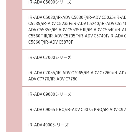
iR-ADV C5000シリーズ
iR-ADV C5030/iR-ADV C5030F/iR-ADV C5035/iR-ADV 
C5235/iR-ADV C5235F/iR-ADV C5240/iR-ADV C5240F/
ADV C5535F/iR-ADV C5535F III/iR-ADV C5540/iR-ADV 
C5560F III/iR-ADV C5735F/iR-ADV C5740F/iR-ADV C
C5860F/iR-ADV C5870F
iR-ADV C7000シリーズ
iR-ADV C7055/iR-ADV C7065/iR-ADV C7260/iR-ADV C72
ADV C7770/iR-ADV C7780
iR-ADV C9000シリーズ
iR-ADV C9065 PRO/iR-ADV C9075 PRO/iR-ADV C9270
iR-ADV 4000シリーズ