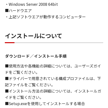
・Windows Server 2008 64bit
ライセンサーに帰属します。
■ハードウエア
５．輸出
・上記ソフトウエアが動作するコンピューター
お客様は、日本国政府または関連する外国政府
より必要な許可等を得ることなしに、「本ソフ
トウェア」の全部または一部を、直接または間
インストールについて
接に輸出してはなりません。
６．サポートおよびアップデート
ダウンロード／インストール手順
キヤノン、キヤノンの子会社、関係会社、それ
らの販売代理店および販売店、並びにキヤノン
■使用方法や各機能の詳細については、ユーザーズガイ
のライセンサーは、お客様による「本ソフトウ
ドをご覧ください。
ェア」の使用を支援すること、および「本ソフ
■ドライバーで用意されている構成プロファイルは、下
トウェア」に対してアップデート、バグの修正
記ファイルをご覧ください。
あるいはサポートを行うことについて、いかな
■インストール方法の詳細については、インストールガ
る責任も負うものではありません。
イドをご覧ください。
７．保証の否認・免責
■Setup.exeを使用してインストールする場合