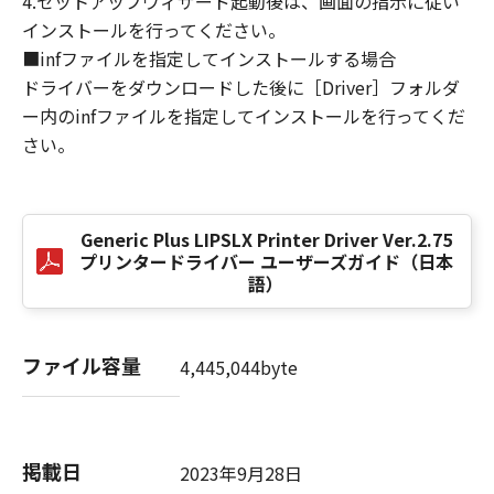
4.セットアップウィザード起動後は、画面の指示に従い
損害の可能性について知らされていた場合でも
インストールを行ってください。
同様です。
■infファイルを指定してインストールする場合
(3) キヤノン、キヤノンのライセンサー、キヤノ
ドライバーをダウンロードした後に［Driver］フォルダ
ンの子会社、キヤノンの関連会社、それらの販
ー内のinfファイルを指定してインストールを行ってくだ
売代理店または販売店のいずれも、「本ソフト
ウェア」、または「本ソフトウェア」の使用に
さい。
起因または関連してお客様と第三者との間に生
じたいかなる紛争についても、一切責任を負わ
ないものとします。
Generic Plus LIPSLX Printer Driver Ver.2.75
プリンタードライバー ユーザーズガイド（日本
８．契約期間
語）
(1) 本契約書は、お客様が、『同意』を示す下
記のボタンをクリックした時点、または「本ソ
フトウェア」をインストールした時点で発効
ファイル容量
4,445,044byte
し、下記(2)または(3)により終了されるまで有
効に存続します。
(2) お客様は、「本ソフトウェア」およびその
複製物のすべてを廃棄および消去することによ
掲載日
2023年9月28日
り、本契約書を終了させることができます。