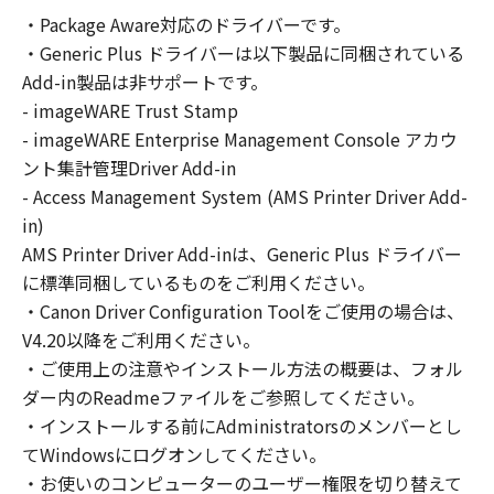
の非独占的権利をお客様に対して許諾します。
・Package Aware対応のドライバーです。
お客様は、また「指定機器」にネットワークを
・Generic Plus ドライバーは以下製品に同梱されている
通じて接続されたコンピューター上で、かかる
コンピューターの使用者に対して「本ソフトウ
Add-in製品は非サポートです。
ェア」を使用させることができますが、かかる
- imageWARE Trust Stamp
コンピューターの使用者に本契約書上の義務お
- imageWARE Enterprise Management Console アカウ
よび条件を遵守させるとともに、その履行に関
ント集計管理Driver Add-in
し全責任を負うことを条件とします。
- Access Management System (AMS Printer Driver Add-
(2) お客様は、上記(1)に基づいて「本ソフトウ
in)
ェア」を使用するためのバックアップとして、
AMS Printer Driver Add-inは、Generic Plus ドライバー
「本ソフトウェア」を１部、複製することがで
に標準同梱しているものをご利用ください。
きます。
・Canon Driver Configuration Toolをご使用の場合は、
(3) 上記(1)および(2)に定める場合を除き、キヤ
V4.20以降をご利用ください。
ノンまたはキヤノンのライセンサーのいかなる
・ご使用上の注意やインストール方法の概要は、フォル
知的財産権も、明示たると黙示たるとを問わ
ダー内のReadmeファイルをご参照してください。
ず、本契約書によってお客様に譲渡あるいは許
諾されるものではありません。
・インストールする前にAdministratorsのメンバーとし
てWindowsにログオンしてください。
２．制限
・お使いのコンピューターのユーザー権限を切り替えて