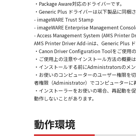
・Package Aware対応のドライバーです。
とはできません。
・Generic Plus ドライバーは以下製品に同
(2) お客様は、「本ソフトウェア
- imageWARE Trust Stamp
することはできません。また第三者
- imageWARE Enterprise Management Co
- Access Management System (AMS Printer Dr
３．著作権表示
お客様は、「本ソフトウェア」に含
AMS Printer Driver Add-inは、Gen
りません。
・Canon Driver Configuration Too
・ご使用上の注意やインストール方法の概要は
４．所有権
・インストールする前にAdministrators
「本ソフトウェア」に係る権原およ
・お使いのコンピューターのユーザー権限を切
者権限（Administrator）でコンピュー
５．輸出
・インストーラーをお使いの場合、再起動を促
お客様は、日本国政府または関連す
動作しないことがあります。
は間接に輸出してはなりません。
６．サポートおよびアップデート
動作環境
キヤノン、キヤノンの子会社、関係
トウェア」の使用を支援すること、