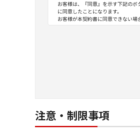
お客様は、『同意』を示す下記のボ
に同意したことになります。
お客様が本契約書に同意できない場
１．許諾
(1) キヤノンは、お客様が「キヤ
数のコンピューター（以下「指定機
ア」をコンピューターの記憶媒体上
は実行することのいずれも含むもの
ネットワークを通じて接続されたコ
できますが、かかるコンピューター
条件とします。
(2) お客様は、上記(1)に基づ
ができます。
(3) 上記(1)および(2)に定め
注意・制限事項
わず、本契約書によってお客様に譲
２．制限
(1) お客様は、再使用許諾、譲渡