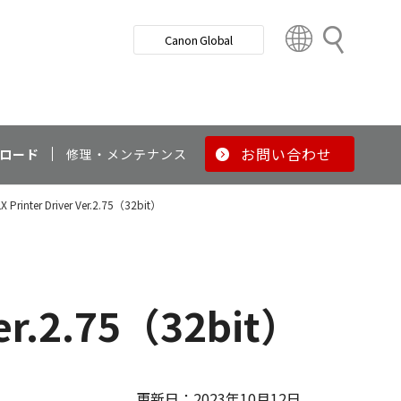
検
Canon Global
索
C
o
u
n
t
r
お問い合わせ
ロード
修理・メンテナンス
y
&
LX Printer Driver Ver.2.75（32bit）
R
e
g
i
o
Ver.2.75（32bit）
n
更新日：2023年10月12日