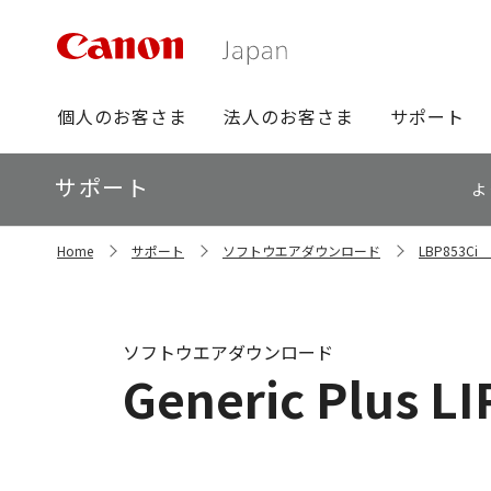
グ
個人のお客さま
法人のお客さま
サポート
ロ
ー
ロ
サポート
バ
よ
ー
ル
カ
ナ
サ
ル
Home
サポート
ソフトウエアダウンロード
LBP853
イ
ビ
ナ
ト
ビ
内
の
現
ソフトウエアダウンロード
在
Generic Plus LI
位
置