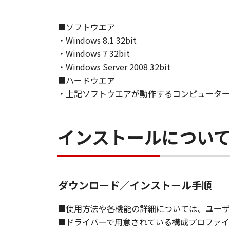
て、いかなる責任も負うものではあ
■ソフトウエア
７．保証の否認・免責
(1) 「本ソフトウェア」は、『現
・Windows 8.1 32bit
ノンの関連会社、それらの販売代理
・Windows 7 32bit
証を含め、いかなる保証も、明示た
・Windows Server 2008 32bit
(2) キヤノン、キヤノンのライセ
■ハードウエア
ソフトウェア」の使用または使用不
・上記ソフトウエアが動作するコンピューター
定されない全ての損害を言います。
ヤノンのライセンサー、キヤノンの
されていた場合でも同様です。
インストールについ
(3) キヤノン、キヤノンのライセ
ソフトウェア」、または「本ソフト
責任を負わないものとします。
ダウンロード／インストール手順
８．契約期間
(1) 本契約書は、お客様が、『同
■使用方法や各機能の詳細については、ユーザ
効し、下記(2)または(3)により終
■ドライバーで用意されている構成プロファイ
(2) お客様は、「本ソフトウェア