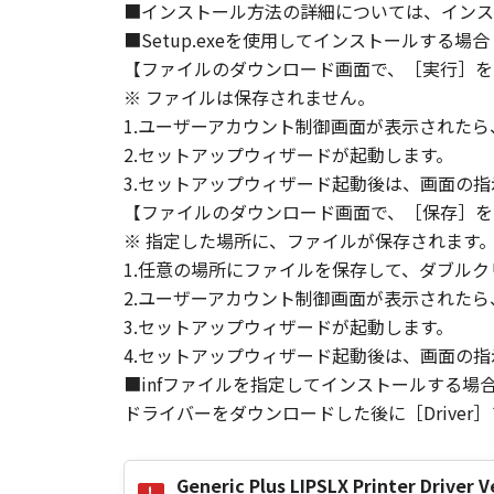
■インストール方法の詳細については、インス
す。
■Setup.exeを使用してインストールする場合
(3) お客様が本契約書のいずれか
(4) お客様は、上記(3)によっ
【ファイルのダウンロード画面で、［実行］を
るものとします。
※ ファイルは保存されません。
(5) 上記にかかわらず、本契約書第
1.ユーザーアカウント制御画面が表示された
す。
2.セットアップウィザードが起動します。
3.セットアップウィザード起動後は、画面の
９．U.S. GOVERNMENT RESTRICTE
【ファイルのダウンロード画面で、［保存］を
“米国政府エンドユーザー”とは、
※ 指定した場所に、ファイルが保存されます
が適用されます：The SOFTWARE is a "comme
1.任意の場所にファイルを保存して、ダブルク
"commercial computer software" an
2.ユーザーアカウント制御画面が表示された
(Sept 1995). Consistent with 48 C.F
3.セットアップウィザードが起動します。
Users shall acquire the SOFTWARE w
4.セットアップウィザード起動後は、画面の
chome, Ohta-ku, Tokyo 146-8501, 
■infファイルを指定してインストールする場
本条項中で使用される"the SOF
ドライバーをダウンロードした後に［Driver
10．分離可能性
本契約書のいずれかの条項またはそ
Generic Plus LIPSLX Printer Dri
します。