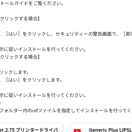
トールガイドをご覧ください。
の条項に違反した場合、本契約書は直ちに終了します。
て本契約書が終了した場合、速やかに、「本ソフトウェア」および
クリックする場合】
2条、第4条から第7条まで、第8条第4項および第10条の規定
ら、［はい］をクリックし、セキュリティーの警告画面で、［実
指示に従いインストールを行ってください。
D RIGHTS NOTICE
クリックする場合】
米国政府の機関また団体を意味します。もしお客様が米国政府エ
。
rcial item," as that term is defined at 48 C.F.R. 2.101
リックします。
d "commercial computer software documentation," as such 
ら、［はい］をクリックします。
.R. 12.212 and 48 C.F.R. 227.7202-1 through 227.7202-4 (Jun
ith only those rights set forth herein. The manufacturer is
指示に従いインストールを行ってください。
Japan.
合
TWARE"とは、本契約書中で定義される「本ソフトウェア」を意
］フォルダー内のinfファイルを指定してインストールを行って
の一部が法律により無効であると決定された場合でも、その他
ver Ver.2.75 プリンタードライバ
Generic Plus LIPSL