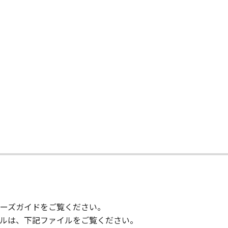
りません。
状のまま』の状態で使用許諾されます。キヤノン、キヤノンのラ
店または販売店のいずれも、「本ソフトウェア」に関して、商
ると黙示たるとを問わず一切しないものとします。
ンサー、キヤノンの子会社、キヤノンの関連会社、それらの販売
能から生ずるいかなる損害（逸失利益およびその他の派生的ま
）について、適用法で認められる限り、一切の責任を負わない
子会社、キヤノンの関連会社、それらの販売代理店または販売
て
ンサー、キヤノンの子会社、キヤノンの関連会社、それらの販売
ウェア」の使用に起因または関連してお客様と第三者との間に
意』を示す下記のボタンをクリックした時点、または「本ソフト
ーズガイドをご覧ください。
了されるまで有効に存続します。
ルは、下記ファイルをご覧ください。
」およびその複製物のすべてを廃棄および消去することにより、