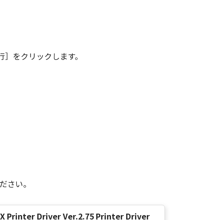
その複製物のすべてを廃棄または消去す
は、本契約書の終了後も効力を有しま
行］をクリックします。
ンドユーザーである場合、以下の規定
 (Oct 1995), consisting of
terms are used in 48 C.F.R. 12.212
e 1995), all U.S. Government End
 Canon Inc./30-2, Shimomaruko 3-
味し、指し示すものとします。
ください。
の条項は完全に有効に存続するものと
X Printer Driver Ver.2.75 Printer Driver