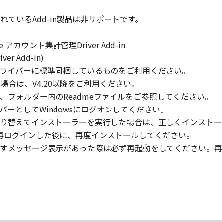
梱されているAdd-in製品は非サポートです。
」の全部または一部を修正、改変、逆コンパイル、逆アセンブル
にこのような行為をさせてはなりません。
nsole アカウント集計管理Driver Add-in
iver Add-in)
まれるキヤノンまたはキヤノンのライセンサーの著作権表示を
eric Plus ドライバーに標準同梱しているものをご利用ください。
lをご使用の場合は、V4.20以降をご利用ください。
、フォルダー内のReadmeファイルをご参照してください。
のメンバーとしてWindowsにログオンしてください。
び所有権は、その内容によりキヤノンまたはキヤノンのライセ
り替えてインストーラーを実行した場合は、正しくインストー
ターに再ログインした後に、再度インストールしてください。
すメッセージ表示があった際は必ず再起動をしてください。再
る外国政府より必要な許可等を得ることなしに、「本ソフトウ
会社、それらの販売代理店および販売店、並びにキヤノンのラ
および「本ソフトウェア」に対してアップデート、バグの修正