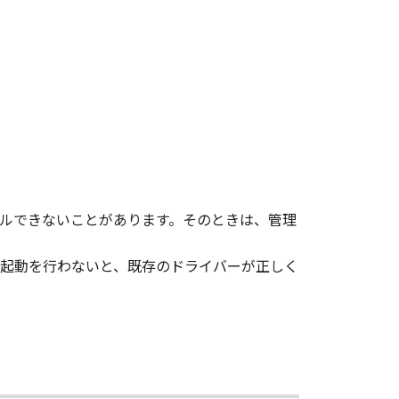
、その他リバースエンジニアリング等
変更し、除去しもしくは削除してはな
ンサーに帰属します。
ルできないことがあります。そのときは、管理
起動を行わないと、既存のドライバーが正しく
ェア」の全部または一部を、直接また
イセンサーは、お客様による「本ソフ
あるいはサポートを行うことについ