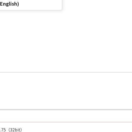
(English)
r.2.75（32bit）