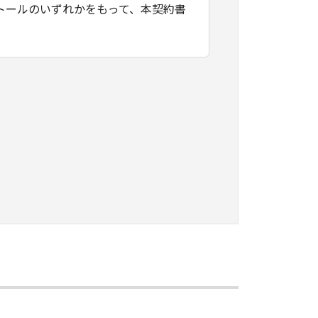
トールのいずれかをもって、本契約書
たはネットワークを通じ接続される複
契約書においては、「本ソフトウェ
すること、アクセスすること、もしく
ます。お客様は、また「指定機器」に
本ソフトウェア」を使用させることが
、その履行に関し全責任を負うことを
本ソフトウェア」を１部、複製すること
知的財産権も、明示たると黙示たるとを問
に「本ソフトウェア」を使用させるこ