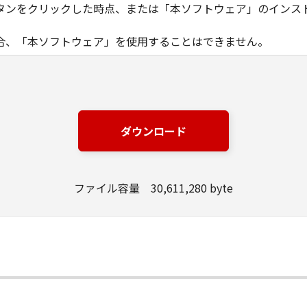
タンをクリックした時点、または「本ソフトウェア」のインス
合、「本ソフトウェア」を使用することはできません。
ノン製品」を利用する目的のために、「キヤノン製品」に直接ま
器」と言います。）において、「本ソフトウェア」を使用（本
にインストールすること、またはコンピューターにおいて表示
ダウンロード
とします。）するための非独占的権利をお客様に対して許諾し
ンピューター上で、かかるコンピューターの使用者に対して「
の使用者に本契約書上の義務および条件を遵守させるとともに
ファイル容量 30,611,280 byte
いて「本ソフトウェア」を使用するためのバックアップとして、「
る場合を除き、キヤノンまたはキヤノンのライセンサーのいかなる
渡あるいは許諾されるものではありません。
、販売、頒布、リースもしくは貸与その他の方法により、第三者