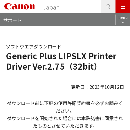
検
このページの本文へ
メ
索
ロ
ニ
menu
サポート
ー
ュ
カ
ー
ル
ナ
ソフトウエアダウンロード
ビ
Generic Plus LIPSLX Printer
Driver Ver.2.75（32bit）
更新日：2023年10月12日
ダウンロード前に下記の使用許諾契約書を必ずお読みく
ださい。
ダウンロードを開始された場合には本許諾書に同意され
たものとさせていただきます。