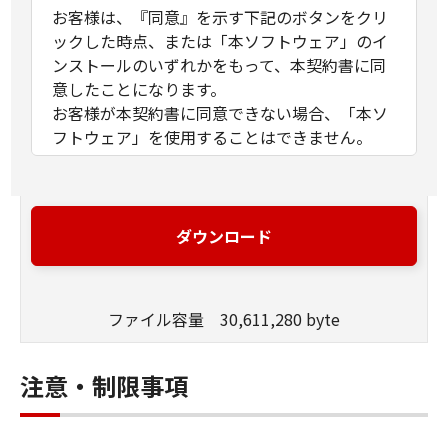
お客様は、『同意』を示す下記のボタンをクリ
ックした時点、または「本ソフトウェア」のイ
ンストールのいずれかをもって、本契約書に同
意したことになります。
お客様が本契約書に同意できない場合、「本ソ
フトウェア」を使用することはできません。
１．許諾
(1) キヤノンは、お客様が「キヤノン製品」を利
用する目的のために、「キヤノン製品」に直接
ダウンロード
またはネットワークを通じ接続される複数のコ
ンピューター（以下「指定機器」と言いま
す。）において、「本ソフトウェア」を使用
ファイル容量 30,611,280 byte
（本契約書においては、「本ソフトウェア」を
コンピューターの記憶媒体上にインストールす
ること、またはコンピューターにおいて表示す
注意・制限事項
ること、アクセスすること、もしくは実行する
ことのいずれも含むものとします。）するため