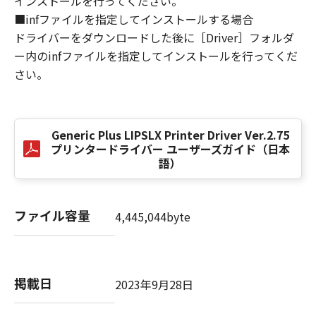
インストールを行ってください。
損害の可能性について知らされていた場合でも
■infファイルを指定してインストールする場合
同様です。
ドライバーをダウンロードした後に［Driver］フォルダ
(3) キヤノン、キヤノンのライセンサー、キヤノ
ー内のinfファイルを指定してインストールを行ってくだ
ンの子会社、キヤノンの関連会社、それらの販
さい。
売代理店または販売店のいずれも、「本ソフト
ウェア」、または「本ソフトウェア」の使用に
起因または関連してお客様と第三者との間に生
じたいかなる紛争についても、一切責任を負わ
Generic Plus LIPSLX Printer Driver Ver.2.75
ないものとします。
プリンタードライバー ユーザーズガイド（日本
語）
８．契約期間
(1) 本契約書は、お客様が、『同意』を示す下
記のボタンをクリックした時点、または「本ソ
ファイル容量
4,445,044byte
フトウェア」をインストールした時点で発効
し、下記(2)または(3)により終了されるまで有
効に存続します。
(2) お客様は、「本ソフトウェア」およびその
掲載日
2023年9月28日
複製物のすべてを廃棄および消去することによ
り、本契約書を終了させることができます。