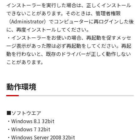
(1) お客様は、再使用許諾、譲渡、販売、頒
インストーラーを実行した場合は、正しくインストール
布、リースもしくは貸与その他の方法により、
できないことがあります。そのときは、管理者権限
第三者に「本ソフトウェア」を使用させること
（Administrator）でコンピューターに再ログインした後
はできません。
に、再度インストールしてください。
(2) お客様は、「本ソフトウェア」の全部また
・インストーラーをお使いの場合、再起動を促すメッセ
は一部を修正、改変、逆コンパイル、逆アセン
ージ表示があった際は必ず再起動をしてください。再起
ブル、その他リバースエンジニアリング等する
動を行わないと、既存のドライバーが正しく動作しない
ことはできません。また第三者にこのような行
ことがあります。
為をさせてはなりません。
３．著作権表示
動作環境
お客様は、「本ソフトウェア」に含まれるキヤ
ノンまたはキヤノンのライセンサーの著作権表
示を変更し、除去しもしくは削除してはなりま
せん。
■ソフトウエア
・Windows 8.1 32bit
４．所有権
・Windows 7 32bit
「本ソフトウェア」に係る権原および所有権
・Windows Server 2008 32bit
は、その内容によりキヤノンまたはキヤノンの