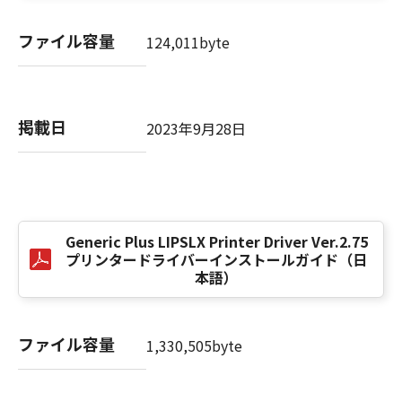
computer software" and "commercial
computer software documentation," as such
ファイル容量
124,011byte
terms are used in 48 C.F.R. 12.212 (Sept 1995).
Consistent with 48 C.F.R. 12.212 and 48 C.F.R.
227.7202-1 through 227.7202-4 (June 1995),
all U.S. Government End Users shall acquire
掲載日
2023年9月28日
the SOFTWARE with only those rights set
forth herein. The manufacturer is Canon
Inc./30-2, Shimomaruko 3-chome, Ohta-ku,
Tokyo 146-8501, Japan.
本条項中で使用される"the SOFTWARE"とは、
本契約書中で定義される「本ソフトウェア」を
Generic Plus LIPSLX Printer Driver Ver.2.75
意味し、指し示すものとします。
プリンタードライバーインストールガイド（日
本語）
10．分離可能性
本契約書のいずれかの条項またはその一部が法
ファイル容量
律により無効であると決定された場合でも、そ
1,330,505byte
の他の条項は完全に有効に存続するものとしま
す。