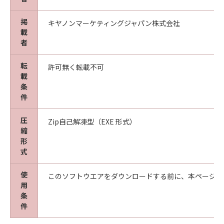
掲
キヤノンマーケティングジャパン株式会社
載
者
転
許可無く転載不可
載
条
件
圧
Zip自己解凍型（EXE 形式）
縮
形
式
使
このソフトウエアをダウンロードする前に、本ページ冒
用
条
件