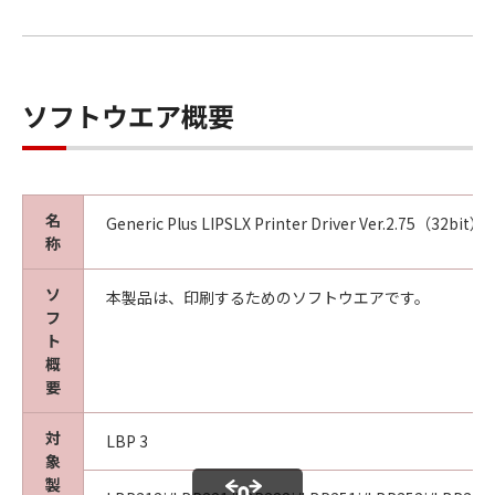
ソフトウエア概要
名
Generic Plus LIPSLX Printer Driver Ver.2.75（32bit）
称
ソ
本製品は、印刷するためのソフトウエアです。
フ
ト
概
要
対
LBP 3
象
製