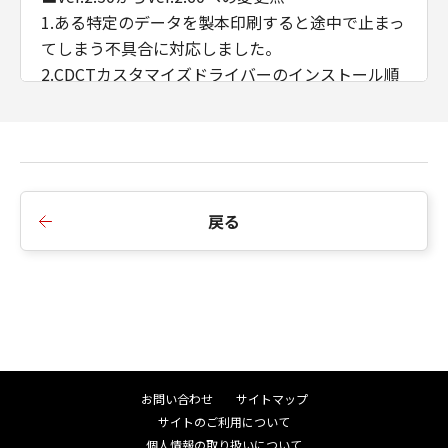
1.ある特定のデータを製本印刷すると途中で止まっ
てしまう不具合に対応しました。
2.CDCTカスタマイズドライバーのインストール順
序の制限を廃止しました。
3.AMSのWSD/IPP接続時のIPアドレス/ホスト名の
取得に対応しました。
■Ver.2.40からVer.2.50への変更点
戻る
1.インストーラーのダイアログ背景画像、アイコン
を変更しました。
2.インストーラーの探索時にSNMPコミュニティ名
を設定できるよう変更しました。
3.iPR C910/ C810/ C710/ C660において、マッチン
グモードにドライバー補正を追加しました。
4.印刷色に合わせたプレビュー機能を削除しまし
お問い合わせ
サイトマップ
た。
サイトのご利用について
5.イメージモード印刷時にオートカラー処理方式を
個人情報の取り扱いについて