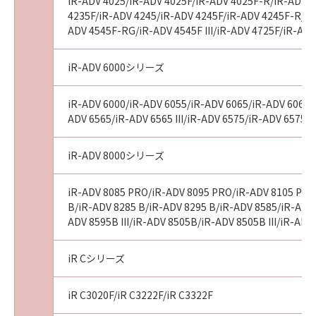
iR-ADV 4025/iR-ADV 4025F/iR-ADV 4025F-R/iR-ADV 4
4235F/iR-ADV 4245/iR-ADV 4245F/iR-ADV 4245F-R/iR-
ADV 4545F-RG/iR-ADV 4545F III/iR-ADV 4725F/iR-AD
iR-ADV 6000シリーズ
iR-ADV 6000/iR-ADV 6055/iR-ADV 6065/iR-ADV 6065-R
ADV 6565/iR-ADV 6565 III/iR-ADV 6575/iR-ADV 6575 I
iR-ADV 8000シリーズ
iR-ADV 8085 PRO/iR-ADV 8095 PRO/iR-ADV 8105 PRO
B/iR-ADV 8285 B/iR-ADV 8295 B/iR-ADV 8585/iR-ADV 8
ADV 8595B III/iR-ADV 8505B/iR-ADV 8505B III/iR-A
iR Cシリーズ
iR C3020F/iR C3222F/iR C3322F