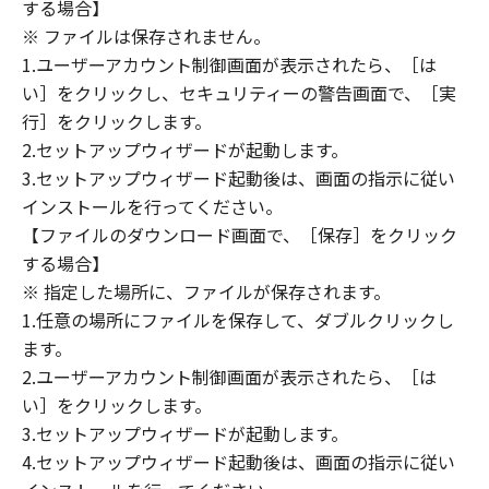
(1) 「本ソフトウェア」は、『現状のまま』の
する場合】
状態で使用許諾されます。キヤノン、キヤノン
※ ファイルは保存されません。
のライセンサー、キヤノンの子会社、キヤノン
1.ユーザーアカウント制御画面が表示されたら、［は
の関連会社、それらの販売代理店または販売店
い］をクリックし、セキュリティーの警告画面で、［実
のいずれも、「本ソフトウェア」に関して、商
行］をクリックします。
品性および特定の目的への適合性の保証を含
2.セットアップウィザードが起動します。
め、いかなる保証も、明示たると黙示たるとを
3.セットアップウィザード起動後は、画面の指示に従い
問わず一切しないものとします。
インストールを行ってください。
(2) キヤノン、キヤノンのライセンサー、キヤノ
【ファイルのダウンロード画面で、［保存］をクリック
ンの子会社、キヤノンの関連会社、それらの販
する場合】
売代理店または販売店のいずれも、「本ソフト
ウェア」の使用または使用不能から生ずるいか
※ 指定した場所に、ファイルが保存されます。
なる損害（逸失利益およびその他の派生的また
1.任意の場所にファイルを保存して、ダブルクリックし
は付随的な損害を含むがこれらに限定されない
ます。
全ての損害を言います。）について、適用法で
2.ユーザーアカウント制御画面が表示されたら、［は
認められる限り、一切の責任を負わないものと
い］をクリックします。
します。たとえ、キヤノン、キヤノンのライセ
3.セットアップウィザードが起動します。
ンサー、キヤノンの子会社、キヤノンの関連会
4.セットアップウィザード起動後は、画面の指示に従い
社、それらの販売代理店または販売店がかかる