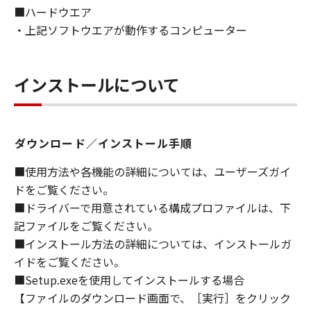
■ハードウエア
ライセンサーに帰属します。
・上記ソフトウエアが動作するコンピューター
５．輸出
お客様は、日本国政府または関連する外国政府
より必要な許可等を得ることなしに、「本ソフ
インストールについて
トウェア」の全部または一部を、直接または間
接に輸出してはなりません。
ダウンロード／インストール手順
６．サポートおよびアップデート
キヤノン、キヤノンの子会社、関係会社、それ
■使用方法や各機能の詳細については、ユーザーズガイ
らの販売代理店および販売店、並びにキヤノン
ドをご覧ください。
のライセンサーは、お客様による「本ソフトウ
■ドライバーで用意されている構成プロファイルは、下
ェア」の使用を支援すること、および「本ソフ
記ファイルをご覧ください。
トウェア」に対してアップデート、バグの修正
■インストール方法の詳細については、インストールガ
あるいはサポートを行うことについて、いかな
イドをご覧ください。
る責任も負うものではありません。
■Setup.exeを使用してインストールする場合
７．保証の否認・免責
【ファイルのダウンロード画面で、［実行］をクリック