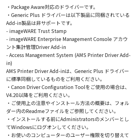
の非独占的権利をお客様に対して許諾します。
・Package Aware対応のドライバーです。
お客様は、また「指定機器」にネットワークを
・Generic Plus ドライバーは以下製品に同梱されている
通じて接続されたコンピューター上で、かかる
コンピューターの使用者に対して「本ソフトウ
Add-in製品は非サポートです。
ェア」を使用させることができますが、かかる
- imageWARE Trust Stamp
コンピューターの使用者に本契約書上の義務お
- imageWARE Enterprise Management Console アカウ
よび条件を遵守させるとともに、その履行に関
ント集計管理Driver Add-in
し全責任を負うことを条件とします。
- Access Management System (AMS Printer Driver Add-
(2) お客様は、上記(1)に基づいて「本ソフトウ
in)
ェア」を使用するためのバックアップとして、
AMS Printer Driver Add-inは、Generic Plus ドライバー
「本ソフトウェア」を１部、複製することがで
に標準同梱しているものをご利用ください。
きます。
・Canon Driver Configuration Toolをご使用の場合は、
(3) 上記(1)および(2)に定める場合を除き、キヤ
V4.20以降をご利用ください。
ノンまたはキヤノンのライセンサーのいかなる
・ご使用上の注意やインストール方法の概要は、フォル
知的財産権も、明示たると黙示たるとを問わ
ダー内のReadmeファイルをご参照してください。
ず、本契約書によってお客様に譲渡あるいは許
諾されるものではありません。
・インストールする前にAdministratorsのメンバーとし
てWindowsにログオンしてください。
２．制限
・お使いのコンピューターのユーザー権限を切り替えて