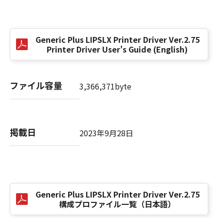
(3) お客様が本契約書のいずれかの条項に違反
した場合、本契約書は直ちに終了します。
(4) お客様は、上記(3)によって本契約書が終了
Generic Plus LIPSLX Printer Driver Ver.2.75
した場合、速やかに、「本ソフトウェア」およ
Printer Driver User's Guide (English)
びその複製物のすべてを廃棄または消去するも
のとします。
(5) 上記にかかわらず、本契約書第2条、第4条
ファイル容量
3,366,371byte
から第7条まで、第8条第4項および第10条の規
定は、本契約書の終了後も効力を有します。
９．U.S. GOVERNMENT RESTRICTED RIGHTS
掲載日
2023年9月28日
NOTICE
“米国政府エンドユーザー”とは、米国政府の機
関また団体を意味します。もしお客様が米国政
府エンドユーザーである場合、以下の規定が適
用されます：The SOFTWARE is a "commercial
Generic Plus LIPSLX Printer Driver Ver.2.75
item," as that term is defined at 48 C.F.R.
構成プロファイル一覧（日本語）
2.101 (Oct 1995), consisting of "commercial