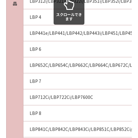
LBP312i/LBP321/LBP322i/LBP351i/LBP352i/LBP361i
品
スクロールでき
LBP 4
ます
LBP441e/LBP441/LBP442/LBP443i/LBP451/LBP451e
LBP 6
LBP652C/LBP654C/LBP662C/LBP664C/LBP672C/LBP
LBP 7
LBP712Ci/LBP722Ci/LBP7600C
LBP 8
LBP841C/LBP842C/LBP843Ci/LBP851C/LBP852Ci/LB