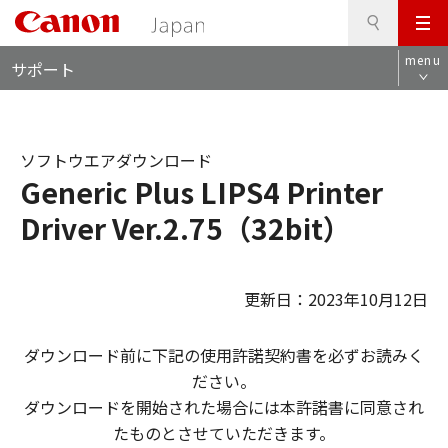
検
このページの本文へ
メ
索
ロ
ニ
menu
サポート
ー
ュ
カ
ー
ル
ナ
ソフトウエアダウンロード
ビ
Generic Plus LIPS4 Printer
Driver Ver.2.75（32bit）
更新日：2023年10月12日
ダウンロード前に下記の使用許諾契約書を必ずお読みく
ださい。
ダウンロードを開始された場合には本許諾書に同意され
たものとさせていただきます。