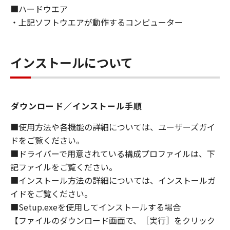
■ハードウエア
ライセンサーに帰属します。
・上記ソフトウエアが動作するコンピューター
５．輸出
お客様は、日本国政府または関連する外国政府
より必要な許可等を得ることなしに、「本ソフ
インストールについて
トウェア」の全部または一部を、直接または間
接に輸出してはなりません。
ダウンロード／インストール手順
６．サポートおよびアップデート
キヤノン、キヤノンの子会社、関係会社、それ
■使用方法や各機能の詳細については、ユーザーズガイ
らの販売代理店および販売店、並びにキヤノン
ドをご覧ください。
のライセンサーは、お客様による「本ソフトウ
■ドライバーで用意されている構成プロファイルは、下
ェア」の使用を支援すること、および「本ソフ
記ファイルをご覧ください。
トウェア」に対してアップデート、バグの修正
■インストール方法の詳細については、インストールガ
あるいはサポートを行うことについて、いかな
イドをご覧ください。
る責任も負うものではありません。
■Setup.exeを使用してインストールする場合
７．保証の否認・免責
【ファイルのダウンロード画面で、［実行］をクリック