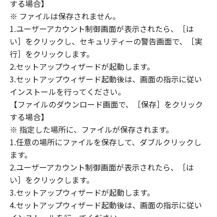
(1) 「本ソフトウェア」は、『現状のまま』の
する場合】
状態で使用許諾されます。キヤノン、キヤノン
※ ファイルは保存されません。
のライセンサー、キヤノンの子会社、キヤノン
1.ユーザーアカウント制御画面が表示されたら、［は
の関連会社、それらの販売代理店または販売店
い］をクリックし、セキュリティーの警告画面で、［実
のいずれも、「本ソフトウェア」に関して、商
行］をクリックします。
品性および特定の目的への適合性の保証を含
2.セットアップウィザードが起動します。
め、いかなる保証も、明示たると黙示たるとを
3.セットアップウィザード起動後は、画面の指示に従い
問わず一切しないものとします。
インストールを行ってください。
(2) キヤノン、キヤノンのライセンサー、キヤノ
【ファイルのダウンロード画面で、［保存］をクリック
ンの子会社、キヤノンの関連会社、それらの販
する場合】
売代理店または販売店のいずれも、「本ソフト
ウェア」の使用または使用不能から生ずるいか
※ 指定した場所に、ファイルが保存されます。
なる損害（逸失利益およびその他の派生的また
1.任意の場所にファイルを保存して、ダブルクリックし
は付随的な損害を含むがこれらに限定されない
ます。
全ての損害を言います。）について、適用法で
2.ユーザーアカウント制御画面が表示されたら、［は
認められる限り、一切の責任を負わないものと
い］をクリックします。
します。たとえ、キヤノン、キヤノンのライセ
3.セットアップウィザードが起動します。
ンサー、キヤノンの子会社、キヤノンの関連会
4.セットアップウィザード起動後は、画面の指示に従い
社、それらの販売代理店または販売店がかかる