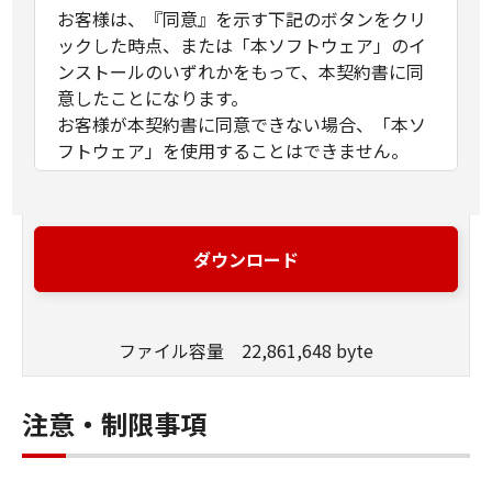
お客様は、『同意』を示す下記のボタンをクリ
ックした時点、または「本ソフトウェア」のイ
ンストールのいずれかをもって、本契約書に同
意したことになります。
お客様が本契約書に同意できない場合、「本ソ
フトウェア」を使用することはできません。
１．許諾
(1) キヤノンは、お客様が「キヤノン製品」を利
用する目的のために、「キヤノン製品」に直接
ダウンロード
またはネットワークを通じ接続される複数のコ
ンピューター（以下「指定機器」と言いま
す。）において、「本ソフトウェア」を使用
ファイル容量 22,861,648 byte
（本契約書においては、「本ソフトウェア」を
コンピューターの記憶媒体上にインストールす
ること、またはコンピューターにおいて表示す
注意・制限事項
ること、アクセスすること、もしくは実行する
ことのいずれも含むものとします。）するため