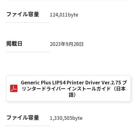
computer software" and "commercial
computer software documentation," as such
ファイル容量
124,011byte
terms are used in 48 C.F.R. 12.212 (Sept 1995).
Consistent with 48 C.F.R. 12.212 and 48 C.F.R.
227.7202-1 through 227.7202-4 (June 1995),
all U.S. Government End Users shall acquire
掲載日
2023年9月28日
the SOFTWARE with only those rights set
forth herein. The manufacturer is Canon
Inc./30-2, Shimomaruko 3-chome, Ohta-ku,
Tokyo 146-8501, Japan.
本条項中で使用される"the SOFTWARE"とは、
本契約書中で定義される「本ソフトウェア」を
Generic Plus LIPS4 Printer Driver Ver.2.75 プ
意味し、指し示すものとします。
リンタードライバー インストールガイド（日本
語）
10．分離可能性
本契約書のいずれかの条項またはその一部が法
ファイル容量
律により無効であると決定された場合でも、そ
1,330,505byte
の他の条項は完全に有効に存続するものとしま
す。