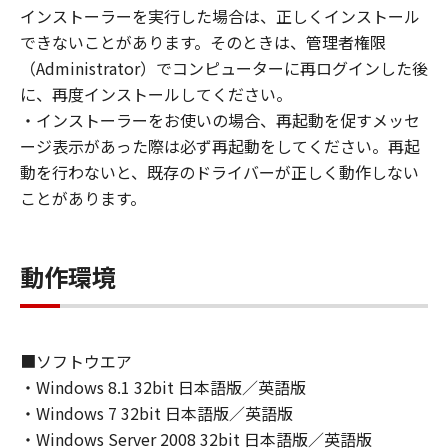
(1) お客様は、再使用許諾、譲渡、販売、頒
インストーラーを実行した場合は、正しくインストール
布、リースもしくは貸与その他の方法により、
できないことがあります。そのときは、管理者権限
第三者に「本ソフトウェア」を使用させること
（Administrator）でコンピューターに再ログインした後
はできません。
に、再度インストールしてください。
(2) お客様は、「本ソフトウェア」の全部また
・インストーラーをお使いの場合、再起動を促すメッセ
は一部を修正、改変、逆コンパイル、逆アセン
ージ表示があった際は必ず再起動をしてください。再起
ブル、その他リバースエンジニアリング等する
動を行わないと、既存のドライバーが正しく動作しない
ことはできません。また第三者にこのような行
ことがあります。
為をさせてはなりません。
３．著作権表示
動作環境
お客様は、「本ソフトウェア」に含まれるキヤ
ノンまたはキヤノンのライセンサーの著作権表
示を変更し、除去しもしくは削除してはなりま
せん。
■ソフトウエア
・Windows 8.1 32bit 日本語版／英語版
４．所有権
・Windows 7 32bit 日本語版／英語版
「本ソフトウェア」に係る権原および所有権
・Windows Server 2008 32bit 日本語版／英語版
は、その内容によりキヤノンまたはキヤノンの