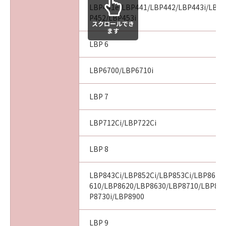
LBP441e/LBP441/LBP442/LBP443i/LBP4
P452/LBP453i
スクロールでき
ます
LBP 6
LBP6700/LBP6710i
LBP 7
LBP712Ci/LBP722Ci
LBP 8
LBP843Ci/LBP852Ci/LBP853Ci/LBP862C
610/LBP8620/LBP8630/LBP8710/LBP87
P8730i/LBP8900
LBP 9