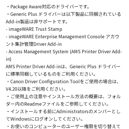
の非独占的権利をお客様に対して許諾します。
・Package Aware対応のドライバーです。
お客様は、また「指定機器」にネットワークを
・Generic Plus ドライバーは以下製品に同梱されている
通じて接続されたコンピューター上で、かかる
コンピューターの使用者に対して「本ソフトウ
Add-in製品は非サポートです。
ェア」を使用させることができますが、かかる
- imageWARE Trust Stamp
コンピューターの使用者に本契約書上の義務お
- imageWARE Enterprise Management Console アカウ
よび条件を遵守させるとともに、その履行に関
ント集計管理Driver Add-in
し全責任を負うことを条件とします。
- Access Management System (AMS Printer Driver Add-
(2) お客様は、上記(1)に基づいて「本ソフトウ
in)
ェア」を使用するためのバックアップとして、
AMS Printer Driver Add-inは、Generic Plus ドライバー
「本ソフトウェア」を１部、複製することがで
に標準同梱しているものをご利用ください。
きます。
・Canon Driver Configuration Toolをご使用の場合は、
(3) 上記(1)および(2)に定める場合を除き、キヤ
V4.20以降をご利用ください。
ノンまたはキヤノンのライセンサーのいかなる
・ご使用上の注意やインストール方法の概要は、フォル
知的財産権も、明示たると黙示たるとを問わ
ダー内のReadmeファイルをご参照してください。
ず、本契約書によってお客様に譲渡あるいは許
諾されるものではありません。
・インストールする前にAdministratorsのメンバーとし
てWindowsにログオンしてください。
２．制限
・お使いのコンピューターのユーザー権限を切り替えて