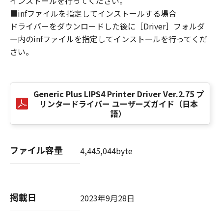
インストールを行ってください。
損害の可能性について知らされていた場合でも
■infファイルを指定してインストールする場合
同様です。
ドライバーをダウンロードした後に［Driver］フォルダ
(3) キヤノン、キヤノンのライセンサー、キヤノ
ー内のinfファイルを指定してインストールを行ってくだ
ンの子会社、キヤノンの関連会社、それらの販
さい。
売代理店または販売店のいずれも、「本ソフト
ウェア」、または「本ソフトウェア」の使用に
起因または関連してお客様と第三者との間に生
じたいかなる紛争についても、一切責任を負わ
Generic Plus LIPS4 Printer Driver Ver.2.75 プ
ないものとします。
リンタードライバー ユーザーズガイド（日本
語）
８．契約期間
(1) 本契約書は、お客様が、『同意』を示す下
記のボタンをクリックした時点、または「本ソ
ファイル容量
4,445,044byte
フトウェア」をインストールした時点で発効
し、下記(2)または(3)により終了されるまで有
効に存続します。
(2) お客様は、「本ソフトウェア」およびその
掲載日
2023年9月28日
複製物のすべてを廃棄および消去することによ
り、本契約書を終了させることができます。