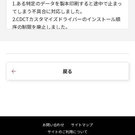
1.ある特定のデータを製本印刷すると途中で止まっ
てしまう不具合に対応しました。
2.CDCTカスタマイズドライバーのインストール順
序の制限を廃止しました。
3.AMSのWSD/IPP接続時のIPアドレス/ホスト名の
取得に対応しました。
■Ver.2.40からVer.2.50への変更点
1.インストーラーのダイアログ背景画像、アイコン
戻る
を変更しました。
2.インストーラーの探索時にSNMPコミュニティ名
を設定できるよう変更しました。
3.iPR C910/ C810/ C710/ C660において、マッチン
グモードにドライバー補正を追加しました。
■Ver.2.21からVer.2.40への変更点
お問い合わせ
サイトマップ
1.複数LAN接続環境におけるインストーラーの探索
サイトのご利用について