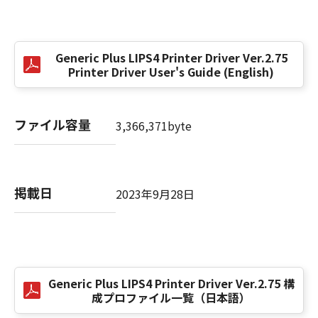
(3) お客様が本契約書のいずれかの条項に違反
した場合、本契約書は直ちに終了します。
(4) お客様は、上記(3)によって本契約書が終了
Generic Plus LIPS4 Printer Driver Ver.2.75
した場合、速やかに、「本ソフトウェア」およ
Printer Driver User's Guide (English)
びその複製物のすべてを廃棄または消去するも
のとします。
(5) 上記にかかわらず、本契約書第2条、第4条
ファイル容量
3,366,371byte
から第7条まで、第8条第4項および第10条の規
定は、本契約書の終了後も効力を有します。
９．U.S. GOVERNMENT RESTRICTED RIGHTS
掲載日
2023年9月28日
NOTICE
“米国政府エンドユーザー”とは、米国政府の機
関また団体を意味します。もしお客様が米国政
府エンドユーザーである場合、以下の規定が適
用されます：The SOFTWARE is a "commercial
Generic Plus LIPS4 Printer Driver Ver.2.75 構
item," as that term is defined at 48 C.F.R.
成プロファイル一覧（日本語）
2.101 (Oct 1995), consisting of "commercial