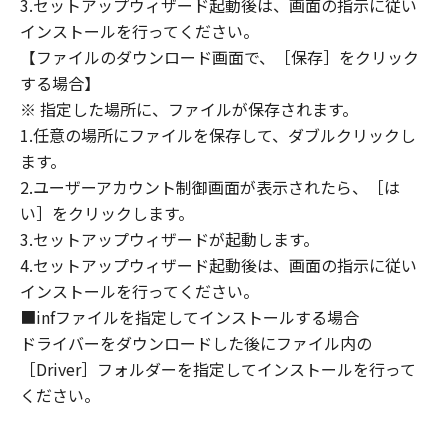
3.セットアップウィザード起動後は、画面の指示に従い
定は、本契約書の終了後も効力を有します。
９．U.S. GOVERNMENT RESTRICTED RIGHTS
インストールを行ってください。
NOTICE
【ファイルのダウンロード画面で、［保存］をクリック
“米国政府エンドユーザー”とは、米国政府の機
する場合】
関また団体を意味します。もしお客様が米国政
※ 指定した場所に、ファイルが保存されます。
府エンドユーザーである場合、以下の規定が適
1.任意の場所にファイルを保存して、ダブルクリックし
用されます：The SOFTWARE is a "commercial
ます。
item," as that term is defined at 48 C.F.R.
2.ユーザーアカウント制御画面が表示されたら、［は
2.101 (Oct 1995), consisting of "commercial
い］をクリックします。
computer software" and "commercial
3.セットアップウィザードが起動します。
computer software documentation," as such
4.セットアップウィザード起動後は、画面の指示に従い
terms are used in 48 C.F.R. 12.212 (Sept 1995).
インストールを行ってください。
Consistent with 48 C.F.R. 12.212 and 48 C.F.R.
■infファイルを指定してインストールする場合
227.7202-1 through 227.7202-4 (June 1995),
all U.S. Government End Users shall acquire
ドライバーをダウンロードした後にファイル内の
the SOFTWARE with only those rights set
［Driver］フォルダーを指定してインストールを行って
forth herein. The manufacturer is Canon
ください。
Inc./30-2, Shimomaruko 3-chome, Ohta-ku,
Tokyo 146-8501, Japan.