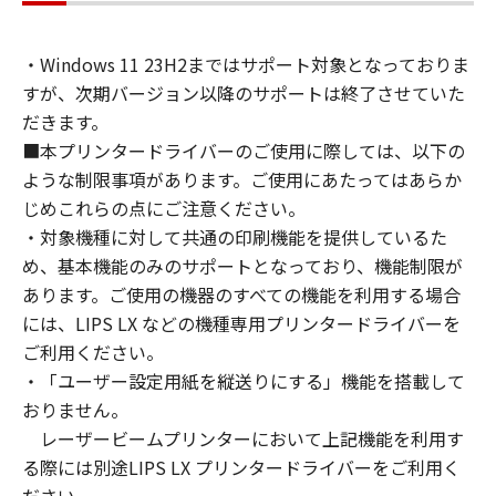
通じて接続されたコンピューター上で、かかる
コンピューターの使用者に対して「本ソフトウ
・Windows 11 23H2まではサポート対象となっておりま
ェア」を使用させることができますが、かかる
すが、次期バージョン以降のサポートは終了させていた
コンピューターの使用者に本契約書上の義務お
よび条件を遵守させるとともに、その履行に関
だきます。
し全責任を負うことを条件とします。
■本プリンタードライバーのご使用に際しては、以下の
(2) お客様は、上記(1)に基づいて「本ソフトウ
ような制限事項があります。ご使用にあたってはあらか
ェア」を使用するためのバックアップとして、
じめこれらの点にご注意ください。
「本ソフトウェア」を１部、複製することがで
・対象機種に対して共通の印刷機能を提供しているた
きます。
め、基本機能のみのサポートとなっており、機能制限が
(3) 上記(1)および(2)に定める場合を除き、キヤ
あります。ご使用の機器のすべての機能を利用する場合
ノンまたはキヤノンのライセンサーのいかなる
には、LIPS LX などの機種専用プリンタードライバーを
知的財産権も、明示たると黙示たるとを問わ
ご利用ください。
ず、本契約書によってお客様に譲渡あるいは許
・「ユーザー設定用紙を縦送りにする」機能を搭載して
諾されるものではありません。
おりません。
２．制限
レーザービームプリンターにおいて上記機能を利用す
(1) お客様は、再使用許諾、譲渡、販売、頒
布、リースもしくは貸与その他の方法により、
る際には別途LIPS LX プリンタードライバーをご利用く
第三者に「本ソフトウェア」を使用させること