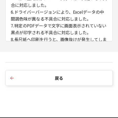
合に対応しました。
6.ドライバーバージョンにより、Excelデータの中
間調色味が異なる不具合に対応しました。
7.特定のPDFデータで文字に画面表示されていない
黒点が印字される不具合に対応しました。
8.長尺紙へ印刷を行うと、画像抜けが発生してしま
う不具合に対応しました。
9.B5/Exective用紙の両面印刷に対応しました。
10.往復はがき、封筒 洋形長3号、封筒 角形2号、
封筒 長型3号の各用紙サイズをサポート用紙サイズ
に追加しました。
戻る
11.ぺージ集約（Nin1）+ 製本印刷機能に対応しま
した。
12.ストレージオプションOFF時の中とじ製本複数
部数印刷に対応しました。
13.アプリケーションのカラーマッチングを優先す
る機能に対応しました。