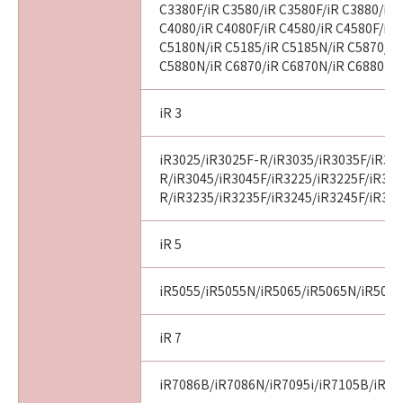
C3380F/iR C3580/iR C3580F/iR C3880/iR 
C4080/iR C4080F/iR C4580/iR C4580F/iR 
C5180N/iR C5185/iR C5185N/iR C5870/iR
C5880N/iR C6870/iR C6870N/iR C6880N
iR 3
iR3025/iR3025F-R/iR3035/iR3035F/iR30
R/iR3045/iR3045F/iR3225/iR3225F/iR32
R/iR3235/iR3235F/iR3245/iR3245F/iR32
iR 5
iR5055/iR5055N/iR5065/iR5065N/iR507
iR 7
iR7086B/iR7086N/iR7095i/iR7105B/iR71