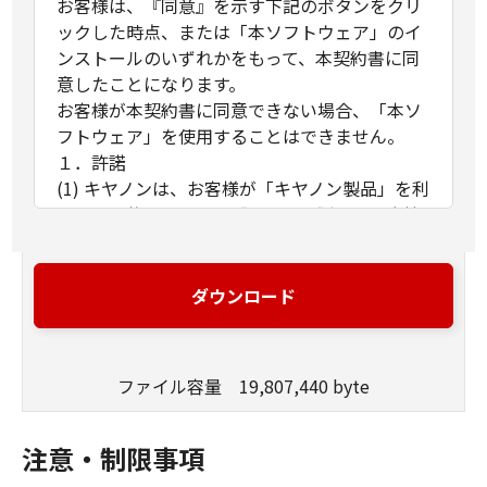
お客様は、『同意』を示す下記のボタンをクリ
ックした時点、または「本ソフトウェア」のイ
ンストールのいずれかをもって、本契約書に同
意したことになります。
お客様が本契約書に同意できない場合、「本ソ
フトウェア」を使用することはできません。
１．許諾
(1) キヤノンは、お客様が「キヤノン製品」を利
用する目的のために、「キヤノン製品」に直接
またはネットワークを通じ接続される複数のコ
ンピューター（以下「指定機器」と言いま
す。）において、「本ソフトウェア」を使用
ダウンロード
（本契約書においては、「本ソフトウェア」を
コンピューターの記憶媒体上にインストールす
ること、またはコンピューターにおいて表示す
ファイル容量 19,807,440 byte
ること、アクセスすること、もしくは実行する
ことのいずれも含むものとします。）するため
の非独占的権利をお客様に対して許諾します。
注意・制限事項
お客様は、また「指定機器」にネットワークを