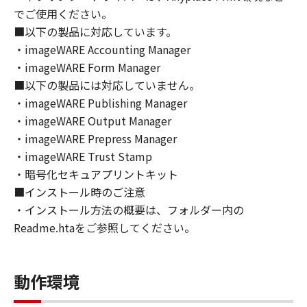
トウェア」の全部または一部を、直接または間
でご使用ください。
接に輸出してはなりません。
■以下の製品に対応しています。
６．サポートおよびアップデート
・imageWARE Accounting Manager
キヤノン、キヤノンの子会社、関係会社、それ
・imageWARE Form Manager
らの販売代理店および販売店、並びにキヤノン
■以下の製品には対応していません。
のライセンサーは、お客様による「本ソフトウ
ェア」の使用を支援すること、および「本ソフ
・imageWARE Publishing Manager
トウェア」に対してアップデート、バグの修正
・imageWARE Output Manager
あるいはサポートを行うことについて、いかな
・imageWARE Prepress Manager
る責任も負うものではありません。
・imageWARE Trust Stamp
７．保証の否認・免責
・暗号化セキュアプリントキット
(1) 「本ソフトウェア」は、『現状のまま』の
■インストール時のご注意
状態で使用許諾されます。キヤノン、キヤノン
・インストール方法の概要は、フォルダー内の
のライセンサー、キヤノンの子会社、キヤノン
Readme.htaをご参照してください。
の関連会社、それらの販売代理店または販売店
のいずれも、「本ソフトウェア」に関して、商
品性および特定の目的への適合性の保証を含
動作環境
め、いかなる保証も、明示たると黙示たるとを
問わず一切しないものとします。