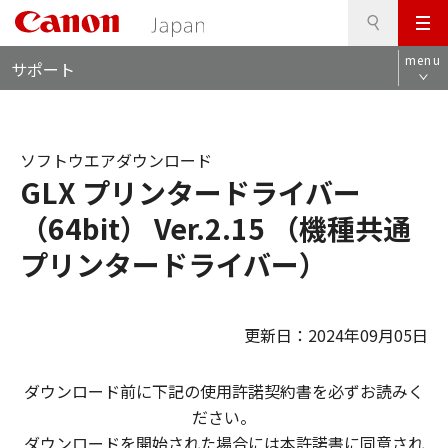
検
このページの本文へ
メ
索
ロ
ニ
menu
サポート
ー
ュ
カ
ー
ル
ナ
ソフトウエアダウンロード
ビ
GLX プリンタードライバー
（64bit） Ver.2.15 （機種共通
プリンタードライバー）
更新日：2024年09月05日
ダウンロード前に下記の使用許諾契約書を必ずお読みく
ださい。
ダウンロードを開始された場合には本許諾書に同意され