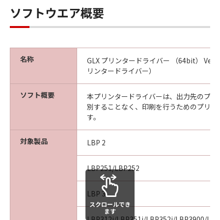
本条項中で使用される"the SOFTWARE"とは、
ソフトウエア概要
本契約書中で定義される「本ソフトウェア」を
意味し、指し示すものとします。
10．分離可能性
本契約書のいずれかの条項またはその一部が法
名称
GLX プリンタードライバー （64bit） Ver.
律により無効であると決定された場合でも、そ
リンタードライバー）
の他の条項は完全に有効に存続するものとしま
す。
ソフト概要
本プリンタードライバーは、出力先のプリ
別することなく、印刷を行うためのプリン
以上
す。
キヤノン株式会社
対象製品
LBP 2
No.026798
LBP251/LBP252
LBP 3
スクロールでき
ます
LBP312i/LBP351i/LBP352i/LBP3900/LB