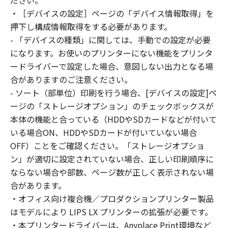
ださい。
はできません。
・［デバイスの設定］ページの「デバイス情報取得」を
(2) お客様は、「本ソフトウェア」の全部また
押下し構成情報取得をする必要があります。
は一部を修正、改変、逆コンパイル、逆アセン
- 「デバイスの種類」に関しては、手動での設定が必要
ブル、その他リバースエンジニアリング等する
になります。お使いのプリンターにない機能をプリンタ
ことはできません。また第三者にこのような行
ードライバーで設定した場合、意図しない出力となる場
為をさせてはなりません。
合がありますのご注意ください。
３．著作権表示
- ソート（部単位）印刷を行う場合、[デバイスの設定]ペ
お客様は、「本ソフトウェア」に含まれるキヤ
ージの「ストレージオプション」のチェックボックスが
ノンまたはキヤノンのライセンサーの著作権表
本体の機能と合っている（HDDやSDカードなどが付いて
示を変更し、除去しもしくは削除してはなりま
いる場合ON、HDDやSDカードが付いていない場合
せん。
４．所有権
OFF）ことをご確認ください。「ストレージオプショ
「本ソフトウェア」に係る権原および所有権
ン」が適切に設定されていない場合、正しい印刷順序に
は、その内容によりキヤノンまたはキヤノンの
ならない場合や部数、ページ数が正しく表示されない場
ライセンサーに帰属します。
合があります。
５．輸出
・オフィス向け複合機／プロダクションプリンター製品
お客様は、日本国政府または関連する外国政府
はモデルにより LIPS LX プリンターの拡張が必要です。
より必要な許可等を得ることなしに、「本ソフ
・本プリンタードライバーは、Anyplace Print環境など