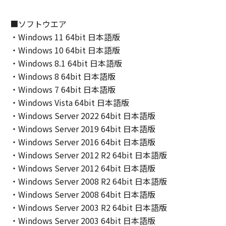
(2) キヤノン、キヤノンのライセンサー、キヤノ
ンの子会社、キヤノンの関連会社、それらの販
■ソフトウエア
売代理店または販売店のいずれも、「本ソフト
・Windows 11 64bit 日本語版
ウェア」の使用または使用不能から生ずるいか
・Windows 10 64bit 日本語版
なる損害（逸失利益およびその他の派生的また
・Windows 8.1 64bit 日本語版
は付随的な損害を含むがこれらに限定されない
・Windows 8 64bit 日本語版
全ての損害を言います。）について、適用法で
・Windows 7 64bit 日本語版
認められる限り、一切の責任を負わないものと
・Windows Vista 64bit 日本語版
します。たとえ、キヤノン、キヤノンのライセ
・Windows Server 2022 64bit 日本語版
ンサー、キヤノンの子会社、キヤノンの関連会
社、それらの販売代理店または販売店がかかる
・Windows Server 2019 64bit 日本語版
損害の可能性について知らされていた場合でも
・Windows Server 2016 64bit 日本語版
同様です。
・Windows Server 2012 R2 64bit 日本語版
(3) キヤノン、キヤノンのライセンサー、キヤノ
・Windows Server 2012 64bit 日本語版
ンの子会社、キヤノンの関連会社、それらの販
・Windows Server 2008 R2 64bit 日本語版
売代理店または販売店のいずれも、「本ソフト
・Windows Server 2008 64bit 日本語版
ウェア」、または「本ソフトウェア」の使用に
・Windows Server 2003 R2 64bit 日本語版
起因または関連してお客様と第三者との間に生
・Windows Server 2003 64bit 日本語版
じたいかなる紛争についても、一切責任を負わ