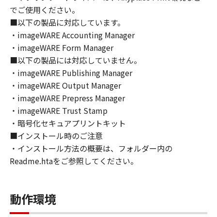
トウェア」の全部または一部を、直接または間
でご使用ください。
接に輸出してはなりません。
■以下の製品に対応しています。
６．サポートおよびアップデート
・imageWARE Accounting Manager
キヤノン、キヤノンの子会社、関係会社、それ
・imageWARE Form Manager
らの販売代理店および販売店、並びにキヤノン
■以下の製品には対応していません。
のライセンサーは、お客様による「本ソフトウ
ェア」の使用を支援すること、および「本ソフ
・imageWARE Publishing Manager
トウェア」に対してアップデート、バグの修正
・imageWARE Output Manager
あるいはサポートを行うことについて、いかな
・imageWARE Prepress Manager
る責任も負うものではありません。
・imageWARE Trust Stamp
７．保証の否認・免責
・暗号化セキュアプリントキット
(1) 「本ソフトウェア」は、『現状のまま』の
■インストール時のご注意
状態で使用許諾されます。キヤノン、キヤノン
・インストール方法の概要は、フォルダー内の
のライセンサー、キヤノンの子会社、キヤノン
Readme.htaをご参照してください。
の関連会社、それらの販売代理店または販売店
のいずれも、「本ソフトウェア」に関して、商
品性および特定の目的への適合性の保証を含
動作環境
め、いかなる保証も、明示たると黙示たるとを
問わず一切しないものとします。