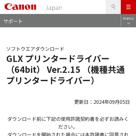
検
このページの本文へ
メ
索
ロ
ニ
menu
サポート
ー
ュ
カ
ー
ル
ナ
ソフトウエアダウンロード
ビ
GLX プリンタードライバー
（64bit） Ver.2.15 （機種共通
プリンタードライバー）
更新日：2024年09月05日
ダウンロード前に下記の使用許諾契約書を必ずお読みく
ださい。
ダウンロードを開始された場合には本許諾書に同意され