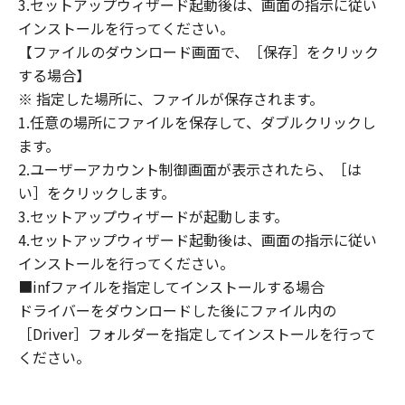
3.セットアップウィザード起動後は、画面の指示に従い
定は、本契約書の終了後も効力を有します。
９．U.S. GOVERNMENT RESTRICTED RIGHTS
インストールを行ってください。
NOTICE
【ファイルのダウンロード画面で、［保存］をクリック
“米国政府エンドユーザー”とは、米国政府の機
する場合】
関また団体を意味します。もしお客様が米国政
※ 指定した場所に、ファイルが保存されます。
府エンドユーザーである場合、以下の規定が適
1.任意の場所にファイルを保存して、ダブルクリックし
用されます：The SOFTWARE is a "commercial
ます。
item," as that term is defined at 48 C.F.R.
2.ユーザーアカウント制御画面が表示されたら、［は
2.101 (Oct 1995), consisting of "commercial
い］をクリックします。
computer software" and "commercial
3.セットアップウィザードが起動します。
computer software documentation," as such
4.セットアップウィザード起動後は、画面の指示に従い
terms are used in 48 C.F.R. 12.212 (Sept 1995).
インストールを行ってください。
Consistent with 48 C.F.R. 12.212 and 48 C.F.R.
■infファイルを指定してインストールする場合
227.7202-1 through 227.7202-4 (June 1995),
all U.S. Government End Users shall acquire
ドライバーをダウンロードした後にファイル内の
the SOFTWARE with only those rights set
［Driver］フォルダーを指定してインストールを行って
forth herein. The manufacturer is Canon
ください。
Inc./30-2, Shimomaruko 3-chome, Ohta-ku,
Tokyo 146-8501, Japan.