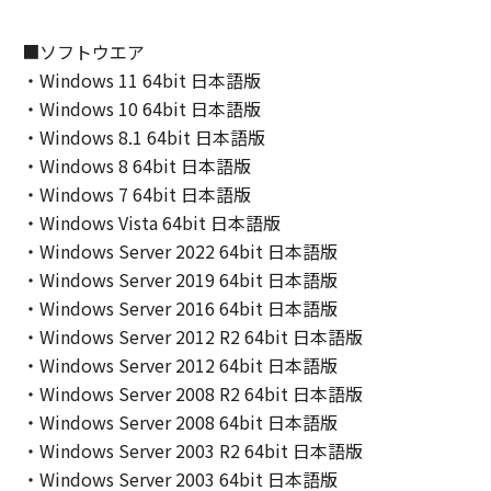
(2) キヤノン、キヤノンのライセンサー、キヤノ
ンの子会社、キヤノンの関連会社、それらの販
■ソフトウエア
売代理店または販売店のいずれも、「本ソフト
・Windows 11 64bit 日本語版
ウェア」の使用または使用不能から生ずるいか
・Windows 10 64bit 日本語版
なる損害（逸失利益およびその他の派生的また
・Windows 8.1 64bit 日本語版
は付随的な損害を含むがこれらに限定されない
・Windows 8 64bit 日本語版
全ての損害を言います。）について、適用法で
・Windows 7 64bit 日本語版
認められる限り、一切の責任を負わないものと
・Windows Vista 64bit 日本語版
します。たとえ、キヤノン、キヤノンのライセ
・Windows Server 2022 64bit 日本語版
ンサー、キヤノンの子会社、キヤノンの関連会
社、それらの販売代理店または販売店がかかる
・Windows Server 2019 64bit 日本語版
損害の可能性について知らされていた場合でも
・Windows Server 2016 64bit 日本語版
同様です。
・Windows Server 2012 R2 64bit 日本語版
(3) キヤノン、キヤノンのライセンサー、キヤノ
・Windows Server 2012 64bit 日本語版
ンの子会社、キヤノンの関連会社、それらの販
・Windows Server 2008 R2 64bit 日本語版
売代理店または販売店のいずれも、「本ソフト
・Windows Server 2008 64bit 日本語版
ウェア」、または「本ソフトウェア」の使用に
・Windows Server 2003 R2 64bit 日本語版
起因または関連してお客様と第三者との間に生
・Windows Server 2003 64bit 日本語版
じたいかなる紛争についても、一切責任を負わ