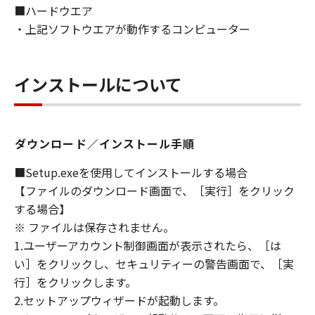
■ハードウエア
ないものとします。
・上記ソフトウエアが動作するコンピューター
８．契約期間
(1) 本契約書は、お客様が、『同意』を示す下
記のボタンをクリックした時点、または「本ソ
インストールについて
フトウェア」をインストールした時点で発効
し、下記(2)または(3)により終了されるまで有
効に存続します。
(2) お客様は、「本ソフトウェア」およびその
ダウンロード／インストール手順
複製物のすべてを廃棄および消去することによ
り、本契約書を終了させることができます。
■Setup.exeを使用してインストールする場合
(3) お客様が本契約書のいずれかの条項に違反
【ファイルのダウンロード画面で、［実行］をクリック
した場合、本契約書は直ちに終了します。
する場合】
(4) お客様は、上記(3)によって本契約書が終了
※ ファイルは保存されません。
した場合、速やかに、「本ソフトウェア」およ
1.ユーザーアカウント制御画面が表示されたら、［は
びその複製物のすべてを廃棄または消去するも
い］をクリックし、セキュリティーの警告画面で、［実
のとします。
行］をクリックします。
(5) 上記にかかわらず、本契約書第2条、第4条
2.セットアップウィザードが起動します。
から第7条まで、第8条第4項および第10条の規