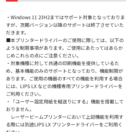
通じて接続されたコンピューター上で、かかる
コンピューターの使用者に対して「本ソフトウ
・Windows 11 23H2まではサポート対象となっておりま
ェア」を使用させることができますが、かかる
すが、次期バージョン以降のサポートは終了させていた
コンピューターの使用者に本契約書上の義務お
よび条件を遵守させるとともに、その履行に関
だきます。
し全責任を負うことを条件とします。
■本プリンタードライバーのご使用に際しては、以下の
(2) お客様は、上記(1)に基づいて「本ソフトウ
ような制限事項があります。ご使用にあたってはあらか
ェア」を使用するためのバックアップとして、
じめこれらの点にご注意ください。
「本ソフトウェア」を１部、複製することがで
・対象機種に対して共通の印刷機能を提供しているた
きます。
め、基本機能のみのサポートとなっており、機能制限が
(3) 上記(1)および(2)に定める場合を除き、キヤ
あります。ご使用の機器のすべての機能を利用する場合
ノンまたはキヤノンのライセンサーのいかなる
には、LIPS LX などの機種専用プリンタードライバーを
知的財産権も、明示たると黙示たるとを問わ
ご利用ください。
ず、本契約書によってお客様に譲渡あるいは許
・「ユーザー設定用紙を縦送りにする」機能を搭載して
諾されるものではありません。
おりません。
２．制限
レーザービームプリンターにおいて上記機能を利用す
(1) お客様は、再使用許諾、譲渡、販売、頒
布、リースもしくは貸与その他の方法により、
る際には別途LIPS LX プリンタードライバーをご利用く
第三者に「本ソフトウェア」を使用させること