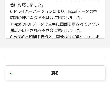
合に対応しました。
6.ドライバーバージョンにより、Excelデータの中
間調色味が異なる不具合に対応しました。
7.特定のPDFデータで文字に画面表示されていない
黒点が印字される不具合に対応しました。
8.長尺紙へ印刷を行うと、画像抜けが発生してしま
う不具合に対応しました。
9.B5/Exective用紙の両面印刷に対応しました。
10.往復はがき、封筒 洋形長3号、封筒 角形2号、
封筒 長型3号の各用紙サイズをサポート用紙サイズ
に追加しました。
戻る
11.ぺージ集約（Nin1）+ 製本印刷機能に対応しま
した。
12.ストレージオプションOFF時の中とじ製本複数
部数印刷に対応しました。
13.アプリケーションのカラーマッチングを優先す
る機能に対応しました。