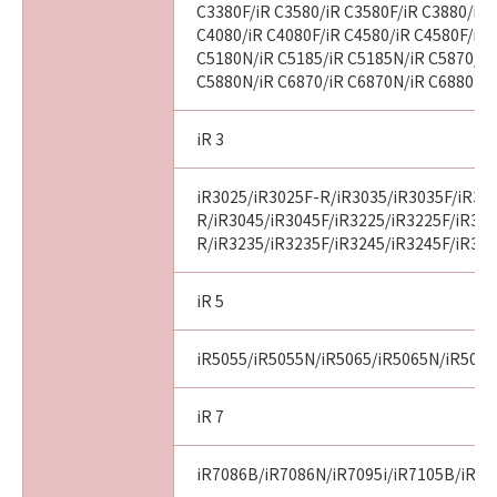
C3380F/iR C3580/iR C3580F/iR C3880/iR 
C4080/iR C4080F/iR C4580/iR C4580F/iR 
C5180N/iR C5185/iR C5185N/iR C5870/iR
C5880N/iR C6870/iR C6870N/iR C6880N
iR 3
iR3025/iR3025F-R/iR3035/iR3035F/iR30
R/iR3045/iR3045F/iR3225/iR3225F/iR32
R/iR3235/iR3235F/iR3245/iR3245F/iR32
iR 5
iR5055/iR5055N/iR5065/iR5065N/iR507
iR 7
iR7086B/iR7086N/iR7095i/iR7105B/iR71