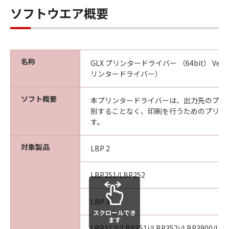
本条項中で使用される"the SOFTWARE"とは、
ソフトウエア概要
本契約書中で定義される「本ソフトウェア」を
意味し、指し示すものとします。
10．分離可能性
本契約書のいずれかの条項またはその一部が法
名称
GLX プリンタードライバー （64bit） Ver.
律により無効であると決定された場合でも、そ
リンタードライバー）
の他の条項は完全に有効に存続するものとしま
す。
ソフト概要
本プリンタードライバーは、出力先のプリ
別することなく、印刷を行うためのプリン
以上
す。
キヤノン株式会社
対象製品
LBP 2
No.026798
LBP251/LBP252
LBP 3
スクロールでき
ます
LBP312i/LBP351i/LBP352i/LBP3900/LB