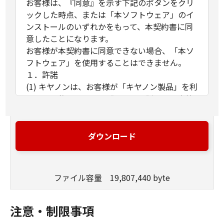
お客様は、『同意』を示す下記のボタンをクリ
ックした時点、または「本ソフトウェア」のイ
ンストールのいずれかをもって、本契約書に同
意したことになります。
お客様が本契約書に同意できない場合、「本ソ
フトウェア」を使用することはできません。
１．許諾
(1) キヤノンは、お客様が「キヤノン製品」を利
用する目的のために、「キヤノン製品」に直接
またはネットワークを通じ接続される複数のコ
ンピューター（以下「指定機器」と言いま
す。）において、「本ソフトウェア」を使用
ダウンロード
（本契約書においては、「本ソフトウェア」を
コンピューターの記憶媒体上にインストールす
ること、またはコンピューターにおいて表示す
ファイル容量 19,807,440 byte
ること、アクセスすること、もしくは実行する
ことのいずれも含むものとします。）するため
の非独占的権利をお客様に対して許諾します。
注意・制限事項
お客様は、また「指定機器」にネットワークを