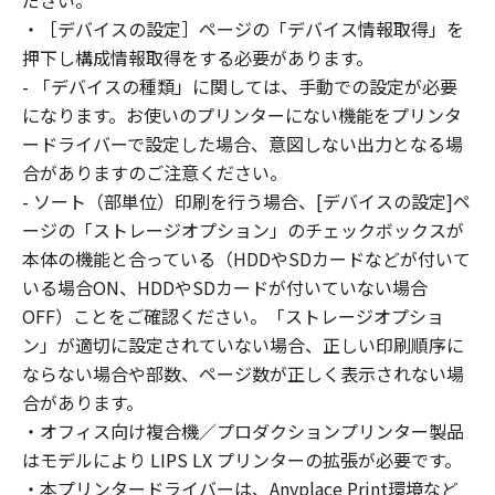
ださい。
はできません。
・［デバイスの設定］ページの「デバイス情報取得」を
(2) お客様は、「本ソフトウェア」の全部また
押下し構成情報取得をする必要があります。
は一部を修正、改変、逆コンパイル、逆アセン
- 「デバイスの種類」に関しては、手動での設定が必要
ブル、その他リバースエンジニアリング等する
になります。お使いのプリンターにない機能をプリンタ
ことはできません。また第三者にこのような行
ードライバーで設定した場合、意図しない出力となる場
為をさせてはなりません。
合がありますのご注意ください。
３．著作権表示
- ソート（部単位）印刷を行う場合、[デバイスの設定]ペ
お客様は、「本ソフトウェア」に含まれるキヤ
ージの「ストレージオプション」のチェックボックスが
ノンまたはキヤノンのライセンサーの著作権表
本体の機能と合っている（HDDやSDカードなどが付いて
示を変更し、除去しもしくは削除してはなりま
いる場合ON、HDDやSDカードが付いていない場合
せん。
４．所有権
OFF）ことをご確認ください。「ストレージオプショ
「本ソフトウェア」に係る権原および所有権
ン」が適切に設定されていない場合、正しい印刷順序に
は、その内容によりキヤノンまたはキヤノンの
ならない場合や部数、ページ数が正しく表示されない場
ライセンサーに帰属します。
合があります。
５．輸出
・オフィス向け複合機／プロダクションプリンター製品
お客様は、日本国政府または関連する外国政府
はモデルにより LIPS LX プリンターの拡張が必要です。
より必要な許可等を得ることなしに、「本ソフ
・本プリンタードライバーは、Anyplace Print環境など