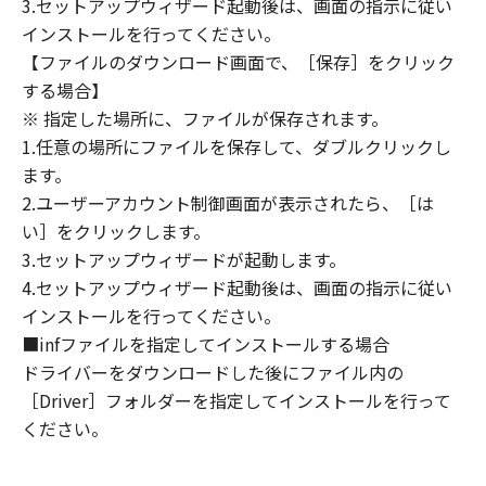
3.セットアップウィザード起動後は、画面の指示に従い
定は、本契約書の終了後も効力を有します。
９．U.S. GOVERNMENT RESTRICTED RIGHTS
インストールを行ってください。
NOTICE
【ファイルのダウンロード画面で、［保存］をクリック
“米国政府エンドユーザー”とは、米国政府の機
する場合】
関また団体を意味します。もしお客様が米国政
※ 指定した場所に、ファイルが保存されます。
府エンドユーザーである場合、以下の規定が適
1.任意の場所にファイルを保存して、ダブルクリックし
用されます：The SOFTWARE is a "commercial
ます。
item," as that term is defined at 48 C.F.R.
2.ユーザーアカウント制御画面が表示されたら、［は
2.101 (Oct 1995), consisting of "commercial
い］をクリックします。
computer software" and "commercial
3.セットアップウィザードが起動します。
computer software documentation," as such
4.セットアップウィザード起動後は、画面の指示に従い
terms are used in 48 C.F.R. 12.212 (Sept 1995).
インストールを行ってください。
Consistent with 48 C.F.R. 12.212 and 48 C.F.R.
■infファイルを指定してインストールする場合
227.7202-1 through 227.7202-4 (June 1995),
all U.S. Government End Users shall acquire
ドライバーをダウンロードした後にファイル内の
the SOFTWARE with only those rights set
［Driver］フォルダーを指定してインストールを行って
forth herein. The manufacturer is Canon
ください。
Inc./30-2, Shimomaruko 3-chome, Ohta-ku,
Tokyo 146-8501, Japan.