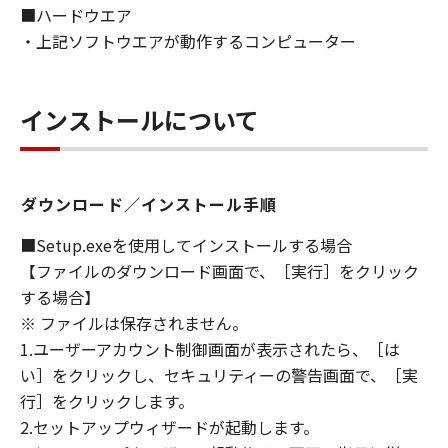
■ハードウエア
ないものとします。
・上記ソフトウエアが動作するコンピューター
８．契約期間
(1) 本契約書は、お客様が、『同意』を示す下
記のボタンをクリックした時点、または「本ソ
インストールについて
フトウェア」をインストールした時点で発効
し、下記(2)または(3)により終了されるまで有
効に存続します。
(2) お客様は、「本ソフトウェア」およびその
ダウンロード／インストール手順
複製物のすべてを廃棄および消去することによ
り、本契約書を終了させることができます。
■Setup.exeを使用してインストールする場合
(3) お客様が本契約書のいずれかの条項に違反
【ファイルのダウンロード画面で、［実行］をクリック
した場合、本契約書は直ちに終了します。
する場合】
(4) お客様は、上記(3)によって本契約書が終了
※ ファイルは保存されません。
した場合、速やかに、「本ソフトウェア」およ
1.ユーザーアカウント制御画面が表示されたら、［は
びその複製物のすべてを廃棄または消去するも
い］をクリックし、セキュリティーの警告画面で、［実
のとします。
行］をクリックします。
(5) 上記にかかわらず、本契約書第2条、第4条
2.セットアップウィザードが起動します。
から第7条まで、第8条第4項および第10条の規