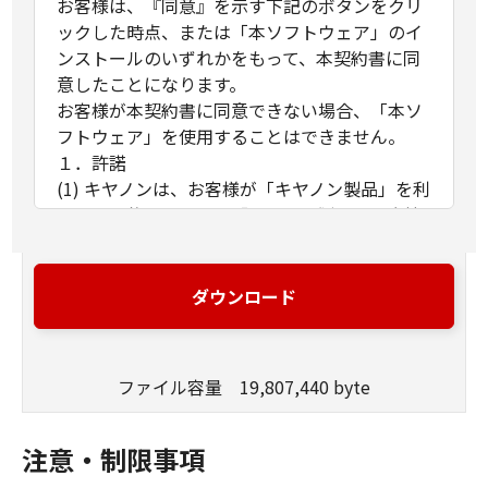
お客様は、『同意』を示す下記のボタンをクリ
ックした時点、または「本ソフトウェア」のイ
ンストールのいずれかをもって、本契約書に同
意したことになります。
お客様が本契約書に同意できない場合、「本ソ
フトウェア」を使用することはできません。
１．許諾
(1) キヤノンは、お客様が「キヤノン製品」を利
用する目的のために、「キヤノン製品」に直接
またはネットワークを通じ接続される複数のコ
ンピューター（以下「指定機器」と言いま
す。）において、「本ソフトウェア」を使用
ダウンロード
（本契約書においては、「本ソフトウェア」を
コンピューターの記憶媒体上にインストールす
ること、またはコンピューターにおいて表示す
ファイル容量 19,807,440 byte
ること、アクセスすること、もしくは実行する
ことのいずれも含むものとします。）するため
の非独占的権利をお客様に対して許諾します。
注意・制限事項
お客様は、また「指定機器」にネットワークを