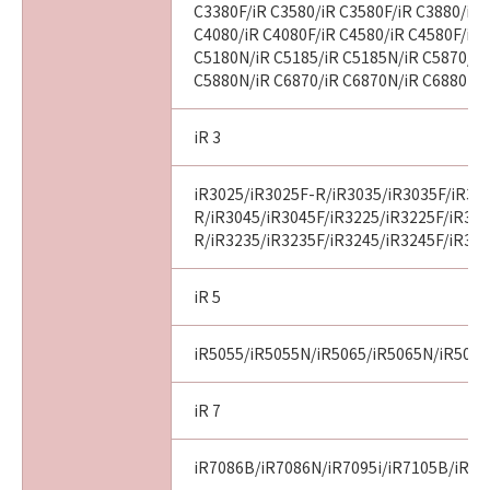
C3380F/iR C3580/iR C3580F/iR C3880/iR 
C4080/iR C4080F/iR C4580/iR C4580F/iR 
C5180N/iR C5185/iR C5185N/iR C5870/iR
C5880N/iR C6870/iR C6870N/iR C6880N
iR 3
iR3025/iR3025F-R/iR3035/iR3035F/iR30
R/iR3045/iR3045F/iR3225/iR3225F/iR32
R/iR3235/iR3235F/iR3245/iR3245F/iR32
iR 5
iR5055/iR5055N/iR5065/iR5065N/iR507
iR 7
iR7086B/iR7086N/iR7095i/iR7105B/iR71