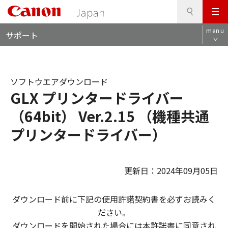
検
このページの本文へ
メ
索
ロ
ニ
menu
サポート
ー
ュ
カ
ー
ル
ナ
ソフトウエアダウンロード
ビ
GLX プリンタードライバー
（64bit） Ver.2.15 （機種共通
プリンタードライバー）
更新日：2024年09月05日
ダウンロード前に下記の使用許諾契約書を必ずお読みく
ださい。
ダウンロードを開始された場合には本許諾書に同意され