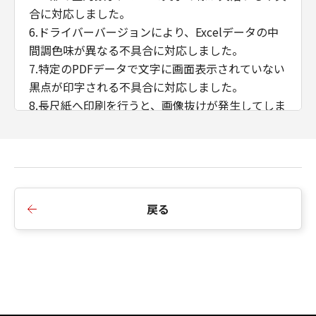
合に対応しました。
6.ドライバーバージョンにより、Excelデータの中
間調色味が異なる不具合に対応しました。
7.特定のPDFデータで文字に画面表示されていない
黒点が印字される不具合に対応しました。
8.長尺紙へ印刷を行うと、画像抜けが発生してしま
う不具合に対応しました。
9.B5/Exective用紙の両面印刷に対応しました。
10.往復はがき、封筒 洋形長3号、封筒 角形2号、
封筒 長型3号の各用紙サイズをサポート用紙サイズ
に追加しました。
戻る
11.ぺージ集約（Nin1）+ 製本印刷機能に対応しま
した。
12.ストレージオプションOFF時の中とじ製本複数
部数印刷に対応しました。
13.アプリケーションのカラーマッチングを優先す
る機能に対応しました。