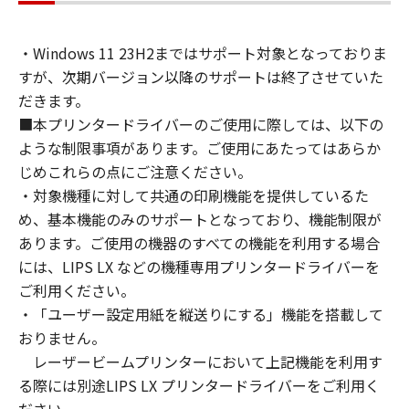
通じて接続されたコンピューター上で、かかる
コンピューターの使用者に対して「本ソフトウ
・Windows 11 23H2まではサポート対象となっておりま
ェア」を使用させることができますが、かかる
すが、次期バージョン以降のサポートは終了させていた
コンピューターの使用者に本契約書上の義務お
よび条件を遵守させるとともに、その履行に関
だきます。
し全責任を負うことを条件とします。
■本プリンタードライバーのご使用に際しては、以下の
(2) お客様は、上記(1)に基づいて「本ソフトウ
ような制限事項があります。ご使用にあたってはあらか
ェア」を使用するためのバックアップとして、
じめこれらの点にご注意ください。
「本ソフトウェア」を１部、複製することがで
・対象機種に対して共通の印刷機能を提供しているた
きます。
め、基本機能のみのサポートとなっており、機能制限が
(3) 上記(1)および(2)に定める場合を除き、キヤ
あります。ご使用の機器のすべての機能を利用する場合
ノンまたはキヤノンのライセンサーのいかなる
には、LIPS LX などの機種専用プリンタードライバーを
知的財産権も、明示たると黙示たるとを問わ
ご利用ください。
ず、本契約書によってお客様に譲渡あるいは許
・「ユーザー設定用紙を縦送りにする」機能を搭載して
諾されるものではありません。
おりません。
２．制限
レーザービームプリンターにおいて上記機能を利用す
(1) お客様は、再使用許諾、譲渡、販売、頒
布、リースもしくは貸与その他の方法により、
る際には別途LIPS LX プリンタードライバーをご利用く
第三者に「本ソフトウェア」を使用させること