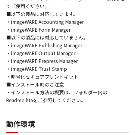
トウェア」の全部または一部を、直接または間
でご使用ください。
接に輸出してはなりません。
■以下の製品に対応しています。
６．サポートおよびアップデート
・imageWARE Accounting Manager
キヤノン、キヤノンの子会社、関係会社、それ
・imageWARE Form Manager
らの販売代理店および販売店、並びにキヤノン
■以下の製品には対応していません。
のライセンサーは、お客様による「本ソフトウ
ェア」の使用を支援すること、および「本ソフ
・imageWARE Publishing Manager
トウェア」に対してアップデート、バグの修正
・imageWARE Output Manager
あるいはサポートを行うことについて、いかな
・imageWARE Prepress Manager
る責任も負うものではありません。
・imageWARE Trust Stamp
７．保証の否認・免責
・暗号化セキュアプリントキット
(1) 「本ソフトウェア」は、『現状のまま』の
■インストール時のご注意
状態で使用許諾されます。キヤノン、キヤノン
・インストール方法の概要は、フォルダー内の
のライセンサー、キヤノンの子会社、キヤノン
Readme.htaをご参照してください。
の関連会社、それらの販売代理店または販売店
のいずれも、「本ソフトウェア」に関して、商
品性および特定の目的への適合性の保証を含
動作環境
め、いかなる保証も、明示たると黙示たるとを
問わず一切しないものとします。