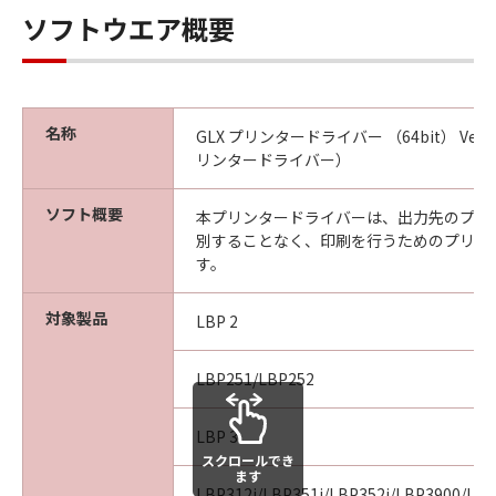
本条項中で使用される"the SOFTWARE"とは、
ソフトウエア概要
本契約書中で定義される「本ソフトウェア」を
意味し、指し示すものとします。
10．分離可能性
本契約書のいずれかの条項またはその一部が法
名称
GLX プリンタードライバー （64bit） Ver.
律により無効であると決定された場合でも、そ
リンタードライバー）
の他の条項は完全に有効に存続するものとしま
す。
ソフト概要
本プリンタードライバーは、出力先のプリ
別することなく、印刷を行うためのプリン
以上
す。
キヤノン株式会社
対象製品
LBP 2
No.026798
LBP251/LBP252
LBP 3
スクロールでき
ます
LBP312i/LBP351i/LBP352i/LBP3900/LB