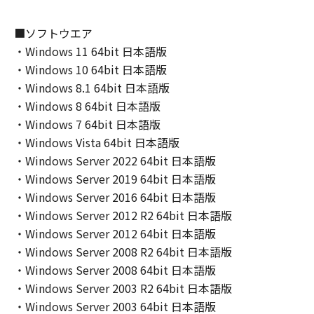
(2) キヤノン、キヤノンのライセンサー、キヤノ
ンの子会社、キヤノンの関連会社、それらの販
■ソフトウエア
売代理店または販売店のいずれも、「本ソフト
・Windows 11 64bit 日本語版
ウェア」の使用または使用不能から生ずるいか
・Windows 10 64bit 日本語版
なる損害（逸失利益およびその他の派生的また
・Windows 8.1 64bit 日本語版
は付随的な損害を含むがこれらに限定されない
・Windows 8 64bit 日本語版
全ての損害を言います。）について、適用法で
・Windows 7 64bit 日本語版
認められる限り、一切の責任を負わないものと
・Windows Vista 64bit 日本語版
します。たとえ、キヤノン、キヤノンのライセ
・Windows Server 2022 64bit 日本語版
ンサー、キヤノンの子会社、キヤノンの関連会
社、それらの販売代理店または販売店がかかる
・Windows Server 2019 64bit 日本語版
損害の可能性について知らされていた場合でも
・Windows Server 2016 64bit 日本語版
同様です。
・Windows Server 2012 R2 64bit 日本語版
(3) キヤノン、キヤノンのライセンサー、キヤノ
・Windows Server 2012 64bit 日本語版
ンの子会社、キヤノンの関連会社、それらの販
・Windows Server 2008 R2 64bit 日本語版
売代理店または販売店のいずれも、「本ソフト
・Windows Server 2008 64bit 日本語版
ウェア」、または「本ソフトウェア」の使用に
・Windows Server 2003 R2 64bit 日本語版
起因または関連してお客様と第三者との間に生
・Windows Server 2003 64bit 日本語版
じたいかなる紛争についても、一切責任を負わ