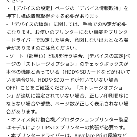
ださい。
はできません。
・［デバイスの設定］ページの「デバイス情報取得」を
(2) お客様は、「本ソフトウェア」の全部また
押下し構成情報取得をする必要があります。
は一部を修正、改変、逆コンパイル、逆アセン
- 「デバイスの種類」に関しては、手動での設定が必要
ブル、その他リバースエンジニアリング等する
になります。お使いのプリンターにない機能をプリンタ
ことはできません。また第三者にこのような行
ードライバーで設定した場合、意図しない出力となる場
為をさせてはなりません。
合がありますのご注意ください。
３．著作権表示
- ソート（部単位）印刷を行う場合、[デバイスの設定]ペ
お客様は、「本ソフトウェア」に含まれるキヤ
ージの「ストレージオプション」のチェックボックスが
ノンまたはキヤノンのライセンサーの著作権表
本体の機能と合っている（HDDやSDカードなどが付いて
示を変更し、除去しもしくは削除してはなりま
いる場合ON、HDDやSDカードが付いていない場合
せん。
４．所有権
OFF）ことをご確認ください。「ストレージオプショ
「本ソフトウェア」に係る権原および所有権
ン」が適切に設定されていない場合、正しい印刷順序に
は、その内容によりキヤノンまたはキヤノンの
ならない場合や部数、ページ数が正しく表示されない場
ライセンサーに帰属します。
合があります。
５．輸出
・オフィス向け複合機／プロダクションプリンター製品
お客様は、日本国政府または関連する外国政府
はモデルにより LIPS LX プリンターの拡張が必要です。
より必要な許可等を得ることなしに、「本ソフ
・本プリンタードライバーは、Anyplace Print環境など