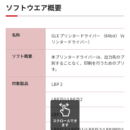
本条項中で使用される"the SOFTWARE"とは、
ソフトウエア概要
本契約書中で定義される「本ソフトウェア」を
意味し、指し示すものとします。
10．分離可能性
本契約書のいずれかの条項またはその一部が法
名称
GLX プリンタードライバー （64bit） Ver.
律により無効であると決定された場合でも、そ
リンタードライバー）
の他の条項は完全に有効に存続するものとしま
す。
ソフト概要
本プリンタードライバーは、出力先のプリ
別することなく、印刷を行うためのプリン
以上
す。
キヤノン株式会社
対象製品
LBP 2
No.026798
LBP251/LBP252
LBP 3
スクロールでき
ます
LBP312i/LBP351i/LBP352i/LBP3900/LB