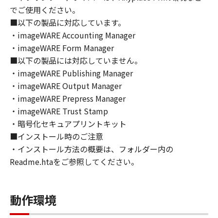
トウェア」の全部または一部を、直接または間
でご使用ください。
接に輸出してはなりません。
■以下の製品に対応しています。
６．サポートおよびアップデート
・imageWARE Accounting Manager
キヤノン、キヤノンの子会社、関係会社、それ
・imageWARE Form Manager
らの販売代理店および販売店、並びにキヤノン
■以下の製品には対応していません。
のライセンサーは、お客様による「本ソフトウ
ェア」の使用を支援すること、および「本ソフ
・imageWARE Publishing Manager
トウェア」に対してアップデート、バグの修正
・imageWARE Output Manager
あるいはサポートを行うことについて、いかな
・imageWARE Prepress Manager
る責任も負うものではありません。
・imageWARE Trust Stamp
７．保証の否認・免責
・暗号化セキュアプリントキット
(1) 「本ソフトウェア」は、『現状のまま』の
■インストール時のご注意
状態で使用許諾されます。キヤノン、キヤノン
・インストール方法の概要は、フォルダー内の
のライセンサー、キヤノンの子会社、キヤノン
Readme.htaをご参照してください。
の関連会社、それらの販売代理店または販売店
のいずれも、「本ソフトウェア」に関して、商
品性および特定の目的への適合性の保証を含
動作環境
め、いかなる保証も、明示たると黙示たるとを
問わず一切しないものとします。