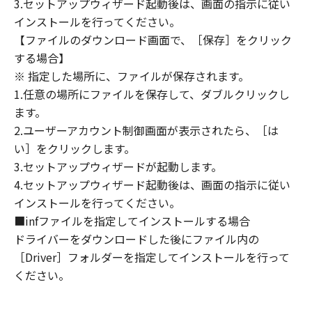
3.セットアップウィザード起動後は、画面の指示に従い
定は、本契約書の終了後も効力を有します。
９．U.S. GOVERNMENT RESTRICTED RIGHTS
インストールを行ってください。
NOTICE
【ファイルのダウンロード画面で、［保存］をクリック
“米国政府エンドユーザー”とは、米国政府の機
する場合】
関また団体を意味します。もしお客様が米国政
※ 指定した場所に、ファイルが保存されます。
府エンドユーザーである場合、以下の規定が適
1.任意の場所にファイルを保存して、ダブルクリックし
用されます：The SOFTWARE is a "commercial
ます。
item," as that term is defined at 48 C.F.R.
2.ユーザーアカウント制御画面が表示されたら、［は
2.101 (Oct 1995), consisting of "commercial
い］をクリックします。
computer software" and "commercial
3.セットアップウィザードが起動します。
computer software documentation," as such
4.セットアップウィザード起動後は、画面の指示に従い
terms are used in 48 C.F.R. 12.212 (Sept 1995).
インストールを行ってください。
Consistent with 48 C.F.R. 12.212 and 48 C.F.R.
■infファイルを指定してインストールする場合
227.7202-1 through 227.7202-4 (June 1995),
all U.S. Government End Users shall acquire
ドライバーをダウンロードした後にファイル内の
the SOFTWARE with only those rights set
［Driver］フォルダーを指定してインストールを行って
forth herein. The manufacturer is Canon
ください。
Inc./30-2, Shimomaruko 3-chome, Ohta-ku,
Tokyo 146-8501, Japan.