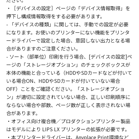
ださい。
はできません。
・［デバイスの設定］ページの「デバイス情報取得」を
(2) お客様は、「本ソフトウェア」の全部また
押下し構成情報取得をする必要があります。
は一部を修正、改変、逆コンパイル、逆アセン
- 「デバイスの種類」に関しては、手動での設定が必要
ブル、その他リバースエンジニアリング等する
になります。お使いのプリンターにない機能をプリンタ
ことはできません。また第三者にこのような行
ードライバーで設定した場合、意図しない出力となる場
為をさせてはなりません。
合がありますのご注意ください。
３．著作権表示
- ソート（部単位）印刷を行う場合、[デバイスの設定]ペ
お客様は、「本ソフトウェア」に含まれるキヤ
ージの「ストレージオプション」のチェックボックスが
ノンまたはキヤノンのライセンサーの著作権表
本体の機能と合っている（HDDやSDカードなどが付いて
示を変更し、除去しもしくは削除してはなりま
いる場合ON、HDDやSDカードが付いていない場合
せん。
４．所有権
OFF）ことをご確認ください。「ストレージオプショ
「本ソフトウェア」に係る権原および所有権
ン」が適切に設定されていない場合、正しい印刷順序に
は、その内容によりキヤノンまたはキヤノンの
ならない場合や部数、ページ数が正しく表示されない場
ライセンサーに帰属します。
合があります。
５．輸出
・オフィス向け複合機／プロダクションプリンター製品
お客様は、日本国政府または関連する外国政府
はモデルにより LIPS LX プリンターの拡張が必要です。
より必要な許可等を得ることなしに、「本ソフ
・本プリンタードライバーは、Anyplace Print環境など