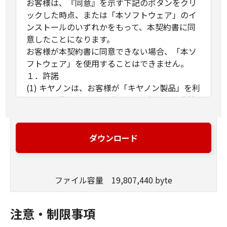
お客様は、『同意』を示す下記のボタンをクリ
ックした時点、または「本ソフトウェア」のイ
ンストールのいずれかをもって、本契約書に同
意したことになります。
お客様が本契約書に同意できない場合、「本ソ
フトウェア」を使用することはできません。
１．許諾
(1) キヤノンは、お客様が「キヤノン製品」を利
用する目的のために、「キヤノン製品」に直接
またはネットワークを通じ接続される複数のコ
ンピューター（以下「指定機器」と言いま
す。）において、「本ソフトウェア」を使用
ダウンロード
（本契約書においては、「本ソフトウェア」を
コンピューターの記憶媒体上にインストールす
ること、またはコンピューターにおいて表示す
ファイル容量 19,807,440 byte
ること、アクセスすること、もしくは実行する
ことのいずれも含むものとします。）するため
の非独占的権利をお客様に対して許諾します。
注意・制限事項
お客様は、また「指定機器」にネットワークを