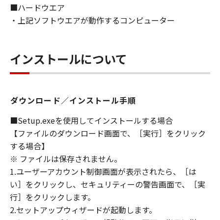
■ハードウエア
ないものとします。
・上記ソフトウエアが動作するコンピューター
８．契約期間
(1) 本契約書は、お客様が、『同意』を示す下
記のボタンをクリックした時点、または「本ソ
インストールについて
フトウェア」をインストールした時点で発効
し、下記(2)または(3)により終了されるまで有
効に存続します。
(2) お客様は、「本ソフトウェア」およびその
ダウンロード／インストール手順
複製物のすべてを廃棄および消去することによ
り、本契約書を終了させることができます。
■Setup.exeを使用してインストールする場合
(3) お客様が本契約書のいずれかの条項に違反
【ファイルのダウンロード画面で、［実行］をクリック
した場合、本契約書は直ちに終了します。
する場合】
(4) お客様は、上記(3)によって本契約書が終了
※ ファイルは保存されません。
した場合、速やかに、「本ソフトウェア」およ
1.ユーザーアカウント制御画面が表示されたら、［は
びその複製物のすべてを廃棄または消去するも
い］をクリックし、セキュリティーの警告画面で、［実
のとします。
行］をクリックします。
(5) 上記にかかわらず、本契約書第2条、第4条
2.セットアップウィザードが起動します。
から第7条まで、第8条第4項および第10条の規