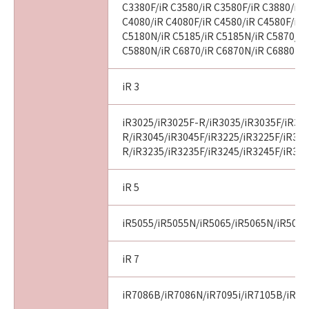
C3380F/iR C3580/iR C3580F/iR C3880/iR 
C4080/iR C4080F/iR C4580/iR C4580F/iR 
C5180N/iR C5185/iR C5185N/iR C5870/iR
C5880N/iR C6870/iR C6870N/iR C6880N
iR 3
iR3025/iR3025F-R/iR3035/iR3035F/iR30
R/iR3045/iR3045F/iR3225/iR3225F/iR32
R/iR3235/iR3235F/iR3245/iR3245F/iR32
iR 5
iR5055/iR5055N/iR5065/iR5065N/iR507
iR 7
iR7086B/iR7086N/iR7095i/iR7105B/iR71