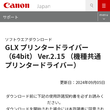
検
このページの本文へ
メ
索
ロ
ニ
menu
サポート
ー
ュ
カ
ー
ル
ナ
ソフトウエアダウンロード
ビ
GLX プリンタードライバー
（64bit） Ver.2.15 （機種共通
プリンタードライバー）
更新日：2024年09月05日
ダウンロード前に下記の使用許諾契約書を必ずお読みく
ださい。
ダウンロードを開始された場合には本許諾書に同意され