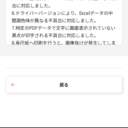
合に対応しました。
6.ドライバーバージョンにより、Excelデータの中
間調色味が異なる不具合に対応しました。
7.特定のPDFデータで文字に画面表示されていない
黒点が印字される不具合に対応しました。
8.長尺紙へ印刷を行うと、画像抜けが発生してしま
う不具合に対応しました。
9.B5/Exective用紙の両面印刷に対応しました。
10.往復はがき、封筒 洋形長3号、封筒 角形2号、
封筒 長型3号の各用紙サイズをサポート用紙サイズ
に追加しました。
戻る
11.ぺージ集約（Nin1）+ 製本印刷機能に対応しま
した。
12.ストレージオプションOFF時の中とじ製本複数
部数印刷に対応しました。
13.アプリケーションのカラーマッチングを優先す
る機能に対応しました。