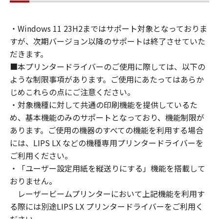
通じて接続されたコンピューター上で、かかる
コンピューターの使用者に対して「本ソフトウ
・Windows 11 23H2まではサポート対象となっておりま
ェア」を使用させることができますが、かかる
すが、次期バージョン以降のサポートは終了させていた
コンピューターの使用者に本契約書上の義務お
よび条件を遵守させるとともに、その履行に関
だきます。
し全責任を負うことを条件とします。
■本プリンタードライバーのご使用に際しては、以下の
(2) お客様は、上記(1)に基づいて「本ソフトウ
ような制限事項があります。ご使用にあたってはあらか
ェア」を使用するためのバックアップとして、
じめこれらの点にご注意ください。
「本ソフトウェア」を１部、複製することがで
・対象機種に対して共通の印刷機能を提供しているた
きます。
め、基本機能のみのサポートとなっており、機能制限が
(3) 上記(1)および(2)に定める場合を除き、キヤ
あります。ご使用の機器のすべての機能を利用する場合
ノンまたはキヤノンのライセンサーのいかなる
には、LIPS LX などの機種専用プリンタードライバーを
知的財産権も、明示たると黙示たるとを問わ
ご利用ください。
ず、本契約書によってお客様に譲渡あるいは許
・「ユーザー設定用紙を縦送りにする」機能を搭載して
諾されるものではありません。
おりません。
２．制限
レーザービームプリンターにおいて上記機能を利用す
(1) お客様は、再使用許諾、譲渡、販売、頒
布、リースもしくは貸与その他の方法により、
る際には別途LIPS LX プリンタードライバーをご利用く
第三者に「本ソフトウェア」を使用させること