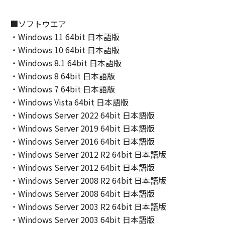
(2) キヤノン、キヤノンのライセンサー、キヤノ
ンの子会社、キヤノンの関連会社、それらの販
■ソフトウエア
売代理店または販売店のいずれも、「本ソフト
・Windows 11 64bit 日本語版
ウェア」の使用または使用不能から生ずるいか
・Windows 10 64bit 日本語版
なる損害（逸失利益およびその他の派生的また
・Windows 8.1 64bit 日本語版
は付随的な損害を含むがこれらに限定されない
・Windows 8 64bit 日本語版
全ての損害を言います。）について、適用法で
・Windows 7 64bit 日本語版
認められる限り、一切の責任を負わないものと
・Windows Vista 64bit 日本語版
します。たとえ、キヤノン、キヤノンのライセ
・Windows Server 2022 64bit 日本語版
ンサー、キヤノンの子会社、キヤノンの関連会
社、それらの販売代理店または販売店がかかる
・Windows Server 2019 64bit 日本語版
損害の可能性について知らされていた場合でも
・Windows Server 2016 64bit 日本語版
同様です。
・Windows Server 2012 R2 64bit 日本語版
(3) キヤノン、キヤノンのライセンサー、キヤノ
・Windows Server 2012 64bit 日本語版
ンの子会社、キヤノンの関連会社、それらの販
・Windows Server 2008 R2 64bit 日本語版
売代理店または販売店のいずれも、「本ソフト
・Windows Server 2008 64bit 日本語版
ウェア」、または「本ソフトウェア」の使用に
・Windows Server 2003 R2 64bit 日本語版
起因または関連してお客様と第三者との間に生
・Windows Server 2003 64bit 日本語版
じたいかなる紛争についても、一切責任を負わ