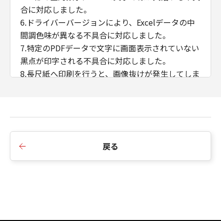
合に対応しました。
6.ドライバーバージョンにより、Excelデータの中
間調色味が異なる不具合に対応しました。
7.特定のPDFデータで文字に画面表示されていない
黒点が印字される不具合に対応しました。
8.長尺紙へ印刷を行うと、画像抜けが発生してしま
う不具合に対応しました。
9.B5/Exective用紙の両面印刷に対応しました。
10.往復はがき、封筒 洋形長3号、封筒 角形2号、
封筒 長型3号の各用紙サイズをサポート用紙サイズ
に追加しました。
戻る
11.ぺージ集約（Nin1）+ 製本印刷機能に対応しま
した。
12.ストレージオプションOFF時の中とじ製本複数
部数印刷に対応しました。
13.アプリケーションのカラーマッチングを優先す
る機能に対応しました。