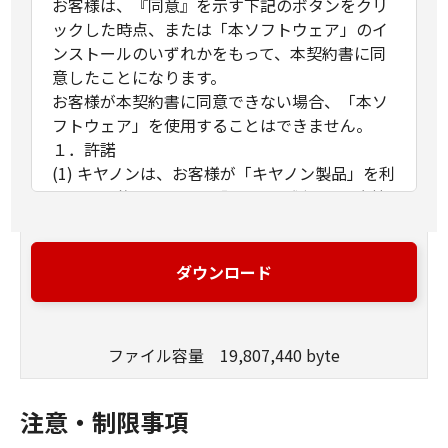
お客様は、『同意』を示す下記のボタンをクリ
ックした時点、または「本ソフトウェア」のイ
ンストールのいずれかをもって、本契約書に同
意したことになります。
お客様が本契約書に同意できない場合、「本ソ
フトウェア」を使用することはできません。
１．許諾
(1) キヤノンは、お客様が「キヤノン製品」を利
用する目的のために、「キヤノン製品」に直接
またはネットワークを通じ接続される複数のコ
ンピューター（以下「指定機器」と言いま
す。）において、「本ソフトウェア」を使用
ダウンロード
（本契約書においては、「本ソフトウェア」を
コンピューターの記憶媒体上にインストールす
ること、またはコンピューターにおいて表示す
ファイル容量 19,807,440 byte
ること、アクセスすること、もしくは実行する
ことのいずれも含むものとします。）するため
の非独占的権利をお客様に対して許諾します。
注意・制限事項
お客様は、また「指定機器」にネットワークを