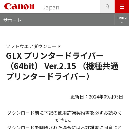
検
このページの本文へ
メ
索
ロ
ニ
menu
サポート
ー
ュ
カ
ー
ル
ナ
ソフトウエアダウンロード
ビ
GLX プリンタードライバー
（64bit） Ver.2.15 （機種共通
プリンタードライバー）
更新日：2024年09月05日
ダウンロード前に下記の使用許諾契約書を必ずお読みく
ださい。
ダウンロードを開始された場合には本許諾書に同意され