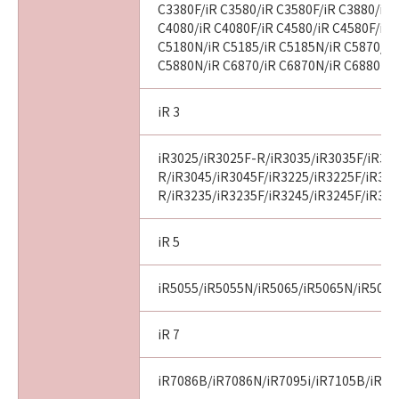
C3380F/iR C3580/iR C3580F/iR C3880/iR 
C4080/iR C4080F/iR C4580/iR C4580F/iR 
C5180N/iR C5185/iR C5185N/iR C5870/iR
C5880N/iR C6870/iR C6870N/iR C6880N
iR 3
iR3025/iR3025F-R/iR3035/iR3035F/iR30
R/iR3045/iR3045F/iR3225/iR3225F/iR32
R/iR3235/iR3235F/iR3245/iR3245F/iR32
iR 5
iR5055/iR5055N/iR5065/iR5065N/iR507
iR 7
iR7086B/iR7086N/iR7095i/iR7105B/iR71