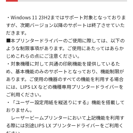
通じて接続されたコンピューター上で、かかる
コンピューターの使用者に対して「本ソフトウ
・Windows 11 23H2まではサポート対象となっておりま
ェア」を使用させることができますが、かかる
すが、次期バージョン以降のサポートは終了させていた
コンピューターの使用者に本契約書上の義務お
よび条件を遵守させるとともに、その履行に関
だきます。
し全責任を負うことを条件とします。
■本プリンタードライバーのご使用に際しては、以下の
(2) お客様は、上記(1)に基づいて「本ソフトウ
ような制限事項があります。ご使用にあたってはあらか
ェア」を使用するためのバックアップとして、
じめこれらの点にご注意ください。
「本ソフトウェア」を１部、複製することがで
・対象機種に対して共通の印刷機能を提供しているた
きます。
め、基本機能のみのサポートとなっており、機能制限が
(3) 上記(1)および(2)に定める場合を除き、キヤ
あります。ご使用の機器のすべての機能を利用する場合
ノンまたはキヤノンのライセンサーのいかなる
には、LIPS LX などの機種専用プリンタードライバーを
知的財産権も、明示たると黙示たるとを問わ
ご利用ください。
ず、本契約書によってお客様に譲渡あるいは許
・「ユーザー設定用紙を縦送りにする」機能を搭載して
諾されるものではありません。
おりません。
２．制限
レーザービームプリンターにおいて上記機能を利用す
(1) お客様は、再使用許諾、譲渡、販売、頒
布、リースもしくは貸与その他の方法により、
る際には別途LIPS LX プリンタードライバーをご利用く
第三者に「本ソフトウェア」を使用させること