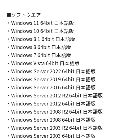
(2) キヤノン、キヤノンのライセンサー、キヤノ
ンの子会社、キヤノンの関連会社、それらの販
■ソフトウエア
売代理店または販売店のいずれも、「本ソフト
・Windows 11 64bit 日本語版
ウェア」の使用または使用不能から生ずるいか
・Windows 10 64bit 日本語版
なる損害（逸失利益およびその他の派生的また
・Windows 8.1 64bit 日本語版
は付随的な損害を含むがこれらに限定されない
・Windows 8 64bit 日本語版
全ての損害を言います。）について、適用法で
・Windows 7 64bit 日本語版
認められる限り、一切の責任を負わないものと
・Windows Vista 64bit 日本語版
します。たとえ、キヤノン、キヤノンのライセ
・Windows Server 2022 64bit 日本語版
ンサー、キヤノンの子会社、キヤノンの関連会
社、それらの販売代理店または販売店がかかる
・Windows Server 2019 64bit 日本語版
損害の可能性について知らされていた場合でも
・Windows Server 2016 64bit 日本語版
同様です。
・Windows Server 2012 R2 64bit 日本語版
(3) キヤノン、キヤノンのライセンサー、キヤノ
・Windows Server 2012 64bit 日本語版
ンの子会社、キヤノンの関連会社、それらの販
・Windows Server 2008 R2 64bit 日本語版
売代理店または販売店のいずれも、「本ソフト
・Windows Server 2008 64bit 日本語版
ウェア」、または「本ソフトウェア」の使用に
・Windows Server 2003 R2 64bit 日本語版
起因または関連してお客様と第三者との間に生
・Windows Server 2003 64bit 日本語版
じたいかなる紛争についても、一切責任を負わ