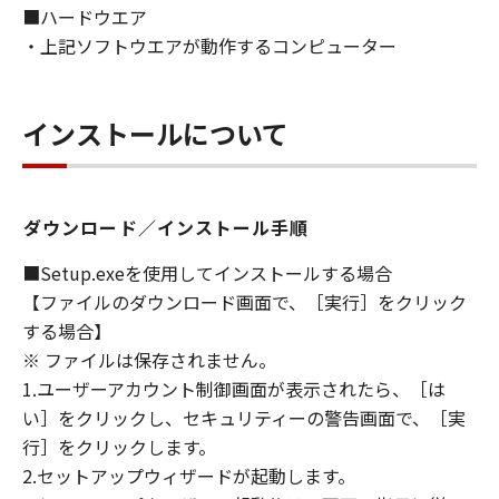
■ハードウエア
ないものとします。
・上記ソフトウエアが動作するコンピューター
８．契約期間
(1) 本契約書は、お客様が、『同意』を示す下
記のボタンをクリックした時点、または「本ソ
インストールについて
フトウェア」をインストールした時点で発効
し、下記(2)または(3)により終了されるまで有
効に存続します。
(2) お客様は、「本ソフトウェア」およびその
ダウンロード／インストール手順
複製物のすべてを廃棄および消去することによ
り、本契約書を終了させることができます。
■Setup.exeを使用してインストールする場合
(3) お客様が本契約書のいずれかの条項に違反
【ファイルのダウンロード画面で、［実行］をクリック
した場合、本契約書は直ちに終了します。
する場合】
(4) お客様は、上記(3)によって本契約書が終了
※ ファイルは保存されません。
した場合、速やかに、「本ソフトウェア」およ
1.ユーザーアカウント制御画面が表示されたら、［は
びその複製物のすべてを廃棄または消去するも
い］をクリックし、セキュリティーの警告画面で、［実
のとします。
行］をクリックします。
(5) 上記にかかわらず、本契約書第2条、第4条
2.セットアップウィザードが起動します。
から第7条まで、第8条第4項および第10条の規