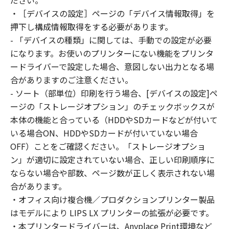
ださい。
はできません。
・［デバイスの設定］ページの「デバイス情報取得」を
(2) お客様は、「本ソフトウェア」の全部また
押下し構成情報取得をする必要があります。
は一部を修正、改変、逆コンパイル、逆アセン
- 「デバイスの種類」に関しては、手動での設定が必要
ブル、その他リバースエンジニアリング等する
になります。お使いのプリンターにない機能をプリンタ
ことはできません。また第三者にこのような行
ードライバーで設定した場合、意図しない出力となる場
為をさせてはなりません。
合がありますのご注意ください。
３．著作権表示
- ソート（部単位）印刷を行う場合、[デバイスの設定]ペ
お客様は、「本ソフトウェア」に含まれるキヤ
ージの「ストレージオプション」のチェックボックスが
ノンまたはキヤノンのライセンサーの著作権表
本体の機能と合っている（HDDやSDカードなどが付いて
示を変更し、除去しもしくは削除してはなりま
いる場合ON、HDDやSDカードが付いていない場合
せん。
４．所有権
OFF）ことをご確認ください。「ストレージオプショ
「本ソフトウェア」に係る権原および所有権
ン」が適切に設定されていない場合、正しい印刷順序に
は、その内容によりキヤノンまたはキヤノンの
ならない場合や部数、ページ数が正しく表示されない場
ライセンサーに帰属します。
合があります。
５．輸出
・オフィス向け複合機／プロダクションプリンター製品
お客様は、日本国政府または関連する外国政府
はモデルにより LIPS LX プリンターの拡張が必要です。
より必要な許可等を得ることなしに、「本ソフ
・本プリンタードライバーは、Anyplace Print環境など