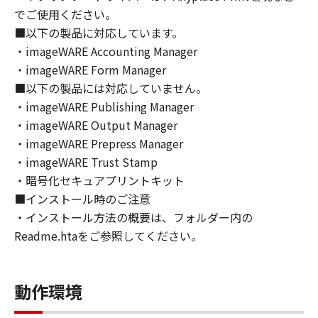
トウェア」の全部または一部を、直接または間
でご使用ください。
接に輸出してはなりません。
■以下の製品に対応しています。
６．サポートおよびアップデート
・imageWARE Accounting Manager
キヤノン、キヤノンの子会社、関係会社、それ
・imageWARE Form Manager
らの販売代理店および販売店、並びにキヤノン
■以下の製品には対応していません。
のライセンサーは、お客様による「本ソフトウ
ェア」の使用を支援すること、および「本ソフ
・imageWARE Publishing Manager
トウェア」に対してアップデート、バグの修正
・imageWARE Output Manager
あるいはサポートを行うことについて、いかな
・imageWARE Prepress Manager
る責任も負うものではありません。
・imageWARE Trust Stamp
７．保証の否認・免責
・暗号化セキュアプリントキット
(1) 「本ソフトウェア」は、『現状のまま』の
■インストール時のご注意
状態で使用許諾されます。キヤノン、キヤノン
・インストール方法の概要は、フォルダー内の
のライセンサー、キヤノンの子会社、キヤノン
Readme.htaをご参照してください。
の関連会社、それらの販売代理店または販売店
のいずれも、「本ソフトウェア」に関して、商
品性および特定の目的への適合性の保証を含
動作環境
め、いかなる保証も、明示たると黙示たるとを
問わず一切しないものとします。