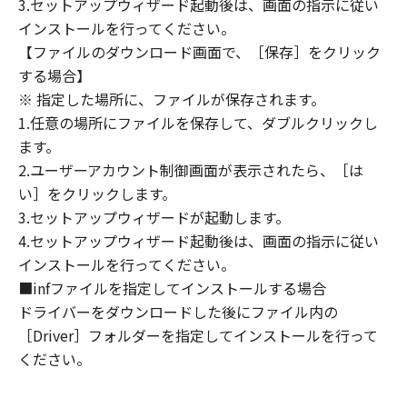
3.セットアップウィザード起動後は、画面の指示に従い
定は、本契約書の終了後も効力を有します。
９．U.S. GOVERNMENT RESTRICTED RIGHTS
インストールを行ってください。
NOTICE
【ファイルのダウンロード画面で、［保存］をクリック
“米国政府エンドユーザー”とは、米国政府の機
する場合】
関また団体を意味します。もしお客様が米国政
※ 指定した場所に、ファイルが保存されます。
府エンドユーザーである場合、以下の規定が適
1.任意の場所にファイルを保存して、ダブルクリックし
用されます：The SOFTWARE is a "commercial
ます。
item," as that term is defined at 48 C.F.R.
2.ユーザーアカウント制御画面が表示されたら、［は
2.101 (Oct 1995), consisting of "commercial
い］をクリックします。
computer software" and "commercial
3.セットアップウィザードが起動します。
computer software documentation," as such
4.セットアップウィザード起動後は、画面の指示に従い
terms are used in 48 C.F.R. 12.212 (Sept 1995).
インストールを行ってください。
Consistent with 48 C.F.R. 12.212 and 48 C.F.R.
■infファイルを指定してインストールする場合
227.7202-1 through 227.7202-4 (June 1995),
all U.S. Government End Users shall acquire
ドライバーをダウンロードした後にファイル内の
the SOFTWARE with only those rights set
［Driver］フォルダーを指定してインストールを行って
forth herein. The manufacturer is Canon
ください。
Inc./30-2, Shimomaruko 3-chome, Ohta-ku,
Tokyo 146-8501, Japan.