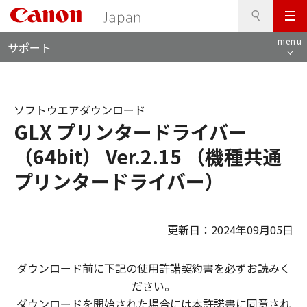
検
このページの本文へ
メ
索
ロ
ニ
menu
サポート
ー
ュ
カ
ー
ル
ナ
ソフトウエアダウンロード
ビ
GLX プリンタードライバー
（64bit） Ver.2.15 （機種共通
プリンタードライバー）
更新日：2024年09月05日
ダウンロード前に下記の使用許諾契約書を必ずお読みく
ださい。
ダウンロードを開始された場合には本許諾書に同意され