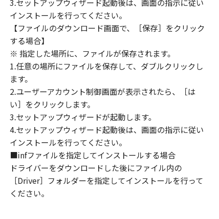
3.セットアップウィザード起動後は、画面の指示に従い
定は、本契約書の終了後も効力を有します。
９．U.S. GOVERNMENT RESTRICTED RIGHTS
インストールを行ってください。
NOTICE
【ファイルのダウンロード画面で、［保存］をクリック
“米国政府エンドユーザー”とは、米国政府の機
する場合】
関また団体を意味します。もしお客様が米国政
※ 指定した場所に、ファイルが保存されます。
府エンドユーザーである場合、以下の規定が適
1.任意の場所にファイルを保存して、ダブルクリックし
用されます：The SOFTWARE is a "commercial
ます。
item," as that term is defined at 48 C.F.R.
2.ユーザーアカウント制御画面が表示されたら、［は
2.101 (Oct 1995), consisting of "commercial
い］をクリックします。
computer software" and "commercial
3.セットアップウィザードが起動します。
computer software documentation," as such
4.セットアップウィザード起動後は、画面の指示に従い
terms are used in 48 C.F.R. 12.212 (Sept 1995).
インストールを行ってください。
Consistent with 48 C.F.R. 12.212 and 48 C.F.R.
■infファイルを指定してインストールする場合
227.7202-1 through 227.7202-4 (June 1995),
all U.S. Government End Users shall acquire
ドライバーをダウンロードした後にファイル内の
the SOFTWARE with only those rights set
［Driver］フォルダーを指定してインストールを行って
forth herein. The manufacturer is Canon
ください。
Inc./30-2, Shimomaruko 3-chome, Ohta-ku,
Tokyo 146-8501, Japan.