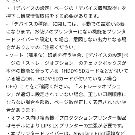
ださい。
はできません。
・［デバイスの設定］ページの「デバイス情報取得」を
(2) お客様は、「本ソフトウェア」の全部また
押下し構成情報取得をする必要があります。
は一部を修正、改変、逆コンパイル、逆アセン
- 「デバイスの種類」に関しては、手動での設定が必要
ブル、その他リバースエンジニアリング等する
になります。お使いのプリンターにない機能をプリンタ
ことはできません。また第三者にこのような行
ードライバーで設定した場合、意図しない出力となる場
為をさせてはなりません。
合がありますのご注意ください。
３．著作権表示
- ソート（部単位）印刷を行う場合、[デバイスの設定]ペ
お客様は、「本ソフトウェア」に含まれるキヤ
ージの「ストレージオプション」のチェックボックスが
ノンまたはキヤノンのライセンサーの著作権表
本体の機能と合っている（HDDやSDカードなどが付いて
示を変更し、除去しもしくは削除してはなりま
いる場合ON、HDDやSDカードが付いていない場合
せん。
４．所有権
OFF）ことをご確認ください。「ストレージオプショ
「本ソフトウェア」に係る権原および所有権
ン」が適切に設定されていない場合、正しい印刷順序に
は、その内容によりキヤノンまたはキヤノンの
ならない場合や部数、ページ数が正しく表示されない場
ライセンサーに帰属します。
合があります。
５．輸出
・オフィス向け複合機／プロダクションプリンター製品
お客様は、日本国政府または関連する外国政府
はモデルにより LIPS LX プリンターの拡張が必要です。
より必要な許可等を得ることなしに、「本ソフ
・本プリンタードライバーは、Anyplace Print環境など