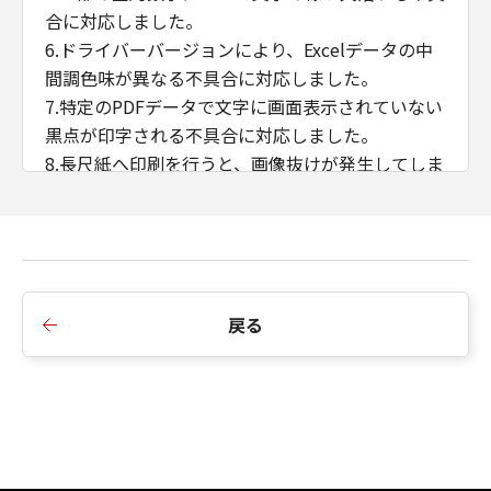
合に対応しました。
6.ドライバーバージョンにより、Excelデータの中
間調色味が異なる不具合に対応しました。
7.特定のPDFデータで文字に画面表示されていない
黒点が印字される不具合に対応しました。
8.長尺紙へ印刷を行うと、画像抜けが発生してしま
う不具合に対応しました。
9.B5/Exective用紙の両面印刷に対応しました。
10.往復はがき、封筒 洋形長3号、封筒 角形2号、
封筒 長型3号の各用紙サイズをサポート用紙サイズ
に追加しました。
戻る
11.ぺージ集約（Nin1）+ 製本印刷機能に対応しま
した。
12.ストレージオプションOFF時の中とじ製本複数
部数印刷に対応しました。
13.アプリケーションのカラーマッチングを優先す
る機能に対応しました。