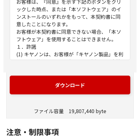
お客様は、『同意』を示す下記のボタンをクリ
ックした時点、または「本ソフトウェア」のイ
ンストールのいずれかをもって、本契約書に同
意したことになります。
お客様が本契約書に同意できない場合、「本ソ
フトウェア」を使用することはできません。
１．許諾
(1) キヤノンは、お客様が「キヤノン製品」を利
用する目的のために、「キヤノン製品」に直接
またはネットワークを通じ接続される複数のコ
ンピューター（以下「指定機器」と言いま
す。）において、「本ソフトウェア」を使用
ダウンロード
（本契約書においては、「本ソフトウェア」を
コンピューターの記憶媒体上にインストールす
ること、またはコンピューターにおいて表示す
ファイル容量 19,807,440 byte
ること、アクセスすること、もしくは実行する
ことのいずれも含むものとします。）するため
の非独占的権利をお客様に対して許諾します。
注意・制限事項
お客様は、また「指定機器」にネットワークを