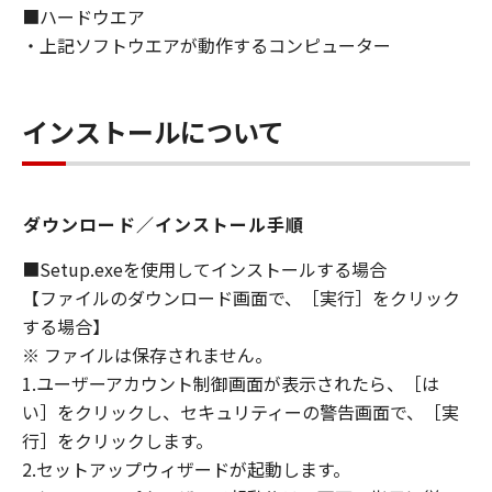
■ハードウエア
ないものとします。
・上記ソフトウエアが動作するコンピューター
８．契約期間
(1) 本契約書は、お客様が、『同意』を示す下
記のボタンをクリックした時点、または「本ソ
インストールについて
フトウェア」をインストールした時点で発効
し、下記(2)または(3)により終了されるまで有
効に存続します。
(2) お客様は、「本ソフトウェア」およびその
ダウンロード／インストール手順
複製物のすべてを廃棄および消去することによ
り、本契約書を終了させることができます。
■Setup.exeを使用してインストールする場合
(3) お客様が本契約書のいずれかの条項に違反
【ファイルのダウンロード画面で、［実行］をクリック
した場合、本契約書は直ちに終了します。
する場合】
(4) お客様は、上記(3)によって本契約書が終了
※ ファイルは保存されません。
した場合、速やかに、「本ソフトウェア」およ
1.ユーザーアカウント制御画面が表示されたら、［は
びその複製物のすべてを廃棄または消去するも
い］をクリックし、セキュリティーの警告画面で、［実
のとします。
行］をクリックします。
(5) 上記にかかわらず、本契約書第2条、第4条
2.セットアップウィザードが起動します。
から第7条まで、第8条第4項および第10条の規