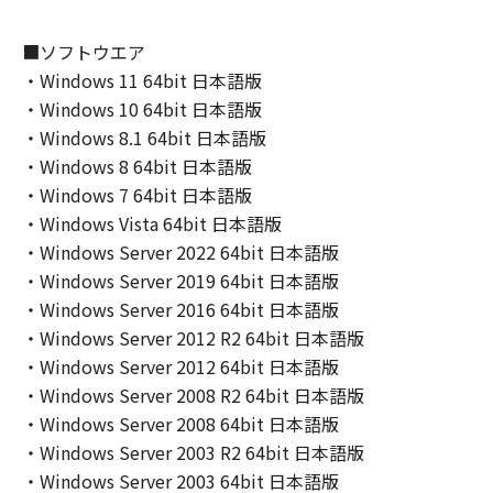
(2) キヤノン、キヤノンのライセンサー、キヤノ
ンの子会社、キヤノンの関連会社、それらの販
■ソフトウエア
売代理店または販売店のいずれも、「本ソフト
・Windows 11 64bit 日本語版
ウェア」の使用または使用不能から生ずるいか
・Windows 10 64bit 日本語版
なる損害（逸失利益およびその他の派生的また
・Windows 8.1 64bit 日本語版
は付随的な損害を含むがこれらに限定されない
・Windows 8 64bit 日本語版
全ての損害を言います。）について、適用法で
・Windows 7 64bit 日本語版
認められる限り、一切の責任を負わないものと
・Windows Vista 64bit 日本語版
します。たとえ、キヤノン、キヤノンのライセ
・Windows Server 2022 64bit 日本語版
ンサー、キヤノンの子会社、キヤノンの関連会
社、それらの販売代理店または販売店がかかる
・Windows Server 2019 64bit 日本語版
損害の可能性について知らされていた場合でも
・Windows Server 2016 64bit 日本語版
同様です。
・Windows Server 2012 R2 64bit 日本語版
(3) キヤノン、キヤノンのライセンサー、キヤノ
・Windows Server 2012 64bit 日本語版
ンの子会社、キヤノンの関連会社、それらの販
・Windows Server 2008 R2 64bit 日本語版
売代理店または販売店のいずれも、「本ソフト
・Windows Server 2008 64bit 日本語版
ウェア」、または「本ソフトウェア」の使用に
・Windows Server 2003 R2 64bit 日本語版
起因または関連してお客様と第三者との間に生
・Windows Server 2003 64bit 日本語版
じたいかなる紛争についても、一切責任を負わ