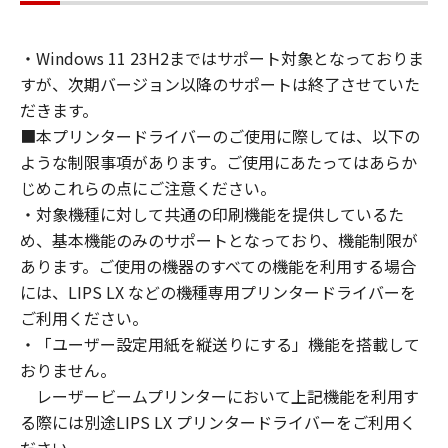
通じて接続されたコンピューター上で、かかる
コンピューターの使用者に対して「本ソフトウ
・Windows 11 23H2まではサポート対象となっておりま
ェア」を使用させることができますが、かかる
すが、次期バージョン以降のサポートは終了させていた
コンピューターの使用者に本契約書上の義務お
よび条件を遵守させるとともに、その履行に関
だきます。
し全責任を負うことを条件とします。
■本プリンタードライバーのご使用に際しては、以下の
(2) お客様は、上記(1)に基づいて「本ソフトウ
ような制限事項があります。ご使用にあたってはあらか
ェア」を使用するためのバックアップとして、
じめこれらの点にご注意ください。
「本ソフトウェア」を１部、複製することがで
・対象機種に対して共通の印刷機能を提供しているた
きます。
め、基本機能のみのサポートとなっており、機能制限が
(3) 上記(1)および(2)に定める場合を除き、キヤ
あります。ご使用の機器のすべての機能を利用する場合
ノンまたはキヤノンのライセンサーのいかなる
には、LIPS LX などの機種専用プリンタードライバーを
知的財産権も、明示たると黙示たるとを問わ
ご利用ください。
ず、本契約書によってお客様に譲渡あるいは許
・「ユーザー設定用紙を縦送りにする」機能を搭載して
諾されるものではありません。
おりません。
２．制限
レーザービームプリンターにおいて上記機能を利用す
(1) お客様は、再使用許諾、譲渡、販売、頒
布、リースもしくは貸与その他の方法により、
る際には別途LIPS LX プリンタードライバーをご利用く
第三者に「本ソフトウェア」を使用させること