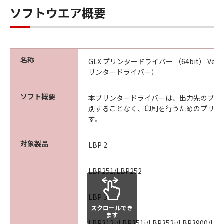
本条項中で使用される"the SOFTWARE"とは、
ソフトウエア概要
本契約書中で定義される「本ソフトウェア」を
意味し、指し示すものとします。
10．分離可能性
本契約書のいずれかの条項またはその一部が法
名称
GLX プリンタードライバー （64bit） Ver.
律により無効であると決定された場合でも、そ
リンタードライバー）
の他の条項は完全に有効に存続するものとしま
す。
ソフト概要
本プリンタードライバーは、出力先のプリ
別することなく、印刷を行うためのプリン
以上
す。
キヤノン株式会社
対象製品
LBP 2
No.026798
LBP251/LBP252
LBP 3
スクロールでき
ます
LBP312i/LBP351i/LBP352i/LBP3900/LB