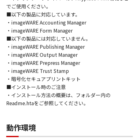
トウェア」の全部または一部を、直接または間
でご使用ください。
接に輸出してはなりません。
■以下の製品に対応しています。
６．サポートおよびアップデート
・imageWARE Accounting Manager
キヤノン、キヤノンの子会社、関係会社、それ
・imageWARE Form Manager
らの販売代理店および販売店、並びにキヤノン
■以下の製品には対応していません。
のライセンサーは、お客様による「本ソフトウ
ェア」の使用を支援すること、および「本ソフ
・imageWARE Publishing Manager
トウェア」に対してアップデート、バグの修正
・imageWARE Output Manager
あるいはサポートを行うことについて、いかな
・imageWARE Prepress Manager
る責任も負うものではありません。
・imageWARE Trust Stamp
７．保証の否認・免責
・暗号化セキュアプリントキット
(1) 「本ソフトウェア」は、『現状のまま』の
■インストール時のご注意
状態で使用許諾されます。キヤノン、キヤノン
・インストール方法の概要は、フォルダー内の
のライセンサー、キヤノンの子会社、キヤノン
Readme.htaをご参照してください。
の関連会社、それらの販売代理店または販売店
のいずれも、「本ソフトウェア」に関して、商
品性および特定の目的への適合性の保証を含
動作環境
め、いかなる保証も、明示たると黙示たるとを
問わず一切しないものとします。