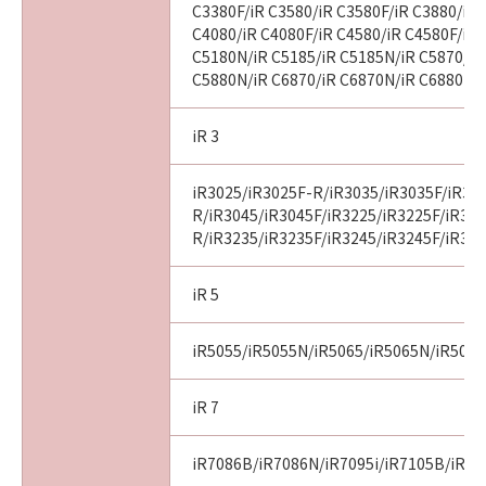
C3380F/iR C3580/iR C3580F/iR C3880/iR 
C4080/iR C4080F/iR C4580/iR C4580F/iR 
C5180N/iR C5185/iR C5185N/iR C5870/iR
C5880N/iR C6870/iR C6870N/iR C6880N
iR 3
iR3025/iR3025F-R/iR3035/iR3035F/iR30
R/iR3045/iR3045F/iR3225/iR3225F/iR32
R/iR3235/iR3235F/iR3245/iR3245F/iR32
iR 5
iR5055/iR5055N/iR5065/iR5065N/iR507
iR 7
iR7086B/iR7086N/iR7095i/iR7105B/iR71