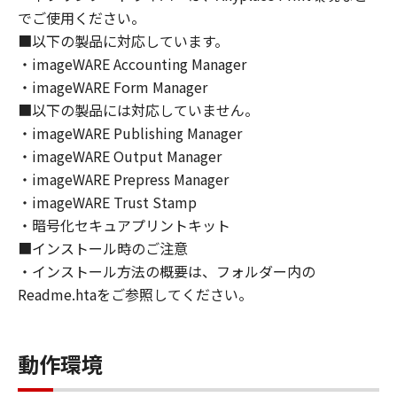
トウェア」の全部または一部を、直接または間
でご使用ください。
接に輸出してはなりません。
■以下の製品に対応しています。
６．サポートおよびアップデート
・imageWARE Accounting Manager
キヤノン、キヤノンの子会社、関係会社、それ
・imageWARE Form Manager
らの販売代理店および販売店、並びにキヤノン
■以下の製品には対応していません。
のライセンサーは、お客様による「本ソフトウ
ェア」の使用を支援すること、および「本ソフ
・imageWARE Publishing Manager
トウェア」に対してアップデート、バグの修正
・imageWARE Output Manager
あるいはサポートを行うことについて、いかな
・imageWARE Prepress Manager
る責任も負うものではありません。
・imageWARE Trust Stamp
７．保証の否認・免責
・暗号化セキュアプリントキット
(1) 「本ソフトウェア」は、『現状のまま』の
■インストール時のご注意
状態で使用許諾されます。キヤノン、キヤノン
・インストール方法の概要は、フォルダー内の
のライセンサー、キヤノンの子会社、キヤノン
Readme.htaをご参照してください。
の関連会社、それらの販売代理店または販売店
のいずれも、「本ソフトウェア」に関して、商
品性および特定の目的への適合性の保証を含
動作環境
め、いかなる保証も、明示たると黙示たるとを
問わず一切しないものとします。