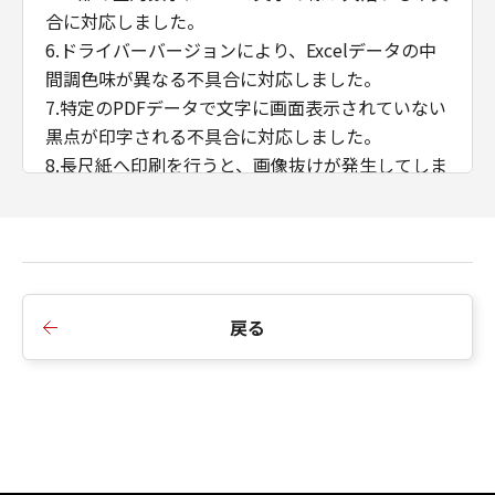
合に対応しました。
6.ドライバーバージョンにより、Excelデータの中
間調色味が異なる不具合に対応しました。
7.特定のPDFデータで文字に画面表示されていない
黒点が印字される不具合に対応しました。
8.長尺紙へ印刷を行うと、画像抜けが発生してしま
う不具合に対応しました。
9.B5/Exective用紙の両面印刷に対応しました。
10.往復はがき、封筒 洋形長3号、封筒 角形2号、
封筒 長型3号の各用紙サイズをサポート用紙サイズ
に追加しました。
戻る
11.ぺージ集約（Nin1）+ 製本印刷機能に対応しま
した。
12.ストレージオプションOFF時の中とじ製本複数
部数印刷に対応しました。
13.アプリケーションのカラーマッチングを優先す
る機能に対応しました。