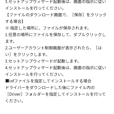
3.セットアップウィザード起動後は、画面の指示に従い
定は、本契約書の終了後も効力を有します。
９．U.S. GOVERNMENT RESTRICTED RIGHTS
インストールを行ってください。
NOTICE
【ファイルのダウンロード画面で、［保存］をクリック
“米国政府エンドユーザー”とは、米国政府の機
する場合】
関また団体を意味します。もしお客様が米国政
※ 指定した場所に、ファイルが保存されます。
府エンドユーザーである場合、以下の規定が適
1.任意の場所にファイルを保存して、ダブルクリックし
用されます：The SOFTWARE is a "commercial
ます。
item," as that term is defined at 48 C.F.R.
2.ユーザーアカウント制御画面が表示されたら、［は
2.101 (Oct 1995), consisting of "commercial
い］をクリックします。
computer software" and "commercial
3.セットアップウィザードが起動します。
computer software documentation," as such
4.セットアップウィザード起動後は、画面の指示に従い
terms are used in 48 C.F.R. 12.212 (Sept 1995).
インストールを行ってください。
Consistent with 48 C.F.R. 12.212 and 48 C.F.R.
■infファイルを指定してインストールする場合
227.7202-1 through 227.7202-4 (June 1995),
all U.S. Government End Users shall acquire
ドライバーをダウンロードした後にファイル内の
the SOFTWARE with only those rights set
［Driver］フォルダーを指定してインストールを行って
forth herein. The manufacturer is Canon
ください。
Inc./30-2, Shimomaruko 3-chome, Ohta-ku,
Tokyo 146-8501, Japan.