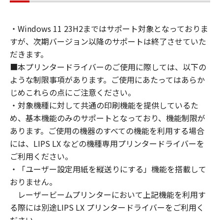
通じて接続されたコンピューター上で、かかる
コンピューターの使用者に対して「本ソフトウ
・Windows 11 23H2まではサポート対象となっておりま
ェア」を使用させることができますが、かかる
すが、次期バージョン以降のサポートは終了させていた
コンピューターの使用者に本契約書上の義務お
よび条件を遵守させるとともに、その履行に関
だきます。
し全責任を負うことを条件とします。
■本プリンタードライバーのご使用に際しては、以下の
(2) お客様は、上記(1)に基づいて「本ソフトウ
ような制限事項があります。ご使用にあたってはあらか
ェア」を使用するためのバックアップとして、
じめこれらの点にご注意ください。
「本ソフトウェア」を１部、複製することがで
・対象機種に対して共通の印刷機能を提供しているた
きます。
め、基本機能のみのサポートとなっており、機能制限が
(3) 上記(1)および(2)に定める場合を除き、キヤ
あります。ご使用の機器のすべての機能を利用する場合
ノンまたはキヤノンのライセンサーのいかなる
には、LIPS LX などの機種専用プリンタードライバーを
知的財産権も、明示たると黙示たるとを問わ
ご利用ください。
ず、本契約書によってお客様に譲渡あるいは許
・「ユーザー設定用紙を縦送りにする」機能を搭載して
諾されるものではありません。
おりません。
２．制限
レーザービームプリンターにおいて上記機能を利用す
(1) お客様は、再使用許諾、譲渡、販売、頒
布、リースもしくは貸与その他の方法により、
る際には別途LIPS LX プリンタードライバーをご利用く
第三者に「本ソフトウェア」を使用させること