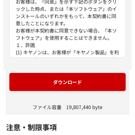
お客様は、『同意』を示す下記のボタンをクリ
ックした時点、または「本ソフトウェア」のイ
ンストールのいずれかをもって、本契約書に同
意したことになります。
お客様が本契約書に同意できない場合、「本ソ
フトウェア」を使用することはできません。
１．許諾
(1) キヤノンは、お客様が「キヤノン製品」を利
用する目的のために、「キヤノン製品」に直接
またはネットワークを通じ接続される複数のコ
ンピューター（以下「指定機器」と言いま
す。）において、「本ソフトウェア」を使用
ダウンロード
（本契約書においては、「本ソフトウェア」を
コンピューターの記憶媒体上にインストールす
ること、またはコンピューターにおいて表示す
ファイル容量 19,807,440 byte
ること、アクセスすること、もしくは実行する
ことのいずれも含むものとします。）するため
の非独占的権利をお客様に対して許諾します。
注意・制限事項
お客様は、また「指定機器」にネットワークを