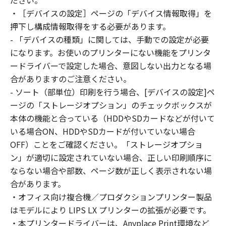
ださい。
はできません。
・［デバイスの設定］ページの「デバイス情報取得」を
(2) お客様は、「本ソフトウェア」の全部また
押下し構成情報取得をする必要があります。
は一部を修正、改変、逆コンパイル、逆アセン
- 「デバイスの種類」に関しては、手動での設定が必要
ブル、その他リバースエンジニアリング等する
になります。お使いのプリンターにない機能をプリンタ
ことはできません。また第三者にこのような行
ードライバーで設定した場合、意図しない出力となる場
為をさせてはなりません。
合がありますのご注意ください。
３．著作権表示
- ソート（部単位）印刷を行う場合、[デバイスの設定]ペ
お客様は、「本ソフトウェア」に含まれるキヤ
ージの「ストレージオプション」のチェックボックスが
ノンまたはキヤノンのライセンサーの著作権表
本体の機能と合っている（HDDやSDカードなどが付いて
示を変更し、除去しもしくは削除してはなりま
いる場合ON、HDDやSDカードが付いていない場合
せん。
４．所有権
OFF）ことをご確認ください。「ストレージオプショ
「本ソフトウェア」に係る権原および所有権
ン」が適切に設定されていない場合、正しい印刷順序に
は、その内容によりキヤノンまたはキヤノンの
ならない場合や部数、ページ数が正しく表示されない場
ライセンサーに帰属します。
合があります。
５．輸出
・オフィス向け複合機／プロダクションプリンター製品
お客様は、日本国政府または関連する外国政府
はモデルにより LIPS LX プリンターの拡張が必要です。
より必要な許可等を得ることなしに、「本ソフ
・本プリンタードライバーは、Anyplace Print環境など