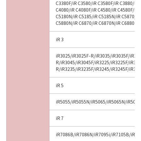
C3380F/iR C3580/iR C3580F/iR C3880/iR 
C4080/iR C4080F/iR C4580/iR C4580F/iR 
C5180N/iR C5185/iR C5185N/iR C5870/iR
C5880N/iR C6870/iR C6870N/iR C6880N
iR 3
iR3025/iR3025F-R/iR3035/iR3035F/iR30
R/iR3045/iR3045F/iR3225/iR3225F/iR32
R/iR3235/iR3235F/iR3245/iR3245F/iR32
iR 5
iR5055/iR5055N/iR5065/iR5065N/iR507
iR 7
iR7086B/iR7086N/iR7095i/iR7105B/iR71