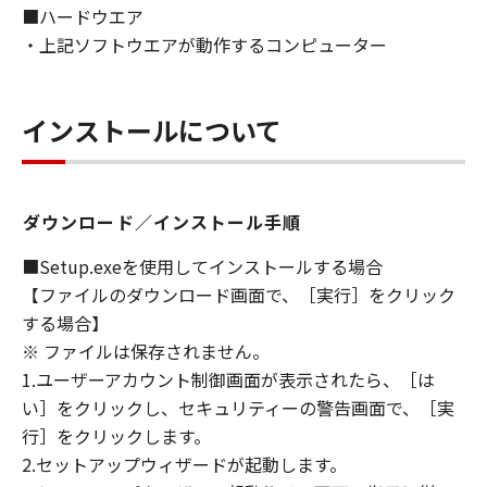
■ハードウエア
ないものとします。
・上記ソフトウエアが動作するコンピューター
８．契約期間
(1) 本契約書は、お客様が、『同意』を示す下
記のボタンをクリックした時点、または「本ソ
インストールについて
フトウェア」をインストールした時点で発効
し、下記(2)または(3)により終了されるまで有
効に存続します。
(2) お客様は、「本ソフトウェア」およびその
ダウンロード／インストール手順
複製物のすべてを廃棄および消去することによ
り、本契約書を終了させることができます。
■Setup.exeを使用してインストールする場合
(3) お客様が本契約書のいずれかの条項に違反
【ファイルのダウンロード画面で、［実行］をクリック
した場合、本契約書は直ちに終了します。
する場合】
(4) お客様は、上記(3)によって本契約書が終了
※ ファイルは保存されません。
した場合、速やかに、「本ソフトウェア」およ
1.ユーザーアカウント制御画面が表示されたら、［は
びその複製物のすべてを廃棄または消去するも
い］をクリックし、セキュリティーの警告画面で、［実
のとします。
行］をクリックします。
(5) 上記にかかわらず、本契約書第2条、第4条
2.セットアップウィザードが起動します。
から第7条まで、第8条第4項および第10条の規