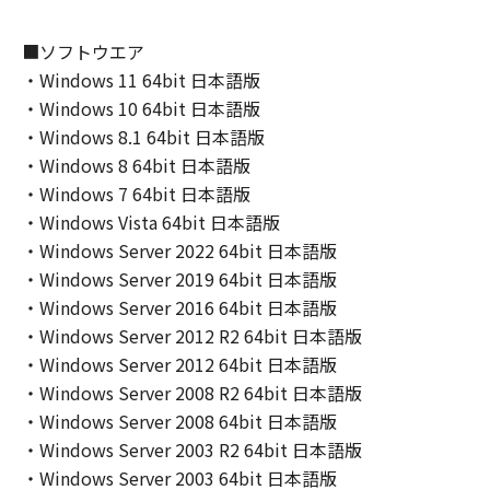
(2) キヤノン、キヤノンのライセンサー、キヤノ
ンの子会社、キヤノンの関連会社、それらの販
■ソフトウエア
売代理店または販売店のいずれも、「本ソフト
・Windows 11 64bit 日本語版
ウェア」の使用または使用不能から生ずるいか
・Windows 10 64bit 日本語版
なる損害（逸失利益およびその他の派生的また
・Windows 8.1 64bit 日本語版
は付随的な損害を含むがこれらに限定されない
・Windows 8 64bit 日本語版
全ての損害を言います。）について、適用法で
・Windows 7 64bit 日本語版
認められる限り、一切の責任を負わないものと
・Windows Vista 64bit 日本語版
します。たとえ、キヤノン、キヤノンのライセ
・Windows Server 2022 64bit 日本語版
ンサー、キヤノンの子会社、キヤノンの関連会
社、それらの販売代理店または販売店がかかる
・Windows Server 2019 64bit 日本語版
損害の可能性について知らされていた場合でも
・Windows Server 2016 64bit 日本語版
同様です。
・Windows Server 2012 R2 64bit 日本語版
(3) キヤノン、キヤノンのライセンサー、キヤノ
・Windows Server 2012 64bit 日本語版
ンの子会社、キヤノンの関連会社、それらの販
・Windows Server 2008 R2 64bit 日本語版
売代理店または販売店のいずれも、「本ソフト
・Windows Server 2008 64bit 日本語版
ウェア」、または「本ソフトウェア」の使用に
・Windows Server 2003 R2 64bit 日本語版
起因または関連してお客様と第三者との間に生
・Windows Server 2003 64bit 日本語版
じたいかなる紛争についても、一切責任を負わ