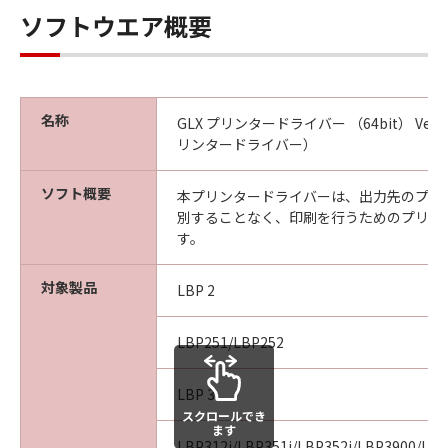
本条項中で使用される"the SOFTWARE"とは、
ソフトウエア概要
本契約書中で定義される「本ソフトウェア」を
意味し、指し示すものとします。
10．分離可能性
本契約書のいずれかの条項またはその一部が法
名称
GLX プリンタードライバー （64bit） Ver.
律により無効であると決定された場合でも、そ
リンタードライバー）
の他の条項は完全に有効に存続するものとしま
す。
ソフト概要
本プリンタードライバーは、出力先のプリ
別することなく、印刷を行うためのプリン
以上
す。
キヤノン株式会社
対象製品
LBP 2
No.026798
LBP251/LBP252
LBP 3
スクロールでき
ます
LBP312i/LBP351i/LBP352i/LBP3900/LB