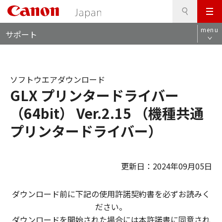
検
このページの本文へ
メ
索
ロ
ニ
menu
サポート
ー
ュ
カ
ー
ル
ナ
ソフトウエアダウンロード
ビ
GLX プリンタードライバー
（64bit） Ver.2.15 （機種共通
プリンタードライバー）
更新日：2024年09月05日
ダウンロード前に下記の使用許諾契約書を必ずお読みく
ださい。
ダウンロードを開始された場合には本許諾書に同意され