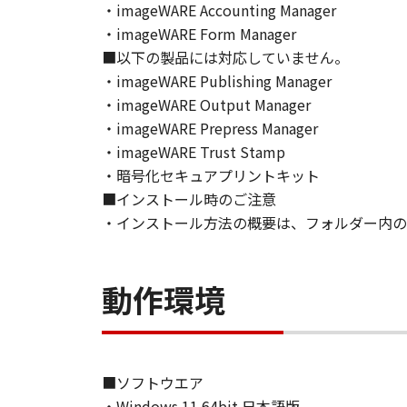
・imageWARE Accounting Manager
ソフトウェア」の使用または使用不
・imageWARE Form Manager
定されない全ての損害を言います。
ヤノンのライセンサー、キヤノンの
■以下の製品には対応していません。
されていた場合でも同様です。
・imageWARE Publishing Manager
(3) キヤノン、キヤノンのライセ
・imageWARE Output Manager
ソフトウェア」、または「本ソフト
・imageWARE Prepress Manager
責任を負わないものとします。
・imageWARE Trust Stamp
８．契約期間
・暗号化セキュアプリントキット
(1) 本契約書は、お客様が、『同
■インストール時のご注意
効し、下記(2)または(3)により終
・インストール方法の概要は、フォルダー内のRe
(2) お客様は、「本ソフトウェア
す。
(3) お客様が本契約書のいずれか
動作環境
(4) お客様は、上記(3)によっ
るものとします。
(5) 上記にかかわらず、本契約書第
す。
■ソフトウエア
９．U.S. GOVERNMENT RESTRICTE
“米国政府エンドユーザー”とは、
・Windows 11 64bit 日本語版