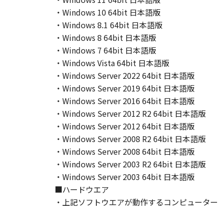
が適用されます：The SOFTWARE is a "comme
・Windows 10 64bit 日本語版
"commercial computer software" an
・Windows 8.1 64bit 日本語版
(Sept 1995). Consistent with 48 C.F
・Windows 8 64bit 日本語版
Users shall acquire the SOFTWARE w
・Windows 7 64bit 日本語版
chome, Ohta-ku, Tokyo 146-8501, 
・Windows Vista 64bit 日本語版
本条項中で使用される"the SOF
・Windows Server 2022 64bit 日本語版
10．分離可能性
・Windows Server 2019 64bit 日本語版
本契約書のいずれかの条項またはそ
・Windows Server 2016 64bit 日本語版
します。
・Windows Server 2012 R2 64bit 日本語版
・Windows Server 2012 64bit 日本語版
以上
・Windows Server 2008 R2 64bit 日本語版
キヤノン株式会社
・Windows Server 2008 64bit 日本語版
・Windows Server 2003 R2 64bit 日本語版
No.026798
・Windows Server 2003 64bit 日本語版
■ハードウエア
・上記ソフトウエアが動作するコンピューター