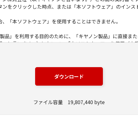
タンをクリックした時点、または「本ソフトウェア」のインス
合、「本ソフトウェア」を使用することはできません。
ノン製品」を利用する目的のために、「キヤノン製品」に直接ま
器」と言います。）において、「本ソフトウェア」を使用（本
にインストールすること、またはコンピューターにおいて表示
とします。）するための非独占的権利をお客様に対して許諾し
ンピューター上で、かかるコンピューターの使用者に対して「
の使用者に本契約書上の義務および条件を遵守させるとともに
ダウンロード
いて「本ソフトウェア」を使用するためのバックアップとして、「
ファイル容量 19,807,440 byte
る場合を除き、キヤノンまたはキヤノンのライセンサーのいかなる
渡あるいは許諾されるものではありません。
、販売、頒布、リースもしくは貸与その他の方法により、第三者