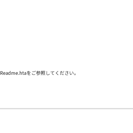
能から生ずるいかなる損害（逸失利益およびその他の派生的ま
）について、適用法で認められる限り、一切の責任を負わない
子会社、キヤノンの関連会社、それらの販売代理店または販売
ンサー、キヤノンの子会社、キヤノンの関連会社、それらの販売
ウェア」の使用に起因または関連してお客様と第三者との間に
意』を示す下記のボタンをクリックした時点、または「本ソフト
了されるまで有効に存続します。
adme.htaをご参照してください。
」およびその複製物のすべてを廃棄および消去することにより、
の条項に違反した場合、本契約書は直ちに終了します。
て本契約書が終了した場合、速やかに、「本ソフトウェア」および
2条、第4条から第7条まで、第8条第4項および第10条の規定
D RIGHTS NOTICE
米国政府の機関また団体を意味します。もしお客様が米国政府エ