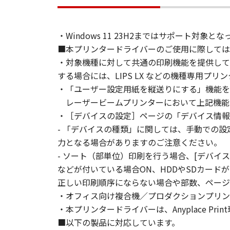
(2) お客様は、「本ソフトウェア
することはできません。また第三者
３．著作権表示
・Windows 11 23H2まではサポート
お客様は、「本ソフトウェア」に含
■本プリンタードライバーのご使用に際しては
りません。
・対象機種に対して共通の印刷機能を提供して
４．所有権
する場合には、LIPS LX などの機種専用プ
「本ソフトウェア」に係る権原およ
・「ユーザー設定用紙を縦送りにする」機能を
５．輸出
お客様は、日本国政府または関連す
レーザービームプリンターにおいて上記機能を利
は間接に輸出してはなりません。
・［デバイスの設定］ページの「デバイス情報
６．サポートおよびアップデート
- 「デバイスの種類」に関しては、手動での
キヤノン、キヤノンの子会社、関係
力となる場合がありますのご注意ください。
トウェア」の使用を支援すること、
- ソート（部単位）印刷を行う場合、[デバイ
て、いかなる責任も負うものではあ
などが付いている場合ON、HDDやSDカー
７．保証の否認・免責
正しい印刷順序にならない場合や部数、ページ
(1) 「本ソフトウェア」は、『現
・オフィス向け複合機／プロダクションプリンター
ノンの関連会社、それらの販売代理
・本プリンタードライバーは、Anyplace Pr
証を含め、いかなる保証も、明示た
■以下の製品に対応しています。
(2) キヤノン、キヤノンのライセ