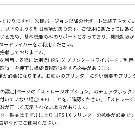
」の全部または一部を修正、改変、逆コンパイル、逆アセンブル
にこのような行為をさせてはなりません。
対象となっておりますが、次期バージョン以降のサポートは終了させて
まれるキヤノンまたはキヤノンのライセンサーの著作権表示を
、以下のような制限事項があります。ご使用にあたってはあら
いるため、基本機能のみのサポートとなっており、機能制限が
リンタードライバーをご利用ください。
び所有権は、その内容によりキヤノンまたはキヤノンのライセ
搭載しておりません。
る外国政府より必要な許可等を得ることなしに、「本ソフトウ
用する際には別途LIPS LX プリンタードライバーをご利用
取得」を押下し構成情報取得をする必要があります。
設定が必要になります。お使いのプリンターにない機能をプリン
会社、それらの販売代理店および販売店、並びにキヤノンのラ
および「本ソフトウェア」に対してアップデート、バグの修正
スの設定]ページの「ストレージオプション」のチェックボック
りません。
ドが付いていない場合OFF）ことをご確認ください。「ストレー
数が正しく表示されない場合があります。
状のまま』の状態で使用許諾されます。キヤノン、キヤノンのラ
製品はモデルにより LIPS LX プリンターの拡張が必要です
店または販売店のいずれも、「本ソフトウェア」に関して、商
int環境などでご使用ください。
ると黙示たるとを問わず一切しないものとします。
ンサー、キヤノンの子会社、キヤノンの関連会社、それらの販売