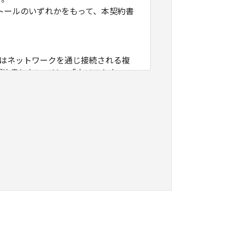
トールのいずれかをもって、本契約書
たはネットワークを通じ接続される複
契約書においては、「本ソフトウェ
すること、アクセスすること、もしく
ます。お客様は、また「指定機器」に
本ソフトウェア」を使用させることが
、その履行に関し全責任を負うことを
本ソフトウェア」を１部、複製すること
知的財産権も、明示たると黙示たるとを問
に「本ソフトウェア」を使用させるこ