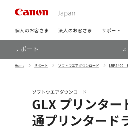
グ
個人のお客さま
法人のお客さま
サポート
ロ
ー
ロ
サポート
バ
よ
ー
ル
カ
ナ
サ
ル
Home
サポート
ソフトウエアダウンロード
LBP540
イ
ビ
ナ
ト
ビ
内
の
現
ソフトウエアダウンロード
在
GLX プリンタード
位
置
通プリンタード