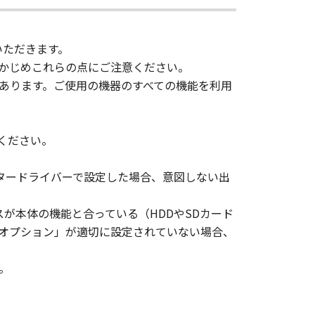
、その他リバースエンジニアリング等
いただきます。
変更し、除去しもしくは削除してはな
かじめこれらの点にご注意ください。
あります。ご使用の機器のすべての機能を利用
ンサーに帰属します。
ェア」の全部または一部を、直接また
ください。
タードライバーで設定した場合、意図しない出
イセンサーは、お客様による「本ソフ
あるいはサポートを行うことについ
スが本体の機能と合っている（HDDやSDカード
ジオプション」が適切に設定されていない場合、
イセンサー、キヤノンの子会社、キヤ
。
品性および特定の目的への適合性の保
代理店または販売店のいずれも、「本