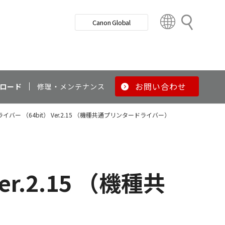
検
Canon Global
索
C
o
u
n
t
r
お問い合わせ
ロード
修理・メンテナンス
y
&
イバー （64bit） Ver.2.15 （機種共通プリンタードライバー）
R
e
g
i
o
r.2.15 （機種共
n