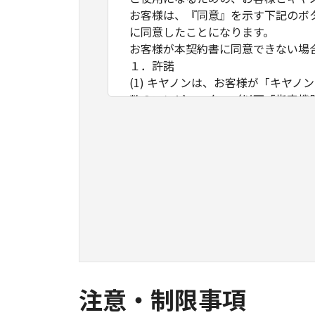
お客様は、『同意』を示す下記のボ
に同意したことになります。
お客様が本契約書に同意できない場
１．許諾
(1) キヤノンは、お客様が「キヤ
数のコンピューター（以下「指定機
ア」をコンピューターの記憶媒体上
は実行することのいずれも含むもの
ネットワークを通じて接続されたコ
できますが、かかるコンピューター
条件とします。
(2) お客様は、上記(1)に基づ
ができます。
(3) 上記(1)および(2)に定め
わず、本契約書によってお客様に譲
２．制限
(1) お客様は、再使用許諾、譲渡
注意・制限事項
とはできません。