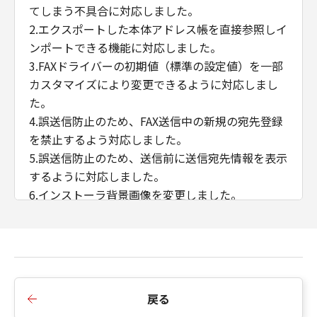
てしまう不具合に対応しました。
2.エクスポートした本体アドレス帳を直接参照しイ
ンポートできる機能に対応しました。
3.FAXドライバーの初期値（標準の設定値）を一部
カスタマイズにより変更できるように対応しまし
た。
4.誤送信防止のため、FAX送信中の新規の宛先登録
を禁止するよう対応しました。
5.誤送信防止のため、送信前に送信宛先情報を表示
するように対応しました。
6.インストーラ背景画像を変更しました。
7.SLP探索機能を無効化しました。
■Ver.10.41からVer.10.45への変更点
1.「内部スプール処理」＞「ホスト側での処理を無
効にする」選択肢を設定した場合、カバーシート
戻る
添付機能を使用可能にしました。