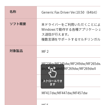
名称
Generic Fax Driver Ver.10.50（64bit）
ソフト概要
本ドライバーをご利用いただくことにより、Mi
Windowsで動作する各種アプリケーショ
ス送信が行えます。
複数言語をサポートするマルチリンガルド
対象製品
MF 2
MF236n/MF245dw/MF249dw/MF265dw/MF
dn/MF266dnII/MF269dw/MF269dwII
MF 4
スクロールでき
ます
MF417dw/MF447dw/MF457dw