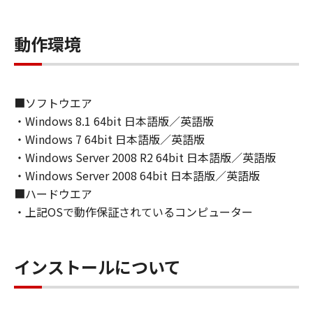
ライセンサーに帰属します。
動作環境
５．輸出
お客様は、日本国政府または関連する外国政府
より必要な許可等を得ることなしに、「本ソフ
トウェア」の全部または一部を、直接または間
■ソフトウエア
接に輸出してはなりません。
・Windows 8.1 64bit 日本語版／英語版
・Windows 7 64bit 日本語版／英語版
６．サポートおよびアップデート
・Windows Server 2008 R2 64bit 日本語版／英語版
キヤノン、キヤノンの子会社、関係会社、それ
・Windows Server 2008 64bit 日本語版／英語版
らの販売代理店および販売店、並びにキヤノン
■ハードウエア
のライセンサーは、お客様による「本ソフトウ
・上記OSで動作保証されているコンピューター
ェア」の使用を支援すること、および「本ソフ
トウェア」に対してアップデート、バグの修正
あるいはサポートを行うことについて、いかな
インストールについて
る責任も負うものではありません。
７．保証の否認・免責