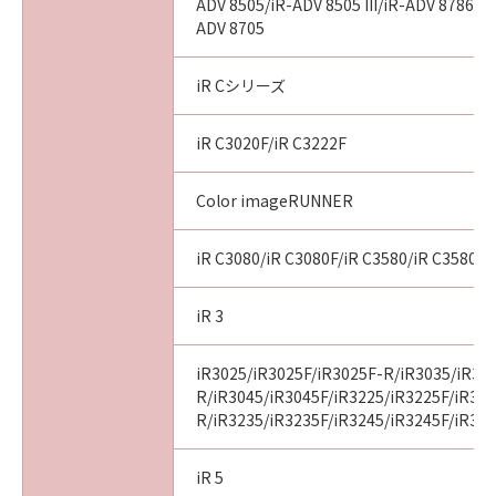
ADV 8505/iR-ADV 8505 III/iR-ADV 8786/i
ADV 8705
iR Cシリーズ
iR C3020F/iR C3222F
Color imageRUNNER
iR C3080/iR C3080F/iR C3580/iR C3580F
iR 3
iR3025/iR3025F/iR3025F-R/iR3035/iR30
R/iR3045/iR3045F/iR3225/iR3225F/iR32
R/iR3235/iR3235F/iR3245/iR3245F/iR32
iR 5