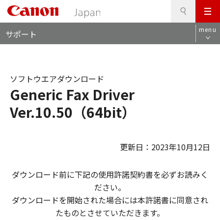
検
このページの本文へ
メ
索
ロ
ニ
menu
サポート
ー
ュ
カ
ー
ル
ナ
ソフトウエアダウンロード
ビ
Generic Fax Driver
Ver.10.50（64bit）
更新日：2023年10月12日
ダウンロード前に下記の使用許諾契約書を必ずお読みく
ださい。
ダウンロードを開始された場合には本許諾書に同意され
たものとさせていただきます。