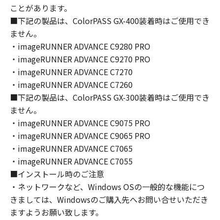
(1) お客様は、再使用許諾、譲渡、販売、頒
ことがあります。
布、リースもしくは貸与その他の方法により、
■下記の製品は、ColorPASS GX-400装着時はご使用でき
第三者に「本ソフトウェア」を使用させること
ません。
はできません。
・imageRUNNER ADVANCE C9280 PRO
(2) お客様は、「本ソフトウェア」の全部また
・imageRUNNER ADVANCE C9270 PRO
は一部を修正、改変、逆コンパイル、逆アセン
・imageRUNNER ADVANCE C7270
ブル、その他リバースエンジニアリング等する
・imageRUNNER ADVANCE C7260
ことはできません。また第三者にこのような行
■下記の製品は、ColorPASS GX-300装着時はご使用でき
為をさせてはなりません。
ません。
３．著作権表示
・imageRUNNER ADVANCE C9075 PRO
お客様は、「本ソフトウェア」に含まれるキヤ
・imageRUNNER ADVANCE C9065 PRO
ノンまたはキヤノンのライセンサーの著作権表
・imageRUNNER ADVANCE C7065
示を変更し、除去しもしくは削除してはなりま
・imageRUNNER ADVANCE C7055
せん。
■インストール時のご注意
・ネットワークなど、Windows OSの一般的な機能につ
４．所有権
きましては、Windowsのご購入先へお問い合せいただき
「本ソフトウェア」に係る権原および所有権
ますようお願い致します。
は、その内容によりキヤノンまたはキヤノンの