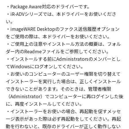
の非独占的権利をお客様に対して許諾します。
・Package Aware対応のドライバーです。
お客様は、また「指定機器」にネットワークを
・iR-ADVシリーズでは、本ドライバーをお使いくださ
通じて接続されたコンピューター上で、かかる
コンピューターの使用者に対して「本ソフトウ
い。
ェア」を使用させることができますが、かかる
・imageWARE Desktopのファクス送信履歴オプション
コンピューターの使用者に本契約書上の義務お
をご使用の際は、本ドライバーをお使いください。
よび条件を遵守させるとともに、その履行に関
・ご使用上の注意やインストール方法の概要は、フォル
し全責任を負うことを条件とします。
ダー内のReadmeファイルをご参照してください。
(2) お客様は、上記(1)に基づいて「本ソフトウ
・インストールする前にAdministratorsのメンバーとし
ェア」を使用するためのバックアップとして、
てWindowsにログオンしてください。
「本ソフトウェア」を１部、複製することがで
・お使いのコンピューターのユーザー権限を切り替えて
きます。
インストーラーを実行した場合は、正しくインストール
(3) 上記(1)および(2)に定める場合を除き、キヤ
できないことがあります。そのときは、管理者権限
ノンまたはキヤノンのライセンサーのいかなる
（Administrator）でコンピューターに再ログインした後
知的財産権も、明示たると黙示たるとを問わ
に、再度インストールしてください。
ず、本契約書によってお客様に譲渡あるいは許
諾されるものではありません。
・インストーラーをお使いの場合、再起動を促すメッセ
ージ表示があった際は必ず再起動をしてください。再起
２．制限
動を行わないと、既存のドライバーが正しく動作しない