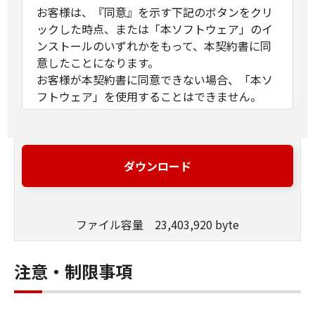
お客様は、『同意』を示す下記のボタンをクリ
ックした時点、または「本ソフトウェア」のイ
ンストールのいずれかをもって、本契約書に同
意したことになります。
お客様が本契約書に同意できない場合、「本ソ
フトウェア」を使用することはできません。
１．許諾
(1) キヤノンは、お客様が「キヤノン製品」を利
用する目的のために、「キヤノン製品」に直接
ダウンロード
またはネットワークを通じ接続される複数のコ
ンピューター（以下「指定機器」と言いま
す。）において、「本ソフトウェア」を使用
ファイル容量 23,403,920 byte
（本契約書においては、「本ソフトウェア」を
コンピューターの記憶媒体上にインストールす
ること、またはコンピューターにおいて表示す
注意・制限事項
ること、アクセスすること、もしくは実行する
ことのいずれも含むものとします。）するため