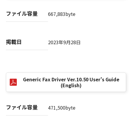
(3) お客様が本契約書のいずれかの条項に違反
した場合、本契約書は直ちに終了します。
ファイル容量
667,883byte
(4) お客様は、上記(3)によって本契約書が終了
した場合、速やかに、「本ソフトウェア」およ
びその複製物のすべてを廃棄または消去するも
のとします。
掲載日
2023年9月28日
(5) 上記にかかわらず、本契約書第2条、第4条
から第7条まで、第8条第4項および第10条の規
定は、本契約書の終了後も効力を有します。
９．U.S. GOVERNMENT RESTRICTED RIGHTS
Generic Fax Driver Ver.10.50 User's Guide
NOTICE
(English)
“米国政府エンドユーザー”とは、米国政府の機
関また団体を意味します。もしお客様が米国政
府エンドユーザーである場合、以下の規定が適
ファイル容量
471,500byte
用されます：The SOFTWARE is a "commercial
item," as that term is defined at 48 C.F.R.
2.101 (Oct 1995), consisting of "commercial