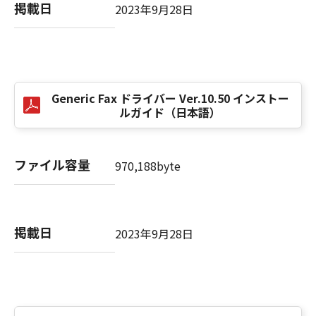
computer software" and "commercial
掲載日
2023年9月28日
computer software documentation," as such
terms are used in 48 C.F.R. 12.212 (Sept 1995).
Consistent with 48 C.F.R. 12.212 and 48 C.F.R.
227.7202-1 through 227.7202-4 (June 1995),
all U.S. Government End Users shall acquire
Generic Fax ドライバー Ver.10.50 インストー
the SOFTWARE with only those rights set
ルガイド（日本語）
forth herein. The manufacturer is Canon
Inc./30-2, Shimomaruko 3-chome, Ohta-ku,
Tokyo 146-8501, Japan.
ファイル容量
970,188byte
本条項中で使用される"the SOFTWARE"とは、
本契約書中で定義される「本ソフトウェア」を
意味し、指し示すものとします。
掲載日
2023年9月28日
10．分離可能性
本契約書のいずれかの条項またはその一部が法
律により無効であると決定された場合でも、そ
の他の条項は完全に有効に存続するものとしま
す。