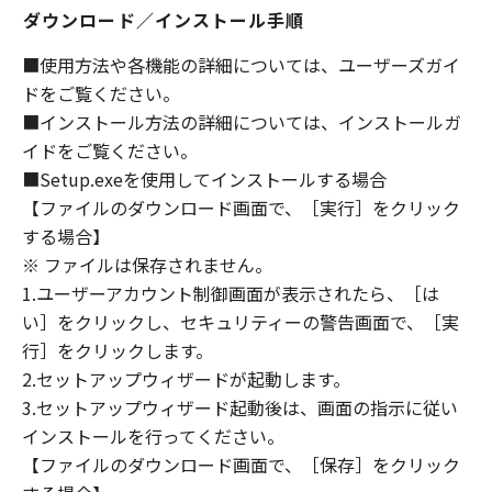
(1) 「本ソフトウェア」は、『現状のまま』の
ダウンロード／インストール手順
状態で使用許諾されます。キヤノン、キヤノン
のライセンサー、キヤノンの子会社、キヤノン
■使用方法や各機能の詳細については、ユーザーズガイ
の関連会社、それらの販売代理店または販売店
ドをご覧ください。
のいずれも、「本ソフトウェア」に関して、商
■インストール方法の詳細については、インストールガ
品性および特定の目的への適合性の保証を含
イドをご覧ください。
め、いかなる保証も、明示たると黙示たるとを
■Setup.exeを使用してインストールする場合
問わず一切しないものとします。
【ファイルのダウンロード画面で、［実行］をクリック
(2) キヤノン、キヤノンのライセンサー、キヤノ
する場合】
ンの子会社、キヤノンの関連会社、それらの販
※ ファイルは保存されません。
売代理店または販売店のいずれも、「本ソフト
ウェア」の使用または使用不能から生ずるいか
1.ユーザーアカウント制御画面が表示されたら、［は
なる損害（逸失利益およびその他の派生的また
い］をクリックし、セキュリティーの警告画面で、［実
は付随的な損害を含むがこれらに限定されない
行］をクリックします。
全ての損害を言います。）について、適用法で
2.セットアップウィザードが起動します。
認められる限り、一切の責任を負わないものと
3.セットアップウィザード起動後は、画面の指示に従い
します。たとえ、キヤノン、キヤノンのライセ
インストールを行ってください。
ンサー、キヤノンの子会社、キヤノンの関連会
【ファイルのダウンロード画面で、［保存］をクリック
社、それらの販売代理店または販売店がかかる