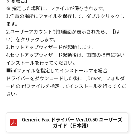
する場合】
損害の可能性について知らされていた場合でも
※ 指定した場所に、ファイルが保存されます。
同様です。
1.任意の場所にファイルを保存して、ダブルクリックし
(3) キヤノン、キヤノンのライセンサー、キヤノ
ます。
ンの子会社、キヤノンの関連会社、それらの販
2.ユーザーアカウント制御画面が表示されたら、［は
売代理店または販売店のいずれも、「本ソフト
ウェア」、または「本ソフトウェア」の使用に
い］をクリックします。
起因または関連してお客様と第三者との間に生
3.セットアップウィザードが起動します。
じたいかなる紛争についても、一切責任を負わ
4.セットアップウィザード起動後は、画面の指示に従い
ないものとします。
インストールを行ってください。
■infファイルを指定してインストールする場合
８．契約期間
ドライバーをダウンロードした後に［Driver］フォルダ
(1) 本契約書は、お客様が、『同意』を示す下
ー内のinfファイルを指定してインストールを行ってくだ
記のボタンをクリックした時点、または「本ソ
さい。
フトウェア」をインストールした時点で発効
し、下記(2)または(3)により終了されるまで有
効に存続します。
(2) お客様は、「本ソフトウェア」およびその
Generic Fax ドライバー Ver.10.50 ユーザーズ
複製物のすべてを廃棄および消去することによ
ガイド（日本語）
り、本契約書を終了させることができます。