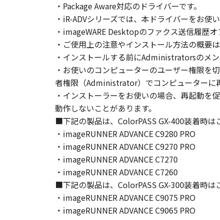
・Package Aware対応のドライバーです。
とはできません。
・iR-ADVシリーズでは、本ドライバーをお使
(2) お客様は、「本ソフトウェア
・imageWARE Desktopのファクス送
することはできません。また第三者
・ご使用上の注意やインストール方法の概要は
・インストールする前にAdministrators
３．著作権表示
お客様は、「本ソフトウェア」に含
・お使いのコンピューターのユーザー権限を切
りません。
者権限（Administrator）でコンピュー
・インストーラーをお使いの場合、再起動を促
４．所有権
動作しないことがあります。
「本ソフトウェア」に係る権原およ
■下記の製品は、ColorPASS GX-400装着
・imageRUNNER ADVANCE C9280 PRO
５．輸出
・imageRUNNER ADVANCE C9270 PRO
お客様は、日本国政府または関連す
・imageRUNNER ADVANCE C7270
は間接に輸出してはなりません。
・imageRUNNER ADVANCE C7260
■下記の製品は、ColorPASS GX-300装着
６．サポートおよびアップデート
・imageRUNNER ADVANCE C9075 PRO
キヤノン、キヤノンの子会社、関係
・imageRUNNER ADVANCE C9065 PRO
トウェア」の使用を支援すること、