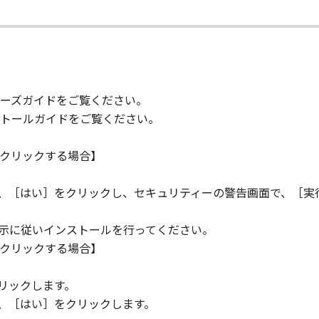
て
の条項に違反した場合、本契約書は直ちに終了します。
て本契約書が終了した場合、速やかに、「本ソフトウェア」および
2条、第4条から第7条まで、第8条第4項および第10条の規定
ーズガイドをご覧ください。
トールガイドをご覧ください。
D RIGHTS NOTICE
米国政府の機関また団体を意味します。もしお客様が米国政府エ
クリックする場合】
rcial item," as that term is defined at 48 C.F.R. 2.101
d "commercial computer software documentation," as such 
ら、［はい］をクリックし、セキュリティーの警告画面で、［実
.R. 12.212 and 48 C.F.R. 227.7202-1 through 227.7202-4 (Jun
ith only those rights set forth herein. The manufacturer is
指示に従いインストールを行ってください。
Japan.
クリックする場合】
TWARE"とは、本契約書中で定義される「本ソフトウェア」を意
。
リックします。
の一部が法律により無効であると決定された場合でも、その他
ら、［はい］をクリックします。