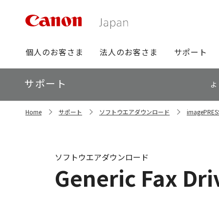
グ
個人のお客さま
法人のお客さま
サポート
ロ
ー
ロ
サポート
バ
よ
ー
ル
カ
ナ
サ
ル
Home
サポート
ソフトウエアダウンロード
imagePR
イ
ビ
ナ
ト
ビ
内
の
現
ソフトウエアダウンロード
在
Generic Fax Dr
位
置