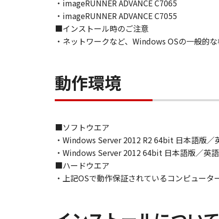
て、いかなる責任も負うものではあ
・imageRUNNER ADVANCE C7065
・imageRUNNER ADVANCE C7055
７．保証の否認・免責
■インストール時のご注意
(1) 「本ソフトウェア」は、『現
・ネットワークなど、Windows OSの一般
ノンの関連会社、それらの販売代理
証を含め、いかなる保証も、明示た
(2) キヤノン、キヤノンのライセ
動作環境
ソフトウェア」の使用または使用不
定されない全ての損害を言います。
ヤノンのライセンサー、キヤノンの
されていた場合でも同様です。
■ソフトウエア
(3) キヤノン、キヤノンのライセ
・Windows Server 2012 R2 64bit 日本語版
ソフトウェア」、または「本ソフト
・Windows Server 2012 64bit 日本語版／英
責任を負わないものとします。
■ハードウエア
・上記OSで動作保証されているコンピュータ
８．契約期間
(1) 本契約書は、お客様が、『同
効し、下記(2)または(3)により終
(2) お客様は、「本ソフトウェア