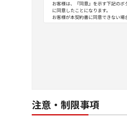
お客様は、『同意』を示す下記のボ
に同意したことになります。
お客様が本契約書に同意できない場
１．許諾
(1) キヤノンは、お客様が「キヤ
数のコンピューター（以下「指定機
ア」をコンピューターの記憶媒体上
は実行することのいずれも含むもの
ネットワークを通じて接続されたコ
できますが、かかるコンピューター
条件とします。
(2) お客様は、上記(1)に基づ
ができます。
(3) 上記(1)および(2)に定め
注意・制限事項
わず、本契約書によってお客様に譲
２．制限
(1) お客様は、再使用許諾、譲渡