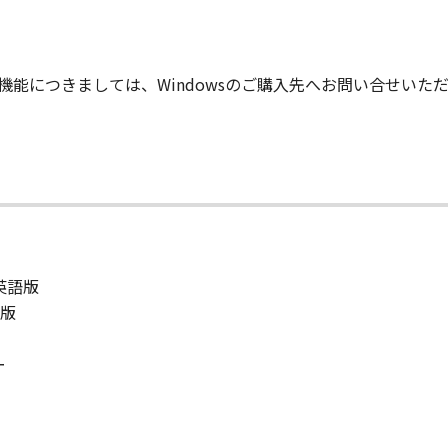
りません。
状のまま』の状態で使用許諾されます。キヤノン、キヤノンのラ
的な機能につきましては、Windowsのご購入先へお問い合せい
店または販売店のいずれも、「本ソフトウェア」に関して、商
ると黙示たるとを問わず一切しないものとします。
ンサー、キヤノンの子会社、キヤノンの関連会社、それらの販売
能から生ずるいかなる損害（逸失利益およびその他の派生的ま
）について、適用法で認められる限り、一切の責任を負わない
子会社、キヤノンの関連会社、それらの販売代理店または販売
ンサー、キヤノンの子会社、キヤノンの関連会社、それらの販売
／英語版
ウェア」の使用に起因または関連してお客様と第三者との間に
語版
ー
意』を示す下記のボタンをクリックした時点、または「本ソフト
了されるまで有効に存続します。
」およびその複製物のすべてを廃棄および消去することにより、