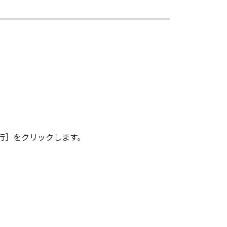
その複製物のすべてを廃棄または消去す
は、本契約書の終了後も効力を有しま
ンドユーザーである場合、以下の規定
 (Oct 1995), consisting of
terms are used in 48 C.F.R. 12.212
行］をクリックします。
e 1995), all U.S. Government End
 Canon Inc./30-2, Shimomaruko 3-
味し、指し示すものとします。
の条項は完全に有効に存続するものと