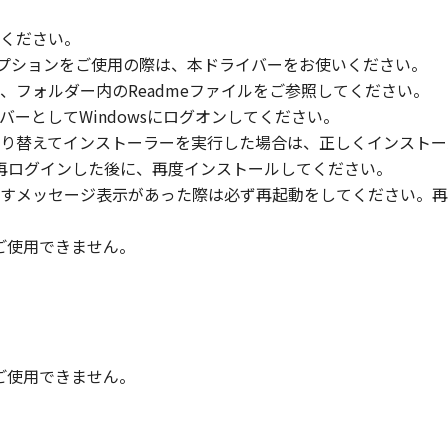
いください。
」の全部または一部を修正、改変、逆コンパイル、逆アセンブル
信履歴オプションをご使用の際は、本ドライバーをお使いください。
にこのような行為をさせてはなりません。
、フォルダー内のReadmeファイルをご参照してください。
のメンバーとしてWindowsにログオンしてください。
まれるキヤノンまたはキヤノンのライセンサーの著作権表示を
り替えてインストーラーを実行した場合は、正しくインストー
ターに再ログインした後に、再度インストールしてください。
すメッセージ表示があった際は必ず再起動をしてください。再
び所有権は、その内容によりキヤノンまたはキヤノンのライセ
時はご使用できません。
る外国政府より必要な許可等を得ることなしに、「本ソフトウ
時はご使用できません。
会社、それらの販売代理店および販売店、並びにキヤノンのラ
および「本ソフトウェア」に対してアップデート、バグの修正