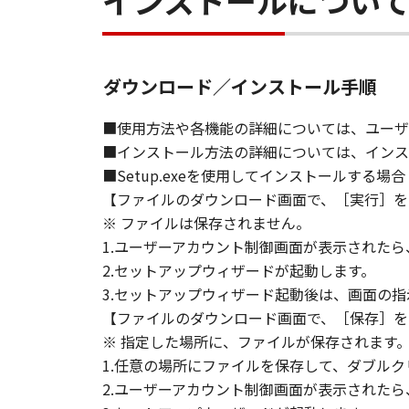
インストールについ
す。
(3) お客様が本契約書のいずれか
(4) お客様は、上記(3)によっ
るものとします。
ダウンロード／インストール手順
(5) 上記にかかわらず、本契約書第
す。
■使用方法や各機能の詳細については、ユーザ
■インストール方法の詳細については、インス
９．U.S. GOVERNMENT RESTRICTE
■Setup.exeを使用してインストールする場合
“米国政府エンドユーザー”とは、
【ファイルのダウンロード画面で、［実行］を
が適用されます：The SOFTWARE is a "comme
※ ファイルは保存されません。
"commercial computer software" an
1.ユーザーアカウント制御画面が表示された
(Sept 1995). Consistent with 48 C.F
2.セットアップウィザードが起動します。
Users shall acquire the SOFTWARE w
3.セットアップウィザード起動後は、画面の
chome, Ohta-ku, Tokyo 146-8501, 
【ファイルのダウンロード画面で、［保存］を
本条項中で使用される"the SOF
※ 指定した場所に、ファイルが保存されます
10．分離可能性
1.任意の場所にファイルを保存して、ダブルク
本契約書のいずれかの条項またはそ
2.ユーザーアカウント制御画面が表示された
します。