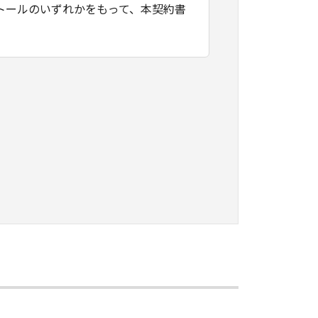
トールのいずれかをもって、本契約書
たはネットワークを通じ接続される複
契約書においては、「本ソフトウェ
すること、アクセスすること、もしく
ます。お客様は、また「指定機器」に
本ソフトウェア」を使用させることが
、その履行に関し全責任を負うことを
本ソフトウェア」を１部、複製すること
知的財産権も、明示たると黙示たるとを問
に「本ソフトウェア」を使用させるこ