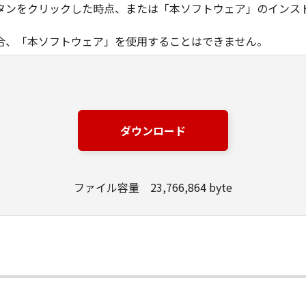
タンをクリックした時点、または「本ソフトウェア」のインス
合、「本ソフトウェア」を使用することはできません。
ノン製品」を利用する目的のために、「キヤノン製品」に直接ま
器」と言います。）において、「本ソフトウェア」を使用（本
にインストールすること、またはコンピューターにおいて表示
ダウンロード
とします。）するための非独占的権利をお客様に対して許諾し
ンピューター上で、かかるコンピューターの使用者に対して「
の使用者に本契約書上の義務および条件を遵守させるとともに
ファイル容量 23,766,864 byte
いて「本ソフトウェア」を使用するためのバックアップとして、「
る場合を除き、キヤノンまたはキヤノンのライセンサーのいかなる
渡あるいは許諾されるものではありません。
、販売、頒布、リースもしくは貸与その他の方法により、第三者