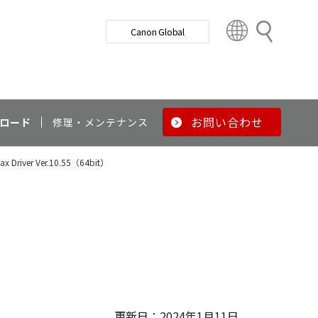
検
Canon Global
索
C
o
u
n
t
r
お問い合わせ
ロード
修理・メンテナンス
y
&
Fax Driver Ver.10.55（64bit）
R
e
g
i
o
）
n
更新日：2024年1月11日