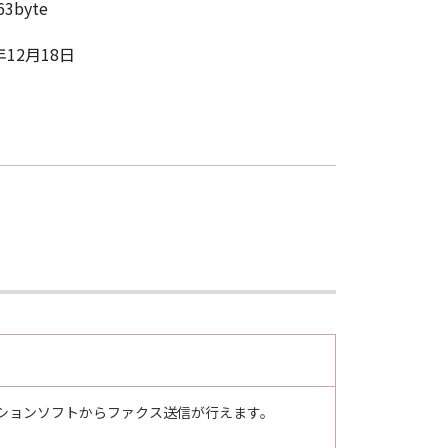
63byte
年12月18日
リケーションソフトからファクス送信が行えます。