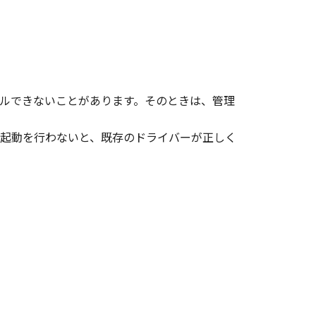
、その他リバースエンジニアリング等
変更し、除去しもしくは削除してはな
ルできないことがあります。そのときは、管理
起動を行わないと、既存のドライバーが正しく
ンサーに帰属します。
ェア」の全部または一部を、直接また
イセンサーは、お客様による「本ソフ
あるいはサポートを行うことについ