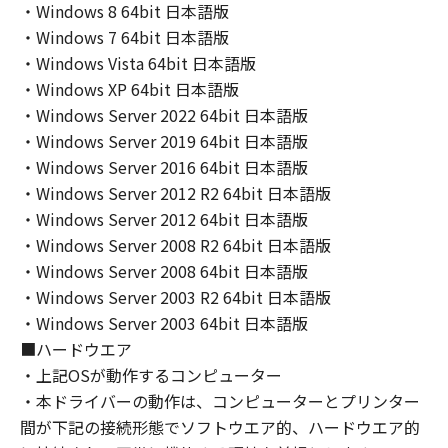
ンの子会社、キヤノンの関連会社、それらの販
・Windows 8 64bit 日本語版
売代理店または販売店のいずれも、「本ソフト
・Windows 7 64bit 日本語版
ウェア」の使用または使用不能から生ずるいか
・Windows Vista 64bit 日本語版
なる損害（逸失利益およびその他の派生的また
・Windows XP 64bit 日本語版
は付随的な損害を含むがこれらに限定されない
・Windows Server 2022 64bit 日本語版
全ての損害を言います。）について、適用法で
・Windows Server 2019 64bit 日本語版
認められる限り、一切の責任を負わないものと
・Windows Server 2016 64bit 日本語版
します。たとえ、キヤノン、キヤノンのライセ
・Windows Server 2012 R2 64bit 日本語版
ンサー、キヤノンの子会社、キヤノンの関連会
社、それらの販売代理店または販売店がかかる
・Windows Server 2012 64bit 日本語版
損害の可能性について知らされていた場合でも
・Windows Server 2008 R2 64bit 日本語版
同様です。
・Windows Server 2008 64bit 日本語版
(3) キヤノン、キヤノンのライセンサー、キヤノ
・Windows Server 2003 R2 64bit 日本語版
ンの子会社、キヤノンの関連会社、それらの販
・Windows Server 2003 64bit 日本語版
売代理店または販売店のいずれも、「本ソフト
■ハードウエア
ウェア」、または「本ソフトウェア」の使用に
・上記OSが動作するコンピューター
起因または関連してお客様と第三者との間に生
・本ドライバーの動作は、コンピューターとプリンター
じたいかなる紛争についても、一切責任を負わ
間が下記の接続形態でソフトウエア的、ハードウエア的
ないものとします。