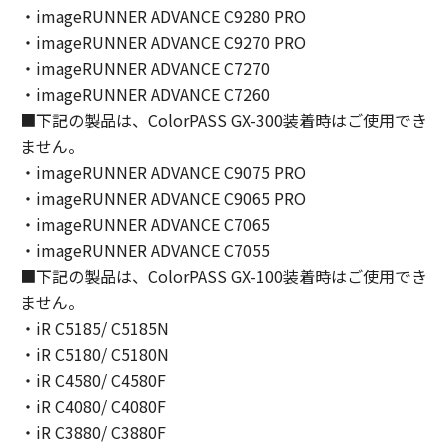
(2) お客様は、「本ソフトウェア」の全部また
・imageRUNNER ADVANCE C9280 PRO
は一部を修正、改変、逆コンパイル、逆アセン
・imageRUNNER ADVANCE C9270 PRO
ブル、その他リバースエンジニアリング等する
・imageRUNNER ADVANCE C7270
ことはできません。また第三者にこのような行
・imageRUNNER ADVANCE C7260
為をさせてはなりません。
■下記の製品は、ColorPASS GX-300装着時はご使用でき
３．著作権表示
ません。
お客様は、「本ソフトウェア」に含まれるキヤ
・imageRUNNER ADVANCE C9075 PRO
ノンまたはキヤノンのライセンサーの著作権表
・imageRUNNER ADVANCE C9065 PRO
示を変更し、除去しもしくは削除してはなりま
・imageRUNNER ADVANCE C7065
せん。
４．所有権
・imageRUNNER ADVANCE C7055
「本ソフトウェア」に係る権原および所有権
■下記の製品は、ColorPASS GX-100装着時はご使用でき
は、その内容によりキヤノンまたはキヤノンの
ません。
ライセンサーに帰属します。
・iR C5185/ C5185N
５．輸出
・iR C5180/ C5180N
お客様は、日本国政府または関連する外国政府
・iR C4580/ C4580F
より必要な許可等を得ることなしに、「本ソフ
・iR C4080/ C4080F
トウェア」の全部または一部を、直接または間
・iR C3880/ C3880F
接に輸出してはなりません。