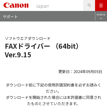
検
このページの本文へ
メ
索
ロ
ニ
menu
サポート
ー
ュ
カ
ー
ル
ナ
ソフトウエアダウンロード
ビ
FAXドライバー （64bit）
Ver.9.15
更新日：2024年09月05日
ダウンロード前に下記の使用許諾契約書を必ずお読みく
ださい。
ダウンロードを開始された場合には本許諾書に同意され
たものとさせていただきます。