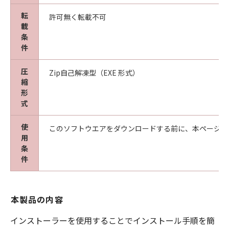
転
許可無く転載不可
載
条
件
圧
Zip自己解凍型（EXE 形式）
縮
形
式
使
このソフトウエアをダウンロードする前に、本ページ冒
用
条
件
本製品の内容
インストーラーを使用することでインストール手順を簡