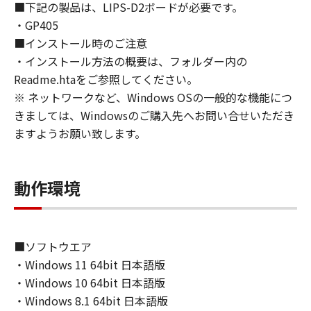
■下記の製品は、LIPS-D2ボードが必要です。
６．サポートおよびアップデート
・GP405
キヤノン、キヤノンの子会社、関係会社、それ
■インストール時のご注意
らの販売代理店および販売店、並びにキヤノン
・インストール方法の概要は、フォルダー内の
のライセンサーは、お客様による「本ソフトウ
ェア」の使用を支援すること、および「本ソフ
Readme.htaをご参照してください。
トウェア」に対してアップデート、バグの修正
※ ネットワークなど、Windows OSの一般的な機能につ
あるいはサポートを行うことについて、いかな
きましては、Windowsのご購入先へお問い合せいただき
る責任も負うものではありません。
ますようお願い致します。
７．保証の否認・免責
(1) 「本ソフトウェア」は、『現状のまま』の
状態で使用許諾されます。キヤノン、キヤノン
動作環境
のライセンサー、キヤノンの子会社、キヤノン
の関連会社、それらの販売代理店または販売店
のいずれも、「本ソフトウェア」に関して、商
品性および特定の目的への適合性の保証を含
■ソフトウエア
め、いかなる保証も、明示たると黙示たるとを
・Windows 11 64bit 日本語版
問わず一切しないものとします。
・Windows 10 64bit 日本語版
(2) キヤノン、キヤノンのライセンサー、キヤノ
・Windows 8.1 64bit 日本語版