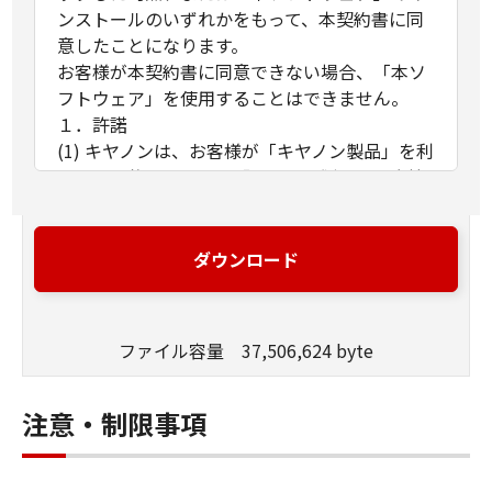
ンストールのいずれかをもって、本契約書に同
意したことになります。
お客様が本契約書に同意できない場合、「本ソ
フトウェア」を使用することはできません。
１．許諾
(1) キヤノンは、お客様が「キヤノン製品」を利
用する目的のために、「キヤノン製品」に直接
またはネットワークを通じ接続される複数のコ
ンピューター（以下「指定機器」と言いま
す。）において、「本ソフトウェア」を使用
ダウンロード
（本契約書においては、「本ソフトウェア」を
コンピューターの記憶媒体上にインストールす
ること、またはコンピューターにおいて表示す
ファイル容量 37,506,624 byte
ること、アクセスすること、もしくは実行する
ことのいずれも含むものとします。）するため
の非独占的権利をお客様に対して許諾します。
注意・制限事項
お客様は、また「指定機器」にネットワークを
通じて接続されたコンピューター上で、かかる