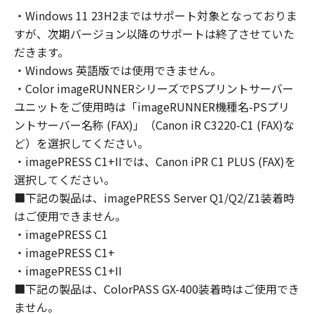
コンピューターの使用者に対して「本ソフトウ
・Windows 11 23H2まではサポート対象となっておりま
ェア」を使用させることができますが、かかる
すが、次期バージョン以降のサポートは終了させていた
コンピューターの使用者に本契約書上の義務お
よび条件を遵守させるとともに、その履行に関
だきます。
し全責任を負うことを条件とします。
・Windows 英語版では使用できません。
(2) お客様は、上記(1)に基づいて「本ソフトウ
・Color imageRUNNERシリーズでPSプリントサーバー
ェア」を使用するためのバックアップとして、
ユニットをご使用時は「imageRUNNER機種名-PSプリ
「本ソフトウェア」を１部、複製することがで
ントサーバー名称 (FAX)」（Canon iR C3220-C1 (FAX)な
きます。
ど）を選択してください。
(3) 上記(1)および(2)に定める場合を除き、キヤ
・imagePRESS C1+IIでは、Canon iPR C1 PLUS (FAX)を
ノンまたはキヤノンのライセンサーのいかなる
選択してください。
知的財産権も、明示たると黙示たるとを問わ
■下記の製品は、imagePRESS Server Q1/Q2/Z1装着時
ず、本契約書によってお客様に譲渡あるいは許
はご使用できません。
諾されるものではありません。
・imagePRESS C1
２．制限
・imagePRESS C1+
(1) お客様は、再使用許諾、譲渡、販売、頒
布、リースもしくは貸与その他の方法により、
・imagePRESS C1+II
第三者に「本ソフトウェア」を使用させること
■下記の製品は、ColorPASS GX-400装着時はご使用でき
はできません。
ません。