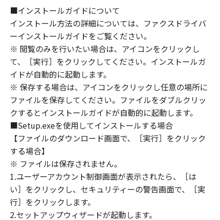
NOTICE
■インストールガイドについて
“米国政府エンドユーザー”とは、米国政府の機
インストール方法の詳細については、ファクスドライバ
関また団体を意味します。もしお客様が米国政
ーインストールガイドをご覧ください。
府エンドユーザーである場合、以下の規定が適
※ 閲覧のみを行いたい場合は、アイコンをクリックし
用されます：The SOFTWARE is a "commercial
て、［実行］をクリックしてください。インストールガ
item," as that term is defined at 48 C.F.R.
イドが自動的に起動します。
2.101 (Oct 1995), consisting of "commercial
※ 保存する場合は、アイコンをクリックし任意の場所に
computer software" and "commercial
ファイルを保存してください。ファイルをダブルクリッ
computer software documentation," as such
クするとインストールガイドが自動的に起動します。
terms are used in 48 C.F.R. 12.212 (Sept 1995).
■Setup.exeを使用してインストールする場合
Consistent with 48 C.F.R. 12.212 and 48 C.F.R.
【ファイルのダウンロード画面で、［実行］をクリック
227.7202-1 through 227.7202-4 (June 1995),
all U.S. Government End Users shall acquire
する場合】
the SOFTWARE with only those rights set
※ ファイルは保存されません。
forth herein. The manufacturer is Canon
1.ユーザーアカウント制御画面が表示されたら、［は
Inc./30-2, Shimomaruko 3-chome, Ohta-ku,
い］をクリックし、セキュリティーの警告画面で、［実
Tokyo 146-8501, Japan.
行］をクリックします。
本条項中で使用される"the SOFTWARE"とは、
2.セットアップウィザードが起動します。