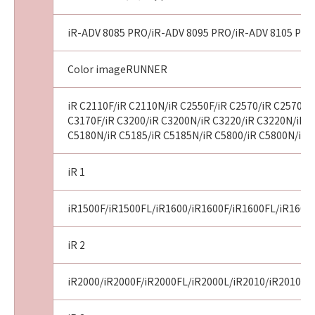
iR-ADV 8085 PRO/iR-ADV 8095 PRO/iR-ADV 8105 PRO
Color imageRUNNER
iR C2110F/iR C2110N/iR C2550F/iR C2570/iR C2570F/i
C3170F/iR C3200/iR C3200N/iR C3220/iR C3220N/iR C
C5180N/iR C5185/iR C5185N/iR C5800/iR C5800N/iR 
iR 1
iR1500F/iR1500FL/iR1600/iR1600F/iR1600FL/iR1600
iR 2
iR2000/iR2000F/iR2000FL/iR2000L/iR2010/iR2010F/i