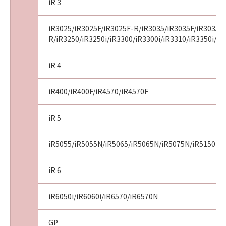
iR 3
iR3025/iR3025F/iR3025F-R/iR3035/iR3035F/iR3035F
R/iR3250/iR3250i/iR3300/iR3300i/iR3310/iR3350i/iR
iR 4
iR400/iR400F/iR4570/iR4570F
iR 5
iR5055/iR5055N/iR5065/iR5065N/iR5075N/iR5150i/i
iR 6
iR6050i/iR6060i/iR6570/iR6570N
GP