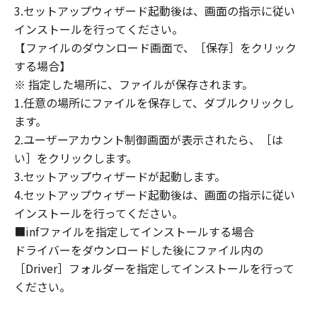
本契約書中で定義される「本ソフトウェア」を
3.セットアップウィザード起動後は、画面の指示に従い
意味し、指し示すものとします。
インストールを行ってください。
10．分離可能性
【ファイルのダウンロード画面で、［保存］をクリック
本契約書のいずれかの条項またはその一部が法
する場合】
律により無効であると決定された場合でも、そ
※ 指定した場所に、ファイルが保存されます。
の他の条項は完全に有効に存続するものとしま
1.任意の場所にファイルを保存して、ダブルクリックし
す。
ます。
以 上
2.ユーザーアカウント制御画面が表示されたら、［は
い］をクリックします。
キヤノン株式会社
3.セットアップウィザードが起動します。
4.セットアップウィザード起動後は、画面の指示に従い
No.022914
インストールを行ってください。
■infファイルを指定してインストールする場合
ドライバーをダウンロードした後にファイル内の
［Driver］フォルダーを指定してインストールを行って
ください。