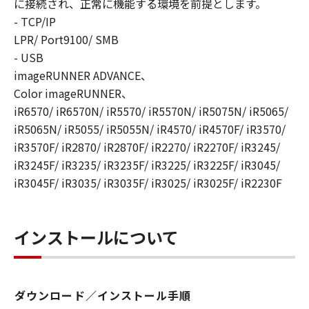
に接続され、正常に機能する環境を前提とします。
８．契約期間
- TCP/IP
(1) 本契約書は、お客様が、『同意』を示す下
LPR/ Port9100/ SMB
記のボタンをクリックした時点、または「本ソ
フトウェア」をインストールした時点で発効
- USB
し、下記(2)または(3)により終了されるまで有
imageRUNNER ADVANCE、
効に存続します。
Color imageRUNNER、
(2) お客様は、「本ソフトウェア」およびその
iR6570/ iR6570N/ iR5570/ iR5570N/ iR5075N/ iR5065/
複製物のすべてを廃棄および消去することによ
iR5065N/ iR5055/ iR5055N/ iR4570/ iR4570F/ iR3570/
り、本契約書を終了させることができます。
iR3570F/ iR2870/ iR2870F/ iR2270/ iR2270F/ iR3245/
(3) お客様が本契約書のいずれかの条項に違反
iR3245F/ iR3235/ iR3235F/ iR3225/ iR3225F/ iR3045/
した場合、本契約書は直ちに終了します。
iR3045F/ iR3035/ iR3035F/ iR3025/ iR3025F/ iR2230F
(4) お客様は、上記(3)によって本契約書が終了
した場合、速やかに、「本ソフトウェア」およ
びその複製物のすべてを廃棄または消去するも
インストールについて
のとします。
(5) 上記にかかわらず、本契約書第2条、第4条
から第7条まで、第8条第4項および第10条の規
定は、本契約書の終了後も効力を有します。
ダウンロード／インストール手順
９．U.S. GOVERNMENT RESTRICTED RIGHTS