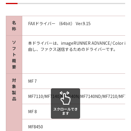
名
FAXドライバー （64bit） Ver.9.15
称
ソ
本ドライバーは、imageRUNNER ADVANCE/ Color image
フ
由し、ファクス送信するためのドライバーです。
ト
概
要
対
MF 7
象
製
MF7110/MF7140/MF7140N/MF7140ND/MF7210/MF72
品
スクロールでき
MF 8
ます
MF8450