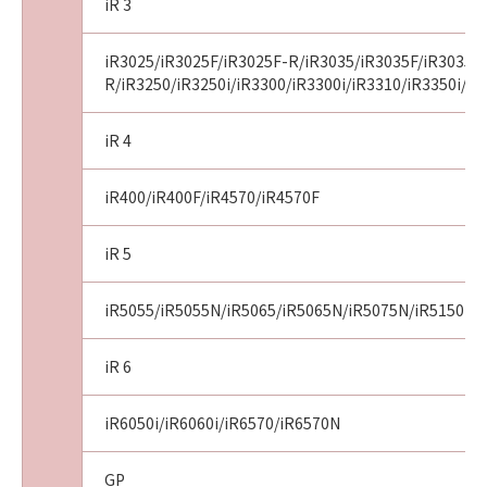
iR 3
iR3025/iR3025F/iR3025F-R/iR3035/iR3035F/iR3035F
R/iR3250/iR3250i/iR3300/iR3300i/iR3310/iR3350i/iR
iR 4
iR400/iR400F/iR4570/iR4570F
iR 5
iR5055/iR5055N/iR5065/iR5065N/iR5075N/iR5150i/i
iR 6
iR6050i/iR6060i/iR6570/iR6570N
GP