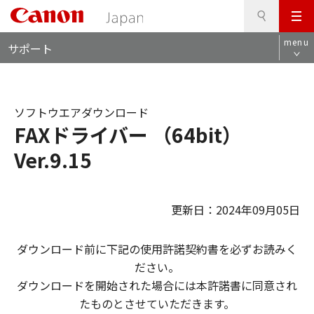
検
このページの本文へ
メ
索
ロ
ニ
menu
サポート
ー
ュ
カ
ー
ル
ナ
ソフトウエアダウンロード
ビ
FAXドライバー （64bit）
Ver.9.15
更新日：2024年09月05日
ダウンロード前に下記の使用許諾契約書を必ずお読みく
ださい。
ダウンロードを開始された場合には本許諾書に同意され
たものとさせていただきます。