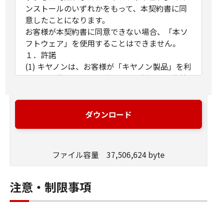
ンストールのいずれかをもって、本契約書に同
意したことになります。
お客様が本契約書に同意できない場合、「本ソ
フトウェア」を使用することはできません。
１．許諾
(1) キヤノンは、お客様が「キヤノン製品」を利
用する目的のために、「キヤノン製品」に直接
またはネットワークを通じ接続される複数のコ
ンピューター（以下「指定機器」と言いま
す。）において、「本ソフトウェア」を使用
ダウンロード
（本契約書においては、「本ソフトウェア」を
コンピューターの記憶媒体上にインストールす
ること、またはコンピューターにおいて表示す
ファイル容量 37,506,624 byte
ること、アクセスすること、もしくは実行する
ことのいずれも含むものとします。）するため
の非独占的権利をお客様に対して許諾します。
注意・制限事項
お客様は、また「指定機器」にネットワークを
通じて接続されたコンピューター上で、かかる