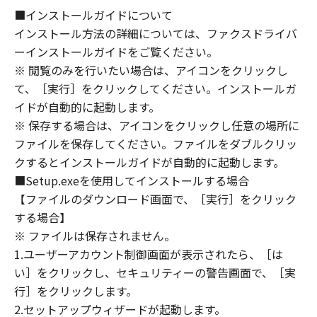
NOTICE
■インストールガイドについて
“米国政府エンドユーザー”とは、米国政府の機
インストール方法の詳細については、ファクスドライバ
関また団体を意味します。もしお客様が米国政
ーインストールガイドをご覧ください。
府エンドユーザーである場合、以下の規定が適
※ 閲覧のみを行いたい場合は、アイコンをクリックし
用されます：The SOFTWARE is a "commercial
て、［実行］をクリックしてください。インストールガ
item," as that term is defined at 48 C.F.R.
イドが自動的に起動します。
2.101 (Oct 1995), consisting of "commercial
※ 保存する場合は、アイコンをクリックし任意の場所に
computer software" and "commercial
ファイルを保存してください。ファイルをダブルクリッ
computer software documentation," as such
クするとインストールガイドが自動的に起動します。
terms are used in 48 C.F.R. 12.212 (Sept 1995).
■Setup.exeを使用してインストールする場合
Consistent with 48 C.F.R. 12.212 and 48 C.F.R.
【ファイルのダウンロード画面で、［実行］をクリック
227.7202-1 through 227.7202-4 (June 1995),
all U.S. Government End Users shall acquire
する場合】
the SOFTWARE with only those rights set
※ ファイルは保存されません。
forth herein. The manufacturer is Canon
1.ユーザーアカウント制御画面が表示されたら、［は
Inc./30-2, Shimomaruko 3-chome, Ohta-ku,
い］をクリックし、セキュリティーの警告画面で、［実
Tokyo 146-8501, Japan.
行］をクリックします。
本条項中で使用される"the SOFTWARE"とは、
2.セットアップウィザードが起動します。