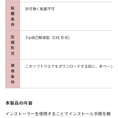
転
許可無く転載不可
載
条
件
圧
Zip自己解凍型（EXE 形式）
縮
形
式
使
このソフトウエアをダウンロードする前に、本ページ冒
用
条
件
本製品の内容
インストーラーを使用することでインストール手順を簡