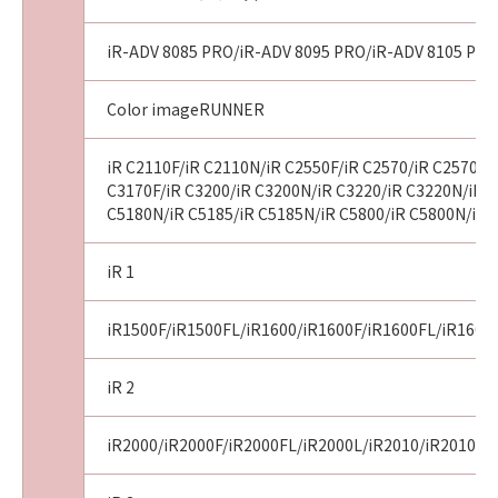
iR-ADV 8085 PRO/iR-ADV 8095 PRO/iR-ADV 8105 PRO
Color imageRUNNER
iR C2110F/iR C2110N/iR C2550F/iR C2570/iR C2570F/i
C3170F/iR C3200/iR C3200N/iR C3220/iR C3220N/iR C
C5180N/iR C5185/iR C5185N/iR C5800/iR C5800N/iR 
iR 1
iR1500F/iR1500FL/iR1600/iR1600F/iR1600FL/iR1600
iR 2
iR2000/iR2000F/iR2000FL/iR2000L/iR2010/iR2010F/i