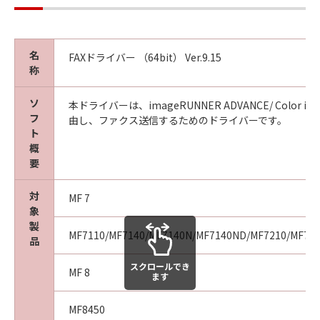
名
FAXドライバー （64bit） Ver.9.15
称
ソ
本ドライバーは、imageRUNNER ADVANCE/ Color image
フ
由し、ファクス送信するためのドライバーです。
ト
概
要
対
MF 7
象
製
MF7110/MF7140/MF7140N/MF7140ND/MF7210/MF72
品
スクロールでき
MF 8
ます
MF8450