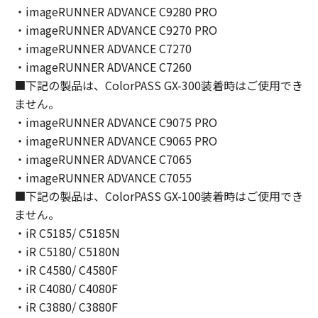
(2) お客様は、「本ソフトウェア」の全部また
・imageRUNNER ADVANCE C9280 PRO
は一部を修正、改変、逆コンパイル、逆アセン
・imageRUNNER ADVANCE C9270 PRO
ブル、その他リバースエンジニアリング等する
・imageRUNNER ADVANCE C7270
ことはできません。また第三者にこのような行
・imageRUNNER ADVANCE C7260
為をさせてはなりません。
■下記の製品は、ColorPASS GX-300装着時はご使用でき
３．著作権表示
ません。
お客様は、「本ソフトウェア」に含まれるキヤ
・imageRUNNER ADVANCE C9075 PRO
ノンまたはキヤノンのライセンサーの著作権表
・imageRUNNER ADVANCE C9065 PRO
示を変更し、除去しもしくは削除してはなりま
・imageRUNNER ADVANCE C7065
せん。
４．所有権
・imageRUNNER ADVANCE C7055
「本ソフトウェア」に係る権原および所有権
■下記の製品は、ColorPASS GX-100装着時はご使用でき
は、その内容によりキヤノンまたはキヤノンの
ません。
ライセンサーに帰属します。
・iR C5185/ C5185N
５．輸出
・iR C5180/ C5180N
お客様は、日本国政府または関連する外国政府
・iR C4580/ C4580F
より必要な許可等を得ることなしに、「本ソフ
・iR C4080/ C4080F
トウェア」の全部または一部を、直接または間
・iR C3880/ C3880F
接に輸出してはなりません。