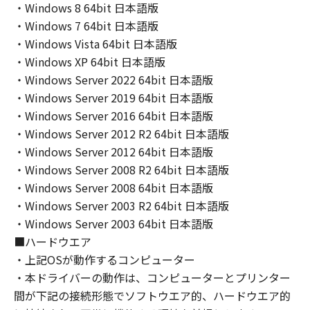
ンの子会社、キヤノンの関連会社、それらの販
・Windows 8 64bit 日本語版
売代理店または販売店のいずれも、「本ソフト
・Windows 7 64bit 日本語版
ウェア」の使用または使用不能から生ずるいか
・Windows Vista 64bit 日本語版
なる損害（逸失利益およびその他の派生的また
・Windows XP 64bit 日本語版
は付随的な損害を含むがこれらに限定されない
・Windows Server 2022 64bit 日本語版
全ての損害を言います。）について、適用法で
・Windows Server 2019 64bit 日本語版
認められる限り、一切の責任を負わないものと
・Windows Server 2016 64bit 日本語版
します。たとえ、キヤノン、キヤノンのライセ
・Windows Server 2012 R2 64bit 日本語版
ンサー、キヤノンの子会社、キヤノンの関連会
社、それらの販売代理店または販売店がかかる
・Windows Server 2012 64bit 日本語版
損害の可能性について知らされていた場合でも
・Windows Server 2008 R2 64bit 日本語版
同様です。
・Windows Server 2008 64bit 日本語版
(3) キヤノン、キヤノンのライセンサー、キヤノ
・Windows Server 2003 R2 64bit 日本語版
ンの子会社、キヤノンの関連会社、それらの販
・Windows Server 2003 64bit 日本語版
売代理店または販売店のいずれも、「本ソフト
■ハードウエア
ウェア」、または「本ソフトウェア」の使用に
・上記OSが動作するコンピューター
起因または関連してお客様と第三者との間に生
・本ドライバーの動作は、コンピューターとプリンター
じたいかなる紛争についても、一切責任を負わ
間が下記の接続形態でソフトウエア的、ハードウエア的
ないものとします。