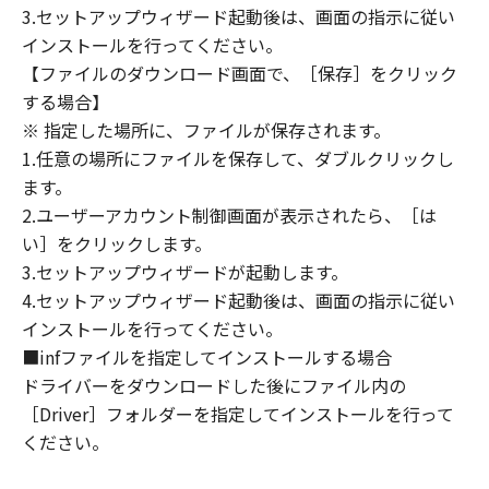
本契約書中で定義される「本ソフトウェア」を
3.セットアップウィザード起動後は、画面の指示に従い
意味し、指し示すものとします。
インストールを行ってください。
10．分離可能性
【ファイルのダウンロード画面で、［保存］をクリック
本契約書のいずれかの条項またはその一部が法
する場合】
律により無効であると決定された場合でも、そ
※ 指定した場所に、ファイルが保存されます。
の他の条項は完全に有効に存続するものとしま
1.任意の場所にファイルを保存して、ダブルクリックし
す。
ます。
以 上
2.ユーザーアカウント制御画面が表示されたら、［は
い］をクリックします。
キヤノン株式会社
3.セットアップウィザードが起動します。
4.セットアップウィザード起動後は、画面の指示に従い
No.022914
インストールを行ってください。
■infファイルを指定してインストールする場合
ドライバーをダウンロードした後にファイル内の
［Driver］フォルダーを指定してインストールを行って
ください。