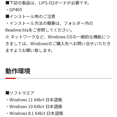
■下記の製品は、LIPS-D2ボードが必要です。
６．サポートおよびアップデート
・GP405
キヤノン、キヤノンの子会社、関係会社、それ
■インストール時のご注意
らの販売代理店および販売店、並びにキヤノン
・インストール方法の概要は、フォルダー内の
のライセンサーは、お客様による「本ソフトウ
ェア」の使用を支援すること、および「本ソフ
Readme.htaをご参照してください。
トウェア」に対してアップデート、バグの修正
※ ネットワークなど、Windows OSの一般的な機能につ
あるいはサポートを行うことについて、いかな
きましては、Windowsのご購入先へお問い合せいただき
る責任も負うものではありません。
ますようお願い致します。
７．保証の否認・免責
(1) 「本ソフトウェア」は、『現状のまま』の
状態で使用許諾されます。キヤノン、キヤノン
動作環境
のライセンサー、キヤノンの子会社、キヤノン
の関連会社、それらの販売代理店または販売店
のいずれも、「本ソフトウェア」に関して、商
品性および特定の目的への適合性の保証を含
■ソフトウエア
め、いかなる保証も、明示たると黙示たるとを
・Windows 11 64bit 日本語版
問わず一切しないものとします。
・Windows 10 64bit 日本語版
(2) キヤノン、キヤノンのライセンサー、キヤノ
・Windows 8.1 64bit 日本語版