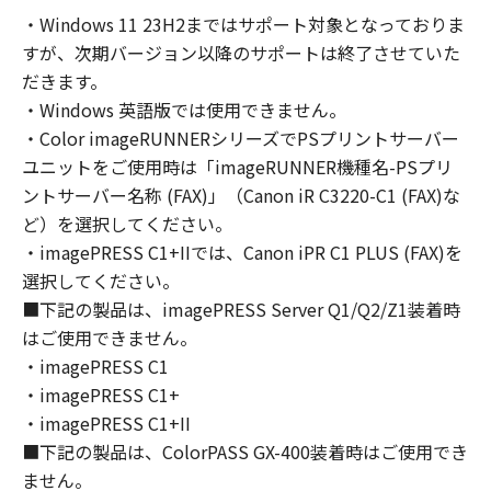
コンピューターの使用者に対して「本ソフトウ
・Windows 11 23H2まではサポート対象となっておりま
ェア」を使用させることができますが、かかる
すが、次期バージョン以降のサポートは終了させていた
コンピューターの使用者に本契約書上の義務お
よび条件を遵守させるとともに、その履行に関
だきます。
し全責任を負うことを条件とします。
・Windows 英語版では使用できません。
(2) お客様は、上記(1)に基づいて「本ソフトウ
・Color imageRUNNERシリーズでPSプリントサーバー
ェア」を使用するためのバックアップとして、
ユニットをご使用時は「imageRUNNER機種名-PSプリ
「本ソフトウェア」を１部、複製することがで
ントサーバー名称 (FAX)」（Canon iR C3220-C1 (FAX)な
きます。
ど）を選択してください。
(3) 上記(1)および(2)に定める場合を除き、キヤ
・imagePRESS C1+IIでは、Canon iPR C1 PLUS (FAX)を
ノンまたはキヤノンのライセンサーのいかなる
選択してください。
知的財産権も、明示たると黙示たるとを問わ
■下記の製品は、imagePRESS Server Q1/Q2/Z1装着時
ず、本契約書によってお客様に譲渡あるいは許
はご使用できません。
諾されるものではありません。
・imagePRESS C1
２．制限
・imagePRESS C1+
(1) お客様は、再使用許諾、譲渡、販売、頒
布、リースもしくは貸与その他の方法により、
・imagePRESS C1+II
第三者に「本ソフトウェア」を使用させること
■下記の製品は、ColorPASS GX-400装着時はご使用でき
はできません。
ません。