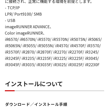
に接続され、正常に機能する環境を前提とします。
８．契約期間
- TCP/IP
(1) 本契約書は、お客様が、『同意』を示す下
LPR/ Port9100/ SMB
記のボタンをクリックした時点、または「本ソ
フトウェア」をインストールした時点で発効
- USB
し、下記(2)または(3)により終了されるまで有
imageRUNNER ADVANCE、
効に存続します。
Color imageRUNNER、
(2) お客様は、「本ソフトウェア」およびその
iR6570/ iR6570N/ iR5570/ iR5570N/ iR5075N/ iR5065/
複製物のすべてを廃棄および消去することによ
iR5065N/ iR5055/ iR5055N/ iR4570/ iR4570F/ iR3570/
り、本契約書を終了させることができます。
iR3570F/ iR2870/ iR2870F/ iR2270/ iR2270F/ iR3245/
(3) お客様が本契約書のいずれかの条項に違反
iR3245F/ iR3235/ iR3235F/ iR3225/ iR3225F/ iR3045/
した場合、本契約書は直ちに終了します。
iR3045F/ iR3035/ iR3035F/ iR3025/ iR3025F/ iR2230F
(4) お客様は、上記(3)によって本契約書が終了
した場合、速やかに、「本ソフトウェア」およ
びその複製物のすべてを廃棄または消去するも
インストールについて
のとします。
(5) 上記にかかわらず、本契約書第2条、第4条
から第7条まで、第8条第4項および第10条の規
定は、本契約書の終了後も効力を有します。
ダウンロード／インストール手順
９．U.S. GOVERNMENT RESTRICTED RIGHTS