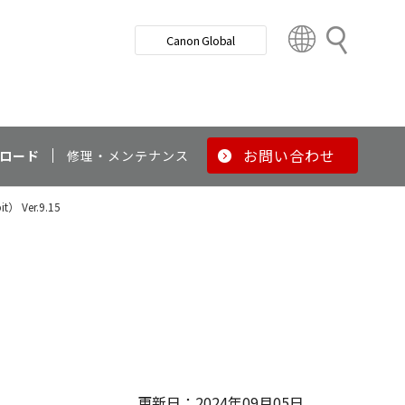
検
Canon Global
索
C
o
u
n
t
r
お問い合わせ
ロード
修理・メンテナンス
y
&
） Ver.9.15
R
e
g
i
o
n
更新日：2024年09月05日