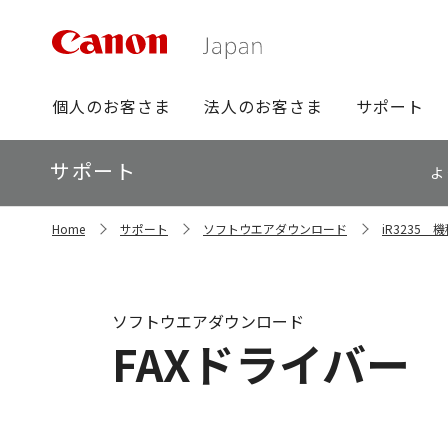
グ
個人のお客さま
法人のお客さま
サポート
ロ
ー
ロ
サポート
バ
よ
ー
ル
カ
ナ
サ
ル
Home
サポート
ソフトウエアダウンロード
iR3235
イ
ビ
ナ
ト
ビ
内
の
現
ソフトウエアダウンロード
在
FAXドライバー （64
位
置