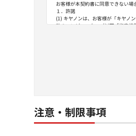
お客様が本契約書に同意できない場
１．許諾
(1) キヤノンは、お客様が「キヤ
数のコンピューター（以下「指定機
ア」をコンピューターの記憶媒体上
は実行することのいずれも含むもの
ネットワークを通じて接続されたコ
できますが、かかるコンピューター
条件とします。
(2) お客様は、上記(1)に基づ
ができます。
(3) 上記(1)および(2)に定め
わず、本契約書によってお客様に譲
２．制限
(1) お客様は、再使用許諾、譲渡
注意・制限事項
とはできません。
(2) お客様は、「本ソフトウェア
することはできません。また第三者
３．著作権表示