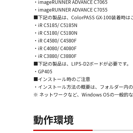
ヤノンのライセンサー、キヤノンの
・imageRUNNER ADVANCE C7065
されていた場合でも同様です。
・imageRUNNER ADVANCE C7055
(3) キヤノン、キヤノンのライセ
■下記の製品は、ColorPASS GX-100装着
ソフトウェア」、または「本ソフト
・iR C5185/ C5185N
責任を負わないものとします。
・iR C5180/ C5180N
８．契約期間
・iR C4580/ C4580F
(1) 本契約書は、お客様が、『同
・iR C4080/ C4080F
効し、下記(2)または(3)により終
・iR C3880/ C3880F
(2) お客様は、「本ソフトウェア
■下記の製品は、LIPS-D2ボードが必要です。
す。
・GP405
(3) お客様が本契約書のいずれか
■インストール時のご注意
(4) お客様は、上記(3)によっ
・インストール方法の概要は、フォルダー内のRe
るものとします。
(5) 上記にかかわらず、本契約書第
※ ネットワークなど、Windows OSの一
す。
９．U.S. GOVERNMENT RESTRICTE
“米国政府エンドユーザー”とは、
動作環境
が適用されます：The SOFTWARE is a "comme
"commercial computer software" an