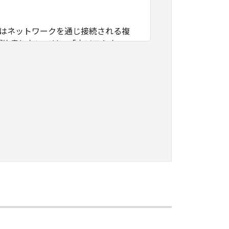
たはネットワークを通じ接続される複
契約書においては、「本ソフトウェ
すること、アクセスすること、もしく
ます。お客様は、また「指定機器」に
本ソフトウェア」を使用させることが
、その履行に関し全責任を負うことを
本ソフトウェア」を１部、複製すること
知的財産権も、明示たると黙示たるとを問
に「本ソフトウェア」を使用させるこ
、その他リバースエンジニアリング等