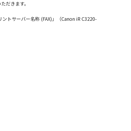
いただきます。
変更し、除去しもしくは削除してはな
ーバー名称 (FAX)」（Canon iR C3220-
ンサーに帰属します。
ェア」の全部または一部を、直接また
イセンサーは、お客様による「本ソフ
あるいはサポートを行うことについ
イセンサー、キヤノンの子会社、キヤ
品性および特定の目的への適合性の保
代理店または販売店のいずれも、「本
たは付随的な損害を含むがこれらに限
ものとします。たとえ、キヤノン、キ