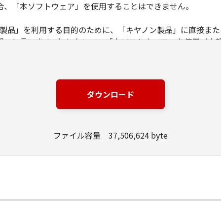
合、「本ソフトウェア」を使用することはできません。
ノン製品」を利用する目的のために、「キヤノン製品」に直接ま
器」と言います。）において、「本ソフトウェア」を使用（本
にインストールすること、またはコンピューターにおいて表示
とします。）するための非独占的権利をお客様に対して許諾し
ンピューター上で、かかるコンピューターの使用者に対して「
の使用者に本契約書上の義務および条件を遵守させるとともに
ダウンロード
いて「本ソフトウェア」を使用するためのバックアップとして、「
ファイル容量 37,506,624 byte
る場合を除き、キヤノンまたはキヤノンのライセンサーのいかなる
渡あるいは許諾されるものではありません。
、販売、頒布、リースもしくは貸与その他の方法により、第三者
」の全部または一部を修正、改変、逆コンパイル、逆アセンブル
にこのような行為をさせてはなりません。