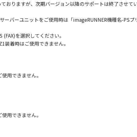
対象となっておりますが、次期バージョン以降のサポートは終了させて
まれるキヤノンまたはキヤノンのライセンサーの著作権表示を
トサーバーユニットをご使用時は「imageRUNNER機種名-PSプリントサ
び所有権は、その内容によりキヤノンまたはキヤノンのライセ
 PLUS (FAX)を選択してください。
る外国政府より必要な許可等を得ることなしに、「本ソフトウ
/Q2/Z1装着時はご使用できません。
会社、それらの販売代理店および販売店、並びにキヤノンのラ
および「本ソフトウェア」に対してアップデート、バグの修正
時はご使用できません。
りません。
状のまま』の状態で使用許諾されます。キヤノン、キヤノンのラ
店または販売店のいずれも、「本ソフトウェア」に関して、商
ると黙示たるとを問わず一切しないものとします。
時はご使用できません。
ンサー、キヤノンの子会社、キヤノンの関連会社、それらの販売
能から生ずるいかなる損害（逸失利益およびその他の派生的ま
）について、適用法で認められる限り、一切の責任を負わない