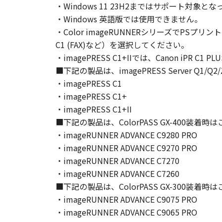
・Windows 11 23H2まではサポート
お客様は、「本ソフトウェア」に含
・Windows 英語版では使用できません。
りません。
・Color imageRUNNERシリーズでPSプリン
４．所有権
C1 (FAX)など）を選択してください。
「本ソフトウェア」に係る権原およ
・imagePRESS C1+IIでは、Canon iPR C1
５．輸出
お客様は、日本国政府または関連す
■下記の製品は、imagePRESS Server Q1
は間接に輸出してはなりません。
・imagePRESS C1
６．サポートおよびアップデート
・imagePRESS C1+
キヤノン、キヤノンの子会社、関係
・imagePRESS C1+II
トウェア」の使用を支援すること、
■下記の製品は、ColorPASS GX-400装着
て、いかなる責任も負うものではあ
・imageRUNNER ADVANCE C9280 PRO
７．保証の否認・免責
・imageRUNNER ADVANCE C9270 PRO
(1) 「本ソフトウェア」は、『現
・imageRUNNER ADVANCE C7270
ノンの関連会社、それらの販売代理
・imageRUNNER ADVANCE C7260
証を含め、いかなる保証も、明示た
■下記の製品は、ColorPASS GX-300装着
(2) キヤノン、キヤノンのライセ
・imageRUNNER ADVANCE C9075 PRO
ソフトウェア」の使用または使用不
・imageRUNNER ADVANCE C9065 PRO
定されない全ての損害を言います。