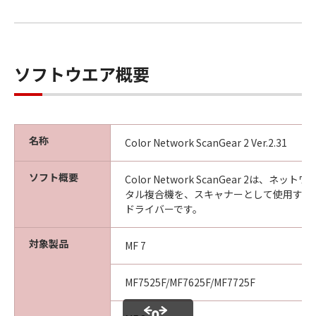
以 上
ソフトウエア概要
キヤノン株式会社
No. I010G020618
名称
Color Network ScanGear 2 Ver.2.31
ソフト概要
Color Network ScanGear 2は、ネ
タル複合機を、スキャナーとして使用する
ドライバーです。
対象製品
MF 7
MF7525F/MF7625F/MF7725F