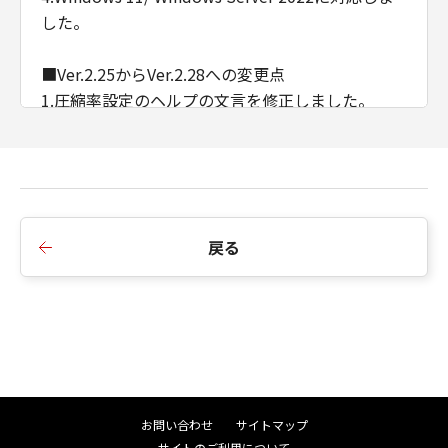
した。
■Ver.2.25からVer.2.28への変更点
1.圧縮率設定のヘルプの文言を修正しました。
2.インストーラーのバージョン不整合のメッセージ
を変更しました。
■Ver.2.23からVer.2.25への変更点
1.Windows Server 2019に対応しました。
戻る
2.Windows Vistaを非サポートとしました。
■Ver.2.22からVer.2.23への変更点
1.Windows 8/ Windows Server 2003を非サポート
としました。
■Ver.2.11からVer.2.22への変更点
お問い合わせ
サイトマップ
1.Windows 10/ Windows Server 2016に対応しま
サイトのご利用について