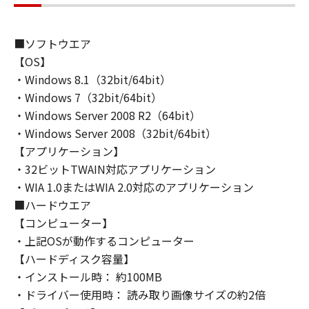
(1) 「本ソフトウェア」は、『現状のまま』の
状態で使用許諾されます。キヤノン、キヤノン
のライセンサー、キヤノンの子会社、キヤノン
■ソフトウエア
の関連会社、それらの販売代理店または販売店
【OS】
のいずれも、「本ソフトウェア」に関して、商
・Windows 8.1（32bit/64bit）
品性および特定の目的への適合性の保証を含
・Windows 7（32bit/64bit）
め、いかなる保証も、明示たると黙示たるとを
・Windows Server 2008 R2（64bit）
問わず一切しないものとします。
・Windows Server 2008（32bit/64bit）
(2) キヤノン、キヤノンのライセンサー、キヤノ
ンの子会社、キヤノンの関連会社、それらの販
【アプリケーション】
売代理店または販売店のいずれも、「本ソフト
・32ビットTWAIN対応アプリケーション
ウェア」の使用または使用不能から生ずるいか
・WIA 1.0またはWIA 2.0対応のアプリケーション
なる損害（逸失利益およびその他の派生的また
■ハードウエア
は付随的な損害を含むがこれらに限定されない
【コンピューター】
全ての損害を言います。）について、適用法で
・上記OSが動作するコンピューター
認められる限り、一切の責任を負わないものと
【ハードディスク容量】
します。たとえ、キヤノン、キヤノンのライセ
・インストール時： 約100MB
ンサー、キヤノンの子会社、キヤノンの関連会
・ドライバー使用時： 読み取り画像サイズの約2倍
社、それらの販売代理店または販売店がかかる