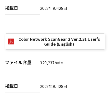
computer software" and "commercial
computer software documentation," as such
掲載日
2023年9月28日
terms are used in 48 C.F.R. 12.212 (Sept 1995).
Consistent with 48 C.F.R. 12.212 and 48 C.F.R.
227.7202-1 through 227.7202-4 (June 1995),
all U.S. Government End Users shall acquire
the SOFTWARE with only those rights set
Color Network ScanGear 2 Ver.2.31 User's
forth herein. The manufacturer is Canon
Guide (English)
Inc./30-2, Shimomaruko 3-chome, Ohta-ku,
Tokyo 146-8501, Japan.
本条項中で使用される"the SOFTWARE"とは、
ファイル容量
329,237byte
本契約書中で定義される「本ソフトウェア」を
意味し、指し示すものとします。
10．分離可能性
掲載日
2023年9月28日
本契約書のいずれかの条項またはその一部が法
律により無効であると決定された場合でも、そ
の他の条項は完全に有効に存続するものとしま
す。