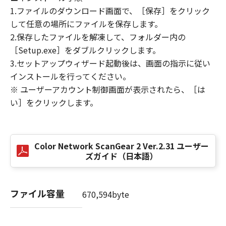
(3) お客様が本契約書のいずれかの条項に違反
1.ファイルのダウンロード画面で、［保存］をクリック
した場合、本契約書は直ちに終了します。
して任意の場所にファイルを保存します。
(4) お客様は、上記(3)によって本契約書が終了
2.保存したファイルを解凍して、フォルダー内の
した場合、速やかに、「本ソフトウェア」およ
［Setup.exe］をダブルクリックします。
びその複製物のすべてを廃棄または消去するも
3.セットアップウィザード起動後は、画面の指示に従い
のとします。
インストールを行ってください。
(5）上記にかかわらず、本契約書第2条、第4条
※ ユーザーアカウント制御画面が表示されたら、［は
から第7条まで、第8条第4項および第10条の規
い］をクリックします。
定は、本契約書の終了後も効力を有します。
９．U.S. GOVERNMENT RESTRICTED RIGHTS
NOTICE
Color Network ScanGear 2 Ver.2.31 ユーザー
“米国政府エンドユーザー”とは、米国政府の機
ズガイド（日本語）
関また団体を意味します。もしお客様が米国政
府エンドユーザーである場合、以下の規定が適
用されます：The SOFTWARE is a "commercial
ファイル容量
670,594byte
item," as that term is defined at 48 C.F.R.
2.101 (Oct 1995), consisting of "commercial