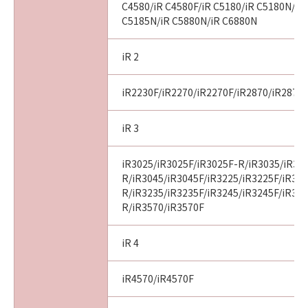
C4580/iR C4580F/iR C5180/iR C5180N/iR
C5185N/iR C5880N/iR C6880N
iR 2
iR2230F/iR2270/iR2270F/iR2870/iR2870
iR 3
iR3025/iR3025F/iR3025F-R/iR3035/iR30
R/iR3045/iR3045F/iR3225/iR3225F/iR32
R/iR3235/iR3235F/iR3245/iR3245F/iR32
R/iR3570/iR3570F
iR 4
iR4570/iR4570F