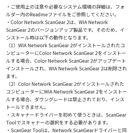
の非独占的権利をお客様に対して許諾します。
・ご使用上の注意や必要なシステム環境の詳細は、フォ
お客様は、また「指定機器」にネットワークを
ルダー内のReadmeファイルをご参照してください。
通じて接続されたコンピューター上で、かかる
コンピューターの使用者に対して「本ソフトウ
・Color Network ScanGear 2は、WIA Network
ェア」を使用させることができますが、かかる
ScanGear 2のバージョンアップ製品です。そのため、イ
コンピューターの使用者に本契約書上の義務お
ンストール時は以下の動作となります。
よび条件を遵守させるとともに、その履行に関
（1）WIA Network ScanGear 2がインストールされたコ
し全責任を負うことを条件とします。
ンピューターにColor Network ScanGear 2をインストー
(2) お客様は、上記(1)に基づいて「本ソフトウ
ルする場合、Color Network ScanGear 2がアップデート
ェア」を使用するためのバックアップとして、
インストールされ、WIA Network ScanGear 2は削除され
「本ソフトウェア」を１部、複製することがで
ます。
きます。
（2）Color Network ScanGear 2がインストールされた
(3) 上記(1)および(2)に定める場合を除き、キヤ
コンピューターにWIA Network ScanGear 2をインストー
ノンまたはキヤノンのライセンサーのいかなる
ルする場合、ダウングレードは禁止されており、インス
知的財産権も、明示たると黙示たるとを問わ
トールできません。
ず、本契約書によってお客様に譲渡あるいは許
諾されるものではありません。
・スキャナードライバーを初めて使うときは、ScanGear
Toolでスキャナーの選択をする必要があります。
２．制限
・ScanGear Toolは、Network ScanGearドライバーと同