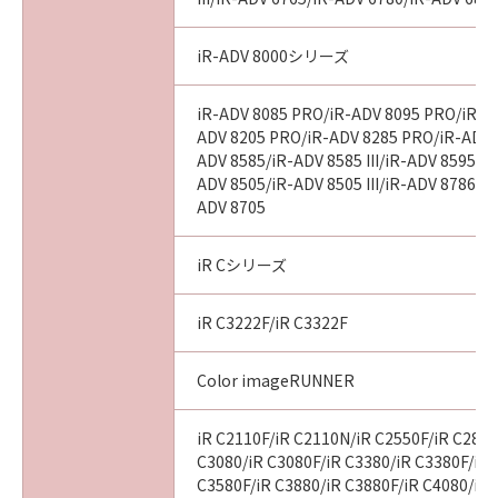
iR-ADV 8000シリーズ
iR-ADV 8085 PRO/iR-ADV 8095 PRO/iR-A
ADV 8205 PRO/iR-ADV 8285 PRO/iR-ADV 
ADV 8585/iR-ADV 8585 III/iR-ADV 8595/iR-
ADV 8505/iR-ADV 8505 III/iR-ADV 8786/i
ADV 8705
iR Cシリーズ
iR C3222F/iR C3322F
Color imageRUNNER
iR C2110F/iR C2110N/iR C2550F/iR C2880
C3080/iR C3080F/iR C3380/iR C3380F/iR 
C3580F/iR C3880/iR C3880F/iR C4080/iR 