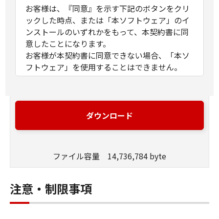
お客様は、『同意』を示す下記のボタンをクリ
ックした時点、または「本ソフトウェア」のイ
ンストールのいずれかをもって、本契約書に同
意したことになります。
お客様が本契約書に同意できない場合、「本ソ
フトウェア」を使用することはできません。
１．許諾
(1) キヤノンは、お客様が「キヤノン製品」を利
用する目的のために、「キヤノン製品」に直接
ダウンロード
またはネットワークを通じ接続される複数のコ
ンピューター（以下「指定機器」と言いま
す。）において、「本ソフトウェア」を使用
ファイル容量 14,736,784 byte
（本契約書においては、「本ソフトウェア」を
コンピューターの記憶媒体上にインストールす
ること、またはコンピューターにおいて表示す
注意・制限事項
ること、アクセスすること、もしくは実行する
ことのいずれも含むものとします。）するため