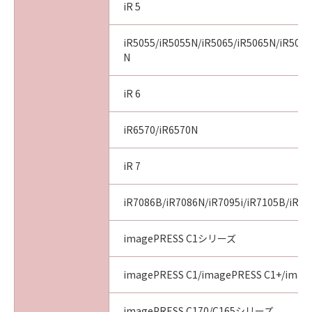
iR 5
iR5055/iR5055N/iR5065/iR5065N/iR5075
N
iR 6
iR6570/iR6570N
iR 7
iR7086B/iR7086N/iR7095i/iR7105B/iR71
imagePRESS C1シリーズ
imagePRESS C1/imagePRESS C1+/image
imagePRESS C170/C165シリーズ