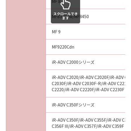
MF 8
スクロールでき
MF832Cdw/MF8450
ます
MF 9
MF9220Cdn
iR-ADV C2000シリーズ
iR-ADV C2020/iR-ADV C2020F/iR-ADV C2
C2030F/iR-ADV C2030F-R/iR-ADV C2218F
C2220/iR-ADV C2220F/iR-ADV C2230F
iR-ADV C350Fシリーズ
iR-ADV C350F/iR-ADV C355F/iR-ADV C356
C356F III/iR-ADV C357F/iR-ADV C359F