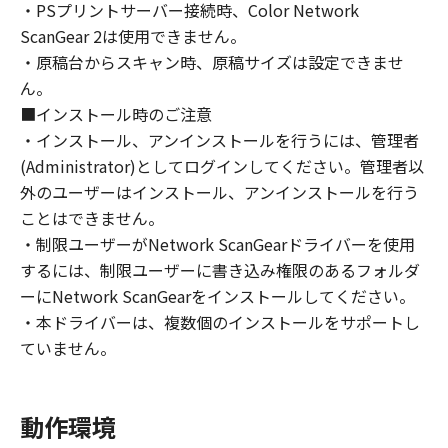
・PSプリントサーバー接続時、Color Network
ライセンサーに帰属します。
ScanGear 2は使用できません。
・原稿台からスキャン時、原稿サイズは設定できませ
５．輸出
ん。
お客様は、日本国政府または関連する外国政府
より必要な許可等を得ることなしに、「本ソフ
■インストール時のご注意
トウェア」の全部または一部を、直接または間
・インストール、アンインストールを行うには、管理者
接に輸出してはなりません。
(Administrator)としてログインしてください。管理者以
外のユーザーはインストール、アンインストールを行う
６．サポートおよびアップデート
ことはできません。
キヤノン、キヤノンの子会社、関係会社、それ
・制限ユーザーがNetwork ScanGearドライバーを使用
らの販売代理店および販売店、並びにキヤノン
するには、制限ユーザーに書き込み権限のあるフォルダ
のライセンサーは、お客様による「本ソフトウ
ーにNetwork ScanGearをインストールしてください。
ェア」の使用を支援すること、および「本ソフ
・本ドライバーは、複数個のインストールをサポートし
トウェア」に対してアップデート、バグの修正
ていません。
あるいはサポートを行うことについて、いかな
る責任も負うものではありません。
動作環境
７．保証の否認・免責