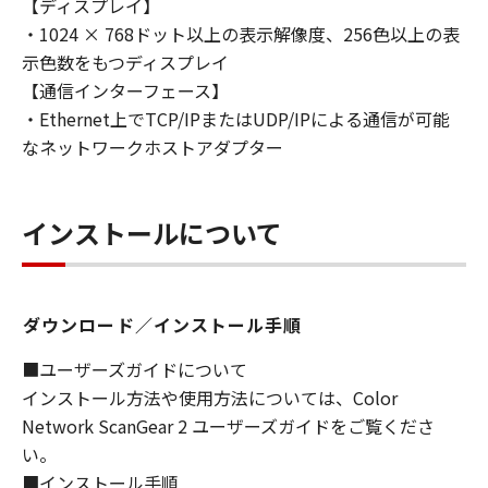
【ディスプレイ】
損害の可能性について知らされていた場合でも
・1024 × 768ドット以上の表示解像度、256色以上の表
同様です。
示色数をもつディスプレイ
(3) キヤノン、キヤノンのライセンサー、キヤノ
ンの子会社、キヤノンの関連会社、それらの販
【通信インターフェース】
売代理店または販売店のいずれも、「本ソフト
・Ethernet上でTCP/IPまたはUDP/IPによる通信が可能
ウェア」、または「本ソフトウェア」の使用に
なネットワークホストアダプター
起因または関連してお客様と第三者との間に生
じたいかなる紛争についても、一切責任を負わ
ないものとします。
インストールについて
８．契約期間
(1) 本契約書は、お客様が、『同意』を示す下
記のボタンをクリックした時点、または「本ソ
ダウンロード／インストール手順
フトウェア」をインストールした時点で発効
■ユーザーズガイドについて
し、下記(2)または(3)により終了されるまで有
インストール方法や使用方法については、Color
効に存続します。
Network ScanGear 2 ユーザーズガイドをご覧くださ
(2) お客様は、「本ソフトウェア」およびその
い。
複製物のすべてを廃棄および消去することによ
り、本契約書を終了させることができます。
■インストール手順