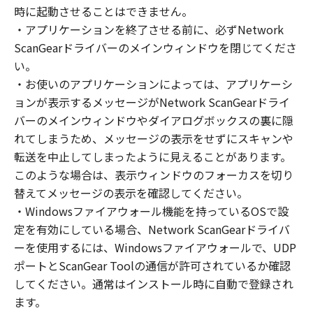
(1) お客様は、再使用許諾、譲渡、販売、頒
時に起動させることはできません。
布、リースもしくは貸与その他の方法により、
・アプリケーションを終了させる前に、必ずNetwork
第三者に「本ソフトウェア」を使用させること
ScanGearドライバーのメインウィンドウを閉じてくださ
はできません。
い。
(2) お客様は、「本ソフトウェア」の全部また
・お使いのアプリケーションによっては、アプリケーシ
は一部を修正、改変、逆コンパイル、逆アセン
ョンが表示するメッセージがNetwork ScanGearドライ
ブル、その他リバースエンジニアリング等する
バーのメインウィンドウやダイアログボックスの裏に隠
ことはできません。また第三者にこのような行
れてしまうため、メッセージの表示をせずにスキャンや
為をさせてはなりません。
転送を中止してしまったように見えることがあります。
３．著作権表示
このような場合は、表示ウィンドウのフォーカスを切り
お客様は、「本ソフトウェア」に含まれるキヤ
替えてメッセージの表示を確認してください。
ノンまたはキヤノンのライセンサーの著作権表
・Windowsファイアウォール機能を持っているOSで設
示を変更し、除去しもしくは削除してはなりま
定を有効にしている場合、Network ScanGearドライバ
せん。
ーを使用するには、Windowsファイアウォールで、UDP
ポートとScanGear Toolの通信が許可されているか確認
４．所有権
してください。通常はインストール時に自動で登録され
「本ソフトウェア」に係る権原および所有権
ます。
は、その内容によりキヤノンまたはキヤノンの