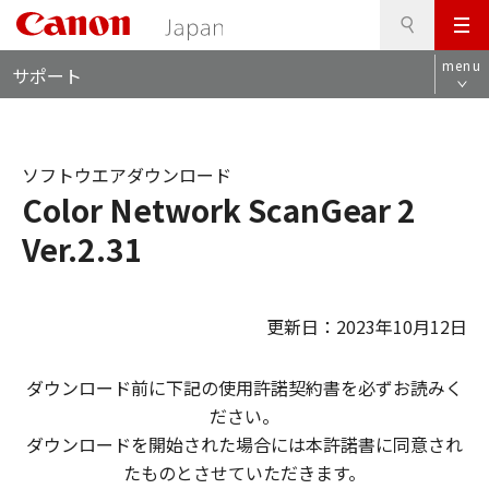
検
このページの本文へ
メ
索
ロ
ニ
menu
サポート
ー
ュ
カ
ー
ル
ナ
ソフトウエアダウンロード
ビ
Color Network ScanGear 2
Ver.2.31
更新日：2023年10月12日
ダウンロード前に下記の使用許諾契約書を必ずお読みく
ださい。
ダウンロードを開始された場合には本許諾書に同意され
たものとさせていただきます。