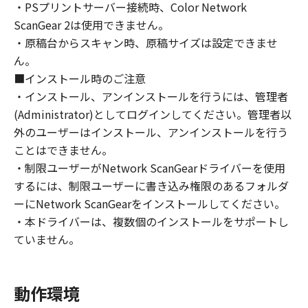
・PSプリントサーバー接続時、Color Network
ライセンサーに帰属します。
ScanGear 2は使用できません。
・原稿台からスキャン時、原稿サイズは設定できませ
５．輸出
ん。
お客様は、日本国政府または関連する外国政府
より必要な許可等を得ることなしに、「本ソフ
■インストール時のご注意
トウェア」の全部または一部を、直接または間
・インストール、アンインストールを行うには、管理者
接に輸出してはなりません。
(Administrator)としてログインしてください。管理者以
外のユーザーはインストール、アンインストールを行う
６．サポートおよびアップデート
ことはできません。
キヤノン、キヤノンの子会社、関係会社、それ
・制限ユーザーがNetwork ScanGearドライバーを使用
らの販売代理店および販売店、並びにキヤノン
するには、制限ユーザーに書き込み権限のあるフォルダ
のライセンサーは、お客様による「本ソフトウ
ーにNetwork ScanGearをインストールしてください。
ェア」の使用を支援すること、および「本ソフ
・本ドライバーは、複数個のインストールをサポートし
トウェア」に対してアップデート、バグの修正
ていません。
あるいはサポートを行うことについて、いかな
る責任も負うものではありません。
動作環境
７．保証の否認・免責