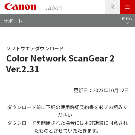
検
このページの本文へ
メ
索
ロ
ニ
menu
サポート
ー
ュ
カ
ー
ル
ナ
ソフトウエアダウンロード
ビ
Color Network ScanGear 2
Ver.2.31
更新日：2023年10月12日
ダウンロード前に下記の使用許諾契約書を必ずお読みく
ださい。
ダウンロードを開始された場合には本許諾書に同意され
たものとさせていただきます。