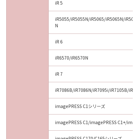
iR 5
iR5055/iR5055N/iR5065/iR5065N/iR5075
N
iR 6
iR6570/iR6570N
iR 7
iR7086B/iR7086N/iR7095i/iR7105B/iR71
imagePRESS C1シリーズ
imagePRESS C1/imagePRESS C1+/image
imagePRESS C170/C165シリーズ