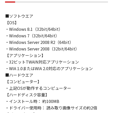
(1) 「本ソフトウェア」は、『現状のまま』の
状態で使用許諾されます。キヤノン、キヤノン
のライセンサー、キヤノンの子会社、キヤノン
■ソフトウエア
の関連会社、それらの販売代理店または販売店
【OS】
のいずれも、「本ソフトウェア」に関して、商
・Windows 8.1（32bit/64bit）
品性および特定の目的への適合性の保証を含
・Windows 7（32bit/64bit）
め、いかなる保証も、明示たると黙示たるとを
・Windows Server 2008 R2（64bit）
問わず一切しないものとします。
・Windows Server 2008（32bit/64bit）
(2) キヤノン、キヤノンのライセンサー、キヤノ
ンの子会社、キヤノンの関連会社、それらの販
【アプリケーション】
売代理店または販売店のいずれも、「本ソフト
・32ビットTWAIN対応アプリケーション
ウェア」の使用または使用不能から生ずるいか
・WIA 1.0またはWIA 2.0対応のアプリケーション
なる損害（逸失利益およびその他の派生的また
■ハードウエア
は付随的な損害を含むがこれらに限定されない
【コンピューター】
全ての損害を言います。）について、適用法で
・上記OSが動作するコンピューター
認められる限り、一切の責任を負わないものと
【ハードディスク容量】
します。たとえ、キヤノン、キヤノンのライセ
・インストール時： 約100MB
ンサー、キヤノンの子会社、キヤノンの関連会
・ドライバー使用時： 読み取り画像サイズの約2倍
社、それらの販売代理店または販売店がかかる