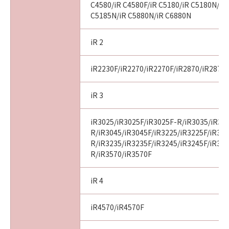
C4580/iR C4580F/iR C5180/iR C5180N/iR
C5185N/iR C5880N/iR C6880N
iR 2
iR2230F/iR2270/iR2270F/iR2870/iR2870
iR 3
iR3025/iR3025F/iR3025F-R/iR3035/iR30
R/iR3045/iR3045F/iR3225/iR3225F/iR32
R/iR3235/iR3235F/iR3245/iR3245F/iR32
R/iR3570/iR3570F
iR 4
iR4570/iR4570F