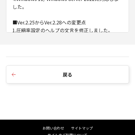
した。
■Ver.2.25からVer.2.28への変更点
1.圧縮率設定のヘルプの文言を修正しました。
2.インストーラーのバージョン不整合のメッセージ
を変更しました。
■Ver.2.23からVer.2.25への変更点
1.Windows Server 2019に対応しました。
戻る
2.Windows Vistaを非サポートとしました。
■Ver.2.22からVer.2.23への変更点
1.Windows 8/ Windows Server 2003を非サポート
としました。
■Ver.2.11からVer.2.22への変更点
お問い合わせ
サイトマップ
1.Windows 10/ Windows Server 2016に対応しま
サイトのご利用について