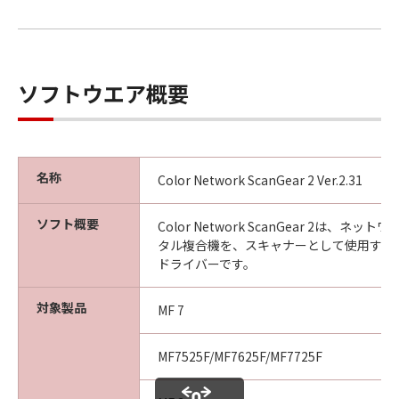
以 上
ソフトウエア概要
キヤノン株式会社
No. I010G020618
名称
Color Network ScanGear 2 Ver.2.31
ソフト概要
Color Network ScanGear 2は、ネ
タル複合機を、スキャナーとして使用する
ドライバーです。
対象製品
MF 7
MF7525F/MF7625F/MF7725F