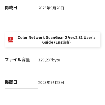
computer software" and "commercial
computer software documentation," as such
掲載日
2023年9月28日
terms are used in 48 C.F.R. 12.212 (Sept 1995).
Consistent with 48 C.F.R. 12.212 and 48 C.F.R.
227.7202-1 through 227.7202-4 (June 1995),
all U.S. Government End Users shall acquire
the SOFTWARE with only those rights set
Color Network ScanGear 2 Ver.2.31 User's
forth herein. The manufacturer is Canon
Guide (English)
Inc./30-2, Shimomaruko 3-chome, Ohta-ku,
Tokyo 146-8501, Japan.
本条項中で使用される"the SOFTWARE"とは、
ファイル容量
329,237byte
本契約書中で定義される「本ソフトウェア」を
意味し、指し示すものとします。
10．分離可能性
掲載日
2023年9月28日
本契約書のいずれかの条項またはその一部が法
律により無効であると決定された場合でも、そ
の他の条項は完全に有効に存続するものとしま
す。