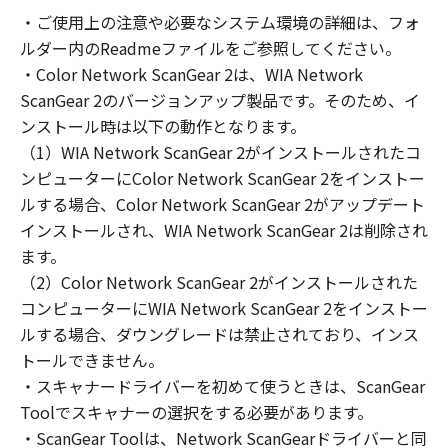
の非独占的権利をお客様に対して許諾します。
・ご使用上の注意や必要なシステム環境の詳細は、フォ
お客様は、また「指定機器」にネットワークを
ルダー内のReadmeファイルをご参照してください。
通じて接続されたコンピューター上で、かかる
コンピューターの使用者に対して「本ソフトウ
・Color Network ScanGear 2は、WIA Network
ェア」を使用させることができますが、かかる
ScanGear 2のバージョンアップ製品です。そのため、イ
コンピューターの使用者に本契約書上の義務お
ンストール時は以下の動作となります。
よび条件を遵守させるとともに、その履行に関
（1）WIA Network ScanGear 2がインストールされたコ
し全責任を負うことを条件とします。
ンピューターにColor Network ScanGear 2をインストー
(2) お客様は、上記(1)に基づいて「本ソフトウ
ルする場合、Color Network ScanGear 2がアップデート
ェア」を使用するためのバックアップとして、
インストールされ、WIA Network ScanGear 2は削除され
「本ソフトウェア」を１部、複製することがで
ます。
きます。
（2）Color Network ScanGear 2がインストールされた
(3) 上記(1)および(2)に定める場合を除き、キヤ
コンピューターにWIA Network ScanGear 2をインストー
ノンまたはキヤノンのライセンサーのいかなる
ルする場合、ダウングレードは禁止されており、インス
知的財産権も、明示たると黙示たるとを問わ
トールできません。
ず、本契約書によってお客様に譲渡あるいは許
諾されるものではありません。
・スキャナードライバーを初めて使うときは、ScanGear
Toolでスキャナーの選択をする必要があります。
２．制限
・ScanGear Toolは、Network ScanGearドライバーと同