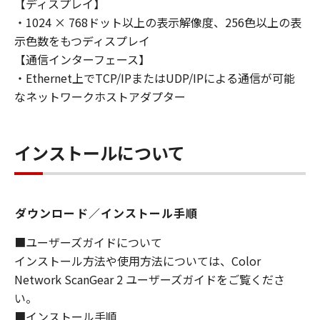
【ディスプレイ】
損害の可能性について知らされていた場合でも
・1024 × 768ドット以上の表示解像度、256色以上の表
同様です。
示色数をもつディスプレイ
(3) キヤノン、キヤノンのライセンサー、キヤノ
ンの子会社、キヤノンの関連会社、それらの販
【通信インターフェース】
売代理店または販売店のいずれも、「本ソフト
・Ethernet上でTCP/IPまたはUDP/IPによる通信が可能
ウェア」、または「本ソフトウェア」の使用に
なネットワークホストアダプター
起因または関連してお客様と第三者との間に生
じたいかなる紛争についても、一切責任を負わ
ないものとします。
インストールについて
８．契約期間
(1) 本契約書は、お客様が、『同意』を示す下
記のボタンをクリックした時点、または「本ソ
ダウンロード／インストール手順
フトウェア」をインストールした時点で発効
■ユーザーズガイドについて
し、下記(2)または(3)により終了されるまで有
インストール方法や使用方法については、Color
効に存続します。
Network ScanGear 2 ユーザーズガイドをご覧くださ
(2) お客様は、「本ソフトウェア」およびその
い。
複製物のすべてを廃棄および消去することによ
り、本契約書を終了させることができます。
■インストール手順