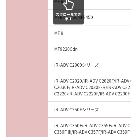
MF 8
スクロールでき
MF832Cdw/MF8450
ます
MF 9
MF9220Cdn
iR-ADV C2000シリーズ
iR-ADV C2020/iR-ADV C2020F/iR-ADV C2
C2030F/iR-ADV C2030F-R/iR-ADV C2218F
C2220/iR-ADV C2220F/iR-ADV C2230F
iR-ADV C350Fシリーズ
iR-ADV C350F/iR-ADV C355F/iR-ADV C356
C356F III/iR-ADV C357F/iR-ADV C359F