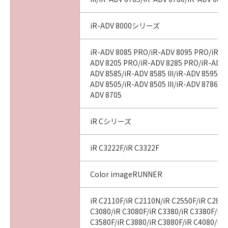
iR-ADV 8000シリーズ
iR-ADV 8085 PRO/iR-ADV 8095 PRO/iR-A
ADV 8205 PRO/iR-ADV 8285 PRO/iR-ADV 
ADV 8585/iR-ADV 8585 III/iR-ADV 8595/iR-
ADV 8505/iR-ADV 8505 III/iR-ADV 8786/i
ADV 8705
iR Cシリーズ
iR C3222F/iR C3322F
Color imageRUNNER
iR C2110F/iR C2110N/iR C2550F/iR C2880
C3080/iR C3080F/iR C3380/iR C3380F/iR 
C3580F/iR C3880/iR C3880F/iR C4080/iR 