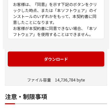
お客様は、『同意』を示す下記のボタンをクリ
ックした時点、または「本ソフトウェア」のイ
ンストールのいずれかをもって、本契約書に同
意したことになります。
お客様が本契約書に同意できない場合、「本ソ
フトウェア」を使用することはできません。
１．許諾
(1) キヤノンは、お客様が「キヤノン製品」を利
用する目的のために、「キヤノン製品」に直接
ダウンロード
またはネットワークを通じ接続される複数のコ
ンピューター（以下「指定機器」と言いま
す。）において、「本ソフトウェア」を使用
ファイル容量 14,736,784 byte
（本契約書においては、「本ソフトウェア」を
コンピューターの記憶媒体上にインストールす
ること、またはコンピューターにおいて表示す
注意・制限事項
ること、アクセスすること、もしくは実行する
ことのいずれも含むものとします。）するため