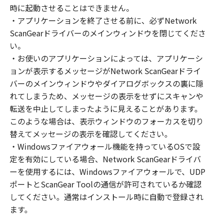
(1) お客様は、再使用許諾、譲渡、販売、頒
時に起動させることはできません。
布、リースもしくは貸与その他の方法により、
・アプリケーションを終了させる前に、必ずNetwork
第三者に「本ソフトウェア」を使用させること
ScanGearドライバーのメインウィンドウを閉じてくださ
はできません。
い。
(2) お客様は、「本ソフトウェア」の全部また
・お使いのアプリケーションによっては、アプリケーシ
は一部を修正、改変、逆コンパイル、逆アセン
ョンが表示するメッセージがNetwork ScanGearドライ
ブル、その他リバースエンジニアリング等する
バーのメインウィンドウやダイアログボックスの裏に隠
ことはできません。また第三者にこのような行
れてしまうため、メッセージの表示をせずにスキャンや
為をさせてはなりません。
転送を中止してしまったように見えることがあります。
３．著作権表示
このような場合は、表示ウィンドウのフォーカスを切り
お客様は、「本ソフトウェア」に含まれるキヤ
替えてメッセージの表示を確認してください。
ノンまたはキヤノンのライセンサーの著作権表
・Windowsファイアウォール機能を持っているOSで設
示を変更し、除去しもしくは削除してはなりま
定を有効にしている場合、Network ScanGearドライバ
せん。
ーを使用するには、Windowsファイアウォールで、UDP
ポートとScanGear Toolの通信が許可されているか確認
４．所有権
してください。通常はインストール時に自動で登録され
「本ソフトウェア」に係る権原および所有権
ます。
は、その内容によりキヤノンまたはキヤノンの