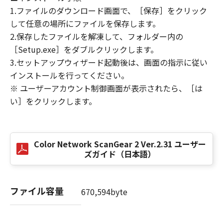
(3) お客様が本契約書のいずれかの条項に違反
1.ファイルのダウンロード画面で、［保存］をクリック
した場合、本契約書は直ちに終了します。
して任意の場所にファイルを保存します。
(4) お客様は、上記(3)によって本契約書が終了
2.保存したファイルを解凍して、フォルダー内の
した場合、速やかに、「本ソフトウェア」およ
［Setup.exe］をダブルクリックします。
びその複製物のすべてを廃棄または消去するも
3.セットアップウィザード起動後は、画面の指示に従い
のとします。
インストールを行ってください。
(5）上記にかかわらず、本契約書第2条、第4条
※ ユーザーアカウント制御画面が表示されたら、［は
から第7条まで、第8条第4項および第10条の規
い］をクリックします。
定は、本契約書の終了後も効力を有します。
９．U.S. GOVERNMENT RESTRICTED RIGHTS
NOTICE
Color Network ScanGear 2 Ver.2.31 ユーザー
“米国政府エンドユーザー”とは、米国政府の機
ズガイド（日本語）
関また団体を意味します。もしお客様が米国政
府エンドユーザーである場合、以下の規定が適
用されます：The SOFTWARE is a "commercial
ファイル容量
670,594byte
item," as that term is defined at 48 C.F.R.
2.101 (Oct 1995), consisting of "commercial