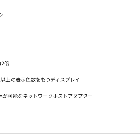
の条項に違反した場合、本契約書は直ちに終了します。
ン
て本契約書が終了した場合、速やかに、「本ソフトウェア」および
2条、第4条から第7条まで、第8条第4項および第10条の規定
D RIGHTS NOTICE
2倍
米国政府の機関また団体を意味します。もしお客様が米国政府エ
rcial item," as that term is defined at 48 C.F.R. 2.101
d "commercial computer software documentation," as such 
56色以上の表示色数をもつディスプレイ
.R. 12.212 and 48 C.F.R. 227.7202-1 through 227.7202-4 (Jun
ith only those rights set forth herein. The manufacturer is
による通信が可能なネットワークホストアダプター
Japan.
TWARE"とは、本契約書中で定義される「本ソフトウェア」を意
て
の一部が法律により無効であると決定された場合でも、その他