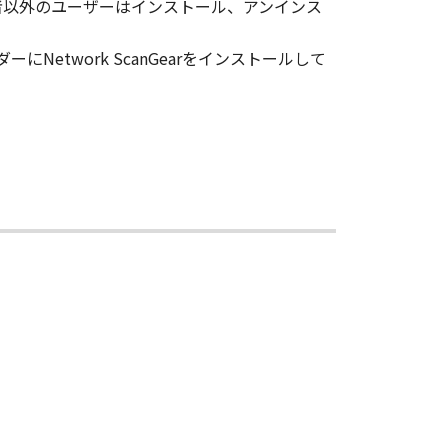
管理者以外のユーザーはインストール、アンインス
Network ScanGearをインストールして
イセンサー、キヤノンの子会社、キヤ
品性および特定の目的への適合性の保
代理店または販売店のいずれも、「本
たは付随的な損害を含むがこれらに限
ものとします。たとえ、キヤノン、キ
店がかかる損害の可能性について知ら
代理店または販売店のいずれも、「本
生じたいかなる紛争についても、一切
ウェア」をインストールした時点で発
本契約書を終了させることができま