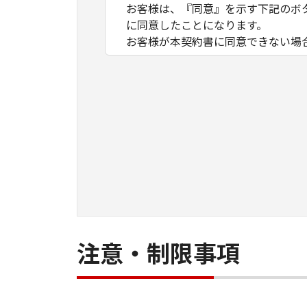
お客様は、『同意』を示す下記のボ
に同意したことになります。
お客様が本契約書に同意できない場
１．許諾
(1) キヤノンは、お客様が「キヤ
数のコンピューター（以下「指定機
ア」をコンピューターの記憶媒体上
は実行することのいずれも含むもの
ネットワークを通じて接続されたコ
できますが、かかるコンピューター
条件とします。
(2) お客様は、上記(1)に基づ
ができます。
(3) 上記(1)および(2)に定め
注意・制限事項
わず、本契約書によってお客様に譲
２．制限
(1) お客様は、再使用許諾、譲渡