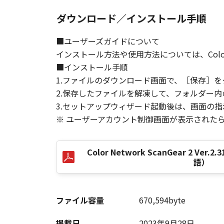
ダウンロード／インストール手順
以 上
■ユーザーズガイドについて
インストール方法や使用方法については、Color N
キヤノン株式会社
■インストール手順
1.ファイルのダウンロード画面で、［保存］
No. I010G020618
2.保存したファイルを解凍して、フォルダー内の
3.セットアップウィザード起動後は、画面の
※ ユーザーアカウント制御画面が表示された
Color Network ScanGear 2 V
語）
ファイル容量
670,594byte
掲載日
2023年9月28日