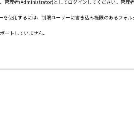
りません。
理者(Administrator)としてログインしてください。
ライバーを使用するには、制限ユーザーに書き込み権限のあるフォルダーに
状のまま』の状態で使用許諾されます。キヤノン、キヤノンのラ
店または販売店のいずれも、「本ソフトウェア」に関して、商
ポートしていません。
ると黙示たるとを問わず一切しないものとします。
ンサー、キヤノンの子会社、キヤノンの関連会社、それらの販売
能から生ずるいかなる損害（逸失利益およびその他の派生的ま
）について、適用法で認められる限り、一切の責任を負わない
子会社、キヤノンの関連会社、それらの販売代理店または販売
ンサー、キヤノンの子会社、キヤノンの関連会社、それらの販売
ウェア」の使用に起因または関連してお客様と第三者との間に
意』を示す下記のボタンをクリックした時点、または「本ソフト
了されるまで有効に存続します。
」およびその複製物のすべてを廃棄および消去することにより、