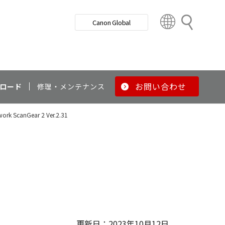
検
Canon Global
索
C
o
u
n
t
r
お問い合わせ
ロード
修理・メンテナンス
y
&
work ScanGear 2 Ver.2.31
R
e
g
i
o
n
更新日：2023年10月12日