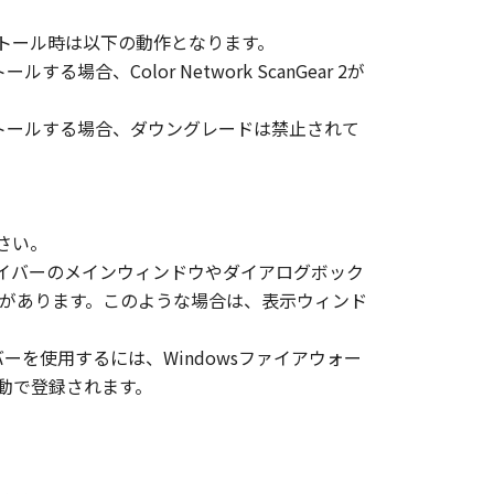
め、インストール時は以下の動作となります。
、その他リバースエンジニアリング等
ルする場合、Color Network ScanGear 2が
r 2をインストールする場合、ダウングレードは禁止されて
変更し、除去しもしくは削除してはな
ださい。
ンサーに帰属します。
ドライバーのメインウィンドウやダイアログボック
があります。このような場合は、表示ウィンド
ェア」の全部または一部を、直接また
イバーを使用するには、Windowsファイアウォー
自動で登録されます。
イセンサーは、お客様による「本ソフ
あるいはサポートを行うことについ