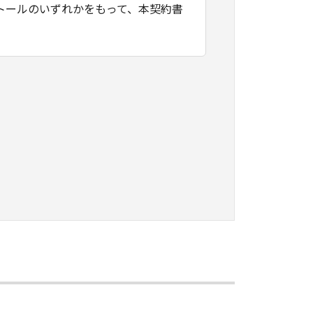
トールのいずれかをもって、本契約書
たはネットワークを通じ接続される複
契約書においては、「本ソフトウェ
すること、アクセスすること、もしく
ます。お客様は、また「指定機器」に
本ソフトウェア」を使用させることが
、その履行に関し全責任を負うことを
本ソフトウェア」を１部、複製すること
知的財産権も、明示たると黙示たるとを問
に「本ソフトウェア」を使用させるこ