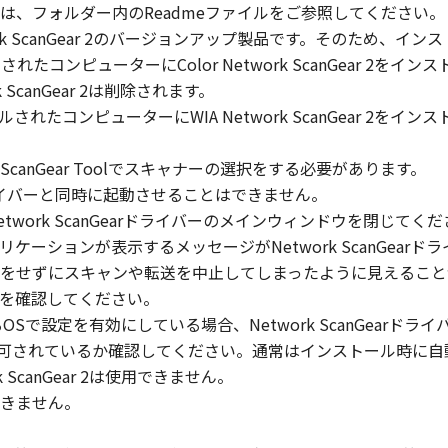
は、フォルダー内のReadmeファイルをご参照してください。
IA Network ScanGear 2のバージョンアップ製品です。そのた
」の全部または一部を修正、改変、逆コンパイル、逆アセンブル
ルされたコンピューターにColor Network ScanGear 2をインストー
にこのような行為をさせてはなりません。
ScanGear 2は削除されます。
がインストールされたコンピューターにWIA Network ScanGea
まれるキヤノンまたはキヤノンのライセンサーの著作権表示を
anGear Toolでスキャナーの選択をする必要があります。
nGearドライバーと同時に起動させることはできません。
work ScanGearドライバーのメインウィンドウを閉じてく
び所有権は、その内容によりキヤノンまたはキヤノンのライセ
ーションが表示するメッセージがNetwork ScanGear
をせずにスキャンや転送を中止してしまったように見えること
を確認してください。
る外国政府より必要な許可等を得ることなしに、「本ソフトウ
Sで設定を有効にしている場合、Network ScanGearドラ
の通信が許可されているか確認してください。通常はインストール時に
 ScanGear 2は使用できません。
きません。
会社、それらの販売代理店および販売店、並びにキヤノンのラ
および「本ソフトウェア」に対してアップデート、バグの修正