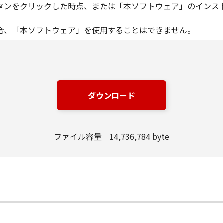
タンをクリックした時点、または「本ソフトウェア」のインス
合、「本ソフトウェア」を使用することはできません。
ノン製品」を利用する目的のために、「キヤノン製品」に直接ま
器」と言います。）において、「本ソフトウェア」を使用（本
にインストールすること、またはコンピューターにおいて表示
ダウンロード
とします。）するための非独占的権利をお客様に対して許諾し
ンピューター上で、かかるコンピューターの使用者に対して「
の使用者に本契約書上の義務および条件を遵守させるとともに
ファイル容量 14,736,784 byte
いて「本ソフトウェア」を使用するためのバックアップとして、「
る場合を除き、キヤノンまたはキヤノンのライセンサーのいかなる
渡あるいは許諾されるものではありません。
、販売、頒布、リースもしくは貸与その他の方法により、第三者