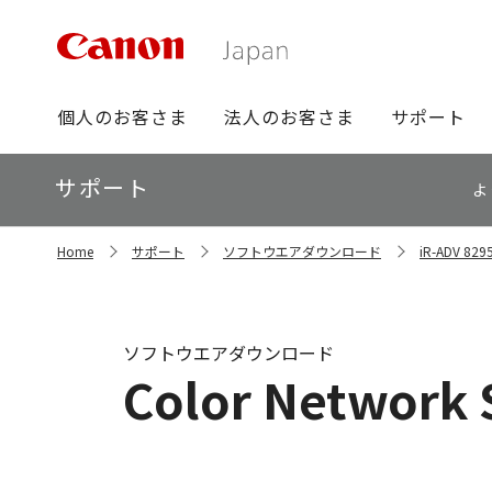
グ
個人のお客さま
法人のお客さま
サポート
ロ
ー
ロ
サポート
バ
よ
ー
ル
カ
ナ
サ
ル
Home
サポート
ソフトウエアダウンロード
iR-ADV 
イ
ビ
ナ
ト
ビ
内
の
現
ソフトウエアダウンロード
在
Color Network 
位
置