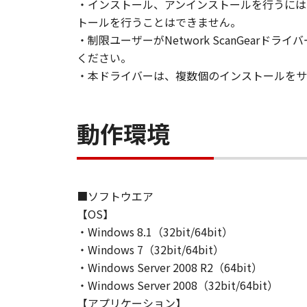
て、いかなる責任も負うものではあ
・インストール、アンインストールを行うには、管
トールを行うことはできません。
７．保証の否認・免責
・制限ユーザーがNetwork ScanGearド
(1) 「本ソフトウェア」は、『現
ください。
ノンの関連会社、それらの販売代理
・本ドライバーは、複数個のインストールをサ
証を含め、いかなる保証も、明示た
(2) キヤノン、キヤノンのライセ
ソフトウェア」の使用または使用不
動作環境
定されない全ての損害を言います。
ヤノンのライセンサー、キヤノンの
されていた場合でも同様です。
(3) キヤノン、キヤノンのライセ
■ソフトウエア
ソフトウェア」、または「本ソフト
【OS】
責任を負わないものとします。
・Windows 8.1（32bit/64bit）
・Windows 7（32bit/64bit）
８．契約期間
(1) 本契約書は、お客様が、『同
・Windows Server 2008 R2（64bit）
効し、下記(2)または(3)により終
・Windows Server 2008（32bit/64bit）
(2) お客様は、「本ソフトウェア
【アプリケーション】