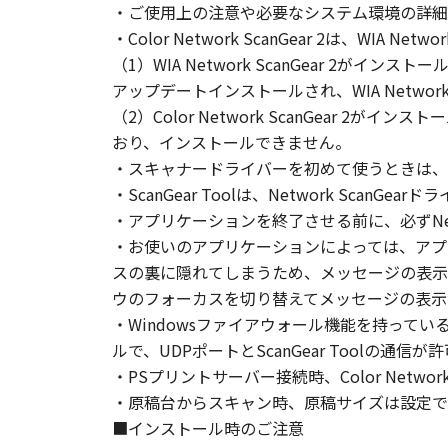
・ご使用上の注意や必要なシステム環境の詳細
とはできません。
・Color Network ScanGear 2は、W
(2) お客様は、「本ソフトウェア
（1）WIA Network ScanGear 2がインストー
することはできません。また第三者
アップデートインストールされ、WIA Network 
（2）Color Network ScanGear 2
３．著作権表示
お客様は、「本ソフトウェア」に含
おり、インストールできません。
りません。
・スキャナードライバーを初めて使うときは、Sc
・ScanGear Toolは、Network Sca
４．所有権
・アプリケーションを終了させる前に、必ずNet
「本ソフトウェア」に係る権原およ
・お使いのアプリケーションによっては、アプリケ
スの裏に隠れてしまうため、メッセージの表示
５．輸出
ウのフォーカスを切り替えてメッセージの表示
お客様は、日本国政府または関連す
・Windowsファイアウォール機能を持っているO
は間接に輸出してはなりません。
ルで、UDPポートとScanGear Tool
・PSプリントサーバー接続時、Color Network
６．サポートおよびアップデート
・原稿台からスキャン時、原稿サイズは設定で
キヤノン、キヤノンの子会社、関係
■インストール時のご注意
トウェア」の使用を支援すること、