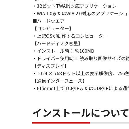
す。
・32ビットTWAIN対応アプリケーション
(3) お客様が本契約書のいずれか
・WIA 1.0またはWIA 2.0対応のアプリケーショ
(4) お客様は、上記(3)によっ
■ハードウエア
るものとします。
【コンピューター】
(5）上記にかかわらず、本契約書第
・上記OSが動作するコンピューター
す。
【ハードディスク容量】
・インストール時： 約100MB
９．U.S. GOVERNMENT RESTRICTE
・ドライバー使用時： 読み取り画像サイズの約
“米国政府エンドユーザー”とは、
【ディスプレイ】
が適用されます：The SOFTWARE is a "comme
"commercial computer software" an
・1024 × 768ドット以上の表示解像度、2
(Sept 1995). Consistent with 48 C.F
【通信インターフェース】
Users shall acquire the SOFTWARE w
・Ethernet上でTCP/IPまたはUDP/IP
chome, Ohta-ku, Tokyo 146-8501, 
本条項中で使用される"the SOF
インストールについ
10．分離可能性
本契約書のいずれかの条項またはそ
します。