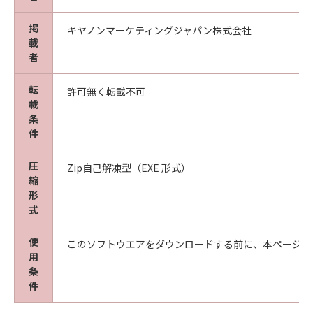
掲
キヤノンマーケティングジャパン株式会社
載
者
転
許可無く転載不可
載
条
件
圧
Zip自己解凍型（EXE 形式）
縮
形
式
使
このソフトウエアをダウンロードする前に、本ページ冒
用
条
件