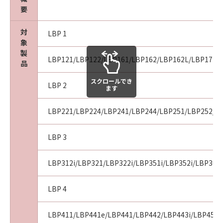
９．契約期間
要
(1) 本契約書は、お客様が、『同意』を示す下
記のボタンをクリックした時点、または「本ソ
対
LBP 1
象
フトウェア」を使用した時点で発効し、下記(2)
製
または(3)により終了されるまで有効に存続しま
LBP121/LBP122/LBP161/LBP162/LBP162L/LBP171/L
品
す。
(2) お客様は、「本ソフトウェア」およびその
スクロールでき
LBP 2
ます
複製物のすべてを廃棄および消去することによ
り、本契約書を終了させることができます。
LBP221/LBP224/LBP241/LBP244/LBP251/LBP252/LB
(3) お客様が本契約書のいずれかの条項に違反
した場合、本契約書は直ちに終了します。
LBP 3
(4) お客様は、上記(3)によって本契約書が終了
した場合、速やかに、「本ソフトウェア」およ
びその複製物のすべてを廃棄または消去するも
LBP312i/LBP321/LBP322i/LBP351i/LBP352i/LBP36
のとします。
(5) 上記にかかわらず、本契約書第2条、第4条
LBP 4
から第7条まで、第8条第4項および第10条の規
定は、本契約書の終了後も効力を有します。
LBP411/LBP441e/LBP441/LBP442/LBP443i/LBP451/