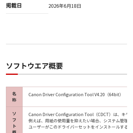
ン、キヤノンの子会社、キヤノンの関連会社、
掲載日
2026年6月18日
それらの販売代理店または販売店がかかる損害
の可能性について知らされていた場合でも同様
です。
(3) キヤノン、キヤノンの子会社、キヤノンの関
連会社、それらの販売代理店または販売店のい
ずれも、「本ソフトウェア」、または「本ソフ
トウェア」の使用に起因または関連してお客様
と第三者との間に生じたいかなる紛争について
ソフトウエア概要
も、一切責任を負わないものとします。
８. ご承諾
お客様は、「本ソフトウェア」を使用して初期
名
Canon Driver Configuration Tool V4.20（64bit）
設定が変更された「キヤノン製品」用のドライ
称
バーソフトウェアプログラムをインストールす
る際にオペレーティングシステムとの互換性に
ソ
Canon Driver Configuration To
関する警告ウィンドウが表示されることを承諾
フ
例えば、用紙の使用量を抑えたい場合、システム管理者
するものとします。
ト
ユーザーがこのドライバーセットをインストールすると
概