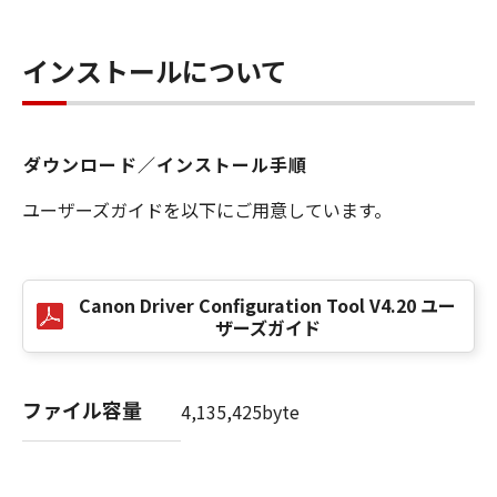
任も負うものではありません。
７．保証の否認・免責
インストールについて
(1) 「本ソフトウェア」は、『現状のまま』の
状態で使用許諾されます。キヤノン、キヤノン
の子会社、キヤノンの関連会社、それらの販売
代理店または販売店のいずれも、「本ソフトウ
ダウンロード／インストール手順
ェア」に関して、商品性および特定の目的への
ユーザーズガイドを以下にご用意しています。
適合性の保証を含め、いかなる保証も、明示た
ると黙示たるとを問わず一切しないものとしま
す。
(2) キヤノン、キヤノンの子会社、キヤノンの関
Canon Driver Configuration Tool V4.20 ユー
連会社、それらの販売代理店または販売店のい
ザーズガイド
ずれも、「本ソフトウェア」の使用または使用
不能から生ずるいかなる損害（逸失利益および
その他の派生的または付随的な損害を含むがこ
ファイル容量
4,135,425byte
れらに限定されない全ての損害を言います。）
について、適用法で認められる限り、一切の責
任を負わないものとします。たとえ、キヤノ