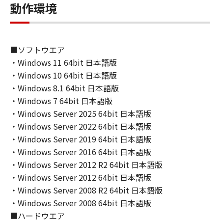
諾されるものではありません。
動作環境
２．制限
(1) お客様は、再使用許諾、譲渡、販売、頒
■ソフトウエア
布、リースもしくは貸与その他の方法により、
・Windows 11 64bit 日本語版
第三者に「本ソフトウェア」を使用させること
・Windows 10 64bit 日本語版
はできません。
(2) お客様は、「本ソフトウェア」の全部また
・Windows 8.1 64bit 日本語版
は一部を修正、改変、逆コンパイル、逆アセン
・Windows 7 64bit 日本語版
ブル、その他リバースエンジニアリング等する
・Windows Server 2025 64bit 日本語版
ことはできません。また第三者にこのような行
・Windows Server 2022 64bit 日本語版
為をさせてはなりません。
・Windows Server 2019 64bit 日本語版
・Windows Server 2016 64bit 日本語版
３．著作権表示
・Windows Server 2012 R2 64bit 日本語版
お客様は、「本ソフトウェア」に含まれるキヤ
・Windows Server 2012 64bit 日本語版
ノンまたはキヤノンのライセンサーの著作権表
・Windows Server 2008 R2 64bit 日本語版
示を変更し、除去しもしくは削除してはなりま
・Windows Server 2008 64bit 日本語版
せん。
■ハードウエア