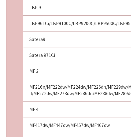
本条項中で使用される"the SOFTWARE"とは、
LBP 9
本契約書中で定義される「本ソフトウェア」を
意味し、指し示すものとします。
LBP961Ci/LBP9100C/LBP9200C/LBP9500C/LBP9510C
11．分離可能性
本契約書のいずれかの条項またはその一部が法
Satera9
律により無効であると決定された場合でも、そ
の他の条項は完全に有効に存続するものとしま
Satera 971Ci
す。
MF 2
以 上
MF216n/MF222dw/MF224dw/MF226dn/MF229dw/MF23
II/MF272dw/MF273dw/MF286dn/MF288dw/MF289dw
キヤノン株式会社
MF 4
No.021110
MF417dw/MF447dw/MF457dw/MF467dw