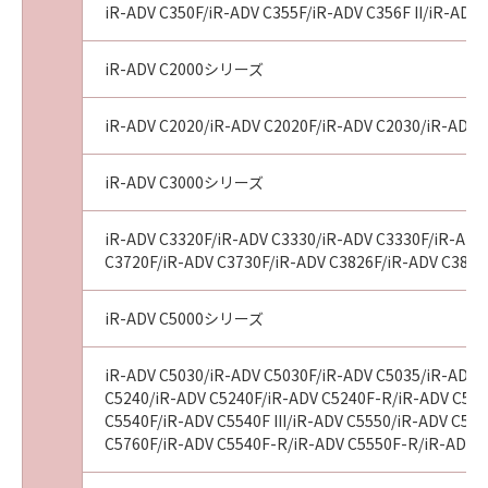
iR-ADV C350F/iR-ADV C355F/iR-ADV C356F II/iR-ADV 
iR-ADV C2000シリーズ
iR-ADV C2020/iR-ADV C2020F/iR-ADV C2030/iR-ADV 
iR-ADV C3000シリーズ
iR-ADV C3320F/iR-ADV C3330/iR-ADV C3330F/iR-ADV 
C3720F/iR-ADV C3730F/iR-ADV C3826F/iR-ADV C3826
iR-ADV C5000シリーズ
iR-ADV C5030/iR-ADV C5030F/iR-ADV C5035/iR-ADV 
C5240/iR-ADV C5240F/iR-ADV C5240F-R/iR-ADV C525
C5540F/iR-ADV C5540F III/iR-ADV C5550/iR-ADV C555
C5760F/iR-ADV C5540F-R/iR-ADV C5550F-R/iR-ADV C