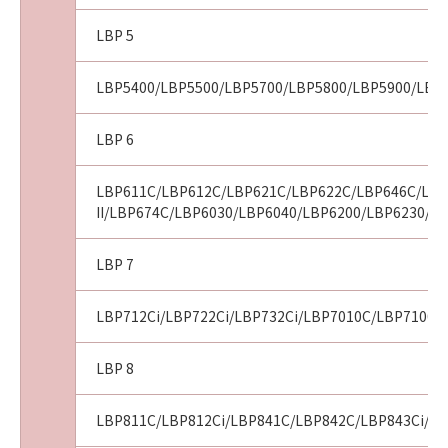
10．U.S. GOVERNMENT RESTRICTED RIGHTS
LBP 5
NOTICE
“米国政府エンドユーザー”とは、米国政府の機
LBP5400/LBP5500/LBP5700/LBP5800/LBP5900/LBP
関また団体を意味します。もしお客様が米国政
府エンドユーザーである場合、以下の規定が適
LBP 6
用されます：The SOFTWARE is a "commercial
item," as that term is defined at 48 C.F.R.
2.101 (Oct 1995), consisting of "commercial
LBP611C/LBP612C/LBP621C/LBP622C/LBP646C/LBP
II/LBP674C/LBP6030/LBP6040/LBP6200/LBP6230/L
computer software" and "commercial
computer software documentation," as such
terms are used in 48 C.F.R. 12.212 (Sept 1995).
LBP 7
Consistent with 48 C.F.R. 12.212 and 48 C.F.R.
227.7202-1 through 227.7202-4 (June 1995),
LBP712Ci/LBP722Ci/LBP732Ci/LBP7010C/LBP7100
all U.S. Government End Users shall acquire
the SOFTWARE with only those rights set
LBP 8
forth herein. Manufacturer is Canon Inc./30-2,
Shimomaruko 3-chome, Ohta-ku, Tokyo 146-
LBP811C/LBP812Ci/LBP841C/LBP842C/LBP843Ci/LB
8501, Japan.