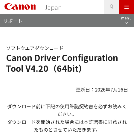
検
このページの本文へ
メ
索
ロ
ニ
menu
サポート
ー
ュ
カ
ー
ル
ナ
ソフトウエアダウンロード
ビ
Canon Driver Configuration
Tool V4.20（64bit）
更新日：2026年7月16日
ダウンロード前に下記の使用許諾契約書を必ずお読みく
ださい。
ダウンロードを開始された場合には本許諾書に同意され
たものとさせていただきます。