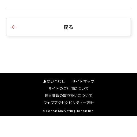
示を改善しました。
4.Business IJ LIPSLX Printer Driver Ver.1.00以降
に対応しました。
戻る
5.Windows Server 2019に対応しました。
6.Windows Vista/ Windows 8を非サポートとしま
した。
■V4.03からV4.04への変更点
1.Webヘルプ対応版のドライバーに対応しました。
2.32Bitおよび64Bitドライバーの同時カスタマイ
お問い合わせ
サイトマップ
ズに対応しました。
サイトのご利用について
3.Generic Plus LIPSLX Printer Driver Ver.1.00以降
個人情報の取り扱いについて
に対応しました。
ウェブアクセシビリティ―方針
4.Generic Plus LIPS4 Printer Driver Ver.1.00以降
©Canon Marketing Japan Inc.
に対応しました。
5.Generic Plus PS3 Printer Driver Ver.1.00以降に
対応しました。