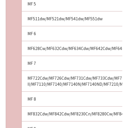
MF 5
MF511dw/MF521dw/MF541dw/MF551dw
MF 6
MF628Cw/MF632Cdw/MF634Cdw/MF642Cdw/MF644C
MF 7
MF722Cdw/MF726Cdw/MF731Cdw/MF733Cdw/MF735C
II/MF7110/MF7140/MF7140N/MF7140ND/MF7210/MF
MF 8
MF832Cdw/MF842Cdw/MF8230Cn/MF8280Cw/MF8450