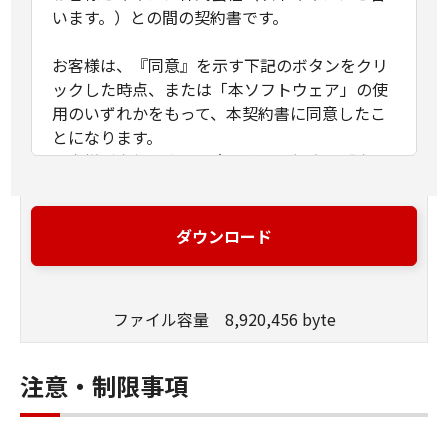
います。）との間の契約書です。
お客様は、『同意』を示す下記のボタンをクリ
ックした時点、または「本ソフトウェア」の使
用のいずれかをもって、本契約書に同意したこ
とになります。
お客様が本契約書に同意できない場合、「本ソ
フトウェア」を使用することはできません。
１．許諾
ダウンロード
(1) キヤノンは、お客様が「キヤノン製品」用の
ドライバーソフトウェアプログラムの初期設定
を変更する目的のために、「キヤノン製品」に
ファイル容量 8,920,456 byte
直接またはネットワークを通じ接続される複数
のコンピューター（以下「指定機器」と言いま
す。）において、「本ソフトウェア」を使用
注意・制限事項
（本契約書においては、「本ソフトウェア」を
コンピューターの記憶媒体上にインストールす