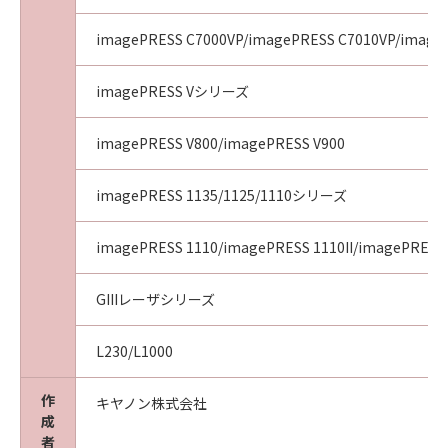
imagePRESS C7000VP/imagePRESS C7010VP/image
imagePRESS Vシリーズ
imagePRESS V800/imagePRESS V900
imagePRESS 1135/1125/1110シリーズ
imagePRESS 1110/imagePRESS 1110II/imagePRESS 
GIIIレーザシリーズ
L230/L1000
作
キヤノン株式会社
成
者