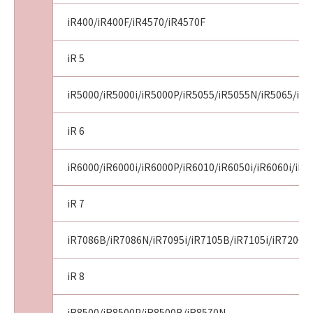
iR400/iR400F/iR4570/iR4570F
iR 5
iR5000/iR5000i/iR5000P/iR5055/iR5055N/iR5065/iR5
iR 6
iR6000/iR6000i/iR6000P/iR6010/iR6050i/iR6060i/iR
iR 7
iR7086B/iR7086N/iR7095i/iR7105B/iR7105i/iR7200/
iR 8
iR8500/iR8500P/iR8500B/iR8570N