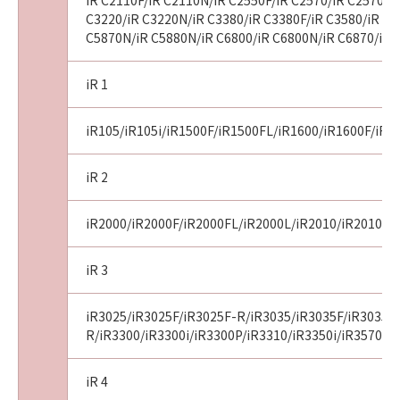
iR C2110F/iR C2110N/iR C2550F/iR C2570/iR C2570F/
C3220/iR C3220N/iR C3380/iR C3380F/iR C3580/iR C3
C5870N/iR C5880N/iR C6800/iR C6800N/iR C6870/iR 
iR 1
iR105/iR105i/iR1500F/iR1500FL/iR1600/iR1600F/iR1
iR 2
iR2000/iR2000F/iR2000FL/iR2000L/iR2010/iR2010F/i
iR 3
iR3025/iR3025F/iR3025F-R/iR3035/iR3035F/iR3035F
R/iR3300/iR3300i/iR3300P/iR3310/iR3350i/iR3570/i
iR 4