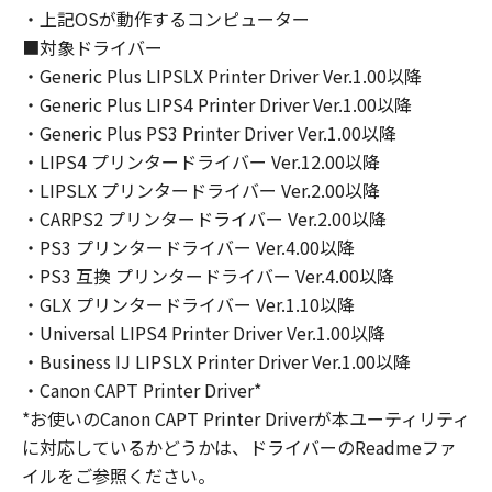
・上記OSが動作するコンピューター
４．所有権
「本ソフトウェア」に係る権原および所有権
■対象ドライバー
は、その内容によりキヤノンまたはキヤノンの
・Generic Plus LIPSLX Printer Driver Ver.1.00以降
ライセンサーに帰属します。
・Generic Plus LIPS4 Printer Driver Ver.1.00以降
・Generic Plus PS3 Printer Driver Ver.1.00以降
５．輸出
・LIPS4 プリンタードライバー Ver.12.00以降
お客様は、日本国政府または関連する外国政府
・LIPSLX プリンタードライバー Ver.2.00以降
より必要な許可等を得ることなしに、「本ソフ
・CARPS2 プリンタードライバー Ver.2.00以降
トウェア」の全部または一部を、直接または間
・PS3 プリンタードライバー Ver.4.00以降
接に輸出してはなりません。
・PS3 互換 プリンタードライバー Ver.4.00以降
・GLX プリンタードライバー Ver.1.10以降
６．サポートおよびアップデート
・Universal LIPS4 Printer Driver Ver.1.00以降
キヤノン、キヤノンの子会社、関係会社、それ
・Business IJ LIPSLX Printer Driver Ver.1.00以降
らの販売代理店および販売店、並びにキヤノン
のライセンサーは、お客様による許諾ソフトウ
・Canon CAPT Printer Driver*
ェアの使用を支援すること、および許諾ソフト
*お使いのCanon CAPT Printer Driverが本ユーティリティ
ウェアに対してアップデート、バグの修正ある
に対応しているかどうかは、ドライバーのReadmeファ
いはサポートを行うことについて、いかなる責
イルをご参照ください。