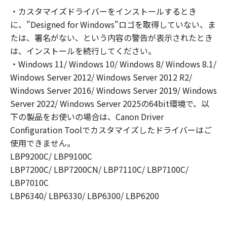
ること、またはコンピューターにおいて表示す
・カスタマイズドライバーをインストールするとき
ること、アクセスすること、もしくは実行する
に、"Designed for Windows"ロゴを取得していない、ま
ことのいずれも含むものとします。）するため
の非独占的権利をお客様に対して許諾します。
たは、署名がない、という内容の警告が表示されたとき
お客様は、また「指定機器」にネットワークを
は、インストールを続行してください。
通じて接続されたコンピューター上で、かかる
・Windows 11/ Windows 10/ Windows 8/ Windows 8.1/
コンピューターの使用者に対して「本ソフトウ
Windows Server 2012/ Windows Server 2012 R2/
ェア」を使用させることができますが、かかる
Windows Server 2016/ Windows Server 2019/ Windows
コンピューターの使用者に本契約書上の義務お
Server 2022/ Windows Server 2025の64bit環境で、以
よび条件を遵守させるとともに、その履行に関
下の製品をお使いの場合は、Canon Driver
し全責任を負うことを条件とします。
Configuration Toolでカスタマイズしたドライバーはご
(2) お客様は、上記(1)に基づいて「本ソフトウ
使用できません。
ェア」を使用するためのバックアップとして、
LBP9200C/ LBP9100C
「本ソフトウェア」を１部、複製することがで
LBP7200C/ LBP7200CN/ LBP7110C/ LBP7100C/
きます。
LBP7010C
(3) 上記(1)および(2)に定める場合を除き、キヤ
ノンまたはキヤノンのライセンサーのいかなる
LBP6340/ LBP6330/ LBP6300/ LBP6200
知的財産権も、明示たると黙示たるとを問わ
ず、本契約書によってお客様に譲渡あるいは許