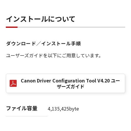
任も負うものではありません。
７．保証の否認・免責
インストールについて
(1) 「本ソフトウェア」は、『現状のまま』の
状態で使用許諾されます。キヤノン、キヤノン
の子会社、キヤノンの関連会社、それらの販売
代理店または販売店のいずれも、「本ソフトウ
ダウンロード／インストール手順
ェア」に関して、商品性および特定の目的への
ユーザーズガイドを以下にご用意しています。
適合性の保証を含め、いかなる保証も、明示た
ると黙示たるとを問わず一切しないものとしま
す。
(2) キヤノン、キヤノンの子会社、キヤノンの関
Canon Driver Configuration Tool V4.20 ユー
連会社、それらの販売代理店または販売店のい
ザーズガイド
ずれも、「本ソフトウェア」の使用または使用
不能から生ずるいかなる損害（逸失利益および
その他の派生的または付随的な損害を含むがこ
ファイル容量
4,135,425byte
れらに限定されない全ての損害を言います。）
について、適用法で認められる限り、一切の責
任を負わないものとします。たとえ、キヤノ