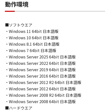
諾されるものではありません。
動作環境
２．制限
(1) お客様は、再使用許諾、譲渡、販売、頒
■ソフトウエア
布、リースもしくは貸与その他の方法により、
・Windows 11 64bit 日本語版
第三者に「本ソフトウェア」を使用させること
・Windows 10 64bit 日本語版
はできません。
(2) お客様は、「本ソフトウェア」の全部また
・Windows 8.1 64bit 日本語版
は一部を修正、改変、逆コンパイル、逆アセン
・Windows 7 64bit 日本語版
ブル、その他リバースエンジニアリング等する
・Windows Server 2025 64bit 日本語版
ことはできません。また第三者にこのような行
・Windows Server 2022 64bit 日本語版
為をさせてはなりません。
・Windows Server 2019 64bit 日本語版
・Windows Server 2016 64bit 日本語版
３．著作権表示
・Windows Server 2012 R2 64bit 日本語版
お客様は、「本ソフトウェア」に含まれるキヤ
・Windows Server 2012 64bit 日本語版
ノンまたはキヤノンのライセンサーの著作権表
・Windows Server 2008 R2 64bit 日本語版
示を変更し、除去しもしくは削除してはなりま
・Windows Server 2008 64bit 日本語版
せん。
■ハードウエア