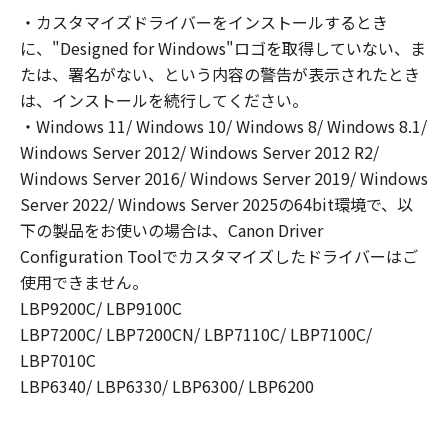
ること、またはコンピューターにおいて表示す
・カスタマイズドライバーをインストールするとき
ること、アクセスすること、もしくは実行する
に、"Designed for Windows"ロゴを取得していない、ま
ことのいずれも含むものとします。）するため
の非独占的権利をお客様に対して許諾します。
たは、署名がない、という内容の警告が表示されたとき
お客様は、また「指定機器」にネットワークを
は、インストールを続行してください。
通じて接続されたコンピューター上で、かかる
・Windows 11/ Windows 10/ Windows 8/ Windows 8.1/
コンピューターの使用者に対して「本ソフトウ
Windows Server 2012/ Windows Server 2012 R2/
ェア」を使用させることができますが、かかる
Windows Server 2016/ Windows Server 2019/ Windows
コンピューターの使用者に本契約書上の義務お
Server 2022/ Windows Server 2025の64bit環境で、以
よび条件を遵守させるとともに、その履行に関
下の製品をお使いの場合は、Canon Driver
し全責任を負うことを条件とします。
Configuration Toolでカスタマイズしたドライバーはご
(2) お客様は、上記(1)に基づいて「本ソフトウ
使用できません。
ェア」を使用するためのバックアップとして、
LBP9200C/ LBP9100C
「本ソフトウェア」を１部、複製することがで
LBP7200C/ LBP7200CN/ LBP7110C/ LBP7100C/
きます。
LBP7010C
(3) 上記(1)および(2)に定める場合を除き、キヤ
ノンまたはキヤノンのライセンサーのいかなる
LBP6340/ LBP6330/ LBP6300/ LBP6200
知的財産権も、明示たると黙示たるとを問わ
ず、本契約書によってお客様に譲渡あるいは許