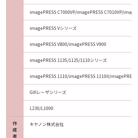
imagePRESS C7000VP/imagePRESS C7010VP/image
imagePRESS Vシリーズ
imagePRESS V800/imagePRESS V900
imagePRESS 1135/1125/1110シリーズ
imagePRESS 1110/imagePRESS 1110II/imagePRESS 
GIIIレーザシリーズ
L230/L1000
作
キヤノン株式会社
成
者