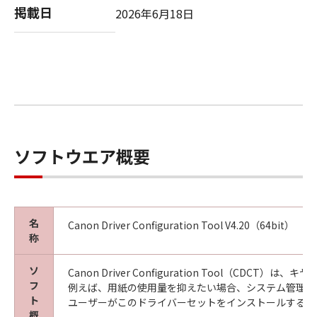
ン、キヤノンの子会社、キヤノンの関連会社、
掲載日
2026年6月18日
それらの販売代理店または販売店がかかる損害
の可能性について知らされていた場合でも同様
です。
(3) キヤノン、キヤノンの子会社、キヤノンの関
連会社、それらの販売代理店または販売店のい
ずれも、「本ソフトウェア」、または「本ソフ
トウェア」の使用に起因または関連してお客様
と第三者との間に生じたいかなる紛争について
ソフトウエア概要
も、一切責任を負わないものとします。
８. ご承諾
お客様は、「本ソフトウェア」を使用して初期
名
Canon Driver Configuration Tool V4.20（64bit）
設定が変更された「キヤノン製品」用のドライ
称
バーソフトウェアプログラムをインストールす
る際にオペレーティングシステムとの互換性に
ソ
Canon Driver Configuration To
関する警告ウィンドウが表示されることを承諾
フ
例えば、用紙の使用量を抑えたい場合、システム管理者
するものとします。
ト
ユーザーがこのドライバーセットをインストールすると
概