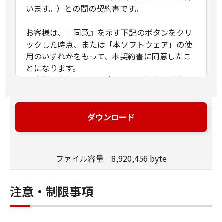
います。）との間の契約書です。
お客様は、『同意』を示す下記のボタンをクリ
ックした時点、または「本ソフトウェア」の使
用のいずれかをもって、本契約書に同意したこ
とになります。
お客様が本契約書に同意できない場合、「本ソ
フトウェア」を使用することはできません。
１．許諾
ダウンロード
(1) キヤノンは、お客様が「キヤノン製品」用の
ドライバーソフトウェアプログラムの初期設定
を変更する目的のために、「キヤノン製品」に
ファイル容量 8,920,456 byte
直接またはネットワークを通じ接続される複数
のコンピューター（以下「指定機器」と言いま
す。）において、「本ソフトウェア」を使用
注意・制限事項
（本契約書においては、「本ソフトウェア」を
コンピューターの記憶媒体上にインストールす