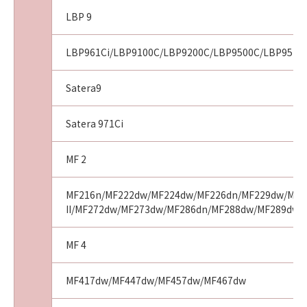
本条項中で使用される"the SOFTWARE"とは、
LBP 9
本契約書中で定義される「本ソフトウェア」を
意味し、指し示すものとします。
LBP961Ci/LBP9100C/LBP9200C/LBP9500C/LBP9510C
11．分離可能性
本契約書のいずれかの条項またはその一部が法
Satera9
律により無効であると決定された場合でも、そ
の他の条項は完全に有効に存続するものとしま
Satera 971Ci
す。
MF 2
以 上
MF216n/MF222dw/MF224dw/MF226dn/MF229dw/MF23
II/MF272dw/MF273dw/MF286dn/MF288dw/MF289dw
キヤノン株式会社
MF 4
No.021110
MF417dw/MF447dw/MF457dw/MF467dw