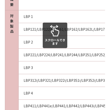
９．契約期間
要
(1) 本契約書は、お客様が、『同意』を示す下
記のボタンをクリックした時点、または「本ソ
対
LBP 1
象
フトウェア」を使用した時点で発効し、下記(2)
製
または(3)により終了されるまで有効に存続しま
LBP121/LBP122/LBP161/LBP162/LBP162L/LBP171/L
品
す。
(2) お客様は、「本ソフトウェア」およびその
スクロールでき
LBP 2
ます
複製物のすべてを廃棄および消去することによ
り、本契約書を終了させることができます。
LBP221/LBP224/LBP241/LBP244/LBP251/LBP252/LB
(3) お客様が本契約書のいずれかの条項に違反
した場合、本契約書は直ちに終了します。
LBP 3
(4) お客様は、上記(3)によって本契約書が終了
した場合、速やかに、「本ソフトウェア」およ
びその複製物のすべてを廃棄または消去するも
LBP312i/LBP321/LBP322i/LBP351i/LBP352i/LBP36
のとします。
(5) 上記にかかわらず、本契約書第2条、第4条
LBP 4
から第7条まで、第8条第4項および第10条の規
定は、本契約書の終了後も効力を有します。
LBP411/LBP441e/LBP441/LBP442/LBP443i/LBP451/