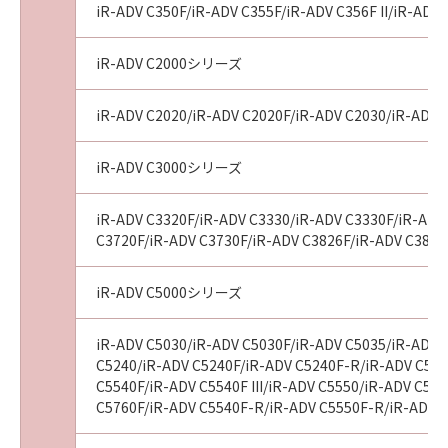
iR-ADV C350F/iR-ADV C355F/iR-ADV C356F II/iR-ADV 
iR-ADV C2000シリーズ
iR-ADV C2020/iR-ADV C2020F/iR-ADV C2030/iR-ADV 
iR-ADV C3000シリーズ
iR-ADV C3320F/iR-ADV C3330/iR-ADV C3330F/iR-ADV 
C3720F/iR-ADV C3730F/iR-ADV C3826F/iR-ADV C3826
iR-ADV C5000シリーズ
iR-ADV C5030/iR-ADV C5030F/iR-ADV C5035/iR-ADV 
C5240/iR-ADV C5240F/iR-ADV C5240F-R/iR-ADV C525
C5540F/iR-ADV C5540F III/iR-ADV C5550/iR-ADV C555
C5760F/iR-ADV C5540F-R/iR-ADV C5550F-R/iR-ADV C