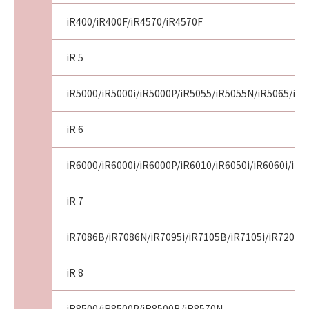
iR400/iR400F/iR4570/iR4570F
iR 5
iR5000/iR5000i/iR5000P/iR5055/iR5055N/iR5065/iR5
iR 6
iR6000/iR6000i/iR6000P/iR6010/iR6050i/iR6060i/iR
iR 7
iR7086B/iR7086N/iR7095i/iR7105B/iR7105i/iR7200/
iR 8
iR8500/iR8500P/iR8500B/iR8570N