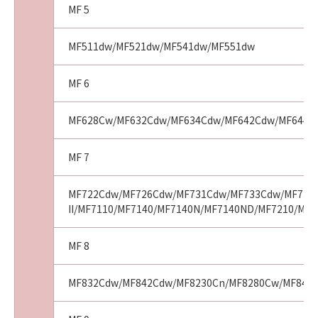
MF 5
MF511dw/MF521dw/MF541dw/MF551dw
MF 6
MF628Cw/MF632Cdw/MF634Cdw/MF642Cdw/MF644C
MF 7
MF722Cdw/MF726Cdw/MF731Cdw/MF733Cdw/MF735C
II/MF7110/MF7140/MF7140N/MF7140ND/MF7210/MF
MF 8
MF832Cdw/MF842Cdw/MF8230Cn/MF8280Cw/MF8450