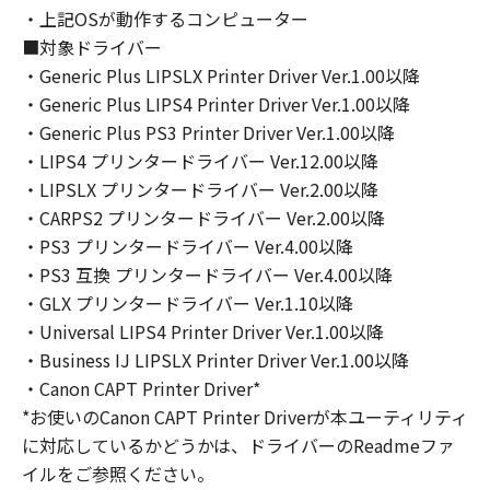
・上記OSが動作するコンピューター
４．所有権
「本ソフトウェア」に係る権原および所有権
■対象ドライバー
は、その内容によりキヤノンまたはキヤノンの
・Generic Plus LIPSLX Printer Driver Ver.1.00以降
ライセンサーに帰属します。
・Generic Plus LIPS4 Printer Driver Ver.1.00以降
・Generic Plus PS3 Printer Driver Ver.1.00以降
５．輸出
・LIPS4 プリンタードライバー Ver.12.00以降
お客様は、日本国政府または関連する外国政府
・LIPSLX プリンタードライバー Ver.2.00以降
より必要な許可等を得ることなしに、「本ソフ
・CARPS2 プリンタードライバー Ver.2.00以降
トウェア」の全部または一部を、直接または間
・PS3 プリンタードライバー Ver.4.00以降
接に輸出してはなりません。
・PS3 互換 プリンタードライバー Ver.4.00以降
・GLX プリンタードライバー Ver.1.10以降
６．サポートおよびアップデート
・Universal LIPS4 Printer Driver Ver.1.00以降
キヤノン、キヤノンの子会社、関係会社、それ
・Business IJ LIPSLX Printer Driver Ver.1.00以降
らの販売代理店および販売店、並びにキヤノン
のライセンサーは、お客様による許諾ソフトウ
・Canon CAPT Printer Driver*
ェアの使用を支援すること、および許諾ソフト
*お使いのCanon CAPT Printer Driverが本ユーティリティ
ウェアに対してアップデート、バグの修正ある
に対応しているかどうかは、ドライバーのReadmeファ
いはサポートを行うことについて、いかなる責
イルをご参照ください。