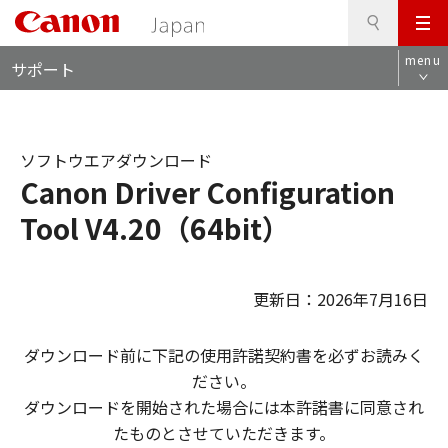
検
このページの本文へ
メ
索
ロ
ニ
menu
サポート
ー
ュ
カ
ー
ル
ナ
ソフトウエアダウンロード
ビ
Canon Driver Configuration
Tool V4.20（64bit）
更新日：2026年7月16日
ダウンロード前に下記の使用許諾契約書を必ずお読みく
ださい。
ダウンロードを開始された場合には本許諾書に同意され
たものとさせていただきます。