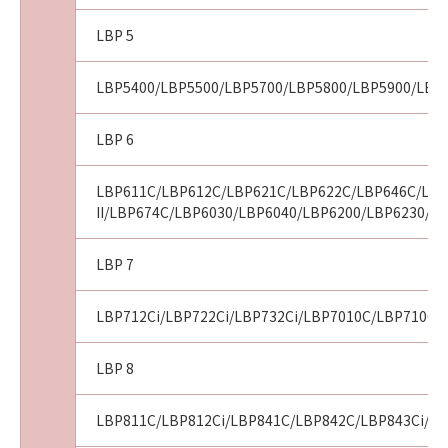
10．U.S. GOVERNMENT RESTRICTED RIGHTS
LBP 5
NOTICE
“米国政府エンドユーザー”とは、米国政府の機
LBP5400/LBP5500/LBP5700/LBP5800/LBP5900/LBP
関また団体を意味します。もしお客様が米国政
府エンドユーザーである場合、以下の規定が適
LBP 6
用されます：The SOFTWARE is a "commercial
item," as that term is defined at 48 C.F.R.
2.101 (Oct 1995), consisting of "commercial
LBP611C/LBP612C/LBP621C/LBP622C/LBP646C/LBP
II/LBP674C/LBP6030/LBP6040/LBP6200/LBP6230/L
computer software" and "commercial
computer software documentation," as such
terms are used in 48 C.F.R. 12.212 (Sept 1995).
LBP 7
Consistent with 48 C.F.R. 12.212 and 48 C.F.R.
227.7202-1 through 227.7202-4 (June 1995),
LBP712Ci/LBP722Ci/LBP732Ci/LBP7010C/LBP7100
all U.S. Government End Users shall acquire
the SOFTWARE with only those rights set
LBP 8
forth herein. Manufacturer is Canon Inc./30-2,
Shimomaruko 3-chome, Ohta-ku, Tokyo 146-
LBP811C/LBP812Ci/LBP841C/LBP842C/LBP843Ci/LB
8501, Japan.