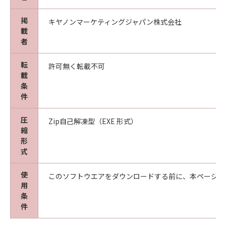
掲
キヤノンマーケティングジャパン株式会社
載
者
転
許可無く転載不可
載
条
件
圧
Zip自己解凍型（EXE 形式）
縮
形
式
使
このソフトウエアをダウンロードする前に、本ページ冒
用
条
件