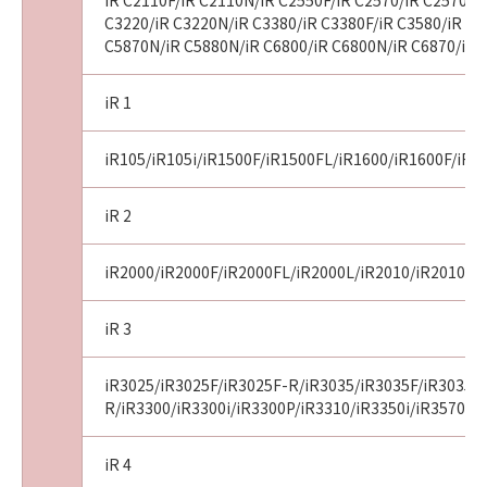
iR C2110F/iR C2110N/iR C2550F/iR C2570/iR C2570F/
C3220/iR C3220N/iR C3380/iR C3380F/iR C3580/iR C3
C5870N/iR C5880N/iR C6800/iR C6800N/iR C6870/iR 
iR 1
iR105/iR105i/iR1500F/iR1500FL/iR1600/iR1600F/iR1
iR 2
iR2000/iR2000F/iR2000FL/iR2000L/iR2010/iR2010F/i
iR 3
iR3025/iR3025F/iR3025F-R/iR3035/iR3035F/iR3035F
R/iR3300/iR3300i/iR3300P/iR3310/iR3350i/iR3570/i
iR 4