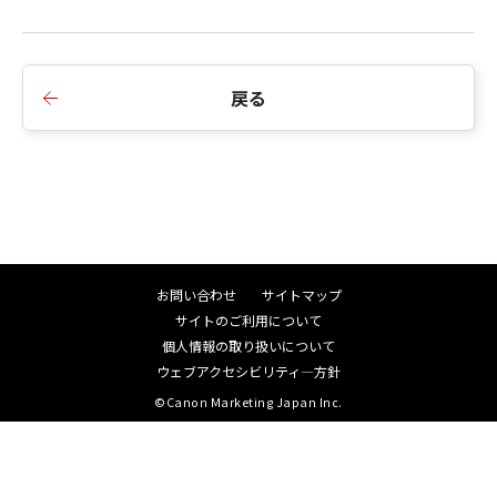
示を改善しました。
4.Business IJ LIPSLX Printer Driver Ver.1.00以降
に対応しました。
戻る
5.Windows Server 2019に対応しました。
6.Windows Vista/ Windows 8を非サポートとしま
した。
■V4.03からV4.04への変更点
1.Webヘルプ対応版のドライバーに対応しました。
2.32Bitおよび64Bitドライバーの同時カスタマイ
お問い合わせ
サイトマップ
ズに対応しました。
サイトのご利用について
3.Generic Plus LIPSLX Printer Driver Ver.1.00以降
個人情報の取り扱いについて
に対応しました。
ウェブアクセシビリティ―方針
4.Generic Plus LIPS4 Printer Driver Ver.1.00以降
©Canon Marketing Japan Inc.
に対応しました。
5.Generic Plus PS3 Printer Driver Ver.1.00以降に
対応しました。