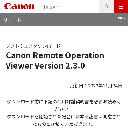
検
このページの本文へ
メ
索
ロ
ニ
menu
サポート
ー
ュ
カ
ー
ル
ナ
ソフトウエアダウンロード
ビ
Canon Remote Operation
Viewer Version 2.3.0
更新日：2022年11月24日
ダウンロード前に下記の使用許諾契約書を必ずお読みく
ださい。
ダウンロードを開始された場合には本許諾書に同意され
たものとさせていただきます。