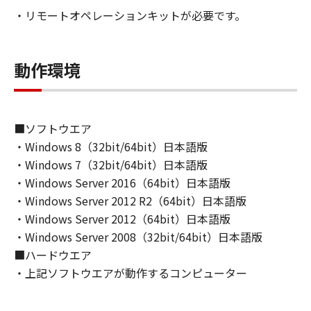
もしくは実行することのいずれも含むものとし
・リモートオペレーションキットが必要です。
ます。）することができます。
(2)お客様は、「許諾ソフトウェア」を、上記
(1)に基づいて使用するためのバックアップ目的
動作環境
で1部複製することができます。
(3)本契約書に明示的に定める場合を除き、キヤ
ノンおよびキヤノンのライセンサーのいかなる
知的財産権も、明示たると黙示たるとを問わ
■ソフトウエア
ず、本契約書によってお客様に譲渡あるいは許
・Windows 8（32bit/64bit）日本語版
諾されるものではありません。
・Windows 7（32bit/64bit）日本語版
・Windows Server 2016（64bit）日本語版
２．制限
・Windows Server 2012 R2（64bit）日本語版
(1)お客様は、再使用許諾、譲渡、販売、頒布、
リースまたは貸与その他の方法により、第三者
・Windows Server 2012（64bit）日本語版
に「許諾ソフトウェア」を使用させることはで
・Windows Server 2008（32bit/64bit）日本語版
きません。
■ハードウエア
(2)お客様は、「許諾ソフトウェア」の全部また
・上記ソフトウエアが動作するコンピューター
は一部を修正、改変、逆アセンブル、逆コンパ
イル、その他リバースエンジニアリング等する