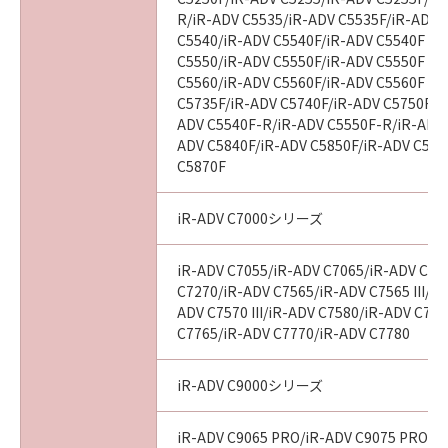
R/iR-ADV C5535/iR-ADV C5535F/iR-ADV C
８．契約期間
C5540/iR-ADV C5540F/iR-ADV C5540F III
(1)本契約書は、お客様が『同意』を示す下記の
C5550/iR-ADV C5550F/iR-ADV C5550F III
ボタンをクリックした時点で発効し、下記(2)ま
C5560/iR-ADV C5560F/iR-ADV C5560F III
たは(3)により終了されるまで有効に存続しま
C5735F/iR-ADV C5740F/iR-ADV C5750F/i
ADV C5540F-R/iR-ADV C5550F-R/iR-ADV 
す。
ADV C5840F/iR-ADV C5850F/iR-ADV C586
(2)お客様は、「許諾ソフトウェア」およびその
C5870F
複製物のすべてをアンインストール、廃棄およ
び消去することにより、本契約書を終了させる
iR-ADV C7000シリーズ
ことができます。
(3)お客様が本契約書のいずれかの条項に違反し
iR-ADV C7055/iR-ADV C7065/iR-ADV C72
た場合、本契約書は直ちに終了します。
C7270/iR-ADV C7565/iR-ADV C7565 III/iR
(4)お客様は、上記(3)による本契約書の終了後
ADV C7570 III/iR-ADV C7580/iR-ADV C7580
直ちに、「許諾ソフトウェア」およびその複製
C7765/iR-ADV C7770/iR-ADV C7780
物のすべてをアンインストール、廃棄および消
去するものとします。
iR-ADV C9000シリーズ
９．U.S. GOVERNMENT RESTRICTED RIGHTS
iR-ADV C9065 PRO/iR-ADV C9075 PRO/i
NOTICE: