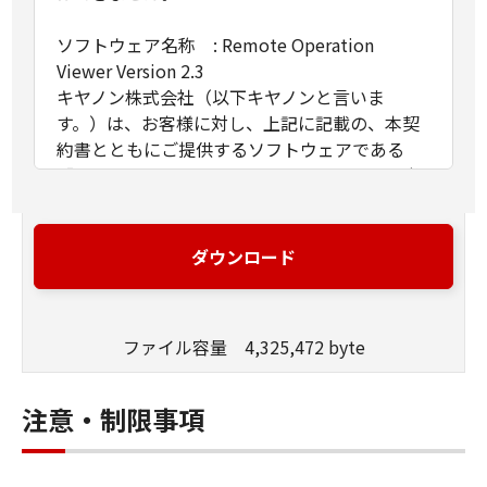
ソフトウェア名称 : Remote Operation
Viewer Version 2.3
キヤノン株式会社（以下キヤノンと言いま
す。）は、お客様に対し、上記に記載の、本契
約書とともにご提供するソフトウェアである
「Remote Operation Viewer Version 2.3」（以
下「許諾ソフトウェア」と言います。）の非独
占的使用権を下記条項に基づき許諾し、お客様
も下記条項にご同意いただくものとします。
ダウンロード
１．許諾
(1)お客様は、「許諾ソフトウェア」を、自らの
ファイル容量 4,325,472 byte
業務処理に必要な範囲において、複数のコンピ
ューターで使用（本契約書においては、「許諾
ソフトウェア」をコンピューターの記憶媒体上
注意・制限事項
にインストールすること、またはコンピュータ
ーにおいて表示すること、アクセスすること、