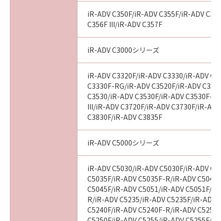
す。
(2)キヤノン、キヤノンのライセンサー、キヤノ
iR-ADV C350F/iR-ADV C355F/iR-ADV C356
ンの子会社、それらの販売代理店および販売店
C356F III/iR-ADV C357F
は、「許諾ソフトウェア」の使用または使用不
能から生ずるいかなる損害（逸失利益およびそ
iR-ADV C3000シリーズ
の他の派生的または付随的な損害を含むがこれ
らに限定されない全ての損害を言います。）に
iR-ADV C3320F/iR-ADV C3330/iR-ADV C3
ついて、適用法で認められる限り、一切の責任
C3330F-RG/iR-ADV C3520F/iR-ADV C3520F
を負わないものとします。たとえ、キヤノン、
C3530/iR-ADV C3530F/iR-ADV C3530F-R
キヤノンのライセンサー、キヤノンの子会社、
III/iR-ADV C3720F/iR-ADV C3730F/iR-AD
C3830F/iR-ADV C3835F
それらの販売代理店および販売店がかかる損害
の可能性について知らされていた場合でも同様
です。
iR-ADV C5000シリーズ
(3)キヤノン、キヤノンのライセンサー、キヤノ
ンの子会社、それらの販売代理店および販売店
iR-ADV C5030/iR-ADV C5030F/iR-ADV C5
は、「許諾ソフトウェア」または「許諾ソフト
C5035F/iR-ADV C5035F-R/iR-ADV C5045/
ウェア」の使用に起因または関連してお客様と
C5045F/iR-ADV C5051/iR-ADV C5051F/iR
R/iR-ADV C5235/iR-ADV C5235F/iR-ADV 
第三者との間に生じたいかなる紛争について
C5240F/iR-ADV C5240F-R/iR-ADV C5250/
も、一切責任を負わないものとします。
C5250F/iR-ADV C5255/iR-ADV C5255F/iR