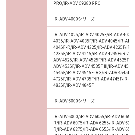
PRO/iR-ADV C9280 PRO
“米国政府エンドユーザー”とは、米国政府の機
関また団体を意味します。もしお客様が米国政
iR-ADV 4000シリーズ
府エンドユーザーである場合、以下の規定が適
用されます：The Software is a “commercial
item,” as that term is defined at 48 C.F.R.
iR-ADV 4025/iR-ADV 4025F/iR-ADV 4025
2.101 (Oct 1995), consisting of “commercial
4035/iR-ADV 4035F/iR-ADV 4045/iR-ADV
4045F-R/iR-ADV 4225/iR-ADV 4225F/iR-
computer software” and “commercial
4235F/iR-ADV 4245/iR-ADV 4245F/iR-ADV
computer software documentation,” as such
ADV 4525/iR-ADV 4525F/iR-ADV 4525F III
terms are used in 48 C.F.R. 12.212 (Sept 1995).
ADV 4535F/iR-ADV 4535F III/iR-ADV 4545
Consistent with 48 C.F.R. 12.212 and 48 C.F.R.
4545F/iR-ADV 4545F-RG/iR-ADV 4545F II
227.7202-1 through 227.7202-4 (June 1995),
4725F/iR-ADV 4735F/iR-ADV 4745F/iR-AD
all U.S. Government End Users shall acquire
4835F/iR-ADV 4845F
the Software with only those rights set forth
herein. Manufacturer is Canon Inc./30-2,
iR-ADV 6000シリーズ
Shimomaruko 3-chome, Ohta-ku, Tokyo 146-
8501, Japan.
iR-ADV 6000/iR-ADV 6055/iR-ADV 6065/i
本条項中で使用される"the SOFTWARE"とは、
R/iR-ADV 6075/iR-ADV 6255/iR-ADV 6265
本契約書中で定義される「本ソフトウェア」を
R/iR-ADV 6275/iR-ADV 6555/iR-ADV 6560