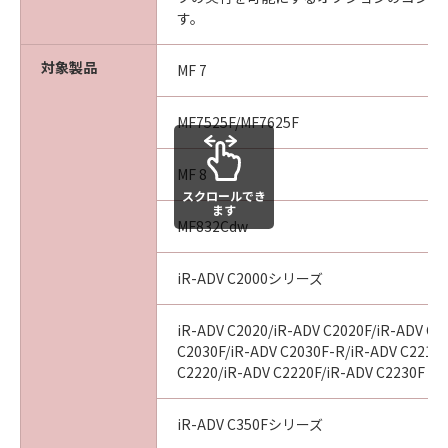
す。
６．サポートおよびアップデート
キヤノン、キヤノンのライセンサー、キヤノン
対象製品
MF 7
の子会社、それらの販売代理店および販売店
は、お客様による「許諾ソフトウェア」の使用
MF7525F/MF7625F
を支援すること、および「許諾ソフトウェア」
に対してアップデート、バグの修正あるいはサ
MF 8
ポートを行うことについて、いかなる責任も負
スクロールでき
うものではありません。
ます
MF832Cdw
７．保証の否認・免責
iR-ADV C2000シリーズ
(1)「許諾ソフトウェア」は、『現状有姿』の状
態で使用許諾されます。キヤノン、キヤノンの
ライセンサー、キヤノンの子会社、それらの販
iR-ADV C2020/iR-ADV C2020F/iR-ADV C2
売代理店および販売店は、「許諾ソフトウェ
C2030F/iR-ADV C2030F-R/iR-ADV C2218F
C2220/iR-ADV C2220F/iR-ADV C2230F
ア」に関して、商品性および特定の目的への適
合性の保証を含め、いかなる保証も、明示たる
と黙示たるとを問わず一切行わないものとしま
iR-ADV C350Fシリーズ