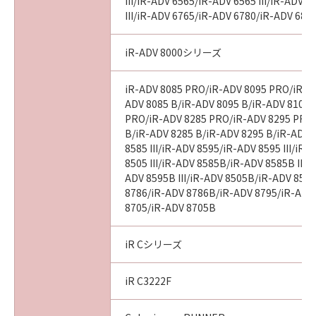
意味し、指し示すものとします。
III/iR-ADV 6565/iR-ADV 6565 III/iR-ADV 
III/iR-ADV 6765/iR-ADV 6780/iR-ADV 686
１０．分離可能性
本契約書のいずれかの条項またはその一部が法
iR-ADV 8000シリーズ
律により無効となった場合でも、本契約書のそ
れ以外の条項は完全に有効に存続するものとし
iR-ADV 8085 PRO/iR-ADV 8095 PRO/iR-A
ます。
ADV 8085 B/iR-ADV 8095 B/iR-ADV 8105 
PRO/iR-ADV 8285 PRO/iR-ADV 8295 PRO
B/iR-ADV 8285 B/iR-ADV 8295 B/iR-ADV 
以上
8585 III/iR-ADV 8595/iR-ADV 8595 III/iR
8505 III/iR-ADV 8585B/iR-ADV 8585B III/
キヤノン株式会社
ADV 8595B III/iR-ADV 8505B/iR-ADV 8505
8786/iR-ADV 8786B/iR-ADV 8795/iR-ADV
I010G017717
8705/iR-ADV 8705B
iR Cシリーズ
iR C3222F