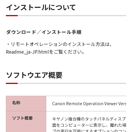
ことはできません。また第三者にこのような行
インストールについて
為をさせてはなりません。
３．著作権表示
お客様は、「許諾ソフトウェア」に含まれるキ
ダウンロード／インストール手順
ヤノンまたはキヤノンのライセンサーの著作権
・リモートオペレーションのインストール方法は、
表示を変更し、除去しもしくは削除してはなり
Readme_ja-JP.htmlをご覧ください。
ません。
４．所有権
ソフトウエア概要
「許諾ソフトウェア」にかかる権原および所有
権は、その内容によりキヤノンまたはキヤノン
のライセンサーに帰属します。
５．輸出
名称
Canon Remote Operation Viewer Version
お客様は、日本国政府または関連する外国政府
より必要な許可等を得ることなしに、「許諾ソ
ソフト概要
キヤノン複合機のタッチパネルディスプレ
フトウェア」の全部または一部を、直接または
面をコンピューターに表示し、離れた場所
間接に輸出してはなりません。
ブの実行を可能にするオプションのコント