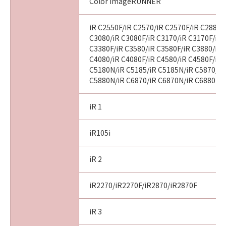
Color imageRUNNER
iR C2550F/iR C2570/iR C2570F/iR C2880/
C3080/iR C3080F/iR C3170/iR C3170F/iR 
C3380F/iR C3580/iR C3580F/iR C3880/iR 
C4080/iR C4080F/iR C4580/iR C4580F/iR 
C5180N/iR C5185/iR C5185N/iR C5870/iR
C5880N/iR C6870/iR C6870N/iR C6880N
iR 1
iR105i
iR 2
iR2270/iR2270F/iR2870/iR2870F
iR 3