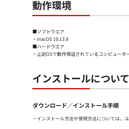
動作環境
る「印刷物」の使用および利用もし
とします。
(2)
お客様は、バックアップの目的で「
■ソフトウエア
クアップコピーに「許諾ソフトウェ
(3)
・macOS 10.13.6
本契約に明示的に定める場合を除き
■ハードウエア
逆コンパイル、逆アセンブルまたは
・上記OSで動作保証されているコンピュータ
りません。
(4)
本契約に明示的に定める場合を除き
インストールについ
ること、または複製もしくは翻訳す
(5)
お客様は、「許諾ソフトウェア」を
た、第三者にこのような行為をさせ
ダウンロード／インストール手順
(6)
お客様は、「コンテンツデータ」を
・インストール方法や使用方法については、ユ
このような行為をさせてはなりませ
(7)