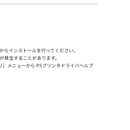
ソフトウェア」に含まれるキヤノンま
ウェア」をコンピューターの固定記憶
。
、読み出すこと、もしくは実行するこ
からインストールを行ってください。
合、文字化けが発生することがあります。
用」とは、「更新データ」をコンピ
リ］メニューから PSプリンタドライバヘルプ
または「プリンター」において表示す
）することができます。
ンテンツデータ」をコンピューターの
複製することができます。お客様は、
は、「コンテンツデータ」を媒体に印
目的のために使用し、使用させ、複製
用させ、複製し、複製させ、頒布する
わず、また、本項に基づくお客様によ