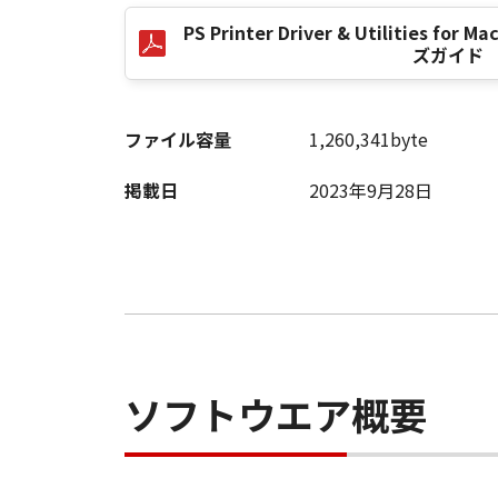
お客様は、「コンテンツデータ」に
PS Printer Driver & Utilities for 
法で「コンテンツデータ」を利用す
ズガイド
(8)
お客様は、「コンテンツデータ」の
し、登記し、または登録することは
ファイル容量
1,260,341byte
(9)
お客様は、「コンテンツデータ」を
掲載日
2023年9月28日
利用すること、またはその他キヤノ
なりません。
３．情報送信および利用の承諾
お客様は、(1)お客様が「ソフト
クセスした場合に、お客様の使用環
リンター」の名称およびシリアル番
状態に関する情報、地域情報、並び
客様の個人情報は含まれません。）、
ソフトウエア概要
されたこれらの情報を今後の製品開
のとします。
４．保証の否認および免責