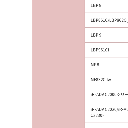
原因で当該問題が生じた場合、前記
LBP 8
に該当する場合であって、キヤノン
重過失による債務不履行または不法
LBP861C/LBP862Ci
のとします。
(5)
LBP 9
キヤノン、キヤノンの子会社、それ
因または関連してお客様と第三者と
LBP961Ci
５．サポートおよびアップデート
キヤノン、キヤノンの子会社、それ
MF 8
ンスおよびお客様による「許諾ソフ
ポートの提供について、いかなる責
６．輸出
MF832Cdw
お客様は、日本国政府または該当国
間接に輸出してはなりません。
iR-ADV C2000シリ
７．契約期間
(1)
iR-ADV C2020/iR-A
本契約は、お客様が本契約とともに
C2230F
発効し、下記(2)または(3)により
(2)