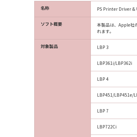
(1)
名称
「許諾ソフトウェア」は、『現状のま
PS Printer Driver &
よび販売店、並びにキヤノンのライ
トウェア」に欠陥がないことを含め
ソフト概要
本製品は、Apple
(2)
れます。
キヤノン、キヤノンの子会社、それ
使用した結果として生ずるあらゆる
対象製品
LBP 3
ェア」を使用し、「許諾ソフトウェ
います。
LBP361i/LBP362i
(3)
キヤノン、キヤノンの子会社、それ
LBP 4
行または不法行為によりお客様に損
に限定されない全ての損害をいいます
LBP451/LBP451e/L
(4)
お客様とキヤノンとの間の本契約が
LBP 7
仕様に不一致の場合についてのキヤ
の責任およびお客様の唯一の救済は
実施または「許諾ソフトウェア」の
LBP722Ci
並びにキヤノンのライセンサーは、