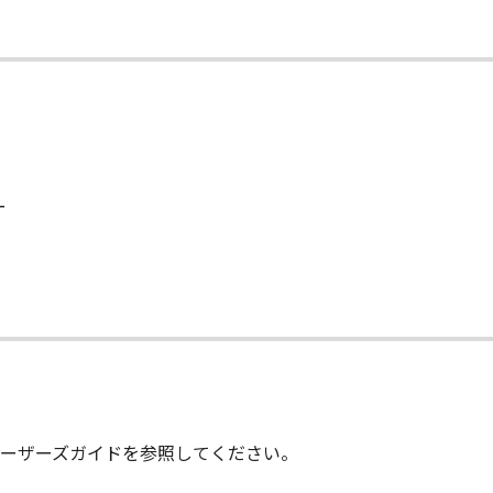
くはこれらに関連して生じるお客様と第三者との間の紛争また
許諾ソフトウェア」を合理的な範囲において複製することがで
ア」に含まれているすべての著作権表示を含めた形で複製を行
、お客様は、「許諾ソフトウェア」の全部または一部を修正、
他のプログラミング言語へ変換することはできません。また、
ー
、お客様は、「許諾ソフトウェア」を再使用許諾、譲渡、販売
て
ることはできません。また、第三者にこのような行為をさせて
、各種法令等に違反する行為または公序良俗に反する行為のた
てはなりません。
、アダルトコンテンツ、暴力団関係等と関連する目的で利用す
ーザーズガイドを参照してください。
ん。