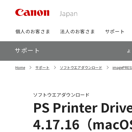
グ
個人のお客さま
法人のお客さま
サポート
ロ
ー
ロ
サポート
バ
よ
ー
ル
カ
ナ
サ
ル
Home
サポート
ソフトウエアダウンロード
imagePR
イ
ビ
ナ
ト
ビ
内
の
現
ソフトウエアダウンロード
在
PS Printer Drive
位
置
4.17.16（macO