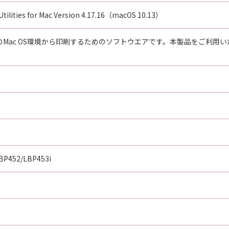
ま（AS-IS）』の状態で使用許諾されます。キヤノン、キヤ
 Utilities for Mac Version 4.17.16（macOS 10.13）
センサーは、「許諾ソフトウェア」に関して、商品性および特
、いかなる保証もしません。
社のMac OS環境から印刷するためのソフトウエアです。本製品をご利
らの販売代理店および販売店、並びにキヤノンのライセンサー
行為について、一切の責任を明確に否認します。お客様は、ご
ア」を使用することから生じた、機器の損傷またはデータ損失
らの販売代理店および販売店、並びにキヤノンのライセンサー
害が生じた場合、いかなる損害(逸失利益およびその他の派生
。) についても、一切の責任を負わないものとします。
BP452/LBP453i
消費者契約法に定める消費者契約に該当する場合であって、「
ノン、キヤノンの子会社、それらの販売代理店または販売店並
、前項の規定にかかわらず、当該不一致により生じた問題を解
修正版の作成および提供のみです。キヤノン、キヤノンの子会
お客様による「許諾ソフトウェア」の誤用または本契約におい