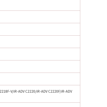
約が消費者契約法に定める消費者契約
キヤノンのライセンサーの故意または
害については、本項は適用されないも
は、「許諾ソフトウェア」の使用に起
のとします。
は、「許諾ソフトウェア」のメンテナ
るアップデート、バグの修正またはサ
ア」の全部または一部を、直接または
2218F-V/iR-ADV C2220/iR-ADV C2220F/iR-ADV
トウェア」をインストールした時点で