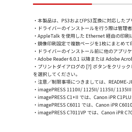
(3)
お客様は、「印刷物」（以下に定義
たはキヤノンのライセンサーの著作
・本製品は、PS3およびPS3互換に対応した
２．使用許諾
・ドライバーのインストールを行う際は管理者
(1)- 1.
・AppleTalk を使用した Ethernet 経
お客様は、「ソフトウェア」を、お
・鏡像印刷設定で複数ページを1枚にまとめて印
装置上にインストールすること、ま
・ドライバーのインストール前に他のアプリケ
とのいずれも含むものとします。）
(1)- 2.
・Adobe Reader 6.0.1 以降または Adob
お客様は、 「更新データ」を、お
・プリントダイアログの [?] ボタンをクリ
ューターまたは「プリンター」の固
を選択してください。
ること、アクセスすること、読み出
・注意／制限事項につきましては、README-JP
(1)- 3.
・imagePRESS 1110II/ 1125II/ 1135II/ 
お客様は、「コンテンツデータ」を
・imagePRESS C1+II では、Canon iPR C
固定記憶装置上に保存すること、ま
・imagePRESS C6011 では、Canon iPR 
「コンテンツデータ」を頒布、再許
・imagePRESS C7011VP では、Canon iPR
刷し、印刷されたそれらのもの（以
し、複製させ、頒布することができ
ことはできません。キヤノンは、お