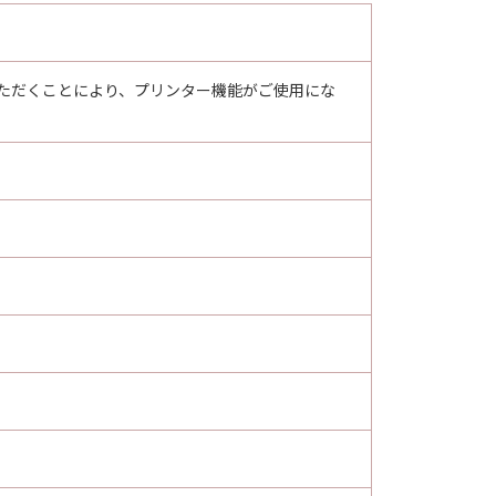
ノンの子会社、それらの販売代理店お
定の目的への適合性または「許諾ソフ
用いただくことにより、プリンター機能がご使用にな
は、お客様が「許諾ソフトウェア」を
自身の裁量とリスクで「許諾ソフトウ
については、お客様のみが全責任を負
は、本契約に基づくそれらの債務不履
的または付随的な損害を含むがこれら
許諾ソフトウェア」の動作が実質的に
びにキヤノンのライセンサーのすべて
決するための対応策の提示、対応策の
社、それらの販売代理店または販売店
て許諾されていない方法による使用が