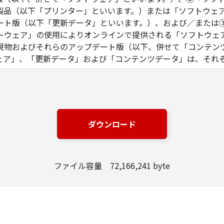
製品（以下「プリンター」といいます。）または「ソフトウェ
ート版（以下「更新データ」といいます。）、および／または
トウェア」の使用によりオンラインで提供される「ソフトウェ
現物およびそれらのアップデート版（以下、併せて「コンテン
ェア」、「更新データ」および「コンテンツデータ」は、それ
る同意を示すボタンをクリックし、もしくは「許諾ソフトウェ
り、本契約の条項に同意されたものとします。本契約の条項に
。
本契約の各条項が適用されない第三者のライブラリ、ソフトウ
ダウンロード
れる場合があります。かかる「第三者ソフトウェア」の使用条
料、または「許諾ソフトウェア」内に記載されていますのでご
ファイル容量 72,166,241 byte
権を含む一切の権利は、キヤノンまたはキヤノンのライセンサ
、キヤノンおよびキヤノンのライセンサーのいかなる知的財産
ものではありません。