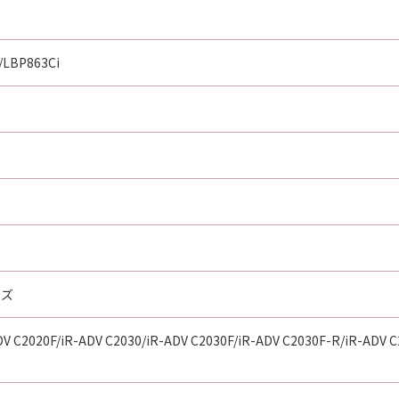
の責任を負いません。ただし、お客様とキヤノンとの間の本契
、キヤノンの子会社、それらの販売代理店または販売店並びに
行為に起因して「許諾ソフトウェア」に関しお客様に生じた損
/LBP863Ci
らの販売代理店および販売店、並びにキヤノンのライセンサー
の間に生じるいかなる紛争についても、一切責任を負わないも
らの販売代理店および販売店、並びにキヤノンのライセンサー
トウェア」の使用の支援、並びに「許諾ソフトウェア」に対す
任を負うものでもありません。
の政府より必要な認可等を得ることなしに、「許諾ソフトウェ
ーズ
DV C2020F/iR-ADV C2030/iR-ADV C2030F/iR-ADV C2030F-R/iR-ADV C
提供される同意を示すボタンをクリックし、または「許諾ソフ
終了されるまで有効に存続します。