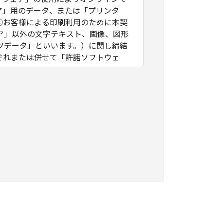
ア」用のデータ、または「プリンタ
③お客様による印刷利用のために本契
ア」以外の文字テキスト、画像、図形
ツデータ」といいます。）に関し締結
ぞれまたは併せて「許諾ソフトウェ
ア」をインストールし、または「許諾
同意されない場合は、「許諾ソフトウ
ェア、モジュール等（以下「第三者ソ
件は、本契約の末尾、「許諾ソフトウ
確認ください。
ーに帰属します。
権も、明示たると黙示たるとを問わ