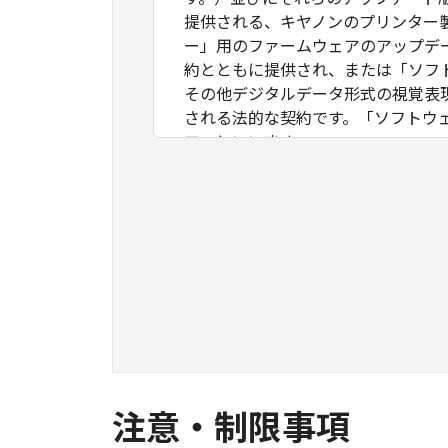
提供される、キヤノンのプリンター
ー」用のファームウェアのアップデ
約とともに提供され、または「ソフ
その他デジタルデータ形式の視覚表
される法的な契約です。「ソフトウ
ア」といいます。
お客様は、本契約とともに提供され
ソフトウェア」を使用することによ
ェア」を使用することはできません
なお、「許諾ソフトウェア」には、
フトウェア」といいます。）が含ま
ェア」に関連するマニュアル等の資
１．権利の留保
(1)
「許諾ソフトウェア」に関する著作
(2)
本契約に明示的に定める場合を除き
注意・制限事項
ず、お客様に譲渡または許諾される