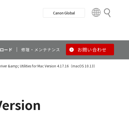
検
Canon Global
索
C
o
u
n
t
r
お問い合わせ
ロード
修理・メンテナンス
y
&
Driver &amp; Utilities for Mac Version 4.17.16（macOS 10.13）
R
e
g
i
o
Version
n