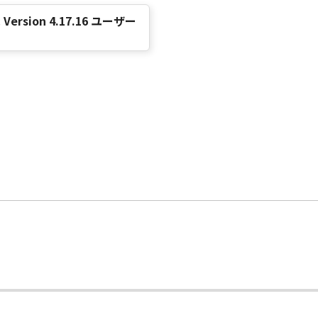
関するキヤノンまたはキヤノンのライセンサーの著作権、肖像
Mac Version 4.17.16 ユーザー
ることはできません。また、第三者にこのような行為をさせて
全部または一部を自らまたは第三者のために商標、商号、サー
できません。また、第三者にこのような行為をさせてはなりま
、キヤノン、キヤノンの子会社、もしくはキヤノンのライセン
ンが不適切と判断する目的で利用することはできません。また
ウェア」を使用してインターネットを通じてキヤノンまたはキヤ
境に適合した情報・データのお客様への提供のために、「ソフ
号、「許諾ソフトウェア」の種類、言語の設定情報、インクま
にOS・ブラウザーの種類等の情報を送信する場合があること
および、(2)キヤノン、キヤノンの子会社、それらの販売代
発や品質・サービスの向上のために分析し、利用する場合があ