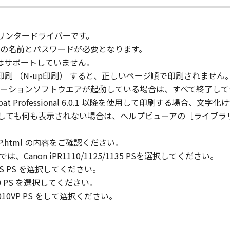
します。）その他「許諾ソフトウェア」の複製物を含む「許諾
権表示を変更、除去または削除してはなりません。
プリンタードライバーです。
の名前とパスワードが必要となります。
由の印刷はサポートしていません。
客様のコンピューターにおいて使用（「使用」とは、「ソフト
刷 （N-up印刷） すると、正しいページ順で印刷されません
たはコンピューターにおいて表示すること、アクセスすること
ーションソフトウエアが起動している場合は、すべて終了して
することができます。
e Acrobat Professional 6.0.1 以降を使用して印刷する場
客様のコンピューターおよび「プリンター」において使用（「使
ックしても何も表示されない場合は、ヘルプビューアの［ライブラ
定記憶装置上にインストールすること、並びにコンピューター
すこと、もしくは実行することのいずれも含むものとします。
.html の内容をご確認ください。
1135IIIでは、Canon iPR1110/1125/1135 PSを選択してください。
、お客様のコンピューターにおいて使用（「使用」とは、「コ
1PLUS PS を選択してください。
たはコンピューターにおいて表示することをいいます。）し、
C6010 PS を選択してください。
諾、レンタル、販売または譲渡することはできません。お客様
 C7010VP PS をして選択ください。
下、「印刷物」といいます。）を、お客様自身による非商業的
ます。お客様は、「印刷物」を商業的目的のために使用し、使
客様による「印刷物」の使用および利用につき一切の責任を負