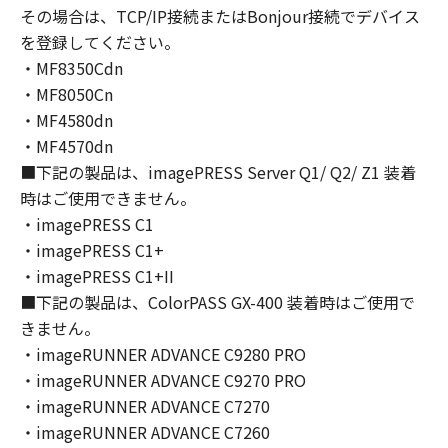
的財産権も、明示たると黙示たるとを問わず、
その場合は、TCP/IP接続またはBonjour接続でデバイス
お客様に譲渡または許諾されるものではありま
を登録してください。
せん。
・MF8350Cdn
(3) お客様は、「印刷物」（以下に定義しま
・MF8050Cn
す。）その他「許諾ソフトウェア」の複製物を
・MF4580dn
含む「許諾ソフトウェア」に含まれるキヤノン
・MF4570dn
またはキヤノンのライセンサーの著作権表示を
■下記の製品は、imagePRESS Server Q1/ Q2/ Z1 装着
変更、除去または削除してはなりません。
時はご使用できません。
２．使用許諾
・imagePRESS C1
(1)-1. お客様は、「ソフトウェア」を、お客様
のコンピューターにおいて使用（「使用」と
・imagePRESS C1+
は、「ソフトウェア」をコンピューターの固定
・imagePRESS C1+II
記憶装置上にインストールすること、またはコ
■下記の製品は、ColorPASS GX-400 装着時はご使用で
ンピューターにおいて表示すること、アクセス
きません。
すること、読み出すこと、もしくは実行するこ
・imageRUNNER ADVANCE C9280 PRO
とのいずれも含むものとします。）することが
・imageRUNNER ADVANCE C9270 PRO
できます。
・imageRUNNER ADVANCE C7270
(1)-2. お客様は、「更新データ」を、お客様の
・imageRUNNER ADVANCE C7260
コンピューターおよび「プリンター」において