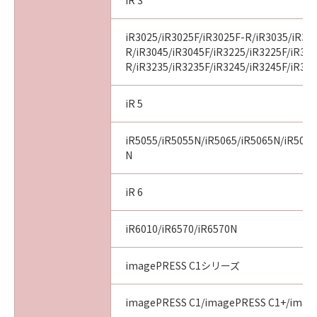
iR 3
iR3025/iR3025F/iR3025F-R/iR3035/iR30
R/iR3045/iR3045F/iR3225/iR3225F/iR32
R/iR3235/iR3235F/iR3245/iR3245F/iR32
iR 5
iR5055/iR5055N/iR5065/iR5065N/iR5075
N
iR 6
iR6010/iR6570/iR6570N
imagePRESS C1シリーズ
imagePRESS C1/imagePRESS C1+/image