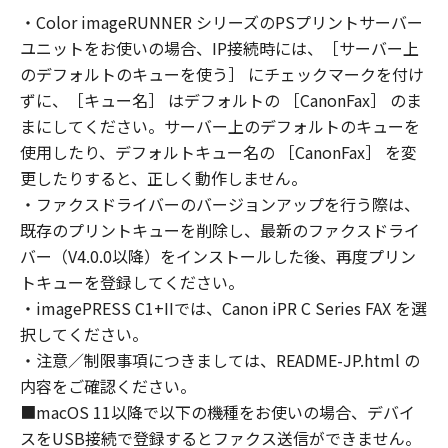
トウェア」を使用することにより、本契約の条
・Color imageRUNNER シリーズのPSプリントサーバー
項に同意されたものとします。本契約の条項に
ユニットをお使いの場合、IP接続時には、［サーバー上
同意されない場合は、「許諾ソフトウェア」を
使用することはできません。
のデフォルトのキューを使う］ にチェックマークを付け
なお、「許諾ソフトウェア」には、本契約の各
ずに、［キュー名］ はデフォルトの ［CanonFax］ のま
条項が適用されない第三者のライブラリ、ソフ
まにしてください。サーバー上のデフォルトのキューを
トウェア、モジュール等（以下「第三者ソフト
使用したり、デフォルトキュー名の ［CanonFax］ を変
ウェア」といいます。）が含まれる場合があり
更したりすると、正しく動作しません。
ます。かかる「第三者ソフトウェア」の使用条
・ファクスドライバーのバージョンアップを行う際は、
件は、本契約の末尾、「許諾ソフトウェア」に
既存のプリントキューを削除し、最新のファクスドライ
関連するマニュアル等の資料、または「許諾ソ
バー（V4.0.0以降）をインストールした後、再度プリン
フトウェア」内に記載されていますのでご確認
トキューを登録してください。
ください。
・imagePRESS C1+IIでは、Canon iPR C Series FAX を選
１．権利の留保
択してください。
(1) 「許諾ソフトウェア」に関する著作権を含
・注意／制限事項につきましては、README-JP.html の
む一切の権利は、キヤノンまたはキヤノンのラ
イセンサーに帰属します。
内容をご確認ください。
(2) 本契約に明示的に定める場合を除き、キヤノ
■macOS 11以降で以下の機種をお使いの場合、デバイ
ンおよびキヤノンのライセンサーのいかなる知
スをUSB接続で登録するとファクス送信ができません。