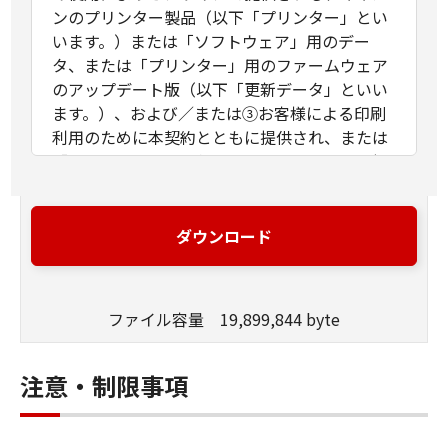
ンのプリンター製品（以下「プリンター」とい
います。）または「ソフトウェア」用のデー
タ、または「プリンター」用のファームウェア
のアップデート版（以下「更新データ」といい
ます。）、および／または③お客様による印刷
利用のために本契約とともに提供され、または
「ソフトウェア」の使用によりオンラインで提
供される「ソフトウェア」以外の文字テキス
ト、画像、図形その他デジタルデータ形式の視
覚表現物およびそれらのアップデート版（以
ダウンロード
下、併せて「コンテンツデータ」といいま
す。）に関し締結される法的な契約です。「ソ
フトウェア」、「更新データ」および「コンテ
ファイル容量 19,899,844 byte
ンツデータ」は、それぞれまたは併せて「許諾
ソフトウェア」といいます。
お客様は、本契約とともに提供される同意を示
注意・制限事項
すボタンをクリックし、もしくは「許諾ソフト
ウェア」をインストールし、または「許諾ソフ