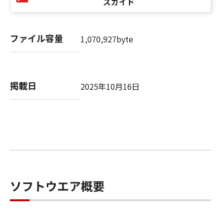
ズガイド
修正、改変、リバース・エンジニアリング、逆
コンパイル、逆アセンブルまたは他のプログラ
ミング言語へ変換することはできません。ま
ファイル容量
1,070,927byte
た、第三者にこのような行為をさせてはなりま
せん。
(4) 本契約に明示的に定める場合を除き、お客様
は、「許諾ソフトウェア」を再使用許諾、譲
掲載日
2025年10月16日
渡、販売、頒布、賃貸、リースもしくは貸与す
ること、または複製もしくは翻訳することはで
きません。また、第三者にこのような行為をさ
せてはなりません。
(5) お客様は、「許諾ソフトウェア」を、各種
法令等に違反する行為または公序良俗に反する
行為のために利用することはできません。ま
た、第三者にこのような行為をさせてはなりま
せん。
ソフトウエア概要
(6) お客様は、「コンテンツデータ」を、アダ
ルトコンテンツ、暴力団関係等と関連する目的
で利用することはできません。また、第三者に