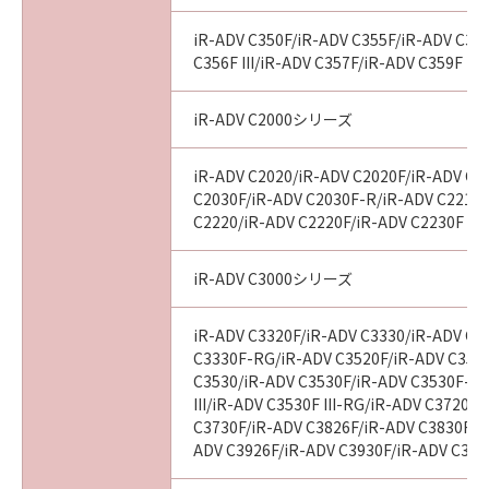
かわらず、当該不一致により生じた問題を解決
するための対応策の提示、対応策の実施または
iR-ADV C350F/iR-ADV C355F/iR-ADV C356
「許諾ソフトウェア」の修正版の作成および提
C356F III/iR-ADV C357F/iR-ADV C359F
供のみです。キヤノン、キヤノンの子会社、そ
れらの販売代理店または販売店並びにキヤノン
iR-ADV C2000シリーズ
のライセンサーは、お客様による「許諾ソフト
ウェア」の誤用または本契約において許諾され
iR-ADV C2020/iR-ADV C2020F/iR-ADV C2
ていない方法による使用が原因で当該問題が生
C2030F/iR-ADV C2030F-R/iR-ADV C2218F
じた場合、前記の責任を負いません。ただし、
C2220/iR-ADV C2220F/iR-ADV C2230F
お客様とキヤノンとの間の本契約が消費者契約
法に定める消費者契約に該当する場合であっ
iR-ADV C3000シリーズ
て、キヤノン、キヤノンの子会社、それらの販
売代理店または販売店並びにキヤノンのライセ
iR-ADV C3320F/iR-ADV C3330/iR-ADV C3
ンサーの故意または重過失による債務不履行ま
C3330F-RG/iR-ADV C3520F/iR-ADV C3520F
たは不法行為に起因して「許諾ソフトウェア」
C3530/iR-ADV C3530F/iR-ADV C3530F-R
に関しお客様に生じた損害については、本項は
III/iR-ADV C3530F III-RG/iR-ADV C3720F/
適用されないものとします。
C3730F/iR-ADV C3826F/iR-ADV C3830F/i
(5) キヤノン、キヤノンの子会社、それらの販売
ADV C3926F/iR-ADV C3930F/iR-ADV C393
代理店および販売店、並びにキヤノンのライセ