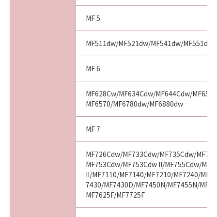
た、第三者にこのような行為をさせてはなりま
せん。
MF 5
３．情報送信および利用の承諾
お客様が「ソフトウェア」を使用してインタ
MF511dw/MF521dw/MF541dw/MF551dw
ーネットを通じてキヤノンまたはキヤノンが指
定した第三者のサーバーにアクセスした場合
MF 6
に、「ソフトウェア」が、お客様の使用する
「プリンター」、「許諾ソフトウェア」および
お客様のご利用端末等に関する情報を送信する
MF628Cw/MF634Cdw/MF644Cdw/MF656C
MF6570/MF6780dw/MF6880dw
場合があります。お客様は、キヤノン、キヤノ
ンの子会社、それらの販売代理店および販売店
が、お客様から送信されたこれらの情報を、(1)
MF 7
お客様の使用環境に適合した情報・データをお
客様に提供するために利用すること、および、
MF726Cdw/MF733Cdw/MF735Cdw/MF743
(2)今後の製品開発や品質・サービスの向上のた
MF753Cdw/MF753Cdw II/MF755Cdw/MF7
めに分析し、利用する場合があることを了解
II/MF7110/MF7140/MF7210/MF7240/MF7
7430/MF7430D/MF7450N/MF7455N/MF74
し、これらに同意するものとします。これらの
MF7625F/MF7725F
情報にお客様の個人情報が含まれる場合、キヤ
ノンは、お客様の国または地域で適用される法