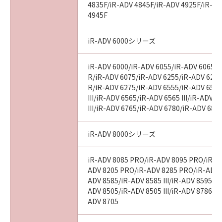
(5) 第１条、第３条、第４条および第６条の規
4835F/iR-ADV 4845F/iR-ADV 4925F/iR-AD
定は、本契約の終了後も効力を有するものとし
4945F
ます。
８．分離可能性
iR-ADV 6000シリーズ
(1) 本契約のいずれかの条項またはその一部が
法律により無効となっても、本契約のそれ以外
iR-ADV 6000/iR-ADV 6055/iR-ADV 6065/i
の部分は効力を有するものとします。
R/iR-ADV 6075/iR-ADV 6255/iR-ADV 6265
(2) 本契約は日本国法に準拠するものとします。
R/iR-ADV 6275/iR-ADV 6555/iR-ADV 6560
(3) 本契約に関わる紛争は、東京地方裁判所を
III/iR-ADV 6565/iR-ADV 6565 III/iR-ADV 
管轄裁判所として解決するものとします。
III/iR-ADV 6765/iR-ADV 6780/iR-ADV 686
９．U.S. GOVERNMENT RESTRICTED RIGHTS
NOTICE
iR-ADV 8000シリーズ
The Software is a "commercial item," as that
term is defined in 48 C.F.R. 2.101 (Oct 1995),
iR-ADV 8085 PRO/iR-ADV 8095 PRO/iR-A
consisting of "commercial computer
ADV 8205 PRO/iR-ADV 8285 PRO/iR-ADV 
software" and "commercial computer
ADV 8585/iR-ADV 8585 III/iR-ADV 8595/iR-
software documentation," as such terms are
ADV 8505/iR-ADV 8505 III/iR-ADV 8786/i
ADV 8705
used in 48 C.F.R. 12.212 (Sept 1995).
Consistent with 48 C.F.R. 12.212 and 48 C.F.R.