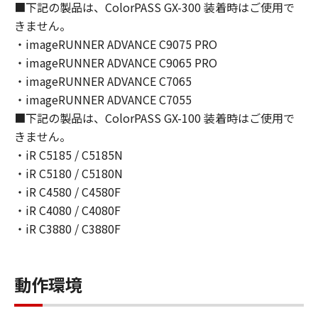
■下記の製品は、ColorPASS GX-300 装着時はご使用で
使用（「使用」とは、「更新データ」をコンピ
きません。
ューターまたは「プリンター」の固定記憶装置
・imageRUNNER ADVANCE C9075 PRO
上にインストールすること、並びにコンピュー
・imageRUNNER ADVANCE C9065 PRO
ターまたは「プリンター」において表示するこ
と、アクセスすること、読み出すこと、もしく
・imageRUNNER ADVANCE C7065
は実行することのいずれも含むものとしま
・imageRUNNER ADVANCE C7055
す。）することができます。
■下記の製品は、ColorPASS GX-100 装着時はご使用で
(1)-3. お客様は、「コンテンツデータ」を、お
きません。
客様のコンピューターにおいて使用（「使用」
・iR C5185 / C5185N
とは、「コンテンツデータ」をコンピューター
・iR C5180 / C5180N
の固定記憶装置上に保存すること、またはコン
・iR C4580 / C4580F
ピューターにおいて表示することをいいま
・iR C4080 / C4080F
す。）し、複製することができます。お客様
・iR C3880 / C3880F
は、「コンテンツデータ」を頒布、再許諾、レ
ンタル、販売または譲渡することはできませ
ん。お客様は、「コンテンツデータ」を媒体に
動作環境
印刷し、印刷されたそれらのもの（以下、「印
刷物」といいます。）を、お客様自身による非