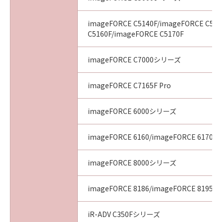
ることから生じた、機器の損傷またはデータ損
失については、お客様のみが全責任を負いま
imageFORCE C5140F/imageFORCE C51
す。
C5160F/imageFORCE C5170F
(3) キヤノン、キヤノンの子会社、それらの販売
代理店および販売店、並びにキヤノンのライセ
imageFORCE C7000シリーズ
ンサーは、本契約に基づくそれらの債務不履行
または不法行為によりお客様に損害が生じた場
imageFORCE C7165F Pro
合、いかなる損害（逸失利益およびその他の派
生的または付随的な損害を含むがこれらに限定
imageFORCE 6000シリーズ
されない全ての損害をいいます。）について
も、一切の責任を負わないものとします。
imageFORCE 6160/imageFORCE 6170
(4) お客様とキヤノンとの間の本契約が消費者契
約法に定める消費者契約に該当する場合であっ
て、「許諾ソフトウェア」の動作が実質的に仕
imageFORCE 8000シリーズ
様に不一致の場合についてのキヤノン、キヤノ
ンの子会社、それらの販売代理店または販売店
imageFORCE 8186/imageFORCE 8195/i
並びにキヤノンのライセンサーのすべての責任
およびお客様の唯一の救済は、前項の規定にか
iR-ADV C350Fシリーズ