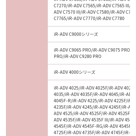
(1) 本契約は、お客様が本契約とともに提供さ
C7270/iR-ADV C7565/iR-ADV C7565 III/iR
れる同意を示すボタンをクリックし、または
ADV C7570 III/iR-ADV C7580/iR-ADV C7580
C7765/iR-ADV C7770/iR-ADV C7780
「許諾ソフトウェア」をインストールした時点
で発効し、下記(2)または(3)により終了される
まで有効に存続します。
iR-ADV C9000シリーズ
(2) お客様は、すべての「許諾ソフトウェア」
（そのバックアップコピーおよびインストール
iR-ADV C9065 PRO/iR-ADV C9075 PRO/i
済みの「ソフトウェア」、保存済みの「コンテ
PRO/iR-ADV C9280 PRO
ンツデータ」を含むが、「プリンター」にイン
ストール済みの「更新データ」は含まないもの
iR-ADV 4000シリーズ
とします。以下同じ。）を消去することにより
本契約を終了させることができます。
iR-ADV 4025/iR-ADV 4025F/iR-ADV 4025
(3) キヤノンは、お客様が本契約のいずれかの条
4035/iR-ADV 4035F/iR-ADV 4045/iR-ADV
項に違反した場合、直ちに本契約を終了させる
4045F-R/iR-ADV 4225/iR-ADV 4225F/iR-
ことができます。
4235F/iR-ADV 4245/iR-ADV 4245F/iR-ADV
ADV 4525/iR-ADV 4525F/iR-ADV 4525F III
(4) お客様は、上記(3)による本契約の終了後直
ADV 4535F/iR-ADV 4535F III/iR-ADV 4545
ちに、「許諾ソフトウェア」を消去するものと
4545F/iR-ADV 4545F-RG/iR-ADV 4545F II
します。
4725F/iR-ADV 4735F/iR-ADV 4745F/iR-AD