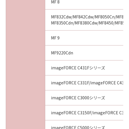
MF 8
の要請に従い、お客様の同意を取得したうえ
で、キヤノンのプライバシーポリシーに従っ
て、これらを適切に取り扱います。
MF832Cdw/MF842Cdw/MF8050Cn/MF808
４．保証の否認および免責
MF8350Cdn/MF8380Cdw/MF8450/MF857
(1) 「許諾ソフトウェア」は、『現状のまま
（AS-IS）』の状態で使用許諾されます。キヤノ
MF 9
ン、キヤノンの子会社、それらの販売代理店お
よび販売店、並びにキヤノンのライセンサー
MF9220Cdn
は、「許諾ソフトウェア」に関して、商品性お
よび特定の目的への適合性または「許諾ソフト
imageFORCE C431Fシリーズ
ウェア」に欠陥がないことを含め、いかなる保
証もしません。
imageFORCE C331F/imageFORCE C431F
(2) キヤノン、キヤノンの子会社、それらの販売
代理店および販売店、並びにキヤノンのライセ
imageFORCE C3000シリーズ
ンサーは、お客様が「許諾ソフトウェア」を使
用した結果として生ずるあらゆる行為につい
て、一切の責任を明確に否認します。お客様
imageFORCE C3150F/imageFORCE C31
は、ご自身の裁量とリスクで「許諾ソフトウェ
ア」を使用し、「許諾ソフトウェア」を使用す
imageFORCE C5000シリーズ