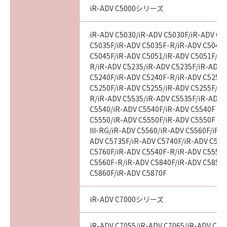
ンサーは、「許諾ソフトウェア」の使用に起因
iR-ADV C5000シリーズ
または関連してお客様と第三者との間に生じる
いかなる紛争についても、一切責任を負わない
iR-ADV C5030/iR-ADV C5030F/iR-ADV C5
ものとします。
C5035F/iR-ADV C5035F-R/iR-ADV C5045/
５．サポートおよびアップデート
C5045F/iR-ADV C5051/iR-ADV C5051F/iR
キヤノン、キヤノンの子会社、それらの販売
R/iR-ADV C5235/iR-ADV C5235F/iR-ADV 
代理店および販売店、並びにキヤノンのライセ
C5240F/iR-ADV C5240F-R/iR-ADV C5250/
C5250F/iR-ADV C5255/iR-ADV C5255F/iR
ンサーは、「許諾ソフトウェア」のメンテナン
R/iR-ADV C5535/iR-ADV C5535F/iR-ADV C
スおよびお客様による「許諾ソフトウェア」の
C5540/iR-ADV C5540F/iR-ADV C5540F III
使用の支援、並びに「許諾ソフトウェア」に対
C5550/iR-ADV C5550F/iR-ADV C5550F III
するアップデート、バグの修正またはサポート
III-RG/iR-ADV C5560/iR-ADV C5560F/iR-AD
の提供について、いかなる責任を負うものでも
ADV C5735F/iR-ADV C5740F/iR-ADV C575
ありません。
C5760F/iR-ADV C5540F-R/iR-ADV C5550
６．輸出
C5560F-R/iR-ADV C5840F/iR-ADV C5850F
C5860F/iR-ADV C5870F
お客様は、日本国政府または該当国の政府よ
り必要な認可等を得ることなしに、「許諾ソフ
トウェア」の全部または一部を、直接または間
iR-ADV C7000シリーズ
接に輸出してはなりません。
７．契約期間
iR-ADV C7055/iR-ADV C7065/iR-ADV C72