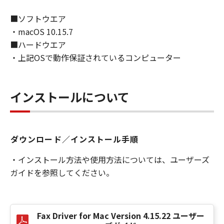
商業的目的のために使用し、使用させ、複製
し、複製させ、頒布することができます。お客
■ソフトウエア
様は、「印刷物」を商業的目的のために使用
・macOS 10.15.7
し、使用させ、複製し、複製させ、頒布するこ
■ハードウエア
とはできません。キヤノンは、お客様による
・上記OSで動作保証されているコンピューター
「印刷物」の使用および利用につき一切の責任
を負わず、また、本項に基づくお客様による
「印刷物」の使用および利用もしくはこれらに
インストールについて
関連して生じるお客様と第三者との間の紛争ま
たは訴訟につき一切責任を負わないものとしま
す。
(2) お客様は、バックアップの目的で「許諾ソ
ダウンロード／インストール手順
フトウェア」を合理的な範囲において複製する
ことができます。但し、お客様は、かかるバッ
・インストール方法や使用方法については、ユーザーズ
クアップコピーに「許諾ソフトウェア」に含ま
ガイドを参照してください。
れているすべての著作権表示を含めた形で複製
を行うものとします。
(3) 本契約に明示的に定める場合を除き、お客様
Fax Driver for Mac Version 4.15.22 ユーザー
は、「許諾ソフトウェア」の全部または一部を