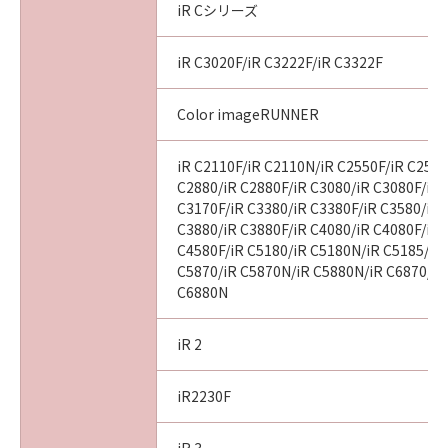
227.7202-1 through 227.7202-4 (June 1995),
iR Cシリーズ
all U.S. Government End Users acquire the
Software with only those rights set forth
iR C3020F/iR C3222F/iR C3322F
herein. Manufacturer is Canon Inc./ 30-2,
Shimomaruko 3-chome, Ohta-ku, Tokyo 146-
Color imageRUNNER
8501, Japan.
本条において、"Software"という語は、本契約
iR C2110F/iR C2110N/iR C2550F/iR C2570
における「許諾ソフトウェア」を意味するもの
C2880/iR C2880F/iR C3080/iR C3080F/iR 
とします。
C3170F/iR C3380/iR C3380F/iR C3580/iR 
以上
C3880/iR C3880F/iR C4080/iR C4080F/iR 
キヤノン株式会社
C4580F/iR C5180/iR C5180N/iR C5185/iR
更新日：2024年4月1日
C5870/iR C5870N/iR C5880N/iR C6870/iR
C6880N
I010G026277
iR 2
iR2230F