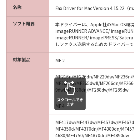
このような行為をさせてはなりません。
名称
Fax Driver for Mac Version 4.15.22（mac
(7) お客様は、「コンテンツデータ」に関する
キヤノンまたはキヤノンのライセンサーの著作
ソフト概要
本ドライバーは、Apple社のMac OS環境か
権、肖像権、商標権その他の権利を侵害する方
imageRUNNER ADVANCE/ imageRUNNER
法で「コンテンツデータ」を利用することはで
imageRUNNER/ imagePRESS/ Sater
きません。また、第三者にこのような行為をさ
しファクス送信するためのドライバーです
せてはなりません。
(8) お客様は、「コンテンツデータ」の全部ま
対象製品
MF 2
たは一部を自らまたは第三者のために商標、商
号、サービスマークその他の商品表示に利用
MF216n/MF226dn/MF229dw/MF236n/MF
し、登記し、または登録することはできませ
MF265dw/MF265dwII/MF266dn/MF266dnI
ん。また、第三者にこのような行為をさせては
9dwII/MF286dn/MF288dw/MF289dw
なりません。
スクロールでき
(9) お客様は、「コンテンツデータ」を、キヤノ
ます
MF 4
ン、キヤノンの子会社、もしくはキヤノンのラ
イセンサーのイメージを損なう行為のために利
MF417dw/MF447dw/MF457dw/MF467dw/
用すること、またはその他キヤノンが不適切と
MF4350d/MF4370dn/MF4380dn/MF4570d
判断する目的で利用することはできません。ま
4680/MF4750/MF4870dn/MF4890dw