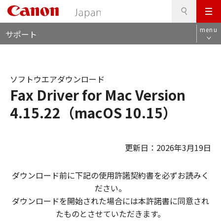
検
このページの本文へ
メ
索
ロ
ニ
menu
サポート
ー
ュ
カ
ー
ル
ナ
ソフトウエアダウンロード
ビ
Fax Driver for Mac Version
4.15.22（macOS 10.15）
更新日：2026年3月19日
ダウンロード前に下記の使用許諾契約書を必ずお読みく
ださい。
ダウンロードを開始された場合には本許諾書に同意され
たものとさせていただきます。