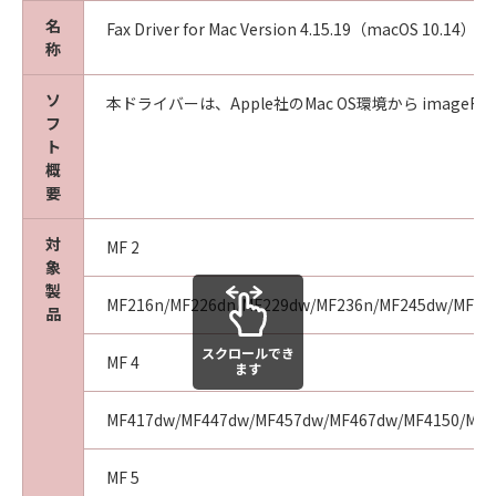
このような行為をさせてはなりません。
名
Fax Driver for Mac Version 4.15.19（macOS 10.14）
(7) お客様は、「コンテンツデータ」に関する
称
キヤノンまたはキヤノンのライセンサーの著作
権、肖像権、商標権その他の権利を侵害する方
ソ
本ドライバーは、Apple社のMac OS環境から imageRUNN
フ
法で「コンテンツデータ」を利用することはで
ト
きません。また、第三者にこのような行為をさ
概
せてはなりません。
要
(8) お客様は、「コンテンツデータ」の全部ま
たは一部を自らまたは第三者のために商標、商
対
MF 2
号、サービスマークその他の商品表示に利用
象
し、登記し、または登録することはできませ
製
MF216n/MF226dn/MF229dw/MF236n/MF245dw/MF249
ん。また、第三者にこのような行為をさせては
品
なりません。
スクロールでき
(9) お客様は、「コンテンツデータ」を、キヤノ
MF 4
ます
ン、キヤノンの子会社、もしくはキヤノンのラ
イセンサーのイメージを損なう行為のために利
MF417dw/MF447dw/MF457dw/MF467dw/MF4150/MF4
用すること、またはその他キヤノンが不適切と
判断する目的で利用することはできません。ま
MF 5