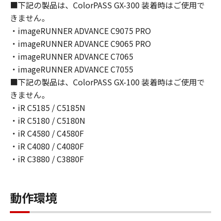
■下記の製品は、ColorPASS GX-300 装着時はご使用で
使用（「使用」とは、「更新データ」をコンピ
きません。
ューターまたは「プリンター」の固定記憶装置
・imageRUNNER ADVANCE C9075 PRO
上にインストールすること、並びにコンピュー
・imageRUNNER ADVANCE C9065 PRO
ターまたは「プリンター」において表示するこ
と、アクセスすること、読み出すこと、もしく
・imageRUNNER ADVANCE C7065
は実行することのいずれも含むものとしま
・imageRUNNER ADVANCE C7055
す。）することができます。
■下記の製品は、ColorPASS GX-100 装着時はご使用で
(1)-3. お客様は、「コンテンツデータ」を、お
きません。
客様のコンピューターにおいて使用（「使用」
・iR C5185 / C5185N
とは、「コンテンツデータ」をコンピューター
・iR C5180 / C5180N
の固定記憶装置上に保存すること、またはコン
・iR C4580 / C4580F
ピューターにおいて表示することをいいま
・iR C4080 / C4080F
す。）し、複製することができます。お客様
・iR C3880 / C3880F
は、「コンテンツデータ」を頒布、再許諾、レ
ンタル、販売または譲渡することはできませ
ん。お客様は、「コンテンツデータ」を媒体に
動作環境
印刷し、印刷されたそれらのもの（以下、「印
刷物」といいます。）を、お客様自身による非