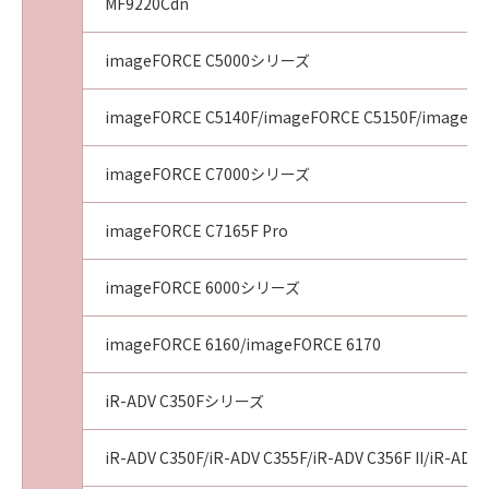
MF9220Cdn
の要請に従い、お客様の同意を取得したうえ
で、キヤノンのプライバシーポリシーに従っ
て、これらを適切に取り扱います。
imageFORCE C5000シリーズ
４．保証の否認および免責
(1) 「許諾ソフトウェア」は、『現状のまま
imageFORCE C5140F/imageFORCE C5150F/imageFO
（AS-IS）』の状態で使用許諾されます。キヤノ
ン、キヤノンの子会社、それらの販売代理店お
imageFORCE C7000シリーズ
よび販売店、並びにキヤノンのライセンサー
は、「許諾ソフトウェア」に関して、商品性お
imageFORCE C7165F Pro
よび特定の目的への適合性または「許諾ソフト
ウェア」に欠陥がないことを含め、いかなる保
imageFORCE 6000シリーズ
証もしません。
(2) キヤノン、キヤノンの子会社、それらの販売
imageFORCE 6160/imageFORCE 6170
代理店および販売店、並びにキヤノンのライセ
ンサーは、お客様が「許諾ソフトウェア」を使
用した結果として生ずるあらゆる行為につい
iR-ADV C350Fシリーズ
て、一切の責任を明確に否認します。お客様
は、ご自身の裁量とリスクで「許諾ソフトウェ
iR-ADV C350F/iR-ADV C355F/iR-ADV C356F II/iR-ADV 
ア」を使用し、「許諾ソフトウェア」を使用す