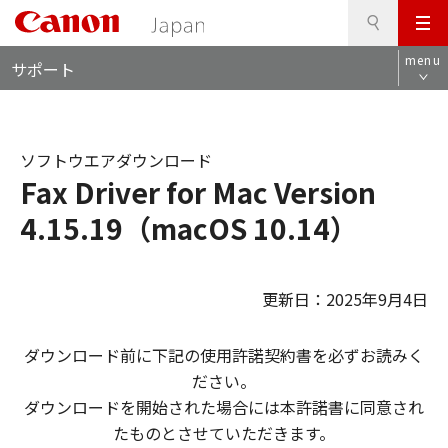
検
このページの本文へ
メ
索
ロ
ニ
menu
サポート
ー
ュ
カ
ー
ル
ナ
ソフトウエアダウンロード
ビ
Fax Driver for Mac Version
4.15.19（macOS 10.14）
更新日：2025年9月4日
ダウンロード前に下記の使用許諾契約書を必ずお読みく
ださい。
ダウンロードを開始された場合には本許諾書に同意され
たものとさせていただきます。