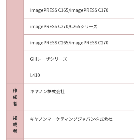
(5) 第１条、第３条、第４条および第６条の規
定は、本契約の終了後も効力を有するものとし
imagePRESS C165/imagePRESS C170
ます。
８．分離可能性
imagePRESS C270/C265シリーズ
(1) 本契約のいずれかの条項またはその一部が
法律により無効となっても、本契約のそれ以外
imagePRESS C265/imagePRESS C270
の部分は効力を有するものとします。
(2) 本契約は日本国法に準拠するものとします。
GIIIレーザシリーズ
(3) 本契約に関わる紛争は、東京地方裁判所を
管轄裁判所として解決するものとします。
９．U.S. GOVERNMENT RESTRICTED RIGHTS
L410
NOTICE
The Software is a "commercial item," as that
作
キヤノン株式会社
成
term is defined in 48 C.F.R. 2.101 (Oct 1995),
者
consisting of "commercial computer
software" and "commercial computer
掲
キヤノンマーケティングジャパン株式会社
software documentation," as such terms are
載
used in 48 C.F.R. 12.212 (Sept 1995).
者
Consistent with 48 C.F.R. 12.212 and 48 C.F.R.