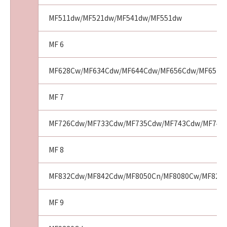
た、第三者にこのような行為をさせてはなりま
せん。
MF511dw/MF521dw/MF541dw/MF551dw
３．情報送信および利用の承諾
お客様が「ソフトウェア」を使用してインタ
MF 6
ーネットを通じてキヤノンまたはキヤノンが指
定した第三者のサーバーにアクセスした場合
MF628Cw/MF634Cdw/MF644Cdw/MF656Cdw/MF6570
に、「ソフトウェア」が、お客様の使用する
「プリンター」、「許諾ソフトウェア」および
お客様のご利用端末等に関する情報を送信する
MF 7
場合があります。お客様は、キヤノン、キヤノ
ンの子会社、それらの販売代理店および販売店
MF726Cdw/MF733Cdw/MF735Cdw/MF743Cdw/MF745C
が、お客様から送信されたこれらの情報を、(1)
お客様の使用環境に適合した情報・データをお
MF 8
客様に提供するために利用すること、および、
(2)今後の製品開発や品質・サービスの向上のた
MF832Cdw/MF842Cdw/MF8050Cn/MF8080Cw/MF828
めに分析し、利用する場合があることを了解
し、これらに同意するものとします。これらの
MF 9
情報にお客様の個人情報が含まれる場合、キヤ
ノンは、お客様の国または地域で適用される法