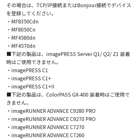
的財産権も、明示たると黙示たるとを問わず、
その場合は、TCP/IP接続またはBonjour接続でデバイス
お客様に譲渡または許諾されるものではありま
を登録してください。
せん。
・MF8350Cdn
(3) お客様は、「印刷物」（以下に定義しま
・MF8050Cn
す。）その他「許諾ソフトウェア」の複製物を
・MF4580dn
含む「許諾ソフトウェア」に含まれるキヤノン
・MF4570dn
またはキヤノンのライセンサーの著作権表示を
■下記の製品は、imagePRESS Server Q1/ Q2/ Z1 装着
変更、除去または削除してはなりません。
時はご使用できません。
２．使用許諾
・imagePRESS C1
(1)-1. お客様は、「ソフトウェア」を、お客様
のコンピューターにおいて使用（「使用」と
・imagePRESS C1+
は、「ソフトウェア」をコンピューターの固定
・imagePRESS C1+II
記憶装置上にインストールすること、またはコ
■下記の製品は、ColorPASS GX-400 装着時はご使用で
ンピューターにおいて表示すること、アクセス
きません。
すること、読み出すこと、もしくは実行するこ
・imageRUNNER ADVANCE C9280 PRO
とのいずれも含むものとします。）することが
・imageRUNNER ADVANCE C9270 PRO
できます。
・imageRUNNER ADVANCE C7270
(1)-2. お客様は、「更新データ」を、お客様の
・imageRUNNER ADVANCE C7260
コンピューターおよび「プリンター」において