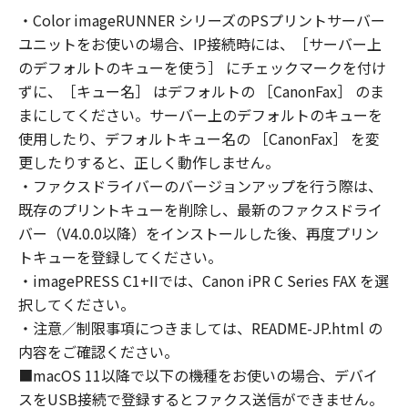
トウェア」を使用することにより、本契約の条
・Color imageRUNNER シリーズのPSプリントサーバー
項に同意されたものとします。本契約の条項に
ユニットをお使いの場合、IP接続時には、［サーバー上
同意されない場合は、「許諾ソフトウェア」を
使用することはできません。
のデフォルトのキューを使う］ にチェックマークを付け
なお、「許諾ソフトウェア」には、本契約の各
ずに、［キュー名］ はデフォルトの ［CanonFax］ のま
条項が適用されない第三者のライブラリ、ソフ
まにしてください。サーバー上のデフォルトのキューを
トウェア、モジュール等（以下「第三者ソフト
使用したり、デフォルトキュー名の ［CanonFax］ を変
ウェア」といいます。）が含まれる場合があり
更したりすると、正しく動作しません。
ます。かかる「第三者ソフトウェア」の使用条
・ファクスドライバーのバージョンアップを行う際は、
件は、本契約の末尾、「許諾ソフトウェア」に
既存のプリントキューを削除し、最新のファクスドライ
関連するマニュアル等の資料、または「許諾ソ
バー（V4.0.0以降）をインストールした後、再度プリン
フトウェア」内に記載されていますのでご確認
トキューを登録してください。
ください。
・imagePRESS C1+IIでは、Canon iPR C Series FAX を選
１．権利の留保
択してください。
(1) 「許諾ソフトウェア」に関する著作権を含
・注意／制限事項につきましては、README-JP.html の
む一切の権利は、キヤノンまたはキヤノンのラ
イセンサーに帰属します。
内容をご確認ください。
(2) 本契約に明示的に定める場合を除き、キヤノ
■macOS 11以降で以下の機種をお使いの場合、デバイ
ンおよびキヤノンのライセンサーのいかなる知
スをUSB接続で登録するとファクス送信ができません。