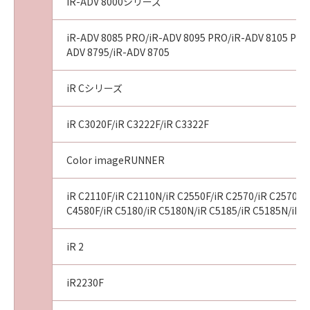
iR-ADV 8000シリーズ
ンサーは、「許諾ソフトウェア」の使用に起因
または関連してお客様と第三者との間に生じる
iR-ADV 8085 PRO/iR-ADV 8095 PRO/iR-ADV 8105 PRO/i
いかなる紛争についても、一切責任を負わない
ADV 8795/iR-ADV 8705
ものとします。
５．サポートおよびアップデート
キヤノン、キヤノンの子会社、それらの販売
iR Cシリーズ
代理店および販売店、並びにキヤノンのライセ
ンサーは、「許諾ソフトウェア」のメンテナン
iR C3020F/iR C3222F/iR C3322F
スおよびお客様による「許諾ソフトウェア」の
使用の支援、並びに「許諾ソフトウェア」に対
Color imageRUNNER
するアップデート、バグの修正またはサポート
の提供について、いかなる責任を負うものでも
iR C2110F/iR C2110N/iR C2550F/iR C2570/iR C2570F/i
ありません。
C4580F/iR C5180/iR C5180N/iR C5185/iR C5185N/iR 
６．輸出
お客様は、日本国政府または該当国の政府よ
iR 2
り必要な認可等を得ることなしに、「許諾ソフ
トウェア」の全部または一部を、直接または間
iR2230F
接に輸出してはなりません。
７．契約期間