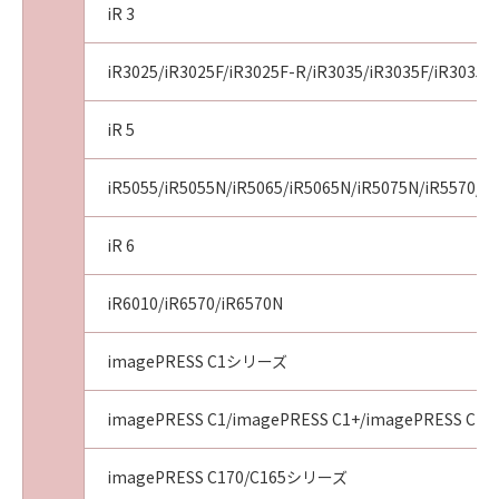
iR 3
(1) 本契約は、お客様が本契約とともに提供さ
れる同意を示すボタンをクリックし、または
「許諾ソフトウェア」をインストールした時点
iR3025/iR3025F/iR3025F-R/iR3035/iR3035F/iR3035F
で発効し、下記(2)または(3)により終了される
まで有効に存続します。
iR 5
(2) お客様は、すべての「許諾ソフトウェア」
（そのバックアップコピーおよびインストール
iR5055/iR5055N/iR5065/iR5065N/iR5075N/iR5570/i
済みの「ソフトウェア」、保存済みの「コンテ
ンツデータ」を含むが、「プリンター」にイン
iR 6
ストール済みの「更新データ」は含まないもの
とします。以下同じ。）を消去することにより
iR6010/iR6570/iR6570N
本契約を終了させることができます。
(3) キヤノンは、お客様が本契約のいずれかの条
imagePRESS C1シリーズ
項に違反した場合、直ちに本契約を終了させる
ことができます。
(4) お客様は、上記(3)による本契約の終了後直
imagePRESS C1/imagePRESS C1+/imagePRESS C1+I
ちに、「許諾ソフトウェア」を消去するものと
します。
imagePRESS C170/C165シリーズ