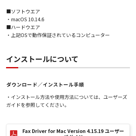
商業的目的のために使用し、使用させ、複製
し、複製させ、頒布することができます。お客
■ソフトウエア
様は、「印刷物」を商業的目的のために使用
・macOS 10.14.6
し、使用させ、複製し、複製させ、頒布するこ
■ハードウエア
とはできません。キヤノンは、お客様による
・上記OSで動作保証されているコンピューター
「印刷物」の使用および利用につき一切の責任
を負わず、また、本項に基づくお客様による
「印刷物」の使用および利用もしくはこれらに
インストールについて
関連して生じるお客様と第三者との間の紛争ま
たは訴訟につき一切責任を負わないものとしま
す。
(2) お客様は、バックアップの目的で「許諾ソ
ダウンロード／インストール手順
フトウェア」を合理的な範囲において複製する
ことができます。但し、お客様は、かかるバッ
・インストール方法や使用方法については、ユーザーズ
クアップコピーに「許諾ソフトウェア」に含ま
ガイドを参照してください。
れているすべての著作権表示を含めた形で複製
を行うものとします。
(3) 本契約に明示的に定める場合を除き、お客様
Fax Driver for Mac Version 4.15.19 ユーザー
は、「許諾ソフトウェア」の全部または一部を