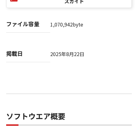
ズガイド
修正、改変、リバース・エンジニアリング、逆
コンパイル、逆アセンブルまたは他のプログラ
ミング言語へ変換することはできません。ま
ファイル容量
1,070,942byte
た、第三者にこのような行為をさせてはなりま
せん。
(4) 本契約に明示的に定める場合を除き、お客様
は、「許諾ソフトウェア」を再使用許諾、譲
掲載日
2025年8月22日
渡、販売、頒布、賃貸、リースもしくは貸与す
ること、または複製もしくは翻訳することはで
きません。また、第三者にこのような行為をさ
せてはなりません。
(5) お客様は、「許諾ソフトウェア」を、各種
法令等に違反する行為または公序良俗に反する
行為のために利用することはできません。ま
た、第三者にこのような行為をさせてはなりま
せん。
ソフトウエア概要
(6) お客様は、「コンテンツデータ」を、アダ
ルトコンテンツ、暴力団関係等と関連する目的
で利用することはできません。また、第三者に