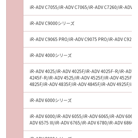
かわらず、当該不一致により生じた問題を解決
するための対応策の提示、対応策の実施または
iR-ADV C7055/iR-ADV C7065/iR-ADV C7260/iR-ADV C72
「許諾ソフトウェア」の修正版の作成および提
供のみです。キヤノン、キヤノンの子会社、そ
iR-ADV C9000シリーズ
れらの販売代理店または販売店並びにキヤノン
のライセンサーは、お客様による「許諾ソフト
iR-ADV C9065 PRO/iR-ADV C9075 PRO/iR-ADV C9270
ウェア」の誤用または本契約において許諾され
ていない方法による使用が原因で当該問題が生
iR-ADV 4000シリーズ
じた場合、前記の責任を負いません。ただし、
お客様とキヤノンとの間の本契約が消費者契約
iR-ADV 4025/iR-ADV 4025F/iR-ADV 4025F-R/iR-ADV 4
法に定める消費者契約に該当する場合であっ
4245F-R/iR-ADV 4525/iR-ADV 4525F/iR-ADV 4525F III
て、キヤノン、キヤノンの子会社、それらの販
4825F/iR-ADV 4835F/iR-ADV 4845F/iR-ADV 4925F/iR-
売代理店または販売店並びにキヤノンのライセ
ンサーの故意または重過失による債務不履行ま
iR-ADV 6000シリーズ
たは不法行為に起因して「許諾ソフトウェア」
に関しお客様に生じた損害については、本項は
iR-ADV 6000/iR-ADV 6055/iR-ADV 6065/iR-ADV 6065-R
適用されないものとします。
ADV 6575 III/iR-ADV 6765/iR-ADV 6780/iR-ADV 6860/
(5) キヤノン、キヤノンの子会社、それらの販売
代理店および販売店、並びにキヤノンのライセ