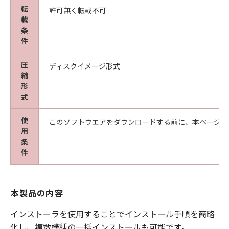
227.7202-1 through 227.7202-4 (June 1995),
転
許可無く転載不可
all U.S. Government End Users acquire the
載
Software with only those rights set forth
条
herein. Manufacturer is Canon Inc./ 30-2,
件
Shimomaruko 3-chome, Ohta-ku, Tokyo 146-
圧
8501, Japan.
ディスクイメージ形式
縮
本条において、"Software"という語は、本契約
形
における「許諾ソフトウェア」を意味するもの
式
とします。
以上
使
このソフトウエアをダウンロードする前に、本ページ冒
キヤノン株式会社
用
更新日：2024年4月1日
条
I010G026277
件
本製品の内容
インストーラを使用することでインストール手順を簡略
化し、複数機種の一括インストールも可能です。