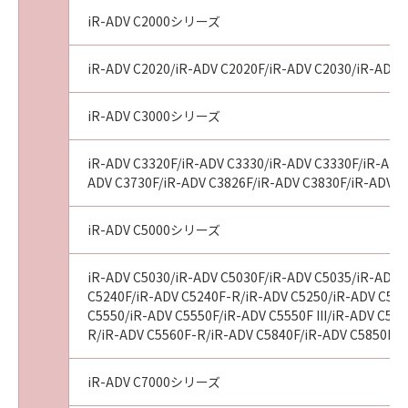
ることから生じた、機器の損傷またはデータ損
iR-ADV C2000シリーズ
失については、お客様のみが全責任を負いま
す。
iR-ADV C2020/iR-ADV C2020F/iR-ADV C2030/iR-ADV 
(3) キヤノン、キヤノンの子会社、それらの販売
代理店および販売店、並びにキヤノンのライセ
iR-ADV C3000シリーズ
ンサーは、本契約に基づくそれらの債務不履行
または不法行為によりお客様に損害が生じた場
iR-ADV C3320F/iR-ADV C3330/iR-ADV C3330F/iR-ADV 
合、いかなる損害（逸失利益およびその他の派
ADV C3730F/iR-ADV C3826F/iR-ADV C3830F/iR-ADV C
生的または付随的な損害を含むがこれらに限定
されない全ての損害をいいます。）について
iR-ADV C5000シリーズ
も、一切の責任を負わないものとします。
(4) お客様とキヤノンとの間の本契約が消費者契
約法に定める消費者契約に該当する場合であっ
iR-ADV C5030/iR-ADV C5030F/iR-ADV C5035/iR-ADV 
C5240F/iR-ADV C5240F-R/iR-ADV C5250/iR-ADV C5250
て、「許諾ソフトウェア」の動作が実質的に仕
C5550/iR-ADV C5550F/iR-ADV C5550F III/iR-ADV C55
様に不一致の場合についてのキヤノン、キヤノ
R/iR-ADV C5560F-R/iR-ADV C5840F/iR-ADV C5850F/i
ンの子会社、それらの販売代理店または販売店
並びにキヤノンのライセンサーのすべての責任
iR-ADV C7000シリーズ
およびお客様の唯一の救済は、前項の規定にか