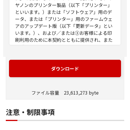
ヤノンのプリンター製品（以下「プリンター」
といいます。）または「ソフトウェア」用のデ
ータ、または「プリンター」用のファームウェ
アのアップデート版（以下「更新データ」とい
います。）、および／または③お客様による印
刷利用のために本契約とともに提供され、また
は「ソフトウェア」の使用によりオンラインで
提供される「ソフトウェア」以外の文字テキス
ト、画像、図形その他デジタルデータ形式の視
覚表現物およびそれらのアップデート版（以
ダウンロード
下、併せて「コンテンツデータ」といいま
す。）に関し締結される法的な契約です。「ソ
フトウェア」、「更新データ」および「コンテ
ファイル容量 23,613,273 byte
ンツデータ」は、それぞれまたは併せて「許諾
ソフトウェア」といいます。
お客様は、本契約とともに提供される同意を示
注意・制限事項
すボタンをクリックし、もしくは「許諾ソフト
ウェア」をインストールし、または「許諾ソフ