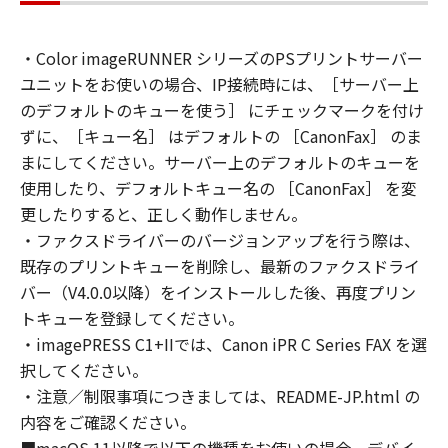
ウェア」をインストールし、または「許諾ソフ
トウェア」を使用することにより、本契約の条
・Color imageRUNNER シリーズのPSプリントサーバー
項に同意されたものとします。本契約の条項に
ユニットをお使いの場合、IP接続時には、［サーバー上
同意されない場合は、「許諾ソフトウェア」を
使用することはできません。
のデフォルトのキューを使う］ にチェックマークを付け
なお、「許諾ソフトウェア」には、本契約の各
ずに、［キュー名］ はデフォルトの ［CanonFax］ のま
条項が適用されない第三者のライブラリ、ソフ
まにしてください。サーバー上のデフォルトのキューを
トウェア、モジュール等（以下「第三者ソフト
使用したり、デフォルトキュー名の ［CanonFax］ を変
ウェア」といいます。）が含まれる場合があり
更したりすると、正しく動作しません。
ます。かかる「第三者ソフトウェア」の使用条
・ファクスドライバーのバージョンアップを行う際は、
件は、本契約の末尾、「許諾ソフトウェア」に
既存のプリントキューを削除し、最新のファクスドライ
関連するマニュアル等の資料、または「許諾ソ
バー（V4.0.0以降）をインストールした後、再度プリン
フトウェア」内に記載されていますのでご確認
トキューを登録してください。
ください。
・imagePRESS C1+IIでは、Canon iPR C Series FAX を選
１．権利の留保
択してください。
(1)
・注意／制限事項につきましては、README-JP.html の
「許諾ソフトウェア」に関する著作権を含む一
切の権利は、キヤノンまたはキヤノンのライセ
内容をご確認ください。
ンサーに帰属します。