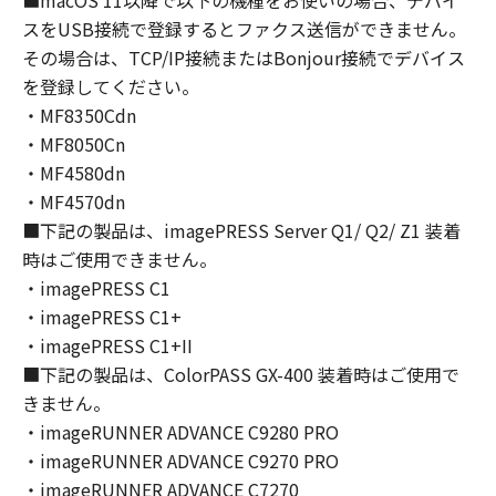
■macOS 11以降で以下の機種をお使いの場合、デバイ
(2)
スをUSB接続で登録するとファクス送信ができません。
本契約に明示的に定める場合を除き、キヤノン
その場合は、TCP/IP接続またはBonjour接続でデバイス
およびキヤノンのライセンサーのいかなる知的
を登録してください。
財産権も、明示たると黙示たるとを問わず、お
・MF8350Cdn
客様に譲渡または許諾されるものではありませ
・MF8050Cn
ん。
・MF4580dn
(3)
・MF4570dn
お客様は、「印刷物」（以下に定義します。）
■下記の製品は、imagePRESS Server Q1/ Q2/ Z1 装着
その他「許諾ソフトウェア」の複製物を含む
時はご使用できません。
「許諾ソフトウェア」に含まれるキヤノンまた
・imagePRESS C1
はキヤノンのライセンサーの著作権表示を変
更、除去または削除してはなりません。
・imagePRESS C1+
２．使用許諾
・imagePRESS C1+II
(1)- 1.
■下記の製品は、ColorPASS GX-400 装着時はご使用で
お客様は、「ソフトウェア」を、お客様のコン
きません。
ピューターにおいて使用（「使用」とは、「ソ
・imageRUNNER ADVANCE C9280 PRO
フトウェア」をコンピューターの固定記憶装置
・imageRUNNER ADVANCE C9270 PRO
上にインストールすること、またはコンピュー
・imageRUNNER ADVANCE C7270