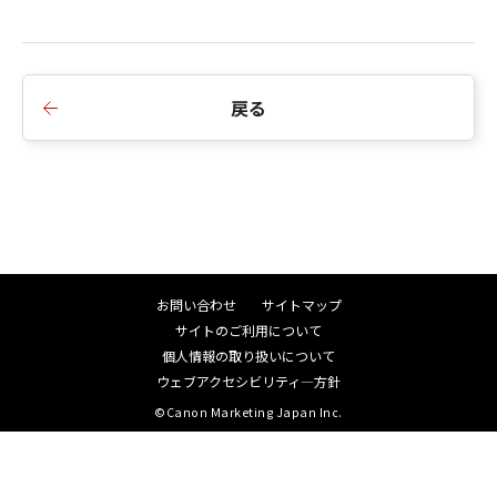
macOS 13.6.2、macOS 13.6.3、macOS 13.6.4に
対応しました。
3.macOS 11.7.10、macOS 12.6.9、macOS 12.7、
macOS 12.7.1、macOS 12.7.2、macOS 12.7.3に
戻る
対応しました。
4.インストーラーの［はじめに］画面に関連ユーテ
ィリティの記載を追加しました。
5.中国語フォントに対応しました。
■V4.15.14からV4.15.15への主な変更点
1.macOS 13.5、macOS 13.5.1に対応しました。
お問い合わせ
サイトマップ
2.macOS 12.6.8、macOS 11.7.9に対応しました。
サイトのご利用について
個人情報の取り扱いについて
■V4.15.13からV4.15.14への主な変更点
ウェブアクセシビリティ―方針
1.MF467dw、iR-ADV C359F、iR-ADV C3900シリー
©Canon Marketing Japan Inc.
ズ、iR-ADV 4900シリーズ、iR C3322F、MF7725F
に対応しました。
2.macOS 10.12を非サポートとしました。