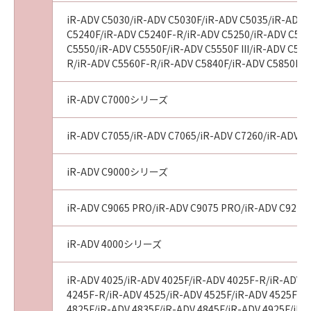
IS）』の状態で使用許諾されます。キヤノン、
キヤノンの子会社、それらの販売代理店および
iR-ADV C5030/iR-ADV C5030F/iR-ADV C5035/iR-ADV 
C5240F/iR-ADV C5240F-R/iR-ADV C5250/iR-ADV C5250
販売店、並びにキヤノンのライセンサーは、
C5550/iR-ADV C5550F/iR-ADV C5550F III/iR-ADV C55
「許諾ソフトウェア」に関して、商品性および
R/iR-ADV C5560F-R/iR-ADV C5840F/iR-ADV C5850F/i
特定の目的への適合性または「許諾ソフトウェ
ア」に欠陥がないことを含め、いかなる保証も
iR-ADV C7000シリーズ
しません。
(2)
キヤノン、キヤノンの子会社、それらの販売代
iR-ADV C7055/iR-ADV C7065/iR-ADV C7260/iR-ADV C72
理店および販売店、並びにキヤノンのライセン
サーは、お客様が「許諾ソフトウェア」を使用
iR-ADV C9000シリーズ
した結果として生ずるあらゆる行為について、
一切の責任を明確に否認します。お客様は、ご
iR-ADV C9065 PRO/iR-ADV C9075 PRO/iR-ADV C9270
自身の裁量とリスクで「許諾ソフトウェア」を
使用し、「許諾ソフトウェア」を使用すること
iR-ADV 4000シリーズ
から生じた、機器の損傷またはデータ損失につ
いては、お客様のみが全責任を負います。
iR-ADV 4025/iR-ADV 4025F/iR-ADV 4025F-R/iR-ADV 4
(3)
4245F-R/iR-ADV 4525/iR-ADV 4525F/iR-ADV 4525F III
キヤノン、キヤノンの子会社、それらの販売代
4825F/iR-ADV 4835F/iR-ADV 4845F/iR-ADV 4925F/iR-