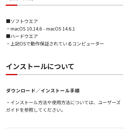
ターにおいて表示することをいいます。）し、
複製することができます。お客様は、「コンテ
ンツデータ」を頒布、再許諾、レンタル、販売
■ソフトウエア
または譲渡することはできません。お客様は、
・macOS 10.14.6 - macOS 14.6.1
「コンテンツデータ」を媒体に印刷し、印刷さ
■ハードウエア
れたそれらのもの（以下、「印刷物」といいま
・上記OSで動作保証されているコンピューター
す。）を、お客様自身による非商業的目的のた
めに使用し、使用させ、複製し、複製させ、頒
布することができます。お客様は、「印刷物」
インストールについて
を商業的目的のために使用し、使用させ、複製
し、複製させ、頒布することはできません。キ
ヤノンは、お客様による「印刷物」の使用およ
び利用につき一切の責任を負わず、また、本項
ダウンロード／インストール手順
に基づくお客様による「印刷物」の使用および
利用もしくはこれらに関連して生じるお客様と
・インストール方法や使用方法については、ユーザーズ
第三者との間の紛争または訴訟につき一切責任
ガイドを参照してください。
を負わないものとします。
(2)
お客様は、バックアップの目的で「許諾ソフト