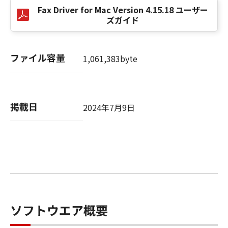
Fax Driver for Mac Version 4.15.18 ユーザー
ウェア」を合理的な範囲において複製すること
ズガイド
ができます。但し、お客様は、かかるバックア
ップコピーに「許諾ソフトウェア」に含まれて
いるすべての著作権表示を含めた形で複製を行
ファイル容量
1,061,383byte
うものとします。
(3)
本契約に明示的に定める場合を除き、お客様
は、「許諾ソフトウェア」の全部または一部を
掲載日
2024年7月9日
修正、改変、リバース・エンジニアリング、逆
コンパイル、逆アセンブルまたは他のプログラ
ミング言語へ変換することはできません。ま
た、第三者にこのような行為をさせてはなりま
せん。
(4)
本契約に明示的に定める場合を除き、お客様
は、「許諾ソフトウェア」を再使用許諾、譲
渡、販売、頒布、賃貸、リースもしくは貸与す
ソフトウエア概要
ること、または複製もしくは翻訳することはで