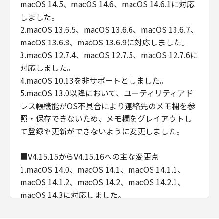
term is defined in 48 C.F.R. 2.101 (Oct 1995),
macOS 14.5、macOS 14.6、macOS 14.6.1に対応
consisting of "commercial computer
しました。
software" and "commercial computer
2.macOS 13.6.5、macOS 13.6.6、macOS 13.6.7、
software documentation," as such terms are
macOS 13.6.8、macOS 13.6.9に対応しました。
used in 48 C.F.R. 12.212 (Sept 1995).
3.macOS 12.7.4、macOS 12.7.5、macOS 12.7.6に
Consistent with 48 C.F.R. 12.212 and 48 C.F.R.
対応しました。
227.7202-1 through 227.7202-4 (June 1995),
4.macOS 10.13を非サポートとしました。
all U.S. Government End Users acquire the
5.macOS 13.0以降において、ユーティリティアド
Software with only those rights set forth
レス帳機能がOS不具合により連絡先のメモ欄を参
herein. Manufacturer is Canon Inc./30-2,
照・保存できないため、メモ欄をグレイアウトし
Shimomaruko 3-chome, Ohta-ku, Tokyo 146-
て登録や更新ができないように変更しました。
8501, Japan.
本条において、"Software"という語は、本契約
における「許諾ソフトウェア」を意味するもの
■V4.15.15からV4.15.16への主な変更点
とします。
1.macOS 14.0、macOS 14.1、macOS 14.1.1、
以上
macOS 14.1.2、macOS 14.2、macOS 14.2.1、
キヤノン株式会社
macOS 14.3に対応しました。
No. I010G025092
2.macOS 13.5.2、macOS 13.6、macOS 13.6.1、