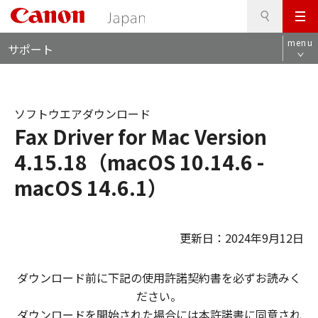
検
このページの本文へ
メ
索
ロ
ニ
menu
サポート
ー
ュ
カ
ー
ル
ナ
ソフトウエアダウンロード
ビ
Fax Driver for Mac Version
4.15.18（macOS 10.14.6 -
macOS 14.6.1）
更新日：2024年9月12日
ダウンロード前に下記の使用許諾契約書を必ずお読みく
ださい。
ダウンロードを開始された場合には本許諾書に同意され