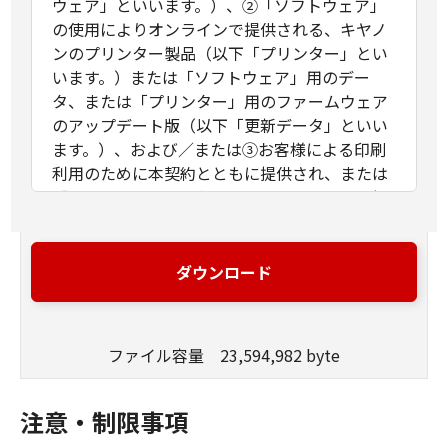
ウェア」といいます。）、②「ソフトウェア」
の使用によりオンラインで提供される、キヤノ
ンのプリンター製品（以下「プリンター」とい
います。）または「ソフトウェア」用のデー
タ、または「プリンター」用のファームウェア
のアップデート版（以下「更新データ」といい
ます。）、および／または③お客様による印刷
利用のために本契約とともに提供され、または
「ソフトウェア」の使用によりオンラインで提
供される「ソフトウェア」以外の文字テキス
ト、画像、図形その他デジタルデータ形式の視
覚表現物およびそれらのアップデート版（以
ダウンロード
下、併せて「コンテンツデータ」といいま
す。）に関し締結される法的な契約です。「ソ
フトウェア」、「更新データ」および「コンテ
ファイル容量 23,594,982 byte
ンツデータ」は、それぞれまたは併せて「許諾
ソフトウェア」といいます。
お客様は、本契約とともに提供される同意を示
注意・制限事項
すボタンをクリックし、もしくは「許諾ソフト