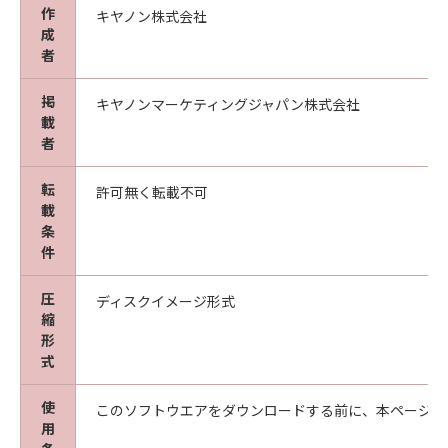
同意を示すボタンをクリックし、または「許諾
作
キヤノン株式会社
成
ソフトウェア」をインストールした時点で発効
者
し、下記(2)または(3)により終了されるまで有
効に存続します。
掲
キヤノンマーケティングジャパン株式会社
(2)
載
お客様は、すべての「許諾ソフトウェア」（そ
者
のバックアップコピーおよびインストール済み
の「ソフトウェア」、保存済みの「コンテンツ
転
許可無く転載不可
データ」を含むが、「プリンター」にインスト
載
ール済みの｢更新データ｣は含まないものとしま
条
す。以下同じ。）を消去することにより本契約
件
を終了させることができます。
圧
(3)
ディスクイメージ形式
縮
キヤノンは、お客様が本契約のいずれかの条項
形
に違反した場合、直ちに本契約を終了させるこ
式
とができます。
(4)
使
このソフトウエアをダウンロードする前に、本ページ冒
お客様は、上記(3)による本契約の終了後直ち
用
に、「許諾ソフトウェア」を消去するものとし