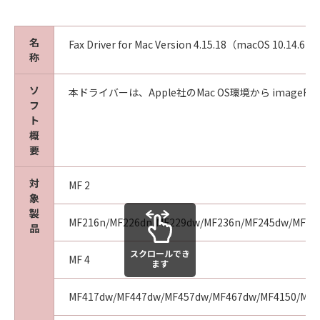
きません。また、第三者にこのような行為をさ
せてはなりません。
(5)
名
Fax Driver for Mac Version 4.15.18（macOS 10.14.6 -
お客様は、「許諾ソフトウェア」を、各種法令
称
等に違反する行為または公序良俗に反する行為
のために利用することはできません。また、第
ソ
本ドライバーは、Apple社のMac OS環境から imageRUNN
フ
三者にこのような行為をさせてはなりません。
ト
(6)
概
お客様は、「コンテンツデータ」を、アダルト
要
コンテンツ、暴力団関係等と関連する目的で利
用することはできません。また、第三者にこの
対
MF 2
ような行為をさせてはなりません。
象
(7)
製
MF216n/MF226dn/MF229dw/MF236n/MF245dw/MF249
お客様は、「コンテンツデータ」に関するキヤ
品
ノンまたはキヤノンのライセンサーの著作権、
スクロールでき
肖像権、商標権その他の権利を侵害する方法で
MF 4
ます
「コンテンツデータ」を利用することはできま
せん。また、第三者にこのような行為をさせて
MF417dw/MF447dw/MF457dw/MF467dw/MF4150/MF4
はなりません。