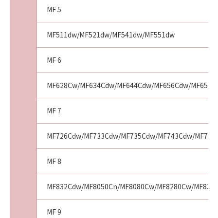
(8)
MF 5
お客様は、「コンテンツデータ」の全部または
一部を自らまたは第三者のために商標、商号、
MF511dw/MF521dw/MF541dw/MF551dw
サービスマークその他の商品表示に利用し、登
記し、または登録することはできません。ま
MF 6
た、第三者にこのような行為をさせてはなりま
せん。
MF628Cw/MF634Cdw/MF644Cdw/MF656Cdw/MF6570
(9)
お客様は、「コンテンツデータ」を、キヤノ
ン、キヤノンの子会社、もしくはキヤノンのラ
MF 7
イセンサーのイメージを損なう行為のために利
用すること、またはその他キヤノンが不適切と
MF726Cdw/MF733Cdw/MF735Cdw/MF743Cdw/MF745C
判断する目的で利用することはできません。ま
た、第三者にこのような行為をさせてはなりま
MF 8
せん。
３．情報送信および利用の承諾
MF832Cdw/MF8050Cn/MF8080Cw/MF8280Cw/MF8350
お客様は、(1)お客様が「ソフトウェア」を使用
してインターネットを通じてキヤノンまたはキ
MF 9
ヤノンが指定した第三者のサーバーにアクセス