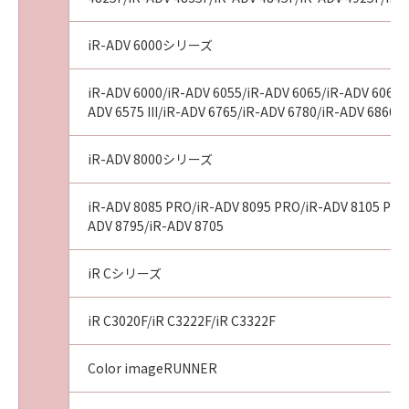
理店および販売店、並びにキヤノンのライセン
サーは、本契約に基づくそれらの債務不履行ま
iR-ADV 6000シリーズ
たは不法行為によりお客様に損害が生じた場
合、いかなる損害(逸失利益およびその他の派生
iR-ADV 6000/iR-ADV 6055/iR-ADV 6065/iR-ADV 6065-R
的または付随的な損害を含むがこれらに限定さ
ADV 6575 III/iR-ADV 6765/iR-ADV 6780/iR-ADV 6860/
れない全ての損害をいいます。) についても、一
切の責任を負わないものとします。
iR-ADV 8000シリーズ
(4)
お客様とキヤノンとの間の本契約が消費者契約
iR-ADV 8085 PRO/iR-ADV 8095 PRO/iR-ADV 8105 PRO/i
法に定める消費者契約に該当する場合であっ
ADV 8795/iR-ADV 8705
て、「許諾ソフトウェア」の動作が実質的に仕
様に不一致の場合についてのキヤノン、キヤノ
ンの子会社、それらの販売代理店または販売店
iR Cシリーズ
並びにキヤノンのライセンサーのすべての責任
およびお客様の唯一の救済は、前項の規定にか
iR C3020F/iR C3222F/iR C3322F
かわらず、当該不一致により生じた問題を解決
するための対応策の提示、対応策の実施または
Color imageRUNNER
「許諾ソフトウェア」の修正版の作成および提
供のみです。キヤノン、キヤノンの子会社、そ