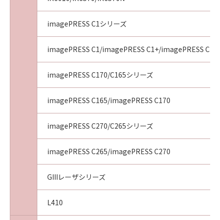
かなる紛争についても、一切責任を負わないも
のとします。
imagePRESS C1シリーズ
５．サポートおよびアップデート
キヤノン、キヤノンの子会社、それらの販売代
理店および販売店、並びにキヤノンのライセン
imagePRESS C1/imagePRESS C1+/imagePRESS C1+I
サーは、「許諾ソフトウェア」のメンテナンス
およびお客様による「許諾ソフトウェア」の使
imagePRESS C170/C165シリーズ
用の支援、並びに「許諾ソフトウェア」に対す
るアップデート、バグの修正またはサポートの
imagePRESS C165/imagePRESS C170
提供について、いかなる責任を負うものでもあ
りません。
imagePRESS C270/C265シリーズ
６．輸出
お客様は、日本国政府または該当国の政府より
imagePRESS C265/imagePRESS C270
必要な認可等を得ることなしに、「許諾ソフト
ウェア」の全部または一部を、直接または間接
GIIIレーザシリーズ
に輸出してはなりません。
７．契約期間
(1)
L410
本契約は、お客様が本契約とともに提供される