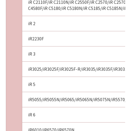
iR C2110F/iR C2110N/iR C2550F/iR C2570/iR C2570F/i
れらの販売代理店または販売店並びにキヤノン
C4580F/iR C5180/iR C5180N/iR C5185/iR C5185N/iR 
のライセンサーは、お客様による「許諾ソフト
ウェア」の誤用または本契約において許諾され
iR 2
ていない方法による使用が原因で当該問題が生
じた場合、前記の責任を負いません。ただし、
iR2230F
お客様とキヤノンとの間の本契約が消費者契約
法に定める消費者契約に該当する場合であっ
iR 3
て、キヤノン、キヤノンの子会社、それらの販
売代理店または販売店並びにキヤノンのライセ
ンサーの故意または重過失による債務不履行ま
iR3025/iR3025F/iR3025F-R/iR3035/iR3035F/iR3035F
たは不法行為に起因して「許諾ソフトウェア」
に関しお客様に生じた損害については、本項は
iR 5
適用されないものとします。
(5)
iR5055/iR5055N/iR5065/iR5065N/iR5075N/iR5570/i
キヤノン、キヤノンの子会社、それらの販売代
理店および販売店、並びにキヤノンのライセン
iR 6
サーは、「許諾ソフトウェア」の使用に起因ま
たは関連してお客様と第三者との間に生じるい
iR6010/iR6570/iR6570N