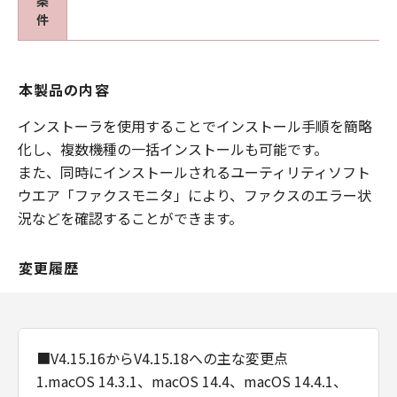
条
ます。
件
(5)
第１条、第３条、第４条および第６条の規定
は、本契約の終了後も効力を有するものとしま
本製品の内容
す。
８．分離可能性
インストーラを使用することでインストール手順を簡略
(1)
化し、複数機種の一括インストールも可能です。
本契約のいずれかの条項またはその一部が法律
また、同時にインストールされるユーティリティソフト
により無効となっても、本契約のそれ以外の部
ウエア「ファクスモニタ」により、ファクスのエラー状
分は効力を有するものとします。
況などを確認することができます。
(2)
本契約は日本国法に準拠するものとします。
変更履歴
(3)
本契約に関わる紛争は、東京地方裁判所を管轄
裁判所として解決するものとします。
９．U.S. GOVERNMENT RESTRICTED RIGHTS
■V4.15.16からV4.15.18への主な変更点
NOTICE
The Software is a "commercial item," as that
1.macOS 14.3.1、macOS 14.4、macOS 14.4.1、