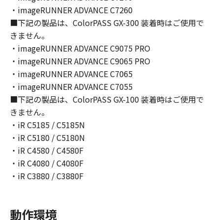
ターにおいて表示すること、アクセスするこ
・imageRUNNER ADVANCE C7260
と、読み出すこと、もしくは実行することのい
■下記の製品は、ColorPASS GX-300 装着時はご使用で
ずれも含むものとします。）することができま
きません。
す。
・imageRUNNER ADVANCE C9075 PRO
(1)- 2.
・imageRUNNER ADVANCE C9065 PRO
お客様は、 「更新データ」を、お客様のコンピ
ューターおよび「プリンター」において使用
・imageRUNNER ADVANCE C7065
（「使用」とは、「更新データ」をコンピュー
・imageRUNNER ADVANCE C7055
ターまたは「プリンター」の固定記憶装置上に
■下記の製品は、ColorPASS GX-100 装着時はご使用で
インストールすること、並びにコンピューター
きません。
または「プリンター」において表示すること、
・iR C5185 / C5185N
アクセスすること、読み出すこと、もしくは実
・iR C5180 / C5180N
行することのいずれも含むものとします。）す
・iR C4580 / C4580F
ることができます。
・iR C4080 / C4080F
(1)- 3.
・iR C3880 / C3880F
お客様は、「コンテンツデータ」を、お客様の
コンピューターにおいて使用（「使用」とは、
「コンテンツデータ」をコンピューターの固定
動作環境
記憶装置上に保存すること、またはコンピュー