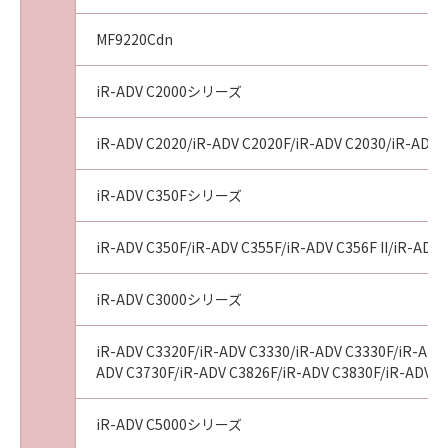
した場合に、お客様の使用環境に適合した情
MF9220Cdn
報・データのお客様への提供のために、「ソフ
トウェア」が、お客様の使用する「プリンタ
ー」の名称およびシリアル番号、「許諾ソフト
iR-ADV C2000シリーズ
ウェア」の種類、言語の設定情報、インクまた
はトナーの情報、「プリンター」の状態に関す
iR-ADV C2020/iR-ADV C2020F/iR-ADV C2030/iR-ADV 
る情報、地域情報、並びにOS・ブラウザーの種
類等の情報を送信する場合があること（但し、
iR-ADV C350Fシリーズ
送信されるこれらの情報にお客様の個人情報は
含まれません。）、および、(2)キヤノン、キヤ
iR-ADV C350F/iR-ADV C355F/iR-ADV C356F II/iR-ADV 
ノンの子会社、それらの販売代理店および販売
店が、お客様から送信されたこれらの情報を今
iR-ADV C3000シリーズ
後の製品開発や品質・サービスの向上のために
分析し、利用する場合があることを了解し、こ
iR-ADV C3320F/iR-ADV C3330/iR-ADV C3330F/iR-ADV 
れらに同意するものとします。
ADV C3730F/iR-ADV C3826F/iR-ADV C3830F/iR-ADV C
４．保証の否認および免責
(1)
iR-ADV C5000シリーズ
「許諾ソフトウェア」は、『現状のまま（AS-