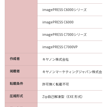
section shall be null and void with respect to
the jurisdiction of that court or tribunal and
imagePRESS C6000シリーズ
all the remaining provisions hereof shall
remain in full force and effect.
imagePRESS C6000
11. ACKNOWLEDGEMENT
BY CLICKING THE BUTTON INDICATING
imagePRESS C7000シリーズ
YOUR ACCEPTANCE AS STATED BELOW OR
INSTALLING THE SOFTWARE, YOU
ACKNOWLEDGE THAT YOU HAVE READ THIS
imagePRESS C7000VP
AGREEMENT, UNDERSTOOD IT, AND AGREE
TO BE BOUND BY ITS TERMS AND
作成者
キヤノン株式会社
CONDITIONS. YOU ALSO AGREE THAT THIS
AGREEMENT IS THE COMPLETE AND
掲載者
キヤノンマーケティングジャパン株式会社
EXCLUSIVE STATEMENT OF AGREEMENT
BETWEEN YOU AND CANON CONCERNING
転載条件
許可無く転載不可
THE SUBJECT MATTER HEREOF AND
SUPERSEDES ALL PROPOSALS OR PRIOR
圧縮形式
Zip自己解凍型（EXE 形式）
AGREEMENTS, VERBAL OR WRITTEN, AND
ANY OTHER COMMUNICATIONS BETWEEN