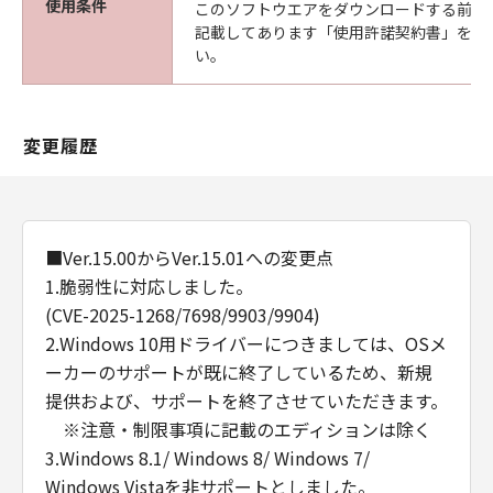
使用条件
このソフトウエアをダウンロードする前に
YOU AND CANON RELATING TO THE
記載してあります「使用許諾契約書」を必
SUBJECT MATTER HEREOF. NO AMENDMENT
い。
TO THIS AGREEMENT SHALL BE EFFECTIVE
UNLESS SIGNED BY A DULY AUTHORISED
REPRESENTATIVE OF CANON.
変更履歴
Should you have any questions concerning
this Agreement, or if you desire to contact
Canon for any reason, please write to Canon's
sales subsidiary or distributor/dealer, serving
the country where you obtained the
■Ver.15.00からVer.15.01への変更点
Products.
1.脆弱性に対応しました。
(CVE-2025-1268/7698/9903/9904)
2.Windows 10用ドライバーにつきましては、OSメ
ーカーのサポートが既に終了しているため、新規
提供および、サポートを終了させていただきます。
※注意・制限事項に記載のエディションは除く
3.Windows 8.1/ Windows 8/ Windows 7/
Windows Vistaを非サポートとしました。