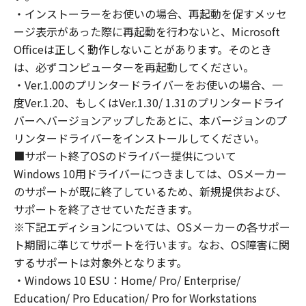
involved, and not to export or re-export,
・インストーラーをお使いの場合、再起動を促すメッセ
directly or indirectly, the Software in
ージ表示があった際に再起動を行わないと、Microsoft
violation of any such laws, restrictions and
Officeは正しく動作しないことがあります。そのとき
regulations, or without all necessary
は、必ずコンピューターを再起動してください。
approvals.
・Ver.1.00のプリンタードライバーをお使いの場合、一
6. NO SUPPORT
NEITHER CANON, CANON'S SUBSIDIARIES OR
度Ver.1.20、もしくはVer.1.30/ 1.31のプリンタードライ
AFFILIATES, THEIR DISTRIBUTORS, OR
バーへバージョンアップしたあとに、本バージョンのプ
DEALERS NOR CANON'S LICENSORS ARE
リンタードライバーをインストールしてください。
RESPONSIBLE FOR MAINTAINING OR
■サポート終了OSのドライバー提供について
HELPING YOU TO USE THE SOFTWARE. NO
Windows 10用ドライバーにつきましては、OSメーカー
UPDATES, FIXES OR SUPPORTS WILL BE
のサポートが既に終了しているため、新規提供および、
MADE AVAILABLE FOR THE SOFTWARE.
サポートを終了させていただきます。
7. NO WARRANTY AND DISCLAIMER OF
※下記エディションについては、OSメーカーの各サポー
INDEMNITY
ト期間に準じてサポートを行います。なお、OS障害に関
[NO WARRANTY] THE SOFTWARE IS
するサポートは対象外となります。
PROVIDED "AS IS" WITHOUT WARRANTY OF
・Windows 10 ESU：Home/ Pro/ Enterprise/
ANY KIND, EITHER EXPRESSED OR IMPLIED,
Education/ Pro Education/ Pro for Workstations
INCLUDING, BUT NOT LIMITED TO THE