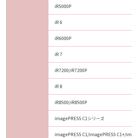
NOTICE
iR5000P
The Software is a "commercial item," as that
term is defined at 48 C.F.R. 2.101 (October
iR 6
1995), consisting of "commercial computer
software" and "commercial computer
iR6000P
software documentation," as such terms are
used in 48 C.F.R. 12.212 (September 1995).
iR 7
Consistent with 48 C.F.R. 12.212 and 48 C.F.R.
227.7202-1 through 227.7202-4 (June 1995),
iR7200/iR7200P
all U.S. Government End Users shall acquire
the Software with only those rights set forth
iR 8
herein. Manufacturer is Canon Inc./30-2,
Shimomaruko 3-chome, Ohta-ku, Tokyo 146-
8501, Japan.
iR8500/iR8500P
10. SEVERABILITY
In the event that any section hereof is
imagePRESS C1シリーズ
declared or found to be illegal by any court or
tribunal of competent jurisdiction, such
imagePRESS C1/imagePRESS C1+/image