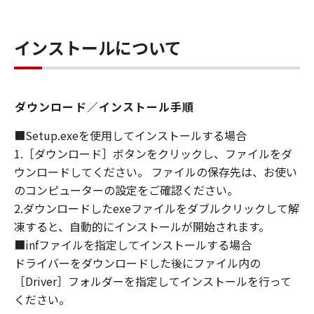
WARRANT THAT THE FUNCTIONS
CONTAINED IN THE SOFTWARE WILL MEET
インストールについて
YOUR REQUIREMENTS OR THAT THE
OPERATION OF THE SOFTWARE WILL BE
UNINTERRUPTED OR ERROR FREE.
[NO LIABILITY FOR DAMAGES] IN NO EVENT
ダウンロード／インストール手順
SHALL EITHER CANON, CANON'S
SUBSIDIARIES OR AFFILIATES, THEIR
■Setup.exeを使用してインストールする場合
DISTRIBUTORS DEALERS OR CANON'S
1.［ダウンロード］ボタンをクリックし、ファイルをダ
LICENSORS BE LIABLE FOR ANY DAMAGES
ウンロードしてください。 ファイルの保存先は、お使い
WHATSOEVER (INCLUDING WITHOUT
のコンピューターの設定をご確認ください。
LIMITATION, LOSS OF BUSINESS PROFITS,
2.ダウンロードしたexeファイルをダブルクリックして解
LOSS OF BUSINESS INFORMATION, LOSS OF
凍すると、自動的にインストールが開始されます。
BUSINESS INTERRUPTION OR OTHER
■infファイルを指定してインストールする場合
COMPENSATORY, INCIDENTAL OR
ドライバーをダウンロードした後にファイル内の
CONSEQUENTIAL DAMAGES) ARISING OUT OF
［Driver］フォルダーを指定してインストールを行って
THE SOFTWARE, USE THEREOF OR INABILITY
ください。
TO USE THE SOFTWARE EVEN IF EITHER