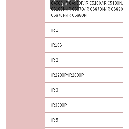
C4580/iR C4580F/iR C5180/iR C5180N/iR
CONCERNING THE SOFTWARE OR ITS USE.
ます
C5185N/iR C5870/iR C5870N/iR C5880N/i
8. TERM
C6870N/iR C6880N
This Agreement is effective upon your
acceptance hereof by clicking the button
iR 1
indicating your acceptance as stated below or
installing the Software and remains in effect
until terminated. You may terminate this
iR105
Agreement by destroying the Software
including any and all copies thereof.
iR 2
This Agreement shall also terminate if you fail
to comply with any terms hereof. Upon
iR2200P/iR2800P
termination of this Agreement, in addition to
Canon enforcing its respective legal rights,
iR 3
you must then promptly destroy the
Software including any and all copies thereof.
iR3300P
Notwithstanding the foregoing, Sections 4,
and 7 through 11 shall survive any termination
iR 5
of this Agreement.
9. U.S. GOVERNMENT RESTRICTED RIGHTS