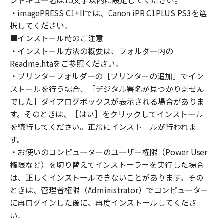
ントキュー名は15文字以内に設定してください。
reverse engineer the Software and you shall
・imagePRESS C1+IIでは、Canon iPR C1PLUS PS3を選
not have any third party to do so.
択してください。
3. COPYRIGHT NOTICE
■インストール時のご注意
You shall not modify, remove or delete any
・インストール方法の概要は、フォルダー内の
copyright notice of Canon or its licensors
Readme.htaをご参照ください。
contained in the Software, including any copy
・プリンターフォルダーの［プリンターの追加］でイン
thereof.
ストールを行う場合、［デジタル署名が見つかりません
4. OWNERSHIP
でした］ダイアログボックスが表示される場合がありま
Canon and its licensors retain in all respects
す。そのときは、［はい］をクリックしてインストール
the title, ownership and intellectual property
を続行してください。正常にインストールが行われま
rights in and to the Software. Except as
expressly provided herein, no license or right,
す。
express or implied, is hereby conveyed or
・お使いのコンピューターのユーザー権限（Power User
granted by Canon to you for any intellectual
権限など）を切り替えてインストーラーを実行した場合
property of Canon and its licensors.
は、正しくインストールできないことがあります。その
5. EXPORT RESTRICTION
ときは、管理者権限（Administrator）でコンピューター
You agree to comply with all export laws and
に再ログインした後に、再度インストールしてくださ
restrictions and regulations of the country
い。