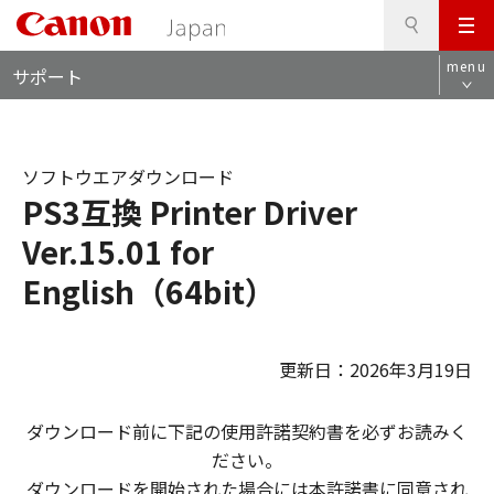
検
このページの本文へ
メ
索
ロ
ニ
menu
サポート
ー
ュ
カ
ー
ル
ナ
ソフトウエアダウンロード
ビ
PS3互換 Printer Driver
Ver.15.01 for
English（64bit）
更新日：2026年3月19日
ダウンロード前に下記の使用許諾契約書を必ずお読みく
ださい。
ダウンロードを開始された場合には本許諾書に同意され