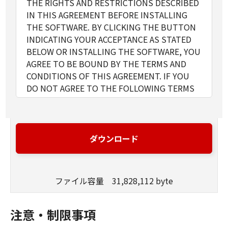
THE RIGHTS AND RESTRICTIONS DESCRIBED
IN THIS AGREEMENT BEFORE INSTALLING
THE SOFTWARE. BY CLICKING THE BUTTON
INDICATING YOUR ACCEPTANCE AS STATED
BELOW OR INSTALLING THE SOFTWARE, YOU
AGREE TO BE BOUND BY THE TERMS AND
CONDITIONS OF THIS AGREEMENT. IF YOU
DO NOT AGREE TO THE FOLLOWING TERMS
AND CONDITIONS OF THIS AGREEMENT, DO
NOT USE THE SOFTWARE. NO REFUND WILL
BE MADE BECAUSE THE SOFTWARE WAS
PROVIDED TO YOU AT NO CHARGE.
ダウンロード
1. GRANT OF LICENSE
Canon grants you a personal, limited and non-
exclusive license to use ("use" as used herein
ファイル容量 31,828,112 byte
shall include storing, loading, installing,
accessing, executing or displaying) the
Software solely for the use with Products
注意・制限事項
only on computers directly or via network