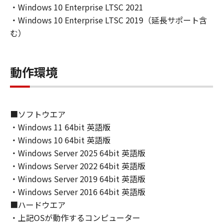
IMPLIED WARRANTIES OF MERCHANTABILITY
・Windows 10 Enterprise LTSC 2021
AND FITNESS FOR A PARTICULAR PURPOSE.
・Windows 10 Enterprise LTSC 2019（延長サポート含
THE ENTIRE RISK AS TO THE QUALITY AND
む）
PERFORMANCE OF THE SOFTWARE IS WITH
YOU. SHOULD THE SOFTWARE PROVE
DEFECTIVE, YOU ASSUME THE ENTIRE COST
動作環境
OF ALL NECESSARY SERVICING, REPAIR OR
CORRECTION. SOME STATES OR LEGAL
JURISDICTIONS DO NOT ALLOW THE
■ソフトウエア
EXCLUSION OF IMPLIED WARRANTIES, SO
THE ABOVE EXCLUSION MAY NOT APPLY TO
・Windows 11 64bit 英語版
YOU.
・Windows 10 64bit 英語版
THIS WARRANTY GIVES YOU SPECIFIC LEGAL
・Windows Server 2025 64bit 英語版
RIGHTS AND YOU MAY ALSO HAVE OTHER
・Windows Server 2022 64bit 英語版
RIGHTS WHICH VARY FROM STATE TO STATE
・Windows Server 2019 64bit 英語版
OR JURISDICTION TO JURISDICTION.
・Windows Server 2016 64bit 英語版
NEITHER CANON, CANON'S SUBSIDIARIES OR
■ハードウエア
AFFILIATES, THEIR DISTRIBUTORS, OR
・上記OSが動作するコンピューター
DEALERS NOR CANON'S LICENSORS