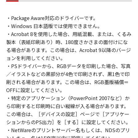
connected to the Products (the "Designated
Computer").
・Package Aware対応のドライバーです。
You may allow other users of other
・Windows 日本語版では使用できません。
computers connected to your Designated
Computer to use the Software, provided that
・Acrobat 8を使用した場合、用紙混載、または、くるみ
you must assure that all such users shall abide
製本（表紙印刷あり）時、180度さかさまの面付けにな
by the terms of this Agreement and shall be
る場合があります。この場合は、Acrobat 9以降のバージ
subject to restrictions and obligations borne
ョンを利用してください。
by you hereunder.
・PSドライバーから、RGBデータを印刷した場合、写真
You may make one copy of the Software
／イラストなどの黒部分が4色で印刷されず、黒1色で印
solely for a back-up purpose.
刷される場合があります。この場合は、RGB墨版補償＝
2. RESTRICTIONS
OFFに設定してください。
You shall not use the Software except as
・特定のアプリケーション（PowerPoint 2007など）か
expressly granted or permitted herein, and
ら印刷すると印刷時に白い縦線が入る場合があります。
shall not assign, sublicense, sell, rent, lease,
この場合は、［デバイスの設定］ページで［アプリケー
loan, convey or transfer to any third party the
ションからのPS出力］を［する］に設定してください。
Software. You shall not alter, translate or
convert to another programming language,
・NetWareのプリントサーバー名もしくは、NDSのプリ
modify, disassemble, decompile or otherwise