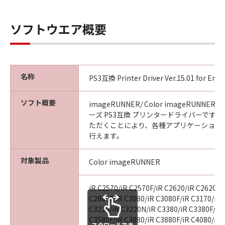
CANON, CANON'S SUBSIDIARIES OR
AFFILIATES, THEIR DISTRIBUTORS, DEALERS
ソフトウエア概要
OR CANON'S LICENSORS HAVE BEEN ADVISED
OF THE POSSIBILITY OF SUCH DAMAGES.
SOME STATES OR LEGAL JURISDICTIONS DO
NOT ALLOW THE LIMITATION OR EXCLUSION
OF LIABILITY FOR INCIDENTAL OR
名称
PS3互換 Printer Driver Ver.15.01 for En
CONSEQUENTIAL DAMAGES, OR PERSONAL
INJURY OR DEATH RESULTING FROM
ソフト概要
imageRUNNER/ Color imageRUNNER/
NEGLIGENCE ON THE PART OF SELLER, SO
ーズ PS3互換 プリンタードライバーです
THE ABOVE LIMITATION OR EXCLUSION MAY
ただくことにより、各種アプリケーション
NOT APPLY TO YOU.
行えます。
[RELEASE OF LIABILITY] TO THE FULL
EXTENT PERMITTED BY APPLICABLE LAW,
対象製品
Color imageRUNNER
YOU HEREBY RELEASE CANON, CANON'S
SUBSIDIARIES AND AFFILIATES, THEIR
iR C2570/iR C2570F/iR C2620/iR C2620N/
DISTRIBUTORS, DEALERS AND CANON'S
C2880F/iR C3080/iR C3080F/iR C3170/iR 
LICENSORS FROM ANY AND ALL LIABILITY
C3220/iR C3220N/iR C3380/iR C3380F/iR
ARISING FROM OR RELATED TO ALL CLAIMS
C3580F/iR C3880/iR C3880F/iR C4080/iR 
スクロールでき