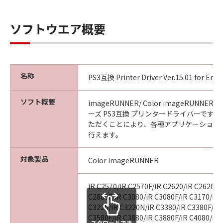
CANON, CANON'S SUBSIDIARIES OR
AFFILIATES, THEIR DISTRIBUTORS, DEALERS
ソフトウエア概要
OR CANON'S LICENSORS HAVE BEEN ADVISED
OF THE POSSIBILITY OF SUCH DAMAGES.
SOME STATES OR LEGAL JURISDICTIONS DO
NOT ALLOW THE LIMITATION OR EXCLUSION
OF LIABILITY FOR INCIDENTAL OR
名称
PS3互換 Printer Driver Ver.15.01 for En
CONSEQUENTIAL DAMAGES, OR PERSONAL
INJURY OR DEATH RESULTING FROM
ソフト概要
imageRUNNER/ Color imageRUNNER/
NEGLIGENCE ON THE PART OF SELLER, SO
ーズ PS3互換 プリンタードライバーです
THE ABOVE LIMITATION OR EXCLUSION MAY
ただくことにより、各種アプリケーション
NOT APPLY TO YOU.
行えます。
[RELEASE OF LIABILITY] TO THE FULL
EXTENT PERMITTED BY APPLICABLE LAW,
対象製品
Color imageRUNNER
YOU HEREBY RELEASE CANON, CANON'S
SUBSIDIARIES AND AFFILIATES, THEIR
iR C2570/iR C2570F/iR C2620/iR C2620N/
DISTRIBUTORS, DEALERS AND CANON'S
C2880F/iR C3080/iR C3080F/iR C3170/iR 
LICENSORS FROM ANY AND ALL LIABILITY
C3220/iR C3220N/iR C3380/iR C3380F/iR
ARISING FROM OR RELATED TO ALL CLAIMS
C3580F/iR C3880/iR C3880F/iR C4080/iR 
スクロールでき