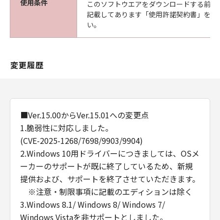
使用条件
このソフトウエアをダウンロードする前に
YOU AND CANON RELATING TO THE
記載してあります「使用許諾契約書」を必
SUBJECT MATTER HEREOF. NO AMENDMENT
い。
TO THIS AGREEMENT SHALL BE EFFECTIVE
UNLESS SIGNED BY A DULY AUTHORISED
REPRESENTATIVE OF CANON.
変更履歴
Should you have any questions concerning
this Agreement, or if you desire to contact
Canon for any reason, please write to Canon's
sales subsidiary or distributor/dealer, serving
the country where you obtained the
■Ver.15.00からVer.15.01への変更点
Products.
1.脆弱性に対応しました。
(CVE-2025-1268/7698/9903/9904)
2.Windows 10用ドライバーにつきましては、OSメ
ーカーのサポートが既に終了しているため、新規
提供および、サポートを終了させていただきます。
※注意・制限事項に記載のエディションは除く
3.Windows 8.1/ Windows 8/ Windows 7/
Windows Vistaを非サポートとしました。