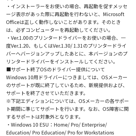
involved, and not to export or re-export,
・インストーラーをお使いの場合、再起動を促すメッセ
directly or indirectly, the Software in
ージ表示があった際に再起動を行わないと、Microsoft
violation of any such laws, restrictions and
Officeは正しく動作しないことがあります。そのとき
regulations, or without all necessary
は、必ずコンピューターを再起動してください。
approvals.
・Ver.1.00のプリンタードライバーをお使いの場合、一
6. NO SUPPORT
NEITHER CANON, CANON'S SUBSIDIARIES OR
度Ver.1.20、もしくはVer.1.30/ 1.31のプリンタードライ
AFFILIATES, THEIR DISTRIBUTORS, OR
バーへバージョンアップしたあとに、本バージョンのプ
DEALERS NOR CANON'S LICENSORS ARE
リンタードライバーをインストールしてください。
RESPONSIBLE FOR MAINTAINING OR
■サポート終了OSのドライバー提供について
HELPING YOU TO USE THE SOFTWARE. NO
Windows 10用ドライバーにつきましては、OSメーカー
UPDATES, FIXES OR SUPPORTS WILL BE
のサポートが既に終了しているため、新規提供および、
MADE AVAILABLE FOR THE SOFTWARE.
サポートを終了させていただきます。
7. NO WARRANTY AND DISCLAIMER OF
※下記エディションについては、OSメーカーの各サポー
INDEMNITY
ト期間に準じてサポートを行います。なお、OS障害に関
[NO WARRANTY] THE SOFTWARE IS
するサポートは対象外となります。
PROVIDED "AS IS" WITHOUT WARRANTY OF
・Windows 10 ESU：Home/ Pro/ Enterprise/
ANY KIND, EITHER EXPRESSED OR IMPLIED,
Education/ Pro Education/ Pro for Workstations
INCLUDING, BUT NOT LIMITED TO THE