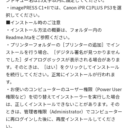
ントキュー名は15文字以内に設定してください。
reverse engineer the Software and you shall
・imagePRESS C1+IIでは、Canon iPR C1PLUS PS3を選
not have any third party to do so.
択してください。
3. COPYRIGHT NOTICE
■インストール時のご注意
You shall not modify, remove or delete any
・インストール方法の概要は、フォルダー内の
copyright notice of Canon or its licensors
Readme.htaをご参照ください。
contained in the Software, including any copy
・プリンターフォルダーの［プリンターの追加］でイン
thereof.
ストールを行う場合、［デジタル署名が見つかりません
4. OWNERSHIP
でした］ダイアログボックスが表示される場合がありま
Canon and its licensors retain in all respects
す。そのときは、［はい］をクリックしてインストール
the title, ownership and intellectual property
を続行してください。正常にインストールが行われま
rights in and to the Software. Except as
expressly provided herein, no license or right,
す。
express or implied, is hereby conveyed or
・お使いのコンピューターのユーザー権限（Power User
granted by Canon to you for any intellectual
権限など）を切り替えてインストーラーを実行した場合
property of Canon and its licensors.
は、正しくインストールできないことがあります。その
5. EXPORT RESTRICTION
ときは、管理者権限（Administrator）でコンピューター
You agree to comply with all export laws and
に再ログインした後に、再度インストールしてくださ
restrictions and regulations of the country
い。