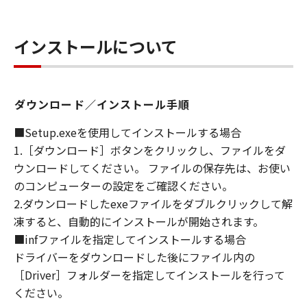
WARRANT THAT THE FUNCTIONS
CONTAINED IN THE SOFTWARE WILL MEET
インストールについて
YOUR REQUIREMENTS OR THAT THE
OPERATION OF THE SOFTWARE WILL BE
UNINTERRUPTED OR ERROR FREE.
[NO LIABILITY FOR DAMAGES] IN NO EVENT
ダウンロード／インストール手順
SHALL EITHER CANON, CANON'S
SUBSIDIARIES OR AFFILIATES, THEIR
■Setup.exeを使用してインストールする場合
DISTRIBUTORS DEALERS OR CANON'S
1.［ダウンロード］ボタンをクリックし、ファイルをダ
LICENSORS BE LIABLE FOR ANY DAMAGES
ウンロードしてください。 ファイルの保存先は、お使い
WHATSOEVER (INCLUDING WITHOUT
のコンピューターの設定をご確認ください。
LIMITATION, LOSS OF BUSINESS PROFITS,
2.ダウンロードしたexeファイルをダブルクリックして解
LOSS OF BUSINESS INFORMATION, LOSS OF
凍すると、自動的にインストールが開始されます。
BUSINESS INTERRUPTION OR OTHER
■infファイルを指定してインストールする場合
COMPENSATORY, INCIDENTAL OR
ドライバーをダウンロードした後にファイル内の
CONSEQUENTIAL DAMAGES) ARISING OUT OF
［Driver］フォルダーを指定してインストールを行って
THE SOFTWARE, USE THEREOF OR INABILITY
ください。
TO USE THE SOFTWARE EVEN IF EITHER