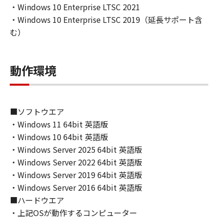
IMPLIED WARRANTIES OF MERCHANTABILITY
・Windows 10 Enterprise LTSC 2021
AND FITNESS FOR A PARTICULAR PURPOSE.
・Windows 10 Enterprise LTSC 2019（延長サポート含
THE ENTIRE RISK AS TO THE QUALITY AND
む）
PERFORMANCE OF THE SOFTWARE IS WITH
YOU. SHOULD THE SOFTWARE PROVE
DEFECTIVE, YOU ASSUME THE ENTIRE COST
動作環境
OF ALL NECESSARY SERVICING, REPAIR OR
CORRECTION. SOME STATES OR LEGAL
JURISDICTIONS DO NOT ALLOW THE
■ソフトウエア
EXCLUSION OF IMPLIED WARRANTIES, SO
THE ABOVE EXCLUSION MAY NOT APPLY TO
・Windows 11 64bit 英語版
YOU.
・Windows 10 64bit 英語版
THIS WARRANTY GIVES YOU SPECIFIC LEGAL
・Windows Server 2025 64bit 英語版
RIGHTS AND YOU MAY ALSO HAVE OTHER
・Windows Server 2022 64bit 英語版
RIGHTS WHICH VARY FROM STATE TO STATE
・Windows Server 2019 64bit 英語版
OR JURISDICTION TO JURISDICTION.
・Windows Server 2016 64bit 英語版
NEITHER CANON, CANON'S SUBSIDIARIES OR
■ハードウエア
AFFILIATES, THEIR DISTRIBUTORS, OR
・上記OSが動作するコンピューター
DEALERS NOR CANON'S LICENSORS