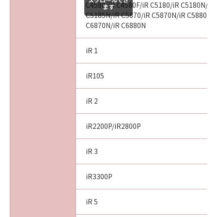
C4580/iR C4580F/iR C5180/iR C5180N/iR
CONCERNING THE SOFTWARE OR ITS USE.
ます
C5185N/iR C5870/iR C5870N/iR C5880N/i
8. TERM
C6870N/iR C6880N
This Agreement is effective upon your
acceptance hereof by clicking the button
iR 1
indicating your acceptance as stated below or
installing the Software and remains in effect
until terminated. You may terminate this
iR105
Agreement by destroying the Software
including any and all copies thereof.
iR 2
This Agreement shall also terminate if you fail
to comply with any terms hereof. Upon
iR2200P/iR2800P
termination of this Agreement, in addition to
Canon enforcing its respective legal rights,
iR 3
you must then promptly destroy the
Software including any and all copies thereof.
iR3300P
Notwithstanding the foregoing, Sections 4,
and 7 through 11 shall survive any termination
iR 5
of this Agreement.
9. U.S. GOVERNMENT RESTRICTED RIGHTS