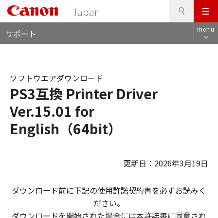
検
このページの本文へ
メ
索
ロ
ニ
menu
サポート
ー
ュ
カ
ー
ル
ナ
ソフトウエアダウンロード
ビ
PS3互換 Printer Driver
Ver.15.01 for
English（64bit）
更新日：2026年3月19日
ダウンロード前に下記の使用許諾契約書を必ずお読みく
ださい。
ダウンロードを開始された場合には本許諾書に同意され