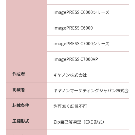
section shall be null and void with respect to
the jurisdiction of that court or tribunal and
imagePRESS C6000シリーズ
all the remaining provisions hereof shall
remain in full force and effect.
imagePRESS C6000
11. ACKNOWLEDGEMENT
BY CLICKING THE BUTTON INDICATING
imagePRESS C7000シリーズ
YOUR ACCEPTANCE AS STATED BELOW OR
INSTALLING THE SOFTWARE, YOU
ACKNOWLEDGE THAT YOU HAVE READ THIS
imagePRESS C7000VP
AGREEMENT, UNDERSTOOD IT, AND AGREE
TO BE BOUND BY ITS TERMS AND
作成者
キヤノン株式会社
CONDITIONS. YOU ALSO AGREE THAT THIS
AGREEMENT IS THE COMPLETE AND
掲載者
キヤノンマーケティングジャパン株式会社
EXCLUSIVE STATEMENT OF AGREEMENT
BETWEEN YOU AND CANON CONCERNING
転載条件
許可無く転載不可
THE SUBJECT MATTER HEREOF AND
SUPERSEDES ALL PROPOSALS OR PRIOR
圧縮形式
Zip自己解凍型（EXE 形式）
AGREEMENTS, VERBAL OR WRITTEN, AND
ANY OTHER COMMUNICATIONS BETWEEN