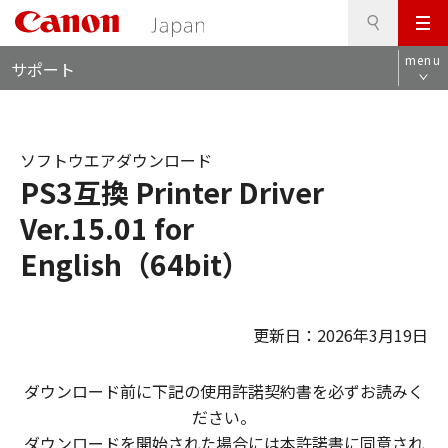
検
このページの本文へ
メ
索
ロ
ニ
menu
サポート
ー
ュ
カ
ー
ル
ナ
ソフトウエアダウンロード
ビ
PS3互換 Printer Driver
Ver.15.01 for
English（64bit）
更新日：2026年3月19日
ダウンロード前に下記の使用許諾契約書を必ずお読みく
ださい。
ダウンロードを開始された場合には本許諾書に同意され