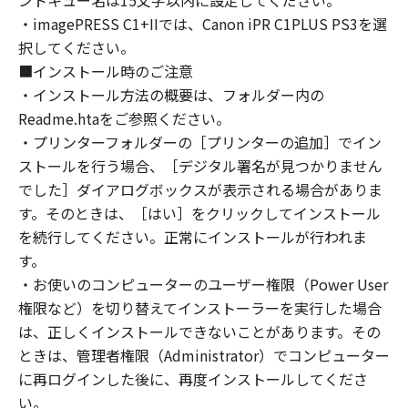
ントキュー名は15文字以内に設定してください。
reverse engineer the Software and you shall
・imagePRESS C1+IIでは、Canon iPR C1PLUS PS3を選
not have any third party to do so.
択してください。
3. COPYRIGHT NOTICE
■インストール時のご注意
You shall not modify, remove or delete any
・インストール方法の概要は、フォルダー内の
copyright notice of Canon or its licensors
Readme.htaをご参照ください。
contained in the Software, including any copy
・プリンターフォルダーの［プリンターの追加］でイン
thereof.
ストールを行う場合、［デジタル署名が見つかりません
4. OWNERSHIP
でした］ダイアログボックスが表示される場合がありま
Canon and its licensors retain in all respects
す。そのときは、［はい］をクリックしてインストール
the title, ownership and intellectual property
を続行してください。正常にインストールが行われま
rights in and to the Software. Except as
expressly provided herein, no license or right,
す。
express or implied, is hereby conveyed or
・お使いのコンピューターのユーザー権限（Power User
granted by Canon to you for any intellectual
権限など）を切り替えてインストーラーを実行した場合
property of Canon and its licensors.
は、正しくインストールできないことがあります。その
5. EXPORT RESTRICTION
ときは、管理者権限（Administrator）でコンピューター
You agree to comply with all export laws and
に再ログインした後に、再度インストールしてくださ
restrictions and regulations of the country
い。