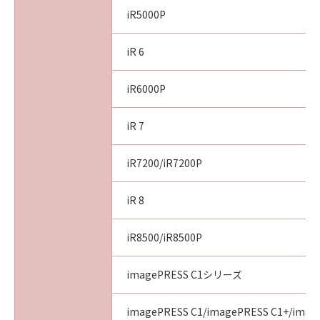
NOTICE
iR5000P
The Software is a "commercial item," as that
term is defined at 48 C.F.R. 2.101 (October
iR 6
1995), consisting of "commercial computer
software" and "commercial computer
iR6000P
software documentation," as such terms are
used in 48 C.F.R. 12.212 (September 1995).
iR 7
Consistent with 48 C.F.R. 12.212 and 48 C.F.R.
227.7202-1 through 227.7202-4 (June 1995),
iR7200/iR7200P
all U.S. Government End Users shall acquire
the Software with only those rights set forth
iR 8
herein. Manufacturer is Canon Inc./30-2,
Shimomaruko 3-chome, Ohta-ku, Tokyo 146-
8501, Japan.
iR8500/iR8500P
10. SEVERABILITY
In the event that any section hereof is
imagePRESS C1シリーズ
declared or found to be illegal by any court or
tribunal of competent jurisdiction, such
imagePRESS C1/imagePRESS C1+/image