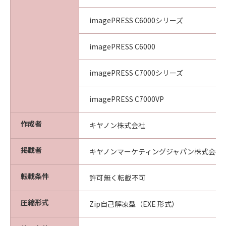
section shall be null and void with respect to
the jurisdiction of that court or tribunal and
imagePRESS C6000シリーズ
all the remaining provisions hereof shall
remain in full force and effect.
imagePRESS C6000
11. ACKNOWLEDGEMENT
BY CLICKING THE BUTTON INDICATING
imagePRESS C7000シリーズ
YOUR ACCEPTANCE AS STATED BELOW OR
INSTALLING THE SOFTWARE, YOU
ACKNOWLEDGE THAT YOU HAVE READ THIS
imagePRESS C7000VP
AGREEMENT, UNDERSTOOD IT, AND AGREE
TO BE BOUND BY ITS TERMS AND
作成者
キヤノン株式会社
CONDITIONS. YOU ALSO AGREE THAT THIS
AGREEMENT IS THE COMPLETE AND
掲載者
キヤノンマーケティングジャパン株式会社
EXCLUSIVE STATEMENT OF AGREEMENT
BETWEEN YOU AND CANON CONCERNING
転載条件
許可無く転載不可
THE SUBJECT MATTER HEREOF AND
SUPERSEDES ALL PROPOSALS OR PRIOR
圧縮形式
Zip自己解凍型（EXE 形式）
AGREEMENTS, VERBAL OR WRITTEN, AND
ANY OTHER COMMUNICATIONS BETWEEN