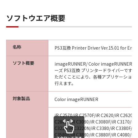
CANON, CANON'S SUBSIDIARIES OR
AFFILIATES, THEIR DISTRIBUTORS, DEALERS
ソフトウエア概要
OR CANON'S LICENSORS HAVE BEEN ADVISED
OF THE POSSIBILITY OF SUCH DAMAGES.
SOME STATES OR LEGAL JURISDICTIONS DO
NOT ALLOW THE LIMITATION OR EXCLUSION
OF LIABILITY FOR INCIDENTAL OR
名称
PS3互換 Printer Driver Ver.15.01 for En
CONSEQUENTIAL DAMAGES, OR PERSONAL
INJURY OR DEATH RESULTING FROM
ソフト概要
imageRUNNER/ Color imageRUNNER/
NEGLIGENCE ON THE PART OF SELLER, SO
ーズ PS3互換 プリンタードライバーです
THE ABOVE LIMITATION OR EXCLUSION MAY
ただくことにより、各種アプリケーション
NOT APPLY TO YOU.
行えます。
[RELEASE OF LIABILITY] TO THE FULL
EXTENT PERMITTED BY APPLICABLE LAW,
対象製品
Color imageRUNNER
YOU HEREBY RELEASE CANON, CANON'S
SUBSIDIARIES AND AFFILIATES, THEIR
iR C2570/iR C2570F/iR C2620/iR C2620N/
DISTRIBUTORS, DEALERS AND CANON'S
C2880F/iR C3080/iR C3080F/iR C3170/iR 
LICENSORS FROM ANY AND ALL LIABILITY
C3220/iR C3220N/iR C3380/iR C3380F/iR
ARISING FROM OR RELATED TO ALL CLAIMS
C3580F/iR C3880/iR C3880F/iR C4080/iR 
スクロールでき