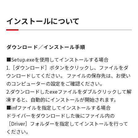
WARRANT THAT THE FUNCTIONS
CONTAINED IN THE SOFTWARE WILL MEET
インストールについて
YOUR REQUIREMENTS OR THAT THE
OPERATION OF THE SOFTWARE WILL BE
UNINTERRUPTED OR ERROR FREE.
[NO LIABILITY FOR DAMAGES] IN NO EVENT
ダウンロード／インストール手順
SHALL EITHER CANON, CANON'S
SUBSIDIARIES OR AFFILIATES, THEIR
■Setup.exeを使用してインストールする場合
DISTRIBUTORS DEALERS OR CANON'S
1.［ダウンロード］ボタンをクリックし、ファイルをダ
LICENSORS BE LIABLE FOR ANY DAMAGES
ウンロードしてください。 ファイルの保存先は、お使い
WHATSOEVER (INCLUDING WITHOUT
のコンピューターの設定をご確認ください。
LIMITATION, LOSS OF BUSINESS PROFITS,
2.ダウンロードしたexeファイルをダブルクリックして解
LOSS OF BUSINESS INFORMATION, LOSS OF
凍すると、自動的にインストールが開始されます。
BUSINESS INTERRUPTION OR OTHER
■infファイルを指定してインストールする場合
COMPENSATORY, INCIDENTAL OR
ドライバーをダウンロードした後にファイル内の
CONSEQUENTIAL DAMAGES) ARISING OUT OF
［Driver］フォルダーを指定してインストールを行って
THE SOFTWARE, USE THEREOF OR INABILITY
ください。
TO USE THE SOFTWARE EVEN IF EITHER