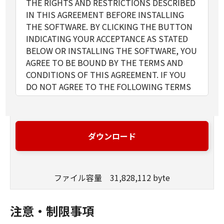
THE RIGHTS AND RESTRICTIONS DESCRIBED
IN THIS AGREEMENT BEFORE INSTALLING
THE SOFTWARE. BY CLICKING THE BUTTON
INDICATING YOUR ACCEPTANCE AS STATED
BELOW OR INSTALLING THE SOFTWARE, YOU
AGREE TO BE BOUND BY THE TERMS AND
CONDITIONS OF THIS AGREEMENT. IF YOU
DO NOT AGREE TO THE FOLLOWING TERMS
AND CONDITIONS OF THIS AGREEMENT, DO
NOT USE THE SOFTWARE. NO REFUND WILL
BE MADE BECAUSE THE SOFTWARE WAS
PROVIDED TO YOU AT NO CHARGE.
ダウンロード
1. GRANT OF LICENSE
Canon grants you a personal, limited and non-
exclusive license to use ("use" as used herein
ファイル容量 31,828,112 byte
shall include storing, loading, installing,
accessing, executing or displaying) the
Software solely for the use with Products
注意・制限事項
only on computers directly or via network