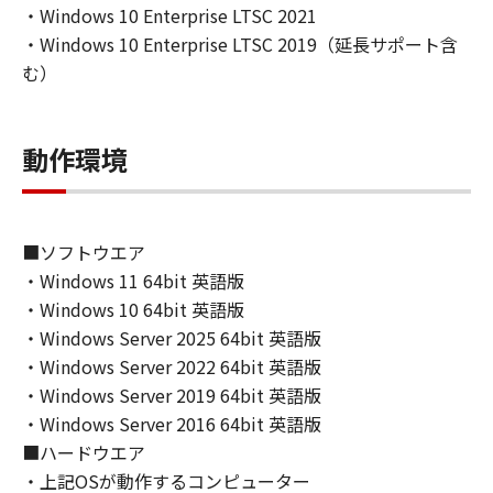
IMPLIED WARRANTIES OF MERCHANTABILITY
・Windows 10 Enterprise LTSC 2021
AND FITNESS FOR A PARTICULAR PURPOSE.
・Windows 10 Enterprise LTSC 2019（延長サポート含
THE ENTIRE RISK AS TO THE QUALITY AND
む）
PERFORMANCE OF THE SOFTWARE IS WITH
YOU. SHOULD THE SOFTWARE PROVE
DEFECTIVE, YOU ASSUME THE ENTIRE COST
動作環境
OF ALL NECESSARY SERVICING, REPAIR OR
CORRECTION. SOME STATES OR LEGAL
JURISDICTIONS DO NOT ALLOW THE
■ソフトウエア
EXCLUSION OF IMPLIED WARRANTIES, SO
THE ABOVE EXCLUSION MAY NOT APPLY TO
・Windows 11 64bit 英語版
YOU.
・Windows 10 64bit 英語版
THIS WARRANTY GIVES YOU SPECIFIC LEGAL
・Windows Server 2025 64bit 英語版
RIGHTS AND YOU MAY ALSO HAVE OTHER
・Windows Server 2022 64bit 英語版
RIGHTS WHICH VARY FROM STATE TO STATE
・Windows Server 2019 64bit 英語版
OR JURISDICTION TO JURISDICTION.
・Windows Server 2016 64bit 英語版
NEITHER CANON, CANON'S SUBSIDIARIES OR
■ハードウエア
AFFILIATES, THEIR DISTRIBUTORS, OR
・上記OSが動作するコンピューター
DEALERS NOR CANON'S LICENSORS