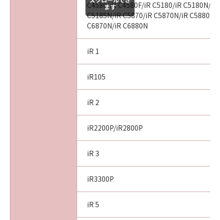
C4580/iR C4580F/iR C5180/iR C5180N/iR
CONCERNING THE SOFTWARE OR ITS USE.
ます
C5185N/iR C5870/iR C5870N/iR C5880N/i
8. TERM
C6870N/iR C6880N
This Agreement is effective upon your
acceptance hereof by clicking the button
iR 1
indicating your acceptance as stated below or
installing the Software and remains in effect
until terminated. You may terminate this
iR105
Agreement by destroying the Software
including any and all copies thereof.
iR 2
This Agreement shall also terminate if you fail
to comply with any terms hereof. Upon
iR2200P/iR2800P
termination of this Agreement, in addition to
Canon enforcing its respective legal rights,
iR 3
you must then promptly destroy the
Software including any and all copies thereof.
iR3300P
Notwithstanding the foregoing, Sections 4,
and 7 through 11 shall survive any termination
iR 5
of this Agreement.
9. U.S. GOVERNMENT RESTRICTED RIGHTS