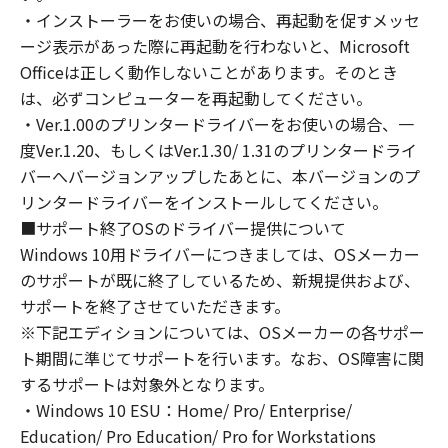
involved, and not to export or re-export,
・インストーラーをお使いの場合、再起動を促すメッセ
directly or indirectly, the Software in
ージ表示があった際に再起動を行わないと、Microsoft
violation of any such laws, restrictions and
Officeは正しく動作しないことがあります。そのとき
regulations, or without all necessary
は、必ずコンピューターを再起動してください。
approvals.
・Ver.1.00のプリンタードライバーをお使いの場合、一
6. NO SUPPORT
NEITHER CANON, CANON'S SUBSIDIARIES OR
度Ver.1.20、もしくはVer.1.30/ 1.31のプリンタードライ
AFFILIATES, THEIR DISTRIBUTORS, OR
バーへバージョンアップしたあとに、本バージョンのプ
DEALERS NOR CANON'S LICENSORS ARE
リンタードライバーをインストールしてください。
RESPONSIBLE FOR MAINTAINING OR
■サポート終了OSのドライバー提供について
HELPING YOU TO USE THE SOFTWARE. NO
Windows 10用ドライバーにつきましては、OSメーカー
UPDATES, FIXES OR SUPPORTS WILL BE
のサポートが既に終了しているため、新規提供および、
MADE AVAILABLE FOR THE SOFTWARE.
サポートを終了させていただきます。
7. NO WARRANTY AND DISCLAIMER OF
※下記エディションについては、OSメーカーの各サポー
INDEMNITY
ト期間に準じてサポートを行います。なお、OS障害に関
[NO WARRANTY] THE SOFTWARE IS
するサポートは対象外となります。
PROVIDED "AS IS" WITHOUT WARRANTY OF
・Windows 10 ESU：Home/ Pro/ Enterprise/
ANY KIND, EITHER EXPRESSED OR IMPLIED,
Education/ Pro Education/ Pro for Workstations
INCLUDING, BUT NOT LIMITED TO THE