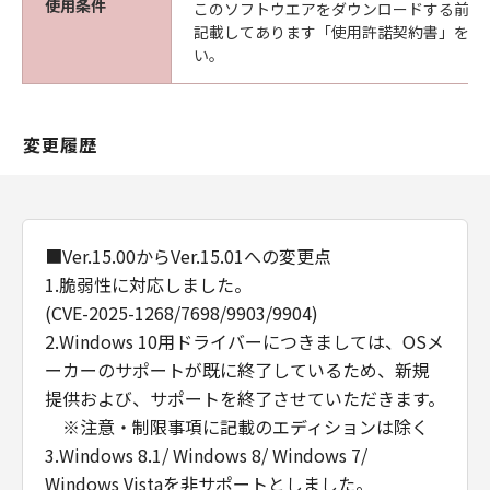
使用条件
このソフトウエアをダウンロードする前に
YOU AND CANON RELATING TO THE
記載してあります「使用許諾契約書」を必
SUBJECT MATTER HEREOF. NO AMENDMENT
い。
TO THIS AGREEMENT SHALL BE EFFECTIVE
UNLESS SIGNED BY A DULY AUTHORISED
REPRESENTATIVE OF CANON.
変更履歴
Should you have any questions concerning
this Agreement, or if you desire to contact
Canon for any reason, please write to Canon's
sales subsidiary or distributor/dealer, serving
the country where you obtained the
■Ver.15.00からVer.15.01への変更点
Products.
1.脆弱性に対応しました。
(CVE-2025-1268/7698/9903/9904)
2.Windows 10用ドライバーにつきましては、OSメ
ーカーのサポートが既に終了しているため、新規
提供および、サポートを終了させていただきます。
※注意・制限事項に記載のエディションは除く
3.Windows 8.1/ Windows 8/ Windows 7/
Windows Vistaを非サポートとしました。