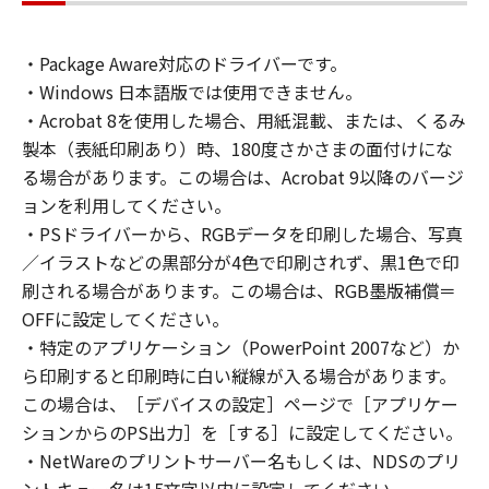
connected to the Products (the "Designated
Computer").
・Package Aware対応のドライバーです。
You may allow other users of other
・Windows 日本語版では使用できません。
computers connected to your Designated
Computer to use the Software, provided that
・Acrobat 8を使用した場合、用紙混載、または、くるみ
you must assure that all such users shall abide
製本（表紙印刷あり）時、180度さかさまの面付けにな
by the terms of this Agreement and shall be
る場合があります。この場合は、Acrobat 9以降のバージ
subject to restrictions and obligations borne
ョンを利用してください。
by you hereunder.
・PSドライバーから、RGBデータを印刷した場合、写真
You may make one copy of the Software
／イラストなどの黒部分が4色で印刷されず、黒1色で印
solely for a back-up purpose.
刷される場合があります。この場合は、RGB墨版補償＝
2. RESTRICTIONS
OFFに設定してください。
You shall not use the Software except as
・特定のアプリケーション（PowerPoint 2007など）か
expressly granted or permitted herein, and
ら印刷すると印刷時に白い縦線が入る場合があります。
shall not assign, sublicense, sell, rent, lease,
この場合は、［デバイスの設定］ページで［アプリケー
loan, convey or transfer to any third party the
ションからのPS出力］を［する］に設定してください。
Software. You shall not alter, translate or
convert to another programming language,
・NetWareのプリントサーバー名もしくは、NDSのプリ
modify, disassemble, decompile or otherwise