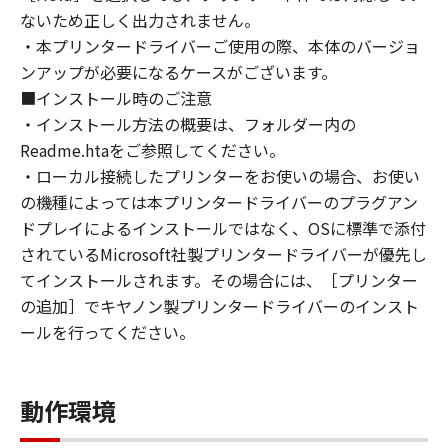
violation of any such laws, restrictions and
ないため正しく出力されません。
regulations, or without all necessary
・本プリンタードライバーご使用の際、本体のバージョ
approvals.
ンアップが必要になるケースがございます。
6. SUPPORT AND UPDATE
■インストール時のご注意
NEITHER CANON, CANON'S SUBSIDIARIES OR
・インストール方法の概要は、フォルダー内の
AFFILIATES, THEIR DISTRIBUTORS, OR
DEALERS NOR CANON'S LICENSORS ARE
Readme.htaをご参照してください。
RESPONSIBLE FOR MAINTAINING OR
・ローカル接続したプリンターをお使いの場合、お使い
HELPING YOU TO USE THE SOFTWARE, OR
の機種によっては本プリンタードライバーのプラグアン
PROVIDING YOU WITH ANY UPDATES, FIXES
ドプレイによるインストールではなく、OSに標準で添付
OR SUPPORT FOR THE SOFTWARE
されているMicrosoft社製プリンタードライバーが優先し
HEREUNDER.
てインストールされます。その場合には、［プリンター
7. DISCLAIMER OF WARRANTIES AND
の追加］でキヤノン製プリンタードライバーのインスト
LIABILITY
ールを行ってください。
[NO WARRANTY] THE SOFTWARE IS
PROVIDED "AS IS" WITHOUT WARRANTY OF
ANY KIND, EITHER EXPRESSED OR IMPLIED,
動作環境
INCLUDING, BUT NOT LIMITED TO THE
IMPLIED WARRANTIES OF MERCHANTABILITY