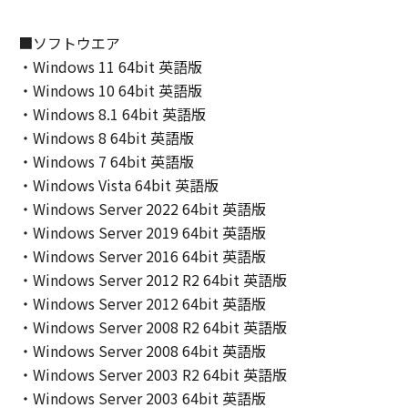
AND FITNESS FOR A PARTICULAR PURPOSE.
THE ENTIRE RISK AS TO THE QUALITY AND
■ソフトウエア
PERFORMANCE OF THE SOFTWARE IS WITH
・Windows 11 64bit 英語版
YOU. SHOULD THE SOFTWARE PROVE
・Windows 10 64bit 英語版
DEFECTIVE, YOU ASSUME THE ENTIRE COST
・Windows 8.1 64bit 英語版
OF ALL NECESSARY SERVICING, REPAIR OR
・Windows 8 64bit 英語版
CORRECTION. SOME STATES OR LEGAL
・Windows 7 64bit 英語版
JURISDICTIONS DO NOT ALLOW THE
・Windows Vista 64bit 英語版
EXCLUSION OF IMPLIED WARRANTIES, SO
・Windows Server 2022 64bit 英語版
THE ABOVE EXCLUSION MAY NOT APPLY TO
YOU.
・Windows Server 2019 64bit 英語版
THIS WARRANTY GIVES YOU SPECIFIC LEGAL
・Windows Server 2016 64bit 英語版
RIGHTS AND YOU MAY ALSO HAVE OTHER
・Windows Server 2012 R2 64bit 英語版
RIGHTS WHICH VARY FROM STATE TO STATE
・Windows Server 2012 64bit 英語版
OR JURISDICTION TO JURISDICTION.
・Windows Server 2008 R2 64bit 英語版
NEITHER CANON, CANON'S SUBSIDIARIES OR
・Windows Server 2008 64bit 英語版
AFFILIATES, THEIR DISTRIBUTORS, OR
・Windows Server 2003 R2 64bit 英語版
DEALERS NOR CANON'S LICENSORS
・Windows Server 2003 64bit 英語版
WARRANT THAT THE FUNCTIONS