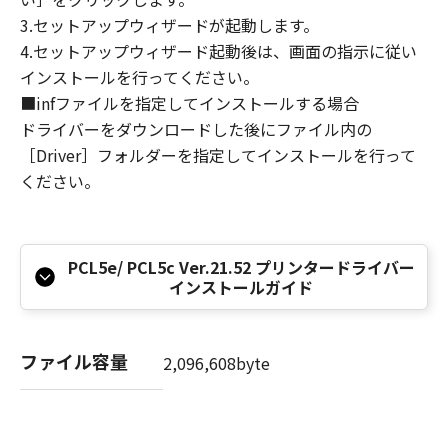
8. TERM
3.セットアップウィザードが起動します。
This Agreement is effective upon your
4.セットアップウィザード起動後は、画面の指示に従い
acceptance hereof by clicking the button
インストールを行ってください。
indicating your acceptance as stated below or
■infファイルを指定してインストールする場合
installing the SOFTWARE and remains in
ドライバーをダウンロードした後にファイル内の
effect until terminated. You may terminate
［Driver］フォルダーを指定してインストールを行って
this Agreement by destroying the SOFTWARE
ください。
including any and all copies thereof.
This Agreement shall also terminate if you fail
to comply with any terms hereof. Upon
termination of this Agreement, in addition to
PCL5e/ PCL5c Ver.21.52 プリンタードライバー
Canon enforcing its respective legal rights,
インストールガイド
you must then promptly destroy the
SOFTWARE including any and all copies
thereof. Notwithstanding the foregoing,
ファイル容量
2,096,608byte
Sections 4, and 7 through 11 shall survive any
termination of this Agreement.
9. U.S. GOVERNMENT RESTRICTED RIGHTS
NOTICE