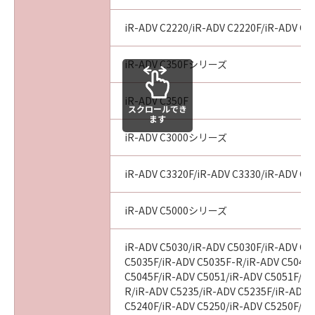
In the event that any section hereof is
declared or found to be illegal by any court or
iR-ADV C2220/iR-ADV C2220F/iR-ADV C2
tribunal of competent jurisdiction, such
section shall be null and void with respect to
iR-ADV C350Fシリーズ
the jurisdiction of that court or tribunal and
all the remaining provisions hereof shall
iR-ADV C350F
remain in full force and effect.
スクロールでき
ます
11. ACKNOWLEDGEMENT
BY CLICKING THE BUTTON INDICATING
iR-ADV C3000シリーズ
YOUR ACCEPTANCE AS STATED BELOW OR
INSTALLING THE SOFTWARE, YOU
iR-ADV C3320F/iR-ADV C3330/iR-ADV C3
ACKNOWLEDGE THAT YOU HAVE READ THIS
AGREEMENT, UNDERSTOOD IT, AND AGREE
iR-ADV C5000シリーズ
TO BE BOUND BY ITS TERMS AND
CONDITIONS. YOU ALSO AGREE THAT THIS
iR-ADV C5030/iR-ADV C5030F/iR-ADV C5
AGREEMENT IS THE COMPLETE AND
C5035F/iR-ADV C5035F-R/iR-ADV C5045/
EXCLUSIVE STATEMENT OF AGREEMENT
C5045F/iR-ADV C5051/iR-ADV C5051F/iR
BETWEEN YOU AND CANON CONCERNING
R/iR-ADV C5235/iR-ADV C5235F/iR-ADV 
THE SUBJECT MATTER HEREOF AND
C5240F/iR-ADV C5250/iR-ADV C5250F/iR