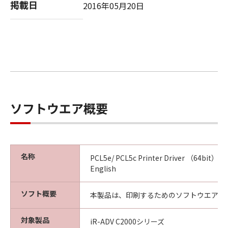
掲載日
2016年05月20日
A "US Government End User" shall mean any
agency or entity of the government of the
United States. If you are a US Government
End User, the following shall apply: The
SOFTWARE is a "commercial item," as that
term is defined at 48 C.F.R. 2.101 (October
1995), consisting of "commercial computer
software" and "commercial computer
ソフトウエア概要
software documentation," as such terms are
used in 48 C.F.R. 12.212 (September 1995).
Consistent with 48 C.F.R. 12.212 and 48 C.F.R.
227.7202-1 through 227.7202-4 (June 1995),
名称
all U.S. Government End Users shall acquire
PCL5e/ PCL5c Printer Driver （64bit） Ver
the SOFTWARE with only those rights set
English
forth herein. The manufacturer is Canon
Inc./30-2, Shimomaruko 3-chome, Ohta-ku,
ソフト概要
本製品は、印刷するためのソフトウエアで
Tokyo 146-8501, Japan.
10. SEVERABILITY
対象製品
iR-ADV C2000シリーズ