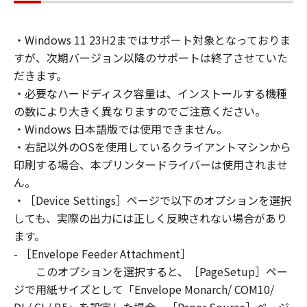
You may allow other users of other
computers connected to your Designated
・Windows 11 23H2まではサポート対象となっておりま
Computer to use the SOFTWARE, provided
すが、次期バージョン以降のサポートは終了させていた
that you must assure that all such users shall
abide by the terms of this Agreement and
だきます。
shall be subject to restrictions and
・必要なハードディスク容量は、インストールする機種
obligations borne by you hereunder.
の数により大きく異なりますのでご注意ください。
You may make one copy of the SOFTWARE
・Windows 日本語版では使用できません。
solely for a back-up purpose.
・右記以外のOSを使用しているクライアントマシンから
2. RESTRICTIONS
印刷する場合、本プリンタードライバーは使用されませ
You shall not use the SOFTWARE except as
ん。
expressly granted or permitted herein, and
・［Device Settings］ページで以下のオプションを選択
shall not assign, sublicense, sell, rent, lease,
しても、実際の出力には正しく反映されない場合があり
loan, convey or transfer to any third party the
ます。
SOFTWARE. You shall not alter, translate or
- ［Envelope Feeder Attachment］
convert to another programming language,
このオプションを選択すると、［PageSetup］ペー
modify, disassemble, decompile or otherwise
reverse engineer the SOFTWARE and you shall
ジで用紙サイズとして「Envelope Monarch/ COM10/
not have any third party to do so.