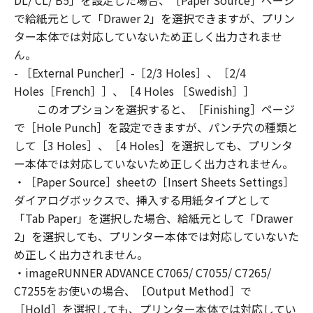
DL/ CL/ B5」を設定した場合、［Paper Source］ページ
3. COPYRIGHT NOTICE
で給紙元として「Drawer 2」を選択できますが、プリン
You shall not modify, remove or delete any
ター本体では対応していないため正しく出力されませ
copyright notice of Canon or its licensors
ん。
contained in the SOFTWARE, including any
- ［External Puncher］-［2/3 Holes］、［2/4
copy thereof.
Holes［French］］、［4 Holes ［Swedish］］
4. OWNERSHIP
このオプションを選択すると、［Finishing］ページ
Canon and its licensors retain in all respects
で［Hole Punch］を設定できますが、パンチ穴の種類と
the title, ownership and intellectual property
して［3 Holes］、［4 Holes］を選択しても、プリンタ
rights in and to the SOFTWARE. Except as
ー本体では対応していないため正しく出力されません。
expressly provided herein, no license or right,
・［Paper Source］sheetの［Insert Sheets Settings］
express or implied, is hereby conveyed or
granted by Canon to you for any intellectual
ダイアログボックスで、挿入する用紙タイプとして
property of Canon and its licensors.
「Tab Paper」を選択した場合、給紙元として「Drawer
5. EXPORT CONTROL
2」を選択しても、プリンター本体では対応していないた
You agree to comply with all export laws and
め正しく出力されません。
restrictions and regulations of the country
・imageRUNNER ADVANCE C7065/ C7055/ C7265/
involved, and not to export or re-export,
C7255をお使いの場合、［Output Method］で
directly or indirectly, the SOFTWARE in
［Hold］を選択しても、プリンター本体では対応してい