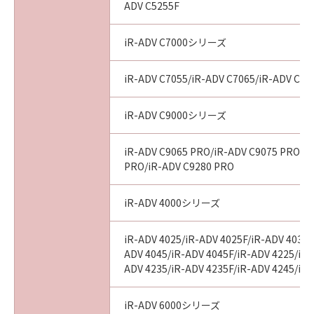
ADV C5255F
SUPERSEDES ALL PROPOSALS OR PRIOR
AGREEMENTS, VERBAL OR WRITTEN, AND
ANY OTHER COMMUNICATIONS BETWEEN
iR-ADV C7000シリーズ
YOU AND CANON RELATING TO THE
SUBJECT MATTER HEREOF. NO AMENDMENT
iR-ADV C7055/iR-ADV C7065/iR-ADV C72
TO THIS AGREEMENT SHALL BE EFFECTIVE
UNLESS SIGNED BY A DULY AUTHORISED
iR-ADV C9000シリーズ
REPRESENTATIVE OF CANON.
Should you have any questions concerning
iR-ADV C9065 PRO/iR-ADV C9075 PRO/i
this Agreement, or if you desire to contact
PRO/iR-ADV C9280 PRO
Canon for any reason, please write to Canon's
sales subsidiary or distributor/dealer, serving
iR-ADV 4000シリーズ
the country where you obtained the
Products.
iR-ADV 4025/iR-ADV 4025F/iR-ADV 4035/
ADV 4045/iR-ADV 4045F/iR-ADV 4225/iR-
No.025661
ADV 4235/iR-ADV 4235F/iR-ADV 4245/iR
iR-ADV 6000シリーズ