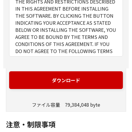
THE RIGHTS AND RESTRICTIONS DESCRIBED
IN THIS AGREEMENT BEFORE INSTALLING
THE SOFTWARE. BY CLICKING THE BUTTON
INDICATING YOUR ACCEPTANCE AS STATED
BELOW OR INSTALLING THE SOFTWARE, YOU
AGREE TO BE BOUND BY THE TERMS AND
CONDITIONS OF THIS AGREEMENT. IF YOU
DO NOT AGREE TO THE FOLLOWING TERMS
AND CONDITIONS OF THIS AGREEMENT, DO
NOT USE THE SOFTWARE.
1. GRANT OF LICENSE
Canon grants you a personal, limited and non-
ダウンロード
exclusive license to use ("use" as used herein
shall include storing, loading, installing,
accessing, executing or displaying) the
ファイル容量 79,384,048 byte
SOFTWARE solely for the use with Products
only on computers directly or via network
connected to the Products (the "Designated
注意・制限事項
Computer").