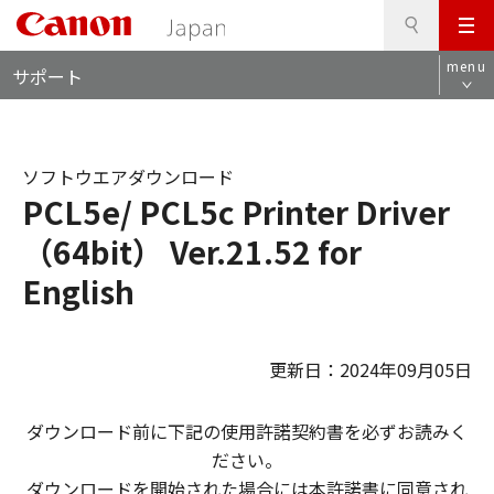
検
このページの本文へ
メ
索
ロ
ニ
menu
サポート
ー
ュ
カ
ー
ル
ナ
ソフトウエアダウンロード
ビ
PCL5e/ PCL5c Printer Driver
（64bit） Ver.21.52 for
English
更新日：2024年09月05日
ダウンロード前に下記の使用許諾契約書を必ずお読みく
ださい。
ダウンロードを開始された場合には本許諾書に同意され