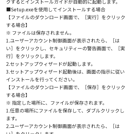
クするとインストールガイドが自動的に起動します。
AFFILIATES, THEIR DISTRIBUTORS, DEALERS
OR CANON'S LICENSORS HAVE BEEN ADVISED
■Setup.exeを使用してインストールする場合
OF THE POSSIBILITY OF SUCH DAMAGES.
【ファイルのダウンロード画面で、［実行］をクリック
SOME STATES OR LEGAL JURISDICTIONS DO
する場合】
NOT ALLOW THE LIMITATION OR EXCLUSION
※ ファイルは保存されません。
OF LIABILITY FOR INCIDENTAL OR
1.ユーザーアカウント制御画面が表示されたら、［は
CONSEQUENTIAL DAMAGES, OR PERSONAL
い］をクリックし、セキュリティーの警告画面で、［実
INJURY OR DEATH RESULTING FROM
行］をクリックします。
NEGLIGENCE ON THE PART OF THE SELLER,
2.セットアップウィザードが起動します。
SO THE ABOVE LIMITATION OR EXCLUSION
3.セットアップウィザード起動後は、画面の指示に従い
MAY NOT APPLY TO YOU.
インストールを行ってください。
[RELEASE OF LIABILITY] TO THE FULL
【ファイルのダウンロード画面で、［保存］をクリック
EXTENT PERMITTED BY APPLICABLE LAW,
する場合】
YOU HEREBY RELEASE CANON, CANON'S
SUBSIDIARIES AND AFFILIATES, THEIR
※ 指定した場所に、ファイルが保存されます。
DISTRIBUTORS, DEALERS AND CANON'S
1.任意の場所にファイルを保存して、ダブルクリックし
LICENSORS FROM ANY AND ALL LIABILITY
ます。
ARISING FROM OR RELATED TO ALL CLAIMS
2.ユーザーアカウント制御画面が表示されたら、［は
CONCERNING THE SOFTWARE OR ITS USE.
い］をクリックします。