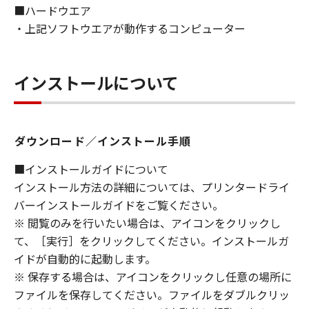
■ハードウエア
CONTAINED IN THE SOFTWARE WILL MEET
・上記ソフトウエアが動作するコンピューター
YOUR REQUIREMENTS OR THAT THE
OPERATION OF THE SOFTWARE WILL BE
UNINTERRUPTED OR ERROR FREE.
インストールについて
[NO LIABILITY FOR DAMAGES] IN NO EVENT
SHALL EITHER CANON, CANON'S
SUBSIDIARIES OR AFFILIATES, THEIR
DISTRIBUTORS DEALERS OR CANON'S
ダウンロード／インストール手順
LICENSORS BE LIABLE FOR ANY DAMAGES
WHATSOEVER (INCLUDING WITHOUT
■インストールガイドについて
LIMITATION, LOSS OF BUSINESS PROFITS,
インストール方法の詳細については、プリンタードライ
LOSS OF BUSINESS INFORMATION, LOSS OF
バーインストールガイドをご覧ください。
BUSINESS INTERRUPTION OR OTHER
※ 閲覧のみを行いたい場合は、アイコンをクリックし
COMPENSATORY, INCIDENTAL OR
て、［実行］をクリックしてください。インストールガ
CONSEQUENTIAL DAMAGES) ARISING OUT OF
イドが自動的に起動します。
THE SOFTWARE, USE THEREOF OR INABILITY
※ 保存する場合は、アイコンをクリックし任意の場所に
TO USE THE SOFTWARE EVEN IF EITHER
ファイルを保存してください。ファイルをダブルクリッ
CANON, CANON'S SUBSIDIARIES OR